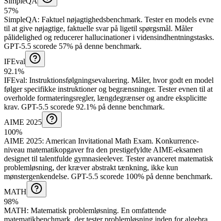
SimpleQA
57%
SimpleQA
:
Faktuel nøjagtighedsbenchmark
.
Tester en models evne
til at give nøjagtige, faktuelle svar på ligetil spørgsmål. Måler
pålidelighed og reducerer hallucinationer i vidensindhentningstasks.
GPT-5.5 scorede 57% på denne benchmark.
IFEval
92.1%
IFEval
:
Instruktionsfølgningsevaluering
.
Måler, hvor godt en model
følger specifikke instruktioner og begrænsninger. Tester evnen til at
overholde formateringsregler, længdegrænser og andre eksplicitte
krav.
GPT-5.5 scorede 92.1% på denne benchmark.
AIME 2025
100%
AIME 2025
:
American Invitational Math Exam
.
Konkurrence-
niveau matematikopgaver fra den prestigefyldte AIME-eksamen
designet til talentfulde gymnasieelever. Tester avanceret matematisk
problemløsning, der kræver abstrakt tænkning, ikke kun
mønstergenkendelse.
GPT-5.5 scorede 100% på denne benchmark.
MATH
98%
MATH
:
Matematisk problemløsning
.
En omfattende
matematikbenchmark, der tester problemløsning inden for algebra,