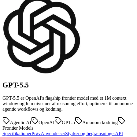
GPT-5.5
GPT-5.5 er OpenAI's flagship frontier model med et 1M context
window og fem niveauer af reasoning effort, optimeret til autonome
agentic workflows og kodning.
Agentic AI
OpenAI
GPT-5
Autonom kodning
Frontier Models
Specifikationer
Prøv
Anvendelser
Styrker og begrænsninger
API