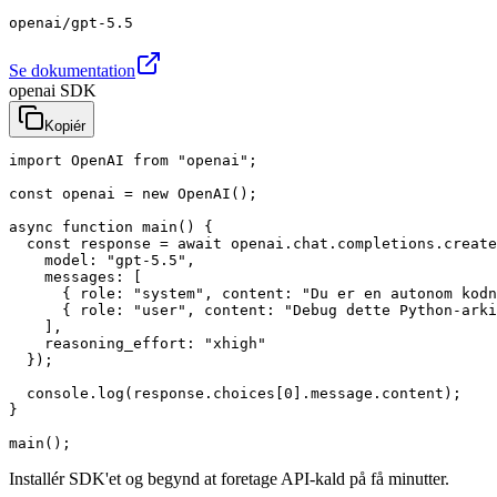
openai/gpt-5.5
Se dokumentation
openai SDK
Kopiér
import OpenAI from "openai";

const openai = new OpenAI();

async function main() {

  const response = await openai.chat.completions.create
    model: "gpt-5.5",

    messages: [

      { role: "system", content: "Du er en autonom kodn
      { role: "user", content: "Debug dette Python-arki
    ],

    reasoning_effort: "xhigh"

  });

  console.log(response.choices[0].message.content);

}

main();
Installér SDK'et og begynd at foretage API-kald på få minutter.