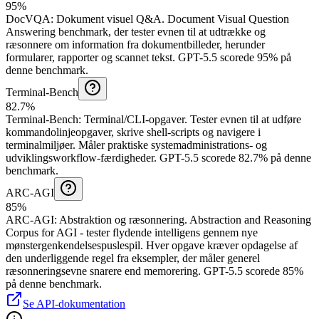
95%
DocVQA
:
Dokument visuel Q&A
.
Document Visual Question
Answering benchmark, der tester evnen til at udtrække og
ræsonnere om information fra dokumentbilleder, herunder
formularer, rapporter og scannet tekst.
GPT-5.5 scorede 95% på
denne benchmark.
Terminal-Bench
82.7%
Terminal-Bench
:
Terminal/CLI-opgaver
.
Tester evnen til at udføre
kommandolinjeopgaver, skrive shell-scripts og navigere i
terminalmiljøer. Måler praktiske systemadministrations- og
udviklingsworkflow-færdigheder.
GPT-5.5 scorede 82.7% på denne
benchmark.
ARC-AGI
85%
ARC-AGI
:
Abstraktion og ræsonnering
.
Abstraction and Reasoning
Corpus for AGI - tester flydende intelligens gennem nye
mønstergenkendelsespuslespil. Hver opgave kræver opdagelse af
den underliggende regel fra eksempler, der måler generel
ræsonneringsevne snarere end memorering.
GPT-5.5 scorede 85%
på denne benchmark.
Se API-dokumentation