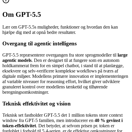
Om GPT-5.5
Lær om GPT-5.5s muligheder, funktioner og hvordan den kan
hjælpe dig med at opnå bedre resultater.
Overgang til agentic intelligens
GPT-5.5 repræsenterer overgangen fra store sprogmodeller til
large
agentic models
. Den er designet til at fungere som en autonom
holdkammerat frem for en simpel chatbot, i stand til at planlægge,
eksekvere og selv-verificere komplekse workflows på tværs af
digitale miljøer. Modellens primære innovation er implementeringen
af variable niveauer for reasoning effort, hvilket giver udviklere
granuleret kontrol over modellens tænketid og tilhørende
beregningsomkostninger.
Teknisk effektivitet og vision
Teknisk set fastholder GPT-5.5 det 1 million tokens store context
window fra GPT-5 familien, men introducerer en
40 % gevinst i
token-effektivitet
. Det betyder, at selvom prisen pr. token er
fordoblet i forhold til 5.4-serien, er de effektive omkostninger for