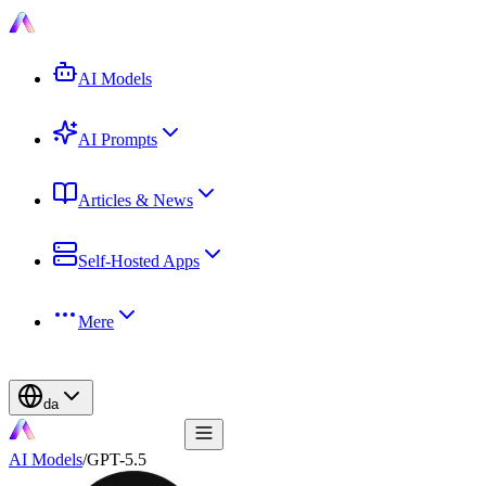
AI Models
AI Prompts
Articles & News
Self-Hosted Apps
Mere
da
AI Models
/
GPT-5.5