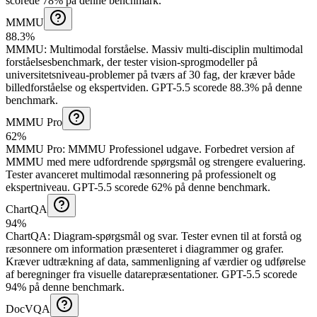
scorede 78% på denne benchmark.
MMMU
88.3%
MMMU
:
Multimodal forståelse
.
Massiv multi-disciplin multimodal
forståelsesbenchmark, der tester vision-sprogmodeller på
universitetsniveau-problemer på tværs af 30 fag, der kræver både
billedforståelse og ekspertviden.
GPT-5.5 scorede 88.3% på denne
benchmark.
MMMU Pro
62%
MMMU Pro
:
MMMU Professionel udgave
.
Forbedret version af
MMMU med mere udfordrende spørgsmål og strengere evaluering.
Tester avanceret multimodal ræsonnering på professionelt og
ekspertniveau.
GPT-5.5 scorede 62% på denne benchmark.
ChartQA
94%
ChartQA
:
Diagram-spørgsmål og svar
.
Tester evnen til at forstå og
ræsonnere om information præsenteret i diagrammer og grafer.
Kræver udtrækning af data, sammenligning af værdier og udførelse
af beregninger fra visuelle datarepræsentationer.
GPT-5.5 scorede
94% på denne benchmark.
DocVQA