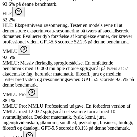
93.6% på denne benchmark.
HLE
52.2%
HLE
:
Ekspertniveau-ræsonnering
.
Tester en models evne til at
demonstrere ekspertniveau-ræsonnering på tværs af specialiserede
domæner. Evaluerer dyb forståelse af komplekse emner, der kræver
professionel viden.
GPT-5.5 scorede 52.2% på denne benchmark.
MMLU
92.5%
MMLU
:
Massiv flerfaglig sprogforståelse
.
En omfattende
benchmark med 16.000 multiple choice-spørgsmål på tværs af 57
akademiske fag, herunder matematik, filosofi, jura og medicin.
Tester bred viden og ræsonneringsevner.
GPT-5.5 scorede 92.5% på
denne benchmark.
MMLU Pro
88.1%
MMLU Pro
:
MMLU Professionel udgave
.
En forbedret version af
MMLU med 12.032 spørgsmål i et sværere format med 10
svarmuligheder. Dækker matematik, fysik, kemi, jura,
ingeniørvidenskab, økonomi, sundhed, psykologi, business, biologi,
filosofi og datalogi.
GPT-5.5 scorede 88.1% på denne benchmark.