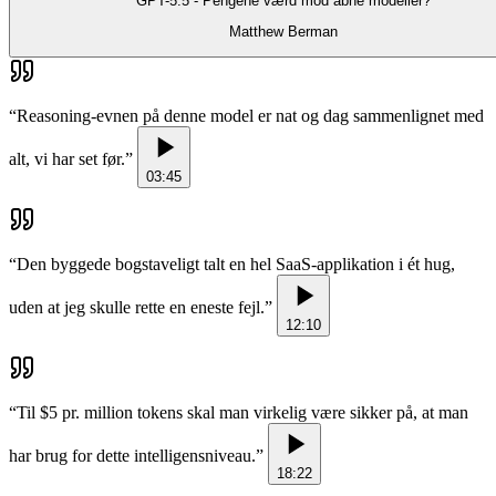
GPT-5.5 - Pengene værd mod åbne modeller?
Matthew Berman
“
Reasoning-evnen på denne model er nat og dag sammenlignet med
alt, vi har set før.
”
03:45
“
Den byggede bogstaveligt talt en hel SaaS-applikation i ét hug,
uden at jeg skulle rette en eneste fejl.
”
12:10
“
Til $5 pr. million tokens skal man virkelig være sikker på, at man
har brug for dette intelligensniveau.
”
18:22