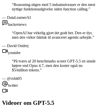
“
Reasoning-stigen med 5 indsatsniveauer er den mest
nyttige funktionsudgivelse siden function calling.
”
—
DataLearnerAI
hackernews
“
OpenAI har virkelig gjort det godt her. Den er dyr,
men den virker faktisk til avanceret agentic-arbejde.
”
—
David Ondrej
youtube
“
På tværs af 20 benchmarks scorer GPT-5.5 en smule
højere end Opus 4.7, men den koster også nu
$5/million tokens.
”
—
@rxhit05
twitter
Videoer om GPT-5.5