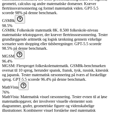
geometri, calculus og andre matematiske domæner. Kræver
flertrinssværsonnering og formel matematisk viden.
GPT-5.5
scorede 98% på denne benchmark.
GSM8k
98.5%
GSM8k
:
Folkeskole matematik 8K
.
8.500 folkeskole-niveau
matematiske tekstopgaver, der kræver flertrinssræsonnering. Tester
grundlæggende aritmetik og logisk tænkning gennem virkelige
scenarier som shopping eller tidsberegninger.
GPT-5.5 scorede
98.5% på denne benchmark.
MGSM
96.4%
MGSM
:
Flersproget folkeskolematematik
.
GSM8k-benchmarken
oversat til 10 sprog, herunder spansk, fransk, tysk, russisk, kinesisk
og japansk. Tester matematisk ræsonnering på tværs af forskellige
sprog.
GPT-5.5 scorede 96.4% på denne benchmark.
MathVista
76%
MathVista
:
Matematisk visuel ræsonnering
.
Tester evnen til at løse
matematikopgaver, der involverer visuelle elementer som
diagrammer, grafer, geometriske figurer og videnskabelige
illustrationer. Kombinerer visuel forståelse med matematisk