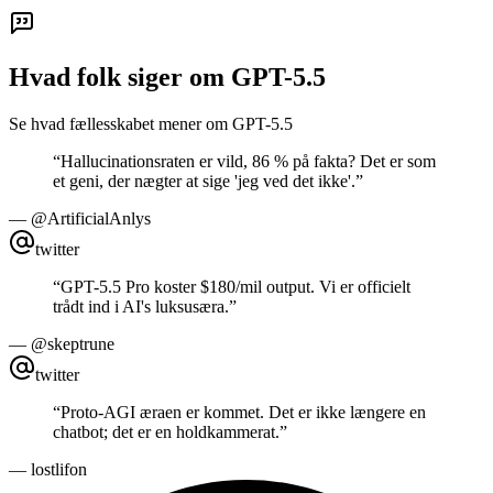
Hvad folk siger om GPT-5.5
Se hvad fællesskabet mener om GPT-5.5
“
Hallucinationsraten er vild, 86 % på fakta? Det er som
et geni, der nægter at sige 'jeg ved det ikke'.
”
—
@ArtificialAnlys
twitter
“
GPT-5.5 Pro koster $180/mil output. Vi er officielt
trådt ind i AI's luksusæra.
”
—
@skeptrune
twitter
“
Proto-AGI æraen er kommet. Det er ikke længere en
chatbot; det er en holdkammerat.
”
—
lostlifon