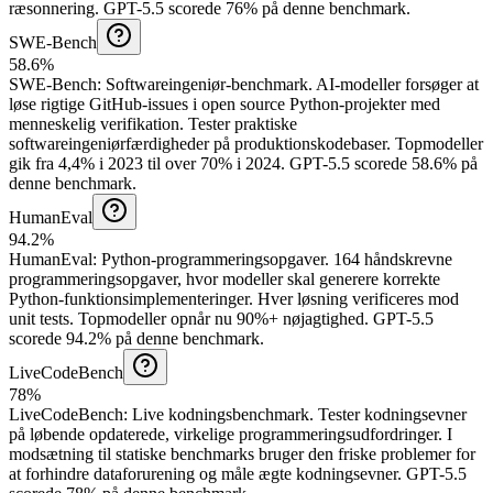
ræsonnering.
GPT-5.5 scorede 76% på denne benchmark.
SWE-Bench
58.6%
SWE-Bench
:
Softwareingeniør-benchmark
.
AI-modeller forsøger at
løse rigtige GitHub-issues i open source Python-projekter med
menneskelig verifikation. Tester praktiske
softwareingeniørfærdigheder på produktionskodebaser. Topmodeller
gik fra 4,4% i 2023 til over 70% i 2024.
GPT-5.5 scorede 58.6% på
denne benchmark.
HumanEval
94.2%
HumanEval
:
Python-programmeringsopgaver
.
164 håndskrevne
programmeringsopgaver, hvor modeller skal generere korrekte
Python-funktionsimplementeringer. Hver løsning verificeres mod
unit tests. Topmodeller opnår nu 90%+ nøjagtighed.
GPT-5.5
scorede 94.2% på denne benchmark.
LiveCodeBench
78%
LiveCodeBench
:
Live kodningsbenchmark
.
Tester kodningsevner
på løbende opdaterede, virkelige programmeringsudfordringer. I
modsætning til statiske benchmarks bruger den friske problemer for
at forhindre dataforurening og måle ægte kodningsevner.
GPT-5.5