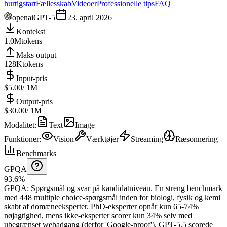
hurtigstart
Fællesskab
Videoer
Professionelle tips
FAQ
openai
GPT-5
23. april 2026
Kontekst
1.0M
tokens
Maks output
128K
tokens
Input-pris
$5.00
/ 1M
Output-pris
$30.00
/ 1M
Modalitet
:
Text
Image
Funktioner
:
Vision
Værktøjer
Streaming
Ræsonnering
Benchmarks
GPQA
93.6%
GPQA
:
Spørgsmål og svar på kandidatniveau
.
En streng benchmark
med 448 multiple choice-spørgsmål inden for biologi, fysik og kemi
skabt af domæneeksperter. PhD-eksperter opnår kun 65-74%
nøjagtighed, mens ikke-eksperter scorer kun 34% selv med
ubegrænset webadgang (derfor 'Google-proof').
GPT-5.5 scorede