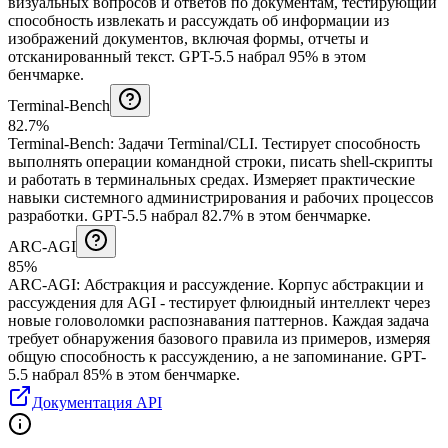
визуальных вопросов и ответов по документам, тестирующий
способность извлекать и рассуждать об информации из
изображений документов, включая формы, отчеты и
отсканированный текст.
GPT-5.5 набрал 95% в этом
бенчмарке.
Terminal-Bench
82.7%
Terminal-Bench
:
Задачи Terminal/CLI
.
Тестирует способность
выполнять операции командной строки, писать shell-скрипты
и работать в терминальных средах. Измеряет практические
навыки системного администрирования и рабочих процессов
разработки.
GPT-5.5 набрал 82.7% в этом бенчмарке.
ARC-AGI
85%
ARC-AGI
:
Абстракция и рассуждение
.
Корпус абстракции и
рассуждения для AGI - тестирует флюидный интеллект через
новые головоломки распознавания паттернов. Каждая задача
требует обнаружения базового правила из примеров, измеряя
общую способность к рассуждению, а не запоминание.
GPT-
5.5 набрал 85% в этом бенчмарке.
Документация API