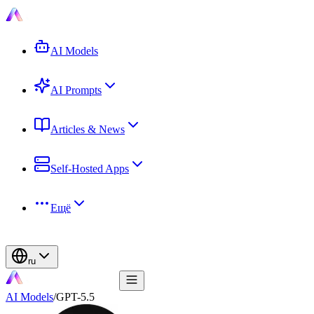
AI Models
AI Prompts
Articles & News
Self-Hosted Apps
Ещё
ru
AI Models
/
GPT-5.5