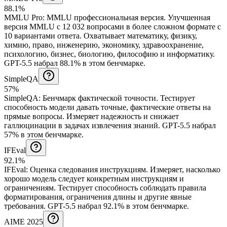
88.1%
MMLU Pro
:
MMLU профессиональная версия
.
Улучшенная
версия MMLU с 12 032 вопросами в более сложном формате с
10 вариантами ответа. Охватывает математику, физику,
химию, право, инженерию, экономику, здравоохранение,
психологию, бизнес, биологию, философию и информатику.
GPT-5.5 набрал 88.1% в этом бенчмарке.
SimpleQA
57%
SimpleQA
:
Бенчмарк фактической точности
.
Тестирует
способность модели давать точные, фактические ответы на
прямые вопросы. Измеряет надежность и снижает
галлюцинации в задачах извлечения знаний.
GPT-5.5 набрал
57% в этом бенчмарке.
IFEval
92.1%
IFEval
:
Оценка следования инструкциям
.
Измеряет, насколько
хорошо модель следует конкретным инструкциям и
ограничениям. Тестирует способность соблюдать правила
форматирования, ограничения длины и другие явные
требования.
GPT-5.5 набрал 92.1% в этом бенчмарке.
AIME 2025