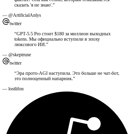
сказать 'я не знаю'.
”
—
@ArtificialAnlys
twitter
“
GPT-5.5 Pro стоит $180 за миллион выходных
tokens. Мы официально вступили в эпоху
люксового ИИ.
”
—
@skeptrune
twitter
“
Эра прото-AGI наступила. Это больше не чат-бот,
это полноценный напарник.
”
—
lostlifon