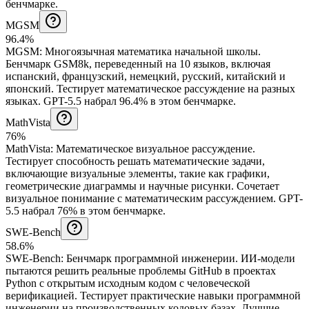
бенчмарке.
MGSM
96.4%
MGSM
:
Многоязычная математика начальной школы
.
Бенчмарк GSM8k, переведенный на 10 языков, включая
испанский, французский, немецкий, русский, китайский и
японский. Тестирует математическое рассуждение на разных
языках.
GPT-5.5 набрал 96.4% в этом бенчмарке.
MathVista
76%
MathVista
:
Математическое визуальное рассуждение
.
Тестирует способность решать математические задачи,
включающие визуальные элементы, такие как графики,
геометрические диаграммы и научные рисунки. Сочетает
визуальное понимание с математическим рассуждением.
GPT-
5.5 набрал 76% в этом бенчмарке.
SWE-Bench
58.6%
SWE-Bench
:
Бенчмарк программной инженерии
.
ИИ-модели
пытаются решить реальные проблемы GitHub в проектах
Python с открытым исходным кодом с человеческой
верификацией. Тестирует практические навыки программной
инженерии на производственных кодовых базах. Лучшие