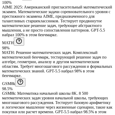
100%
AIME 2025
:
Американский пригласительный математический
экзамен
.
Математические задачи соревновательного уровня с
престижного экзамена AIME, предназначенного для
талантливых старшеклассников. Тестирует продвинутое
математическое решение задач, требующее абстрактного
мышления, а не просто сопоставления паттернов.
GPT-5.5
набрал 100% в этом бенчмарке.
MATH
98%
MATH
:
Решение математических задач
.
Комплексный
математический бенчмарк, тестирующий решение задач по
алгебре, геометрии, анализу и другим математическим
областям. Требует многошагового рассуждения и формальных
математических знаний.
GPT-5.5 набрал 98% в этом
бенчмарке.
GSM8k
98.5%
GSM8k
:
Математика начальной школы 8K
.
8 500
математических задач уровня начальной школы, требующих
многошагового рассуждения. Тестирует базовую арифметику
и логическое мышление через жизненные сценарии, такие как
покупки или расчет времени.
GPT-5.5 набрал 98.5% в этом