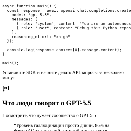
async function main() {

  const response = await openai.chat.completions.create
    model: "gpt-5.5",

    messages: [

      { role: "system", content: "You are an autonomous
      { role: "user", content: "Debug this Python repos
    ],

    reasoning_effort: "xhigh"

  });

  console.log(response.choices[0].message.content);

}

main();
Установите SDK и начните делать API-запросы за несколько
минут.
Что люди говорят о GPT-5.5
Посмотрите, что думает сообщество о GPT-5.5
“
Уровень галлюцинаций просто дикий, 86% на
фактах? Она как гений, который отказывается