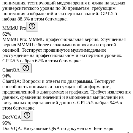
понимания, тестирующий модели зрения и языка на задачах
университетского уровня по 30 предметам, требующим
понимания изображений и экспертных знаний.
GPT-5.5
набрал 88.3% в этом бенчмарке.
MMMU Pro
62%
MMMU Pro
:
MMMU профессиональная версия
.
Улучшенная
версия MMMU с более сложными вопросами и строгой
оценкой. Тестирует продвинутое мультимодальное
рассуждение на профессиональном и экспертном уровнях.
GPT-5.5 набрал 62% в этом бенчмарке.
ChartQA
94%
ChartQA
:
Вопросы и ответы по диаграммам
.
Тестирует
способность понимать и рассуждать об информации,
представленной в диаграммах и графиках. Требует извлечения
данных, сравнения значений и выполнения вычислений из
визуальных представлений данных.
GPT-5.5 набрал 94% в
этом бенчмарке.
DocVQA
95%
DocVQA
:
Визуальные Q&A по документам
.
Бенчмарк