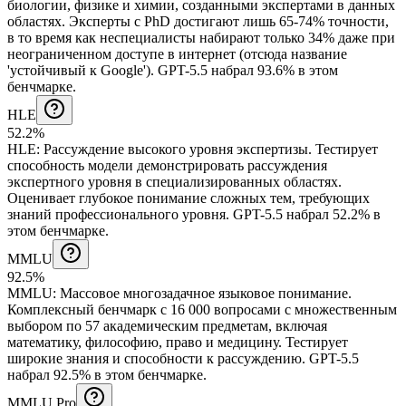
биологии, физике и химии, созданными экспертами в данных
областях. Эксперты с PhD достигают лишь 65-74% точности,
в то время как неспециалисты набирают только 34% даже при
неограниченном доступе в интернет (отсюда название
'устойчивый к Google').
GPT-5.5 набрал 93.6% в этом
бенчмарке.
HLE
52.2%
HLE
:
Рассуждение высокого уровня экспертизы
.
Тестирует
способность модели демонстрировать рассуждения
экспертного уровня в специализированных областях.
Оценивает глубокое понимание сложных тем, требующих
знаний профессионального уровня.
GPT-5.5 набрал 52.2% в
этом бенчмарке.
MMLU
92.5%
MMLU
:
Массовое многозадачное языковое понимание
.
Комплексный бенчмарк с 16 000 вопросами с множественным
выбором по 57 академическим предметам, включая
математику, философию, право и медицину. Тестирует
широкие знания и способности к рассуждению.
GPT-5.5
набрал 92.5% в этом бенчмарке.
MMLU Pro