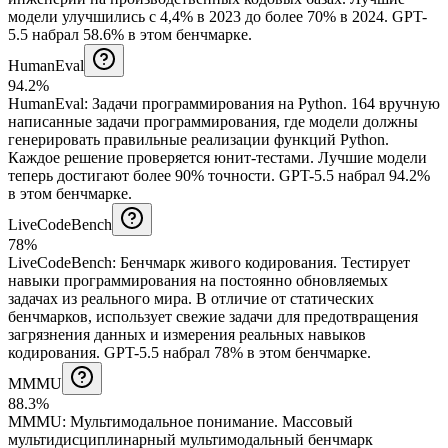
модели улучшились с 4,4% в 2023 до более 70% в 2024.
GPT-
5.5 набрал 58.6% в этом бенчмарке.
HumanEval
94.2%
HumanEval
:
Задачи программирования на Python
.
164 вручную
написанные задачи программирования, где модели должны
генерировать правильные реализации функций Python.
Каждое решение проверяется юнит-тестами. Лучшие модели
теперь достигают более 90% точности.
GPT-5.5 набрал 94.2%
в этом бенчмарке.
LiveCodeBench
78%
LiveCodeBench
:
Бенчмарк живого кодирования
.
Тестирует
навыки программирования на постоянно обновляемых
задачах из реального мира. В отличие от статических
бенчмарков, использует свежие задачи для предотвращения
загрязнения данных и измерения реальных навыков
кодирования.
GPT-5.5 набрал 78% в этом бенчмарке.
MMMU
88.3%
MMMU
:
Мультимодальное понимание
.
Массовый
мультидисциплинарный мультимодальный бенчмарк