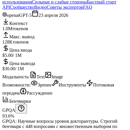
использования
Сильные и слабые стороны
Быстрый старт
API
Сообщество
Видео
Советы экспертов
FAQ
openai
GPT-5
23 апреля 2026
Контекст
1.0M
токенов
Макс. вывод
128K
токенов
Цена ввода
$5.00
/ 1M
Цена вывода
$30.00
/ 1M
Модальность
:
Text
Image
Возможности
:
Зрение
Инструменты
Потоковая
передача
Рассуждение
Бенчмарки
GPQA
93.6%
GPQA
:
Научные вопросы уровня докторантуры
.
Строгий
бенчмарк с 448 вопросами с множественным выбором по