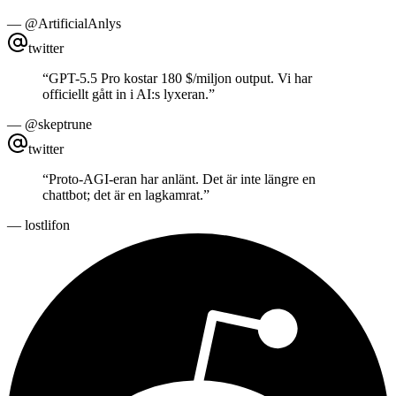
—
@ArtificialAnlys
twitter
“
GPT-5.5 Pro kostar 180 $/miljon output. Vi har
officiellt gått in i AI:s lyxeran.
”
—
@skeptrune
twitter
“
Proto-AGI-eran har anlänt. Det är inte längre en
chattbot; det är en lagkamrat.
”
—
lostlifon