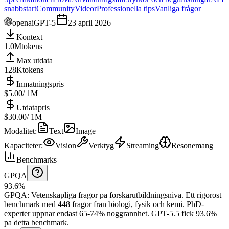
snabbstart
Community
Videor
Professionella tips
Vanliga frågor
openai
GPT-5
23 april 2026
Kontext
1.0M
tokens
Max utdata
128K
tokens
Inmatningspris
$5.00
/ 1M
Utdatapris
$30.00
/ 1M
Modalitet
:
Text
Image
Kapaciteter
:
Vision
Verktyg
Streaming
Resonemang
Benchmarks
GPQA
93.6%
GPQA
:
Vetenskapliga fragor pa forskarutbildningsniva
.
Ett rigorost
benchmark med 448 fragor fran biologi, fysik och kemi. PhD-
experter uppnar endast 65-74% noggrannhet.
GPT-5.5 fick 93.6%
pa detta benchmark.