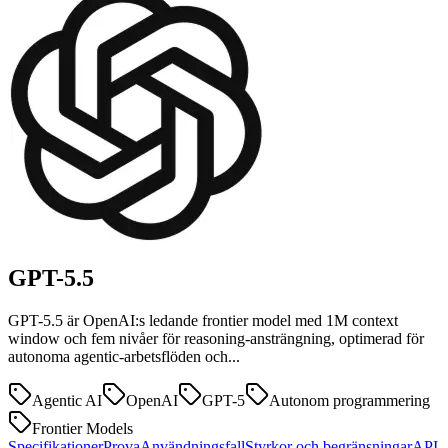
GPT-5.5
GPT-5.5 är OpenAI:s ledande frontier model med 1M context
window och fem nivåer för reasoning-ansträngning, optimerad för
autonoma agentic-arbetsflöden och...
Agentic AI
OpenAI
GPT-5
Autonom programmering
Frontier Models
Specifikationer
Prova
Användningsfall
Styrkor och begränsningar
API