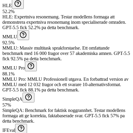
HLE
52.2%
HLE
:
Expertniva resonemang
.
Testar modellens formaga att
demonstrera expertniva resonemang inom specialiserade omraden.
GPT-5.5 fick 52.2% pa detta benchmark.
MMLU
92.5%
MMLU
:
Massiv multitask sprakforstaelse
.
Ett omfattande
benchmark med 16 000 fragor over 57 akademiska amnen.
GPT-5.5
fick 92.5% pa detta benchmark.
MMLU Pro
88.1%
MMLU Pro
:
MMLU Professionell utgava
.
En forbattrad version av
MMLU med 12 032 fragor och ett svarare 10-alternativsformat.
GPT-5.5 fick 88.1% pa detta benchmark.
SimpleQA
57%
SimpleQA
:
Benchmark for faktisk noggrannhet
.
Testar modellens
formaga att ge korrekta, faktabaserade svar.
GPT-5.5 fick 57% pa
detta benchmark.
IFEval