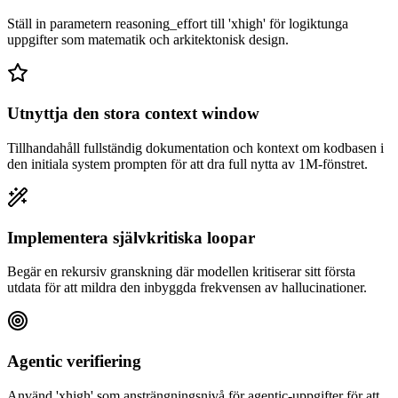
Ställ in parametern reasoning_effort till 'xhigh' för logiktunga
uppgifter som matematik och arkitektonisk design.
Utnyttja den stora context window
Tillhandahåll fullständig dokumentation och kontext om kodbasen i
den initiala system prompten för att dra full nytta av 1M-fönstret.
Implementera självkritiska loopar
Begär en rekursiv granskning där modellen kritiserar sitt första
utdata för att mildra den inbyggda frekvensen av hallucinationer.
Agentic verifiering
Använd 'xhigh' som ansträngningsnivå för agentic-uppgifter för att