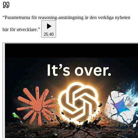
“
Parametrarna för reasoning-ansträngning är den verkliga nyheten
här för utvecklare.
”
25:40