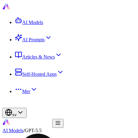
AI Models
AI Prompts
Articles & News
Self-Hosted Apps
Mer
sv
AI Models
/
GPT-5.5