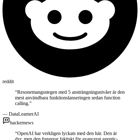
reddit
“
Resonemangsstegen med 5 ansträngningsnivåer är den
mest användbara funktionslanseringen sedan function
calling.
”
—
DataLearnerAI
hackernews
“
OpenAI har verkligen lyckats med den här. Den är
dyr, men den fungerar faktiskt för avancerat agentic-