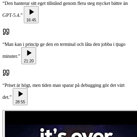
“
Den hanterar sitt eget tillstånd genom flera steg mycket bättre än
GPT-5.4.
”
16:45
“
Man kan i princip ge den en terminal och låta den jobba i tjugo
minuter.
”
21:20
“
Priset är högt, men tiden man sparar på debugging gör det värt
det.
”
28:55