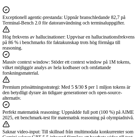
Exceptionell agentic-prestanda
:
Uppnår branschledande 82,7 på
Terminal-Bench 2.0 för datoranvändning och terminaluppgifter.
Hög frekvens av hallucinationer
:
Uppvisar en hallucinationsfrekvens
på 86 % i benchmarks för faktakunskap trots hög förmåga till
reasoning.
Massiv context window
:
Stöder ett context window på 1M tokens,
vilket möjliggör analys av hela kodbaser och omfattande
forskningsmaterial.
Premium prissättningsstrategi
:
Med 5 $/30 $ per 1 miljon tokens är
den betydligt dyrare än tidigare generationer och open-source-
alternativ.
Perfekt matematisk reasoning
:
Uppnådde full pott (100 %) på AIME
2025, ett benchmark-test för matematisk reasoning på olympiadnivå.
Saknar video-input
:
Till skillnad från multimodala konkurrenter som