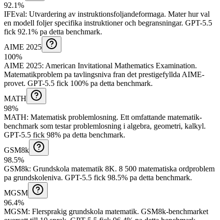
92.1%
IFEval
:
Utvardering av instruktionsfoljandeformaga
.
Mater hur val
en modell foljer specifika instruktioner och begransningar.
GPT-5.5
fick 92.1% pa detta benchmark.
AIME 2025
100%
AIME 2025
:
American Invitational Mathematics Examination
.
Matematikproblem pa tavlingsniva fran det prestigefyllda AIME-
provet.
GPT-5.5 fick 100% pa detta benchmark.
MATH
98%
MATH
:
Matematisk problemlosning
.
Ett omfattande matematik-
benchmark som testar problemlosning i algebra, geometri, kalkyl.
GPT-5.5 fick 98% pa detta benchmark.
GSM8k
98.5%
GSM8k
:
Grundskola matematik 8K
.
8 500 matematiska ordproblem
pa grundskoleniva.
GPT-5.5 fick 98.5% pa detta benchmark.
MGSM
96.4%
MGSM
:
Flersprakig grundskola matematik
.
GSM8k-benchmarket