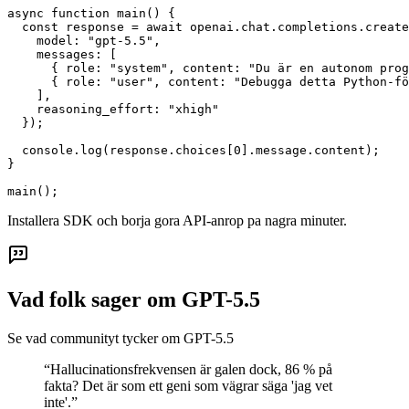
async function main() {

  const response = await openai.chat.completions.create
    model: "gpt-5.5",

    messages: [

      { role: "system", content: "Du är en autonom prog
      { role: "user", content: "Debugga detta Python-fö
    ],

    reasoning_effort: "xhigh"

  });

  console.log(response.choices[0].message.content);

}

main();
Installera SDK och borja gora API-anrop pa nagra minuter.
Vad folk sager om GPT-5.5
Se vad communityt tycker om GPT-5.5
“
Hallucinationsfrekvensen är galen dock, 86 % på
fakta? Det är som ett geni som vägrar säga 'jag vet
inte'.
”