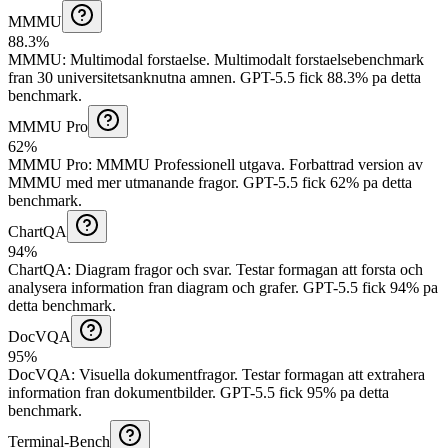
MMMU
88.3%
MMMU
:
Multimodal forstaelse
.
Multimodalt forstaelsebenchmark
fran 30 universitetsanknutna amnen.
GPT-5.5 fick 88.3% pa detta
benchmark.
MMMU Pro
62%
MMMU Pro
:
MMMU Professionell utgava
.
Forbattrad version av
MMMU med mer utmanande fragor.
GPT-5.5 fick 62% pa detta
benchmark.
ChartQA
94%
ChartQA
:
Diagram fragor och svar
.
Testar formagan att forsta och
analysera information fran diagram och grafer.
GPT-5.5 fick 94% pa
detta benchmark.
DocVQA
95%
DocVQA
:
Visuella dokumentfragor
.
Testar formagan att extrahera
information fran dokumentbilder.
GPT-5.5 fick 95% pa detta
benchmark.
Terminal-Bench