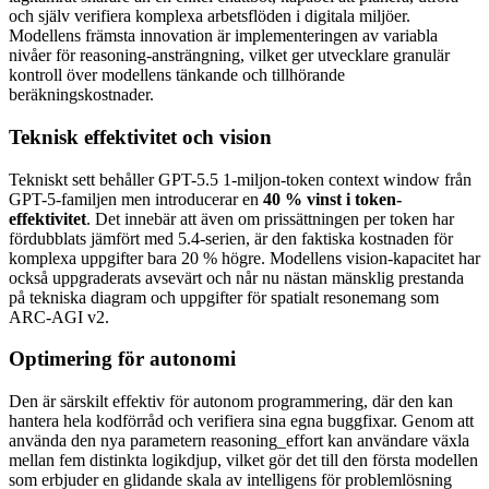
och själv verifiera komplexa arbetsflöden i digitala miljöer.
Modellens främsta innovation är implementeringen av variabla
nivåer för reasoning-ansträngning, vilket ger utvecklare granulär
kontroll över modellens tänkande och tillhörande
beräkningskostnader.
Teknisk effektivitet och vision
Tekniskt sett behåller GPT-5.5 1-miljon-token context window från
GPT-5-familjen men introducerar en
40 % vinst i token-
effektivitet
. Det innebär att även om prissättningen per token har
fördubblats jämfört med 5.4-serien, är den faktiska kostnaden för
komplexa uppgifter bara 20 % högre. Modellens vision-kapacitet har
också uppgraderats avsevärt och når nu nästan mänsklig prestanda
på tekniska diagram och uppgifter för spatialt resonemang som
ARC-AGI v2.
Optimering för autonomi
Den är särskilt effektiv för autonom programmering, där den kan
hantera hela kodförråd och verifiera sina egna buggfixar. Genom att
använda den nya parametern reasoning_effort kan användare växla
mellan fem distinkta logikdjup, vilket gör det till den första modellen
som erbjuder en glidande skala av intelligens för problemlösning