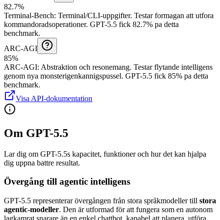
82.7%
Terminal-Bench
:
Terminal/CLI-uppgifter
.
Testar formagan att utfora
kommandoradsoperationer.
GPT-5.5 fick 82.7% pa detta
benchmark.
ARC-AGI
85%
ARC-AGI
:
Abstraktion och resonemang
.
Testar flytande intelligens
genom nya monsterigenkannigspussel.
GPT-5.5 fick 85% pa detta
benchmark.
Visa API-dokumentation
Om GPT-5.5
Lar dig om GPT-5.5s kapacitet, funktioner och hur det kan hjalpa
dig uppna battre resultat.
Övergång till agentic intelligens
GPT-5.5 representerar övergången från stora språkmodeller till
stora
agentic-modeller
. Den är utformad för att fungera som en autonom
lagkamrat snarare än en enkel chattbot, kapabel att planera, utföra