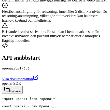
Gemini saknar GPT-5.5 inbyggd förmåga att bearbeta video till text.
Flexibel ansträngning för reasoning
:
Innehåller 5 distinkta nivåer för
reasoning-ansträngning, vilket gör att utvecklare kan balansera
latency, kostnad och intelligens.
Bristande kreativt skrivande
:
Prestandan i benchmark-tester för
kreativt skrivande och poetiskt uttryck hamnar efter Anthropic's
flagship-modeller.
API snabbstart
openai/gpt-5.5
Visa dokumentation
openai SDK
Kopiera
import OpenAI from "openai";

const openai = new OpenAI();
