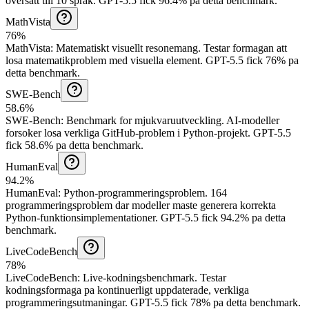
oversatt till 10 sprak.
GPT-5.5 fick 96.4% pa detta benchmark.
MathVista
76%
MathVista
:
Matematiskt visuellt resonemang
.
Testar formagan att
losa matematikproblem med visuella element.
GPT-5.5 fick 76% pa
detta benchmark.
SWE-Bench
58.6%
SWE-Bench
:
Benchmark for mjukvaruutveckling
.
AI-modeller
forsoker losa verkliga GitHub-problem i Python-projekt.
GPT-5.5
fick 58.6% pa detta benchmark.
HumanEval
94.2%
HumanEval
:
Python-programmeringsproblem
.
164
programmeringsproblem dar modeller maste generera korrekta
Python-funktionsimplementationer.
GPT-5.5 fick 94.2% pa detta
benchmark.
LiveCodeBench
78%
LiveCodeBench
:
Live-kodningsbenchmark
.
Testar
kodningsformaga pa kontinuerligt uppdaterade, verkliga
programmeringsutmaningar.
GPT-5.5 fick 78% pa detta benchmark.