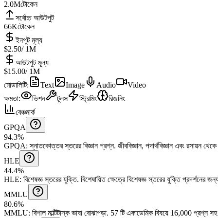
2.0M
টোকেন
সর্বোচ্চ আউটপুট
66K
টোকেন
ইনপুট মূল্য
$2.50
/ 1M
আউটপুট মূল্য
$15.00
/ 1M
মোডালিটি
:
Text
Image
Audio
Video
ক্ষমতা
:
ভিশন
টুলস
স্ট্রিমিং
রিজনিং
বেঞ্চমার্ক
GPQA
94.3%
GPQA
:
স্নাতকোত্তর স্তরের বিজ্ঞান প্রশ্ন
.
জীববিজ্ঞান, পদার্থবিজ্ঞান এবং রসায়ন থ
HLE
44.4%
HLE
:
বিশেষজ্ঞ স্তরের যুক্তি
.
বিশেষায়িত ক্ষেত্রে বিশেষজ্ঞ স্তরের যুক্তি প্রদর্শনের জ
MMLU
80.6%
MMLU
:
বিশাল মাল্টিটাস্ক ভাষা বোঝাপড়া
.
57 টি একাডেমিক বিষয়ে 16,000 প্রশ্ন সহ ব