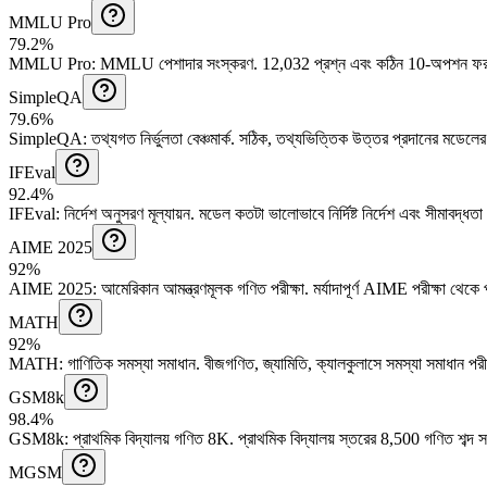
MMLU Pro
79.2%
MMLU Pro
:
MMLU পেশাদার সংস্করণ
.
12,032 প্রশ্ন এবং কঠিন 10-অপশন 
SimpleQA
79.6%
SimpleQA
:
তথ্যগত নির্ভুলতা বেঞ্চমার্ক
.
সঠিক, তথ্যভিত্তিক উত্তর প্রদানের মডেলের 
IFEval
92.4%
IFEval
:
নির্দেশ অনুসরণ মূল্যায়ন
.
মডেল কতটা ভালোভাবে নির্দিষ্ট নির্দেশ এবং সীমাবদ্
AIME 2025
92%
AIME 2025
:
আমেরিকান আমন্ত্রণমূলক গণিত পরীক্ষা
.
মর্যাদাপূর্ণ AIME পরীক্ষা থেক
MATH
92%
MATH
:
গাণিতিক সমস্যা সমাধান
.
বীজগণিত, জ্যামিতি, ক্যালকুলাসে সমস্যা সমাধান পরীক
GSM8k
98.4%
GSM8k
:
প্রাথমিক বিদ্যালয় গণিত 8K
.
প্রাথমিক বিদ্যালয় স্তরের 8,500 গণিত শব্দ 
MGSM