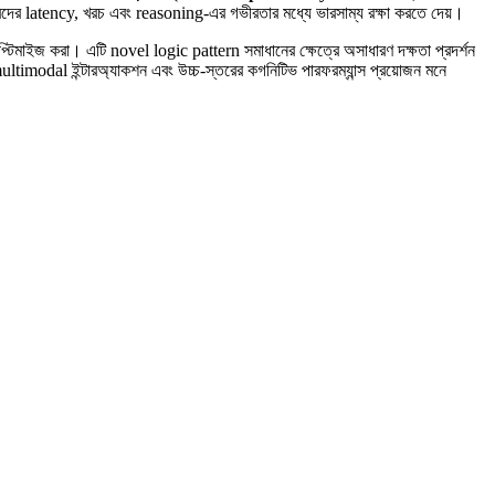
ের latency, খরচ এবং reasoning-এর গভীরতার মধ্যে ভারসাম্য রক্ষা করতে দেয়।
টিমাইজ করা। এটি novel logic pattern সমাধানের ক্ষেত্রে অসাধারণ দক্ষতা প্রদর্শন
imodal ইন্টারঅ্যাকশন এবং উচ্চ-স্তরের কগনিটিভ পারফরম্যান্স প্রয়োজন মনে