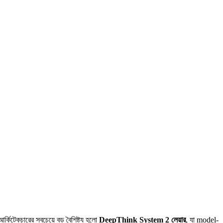
র্কিটেকচারের সবচেয়ে বড় বৈশিষ্ট্য হলো
DeepThink System 2 লেয়ার
, যা model-