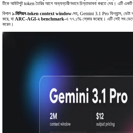
টিকে আউটপুট token তৈরির আগে অভ্যন্তরীণভাবে চিন্তাভাবনা করতে দেয়। এটি একটি 
বিশাল
১-মিলিয়ন-token context window
-সহ, Gemini 3.1 Pro ফিন্যান্স, ডেটা 
করে, যা
ARC-AGI-২ benchmark
-এ ৭৭.১% স্কোর করেছে। এটি সেই সব ডেভেলপ
করেন।