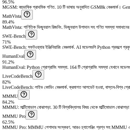
96.5%
MGSM
:
বহুভাষিক প্রাথমিক গণিত
.
10 টি ভাষায় অনুবাদিত GSM8k বেঞ্চমার্ক।
Gemi
MathVista
89.4%
MathVista
:
গাণিতিক ভিজ্যুয়াল রিজনিং
.
ভিজ্যুয়াল উপাদান সহ গণিত সমস্যা সমাধানের 
SWE-Bench
71%
SWE-Bench
:
সফটওয়্যার ইঞ্জিনিয়ারিং বেঞ্চমার্ক
.
AI মডেলগুলি Python প্রকল্পে প্রক
HumanEval
91.2%
HumanEval
:
Python প্রোগ্রামিং সমস্যা
.
164 টি প্রোগ্রামিং সমস্যা যেখানে মডে
LiveCodeBench
82%
LiveCodeBench
:
লাইভ কোডিং বেঞ্চমার্ক
.
ক্রমাগত আপডেট হওয়া, বাস্তব-বিশ্ব প্রোগ
MMMU
84.2%
MMMU
:
মাল্টিমোডাল বোঝাপড়া
.
30 টি বিশ্ববিদ্যালয় বিষয় থেকে মাল্টিমোডাল বোঝাপড়া 
MMMU Pro
62.5%
MMMU Pro
:
MMMU পেশাদার সংস্করণ
.
আরও চ্যালেঞ্জিং প্রশ্ন সহ MMMU 