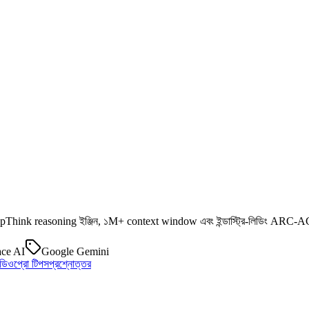
Think reasoning ইঞ্জিন, ১M+ context window এবং ইন্ডাস্ট্রি-লিডিং ARC-
ce AI
Google Gemini
িডিও
প্রো টিপস
প্রশ্নোত্তর