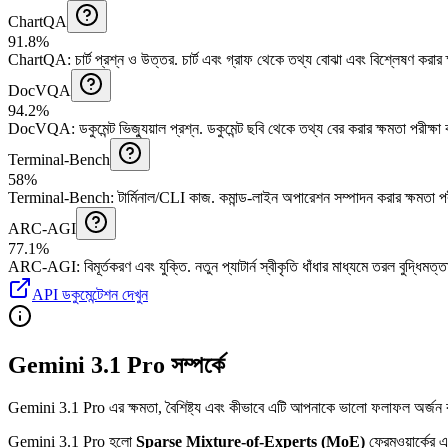
ChartQA
91.8%
ChartQA
:
চার্ট প্রশ্ন ও উত্তর
.
চার্ট এবং গ্রাফ থেকে তথ্য বোঝা এবং বিশ্লেষণ করার 
DocVQA
94.2%
DocVQA
:
ডকুমেন্ট ভিজ্যুয়াল প্রশ্ন
.
ডকুমেন্ট ছবি থেকে তথ্য বের করার ক্ষমতা পরীক্ষ
Terminal-Bench
58%
Terminal-Bench
:
টার্মিনাল/CLI কাজ
.
কমান্ড-লাইন অপারেশন সম্পাদন করার ক্ষমতা প
ARC-AGI
77.1%
ARC-AGI
:
বিমূর্তকরণ এবং যুক্তি
.
নতুন প্যাটার্ন স্বীকৃতি ধাঁধার মাধ্যমে তরল বুদ্ধিমত্
API ডকুমেন্টেশন দেখুন
Gemini 3.1 Pro সম্পর্কে
Gemini 3.1 Pro এর ক্ষমতা, বৈশিষ্ট্য এবং কীভাবে এটি আপনাকে ভালো ফলাফল অর্জন 
Gemini 3.1 Pro হলো
Sparse Mixture-of-Experts (MoE)
ফ্রেমওয়ার্কের 