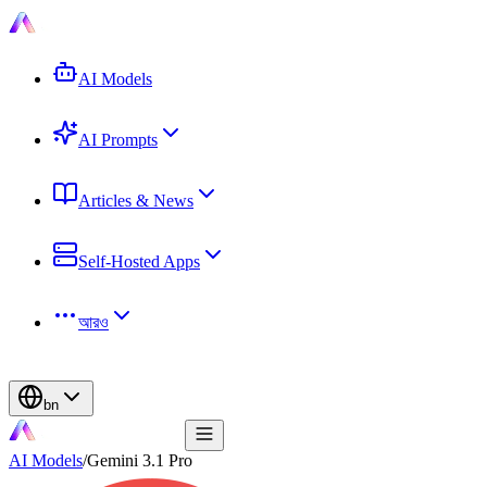
AI Models
AI Prompts
Articles & News
Self-Hosted Apps
আরও
bn
AI Models
/
Gemini 3.1 Pro