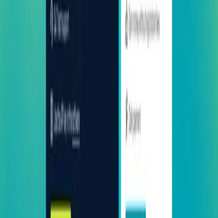
данным коммерческой недвижимости
BureauxLocaux
Как парсить Rent.com: руководство по
извлечению данных о недвижимости
Rent.com
Как парсить ResearchGate: данные публикаций и
исследователей
ResearchGate
Как парсить Realtor.com | Полное руководство по
скрапингу 2026
Realtor.com
Как парсить 2Captcha: извлечение данных о