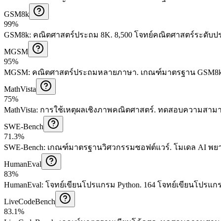
GSM8k
99%
GSM8k
:
คณิตศาสตร์ประถม 8K
.
8,500 โจทย์คณิตศาสตร์ระดับ
MGSM
95%
MGSM
:
คณิตศาสตร์ประถมหลายภาษา
.
เกณฑ์มาตรฐาน GSM8k 
MathVista
75%
MathVista
:
การใช้เหตุผลเชิงภาพคณิตศาสตร์
.
ทดสอบความสามาร
SWE-Bench
71.3%
SWE-Bench
:
เกณฑ์มาตรฐานวิศวกรรมซอฟต์แวร์
.
โมเดล AI พยา
HumanEval
83%
HumanEval
:
โจทย์เขียนโปรแกรม Python
.
164 โจทย์เขียนโปรแกรม
LiveCodeBench
83.1%