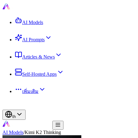
AI Models
AI Prompts
Articles & News
Self-Hosted Apps
เพิ่มเติม
th
AI Models
/
Kimi K2 Thinking