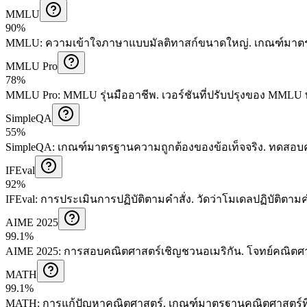
MMLU
90%
MMLU
:
ความเข้าใจภาษาแบบมัลติทาสก์ขนาดใหญ่
.
เกณฑ์มาตร
MMLU Pro
78%
MMLU Pro
:
MMLU รุ่นมืออาชีพ
.
เวอร์ชันที่ปรับปรุงของ MMLU 
SimpleQA
55%
SimpleQA
:
เกณฑ์มาตรฐานความถูกต้องของข้อเท็จจริง
.
ทดสอบค
IFEval
92%
IFEval
:
การประเมินการปฏิบัติตามคำสั่ง
.
วัดว่าโมเดลปฏิบัติตาม
AIME 2025
99.1%
AIME 2025
:
การสอบคณิตศาสตร์เชิญชวนอเมริกัน
.
โจทย์คณิตศา
MATH
99.1%
MATH
:
การแก้ปัญหาคณิตศาสตร์
.
เกณฑ์มาตรฐานคณิตศาสตร์ที