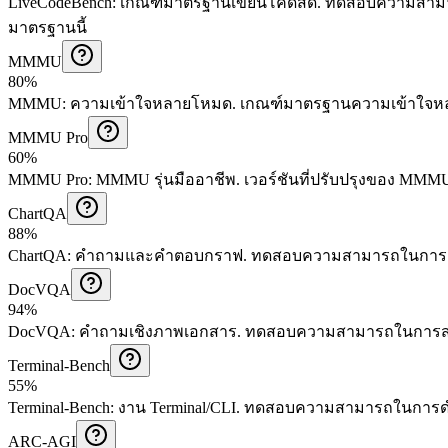
LiveCodeBench
:
เกณฑ์มาตรฐานเขียนโค้ดสด
.
ทดสอบความสามารถ
มาตรฐานนี้
MMMU
80%
MMMU
:
ความเข้าใจหลายโหมด
.
เกณฑ์มาตรฐานความเข้าใจหล
MMMU Pro
60%
MMMU Pro
:
MMMU รุ่นมืออาชีพ
.
เวอร์ชันที่ปรับปรุงของ MMM
ChartQA
88%
ChartQA
:
คำถามและคำตอบกราฟ
.
ทดสอบความสามารถในการเข้
DocVQA
94%
DocVQA
:
คำถามเชิงภาพเอกสาร
.
ทดสอบความสามารถในการสก
Terminal-Bench
55%
Terminal-Bench
:
งาน Terminal/CLI
.
ทดสอบความสามารถในการดำเ
ARC-AGI