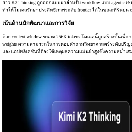
ยาว K2 Thinking ถูกออกแบบมาสำหรับ workflow แบบ agentic เช่
ทำให้โมเดลรักษาประสิทธิภาพระดับ frontier ได้ในขณะที่รันบน cl
เน้นด้านนักพัฒนาและการวิจัย
ด้วย context window ขนาด 256K tokens โมเดลนี้ถูกสร้างขึ้นเพื
weights ความสามารถในการตอบคำถามวิทยาศาสตร์ระดับปริญญาเอก
และแอปพลิเคชันที่ต้องใช้เหตุผลความแม่นยำสูงซึ่งความสม่ำ