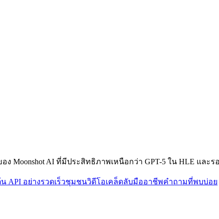
ของ Moonshot AI ที่มีประสิทธิภาพเหนือกว่า GPT-5 ใน HLE และรองร
มต้น API อย่างรวดเร็ว
ชุมชน
วิดีโอ
เคล็ดลับมืออาชีพ
คำถามที่พบบ่อย