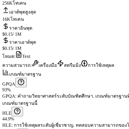
256K
โทเคน
เอาต์พุตสูงสุด
16K
โทเคน
ราคาอินพุต
$0.15
/ 1M
ราคาเอาต์พุต
$0.15
/ 1M
โหมด
:
Text
ความสามารถ
:
เครื่องมือ
สตรีมมิ่ง
การใช้เหตุผล
เกณฑ์มาตรฐาน
GPQA
93%
GPQA
:
คำถามวิทยาศาสตร์ระดับบัณฑิตศึกษา
.
เกณฑ์มาตรฐานที่
เกณฑ์มาตรฐานนี้
HLE
44.9%
HLE
:
การใช้เหตุผลระดับผู้เชี่ยวชาญ
.
ทดสอบความสามารถของโมเ