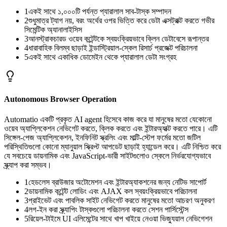
1
একই সাথে ১,০০০টি পর্যন্ত প্যারালাল সাব-টাস্ক সম্পাদন
2
শুধুমাত্র ট্যাগ নয়, বরং অর্থের ওপর ভিত্তি করে ডেটা এক্সট্রাক্ট করতে গভীর
সিমেন্টিক অ্যানালাইসিস
3
আনস্ট্রাকচারড ওয়েব কন্টেন্টকে স্বয়ংক্রিয়ভাবে ক্লিন ডেটাবেসে রূপান্তর
4
ধারাবাহিক বিলম্ব ছাড়াই ইন্ডাস্ট্রিয়াল-স্কেল রিসার্চ প্রজেক্ট পরিচালনা
5
একই সাথে একাধিক ডোমেইন থেকে প্যারালাল ডেটা সংগ্রহ
Autonomous Browser Operation
Automatio একটি প্রকৃত AI agent হিসেবে কাজ করে যা মানুষের মতো যেকোনো
ওয়েব অ্যাপ্লিকেশন নেভিগেট করতে, ক্লিক করতে এবং ইন্টারঅ্যাক্ট করতে পারে। এটি
সিঙ্গেল-পেজ অ্যাপ্লিকেশন, ইনফিনিট স্ক্রলিং এবং মাল্টি-স্টেপ ফর্মের মতো জটিল
পরিস্থিতিগুলো কোনো ম্যানুয়াল স্ক্রিপ্ট আপডেট ছাড়াই হ্যান্ডেল করে। এটি নিশ্চিত করে
যে সবচেয়ে ডায়নামিক এবং JavaScript-ভারী সাইটগুলোও স্কেলে নির্ভরযোগ্যভাবে
স্ক্র্যাপ করা সম্ভব।
1
হেডলেস ব্রাউজার অটোমেশন এবং ইন্টারঅ্যাকশনের জন্য নেটিভ সাপোর্ট
2
ডায়নামিক কন্টেন্ট লোডিং এবং AJAX কল স্বয়ংক্রিয়ভাবে পরিচালনা
3
প্রাইভেট এবং পাবলিক সাইট নেভিগেট করতে মানুষের মতো আচরণ অনুকরণ
4
লগ-ইন করা স্ক্র্যাপিং টাস্কগুলো পরিচালনা করতে সেশন পার্সিস্টেন্স
5
রিয়েল-টাইমে UI এলিমেন্টের সাথে খাপ খাইয়ে নেওয়া ভিজ্যুয়াল নেভিগেশন