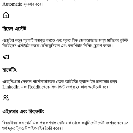
Automatio ব্যবহার করে।
রিয়েল এস্টেট
এজেন্টরা নতুন প্রপার্টি শনাক্ত করতে এবং দ্রুত লিড জেনারেশনের জন্য মালিকের কন্টাক্ট
ডিটেইলস এক্সট্রাক্ট করতে রেসিডেন্সিয়াল এবং কমার্শিয়াল লিস্টিং স্ক্র্যাপ করেন।
মার্কেটিং
এজেন্সিগুলো স্কেলে পার্সোনালাইজড কোল্ড আউটরিচ ক্যাম্পেইন চালানোর জন্য
LinkedIn এবং Reddit থেকে লিড লিস্ট সংগ্রহের কাজ অটোমেট করে।
এইচআর এবং রিক্রুটিং
রিক্রুটাররা জব বোর্ড এবং প্রফেশনাল নেটওয়ার্ক থেকে ক্যান্ডিডেট ডেটা সংগ্রহ করে ১০
গুণ দ্রুত ট্যালেন্ট পাইপলাইন তৈরি করেন।