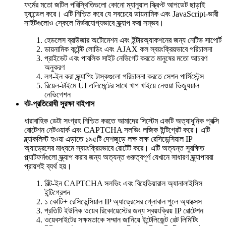
ফর্মের মতো জটিল পরিস্থিতিগুলো কোনো ম্যানুয়াল স্ক্রিপ্ট আপডেট ছাড়াই
হ্যান্ডেল করে। এটি নিশ্চিত করে যে সবচেয়ে ডায়নামিক এবং JavaScript-ভারী
সাইটগুলোও স্কেলে নির্ভরযোগ্যভাবে স্ক্র্যাপ করা সম্ভব।
হেডলেস ব্রাউজার অটোমেশন এবং ইন্টারঅ্যাকশনের জন্য নেটিভ সাপোর্ট
ডায়নামিক কন্টেন্ট লোডিং এবং AJAX কল স্বয়ংক্রিয়ভাবে পরিচালনা
প্রাইভেট এবং পাবলিক সাইট নেভিগেট করতে মানুষের মতো আচরণ
অনুকরণ
লগ-ইন করা স্ক্র্যাপিং টাস্কগুলো পরিচালনা করতে সেশন পার্সিস্টেন্স
রিয়েল-টাইমে UI এলিমেন্টের সাথে খাপ খাইয়ে নেওয়া ভিজ্যুয়াল
নেভিগেশন
বট-প্রতিরোধী সুরক্ষা বাইপাস
ধারাবাহিক ডেটা সংগ্রহ নিশ্চিত করতে আমাদের সিস্টেম একটি অত্যাধুনিক প্রক্সি
রোটেশন নেটওয়ার্ক এবং CAPTCHA সলভিং লজিক ইন্টিগ্রেট করে। এটি
ব্ল্যাকলিস্ট হওয়া এড়াতে ১৯৫টি দেশজুড়ে লক্ষ লক্ষ রেসিডেন্সিয়াল IP
অ্যাড্রেসের মাধ্যমে স্বয়ংক্রিয়ভাবে রোটেট করে। এটি অত্যন্ত সুরক্ষিত
প্ল্যাটফর্মগুলো স্ক্র্যাপ করার জন্য অত্যন্ত গুরুত্বপূর্ণ যেখানে সাধারণ স্ক্র্যাপাররা
প্রায়শই ব্যর্থ হয়।
বিল্ট-ইন CAPTCHA সলভিং এবং বিহেভিয়ারাল অ্যানালাইসিস
ইন্টিগ্রেশন
১ কোটি+ রেসিডেন্সিয়াল IP অ্যাড্রেসের গ্লোবাল পুলে অ্যাক্সেস
প্রতিটি ইউনিক ওয়েব রিকোয়েস্টের জন্য স্বয়ংক্রিয় IP রোটেশন
ওয়েবসাইটের সক্ষমতাকে সম্মান জানিয়ে ইন্টেলিজেন্ট রেট লিমিটিং