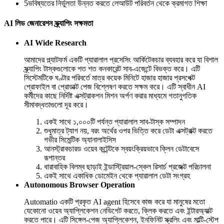
5
ভবিষ্যতের নির্ভুলতা উন্নত করতে লেআউট পরিবর্তন থেকে ক্রমাগত শিক্ষা
AI লিড জেনারেশন স্ক্র্যাপিং সক্ষমতা
AI Wide Research
আমাদের প্ল্যাটফর্ম একটি প্যারালাল প্রসেসিং আর্কিটেকচার ব্যবহার করে যা বিশাল
স্ক্র্যাপিং টাস্কগুলোকে শত শত কনকারেন্ট সাব-এজেন্টে বিভক্ত করে। এটি
সিস্টেমটিকে ঘণ্টার পরিবর্তে মাত্র কয়েক মিনিটে হাজার হাজার প্রসপেক্ট
প্রোফাইল বা প্রোডাক্ট পেজ বিশ্লেষণ করতে সক্ষম করে। এটি স্বাধীন AI
কর্মীদের কাছে নির্দিষ্ট এক্সট্রাকশন মিশন অর্পণ করার মাধ্যমে গতানুগতিক
সীমাবদ্ধতাগুলো দূর করে।
একই সাথে ১,০০০টি পর্যন্ত প্যারালাল সাব-টাস্ক সম্পাদন
শুধুমাত্র ট্যাগ নয়, বরং অর্থের ওপর ভিত্তি করে ডেটা এক্সট্রাক্ট করতে
গভীর সিমেন্টিক অ্যানালাইসিস
আনস্ট্রাকচারড ওয়েব কন্টেন্টকে স্বয়ংক্রিয়ভাবে ক্লিন ডেটাবেসে
রূপান্তর
ধারাবাহিক বিলম্ব ছাড়াই ইন্ডাস্ট্রিয়াল-স্কেল রিসার্চ প্রজেক্ট পরিচালনা
একই সাথে একাধিক ডোমেইন থেকে প্যারালাল ডেটা সংগ্রহ
Autonomous Browser Operation
Automatio একটি প্রকৃত AI agent হিসেবে কাজ করে যা মানুষের মতো
যেকোনো ওয়েব অ্যাপ্লিকেশন নেভিগেট করতে, ক্লিক করতে এবং ইন্টারঅ্যাক্ট
করতে পারে। এটি সিঙ্গেল-পেজ অ্যাপ্লিকেশন, ইনফিনিট স্ক্রলিং এবং মাল্টি-স্টেপ