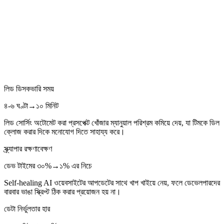
লিড ডিসকভারি সময়
৪-৬ ঘণ্টা
→
১০ মিনিট
লিড সোর্সিং অটোমেট করা প্রসপেক্ট খোঁজার ম্যানুয়াল পরিশ্রম কমিয়ে দেয়, যা টিমকে ডিল
ক্লোজ করার দিকে মনোযোগ দিতে সাহায্য করে।
স্ক্র্যাপার রক্ষণাবেক্ষণ
ডেভ টাইমের ৩০%
→
১% এর নিচে
Self-healing AI ওয়েবসাইটের আপডেটের সাথে খাপ খাইয়ে নেয়, ফলে ডেভেলপারদের
বারবার ভাঙা স্ক্রিপ্ট ঠিক করার প্রয়োজন হয় না।
ডেটা নির্ভুলতার হার