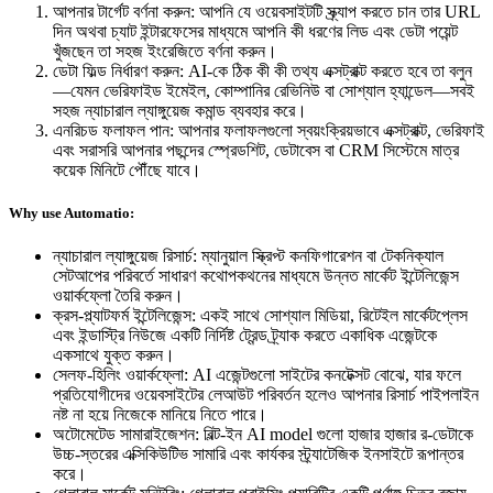
আপনার টার্গেট বর্ণনা করুন
:
আপনি যে ওয়েবসাইটটি স্ক্র্যাপ করতে চান তার URL
দিন অথবা চ্যাট ইন্টারফেসের মাধ্যমে আপনি কী ধরণের লিড এবং ডেটা পয়েন্ট
খুঁজছেন তা সহজ ইংরেজিতে বর্ণনা করুন।
ডেটা ফিল্ড নির্ধারণ করুন
:
AI-কে ঠিক কী কী তথ্য এক্সট্রাক্ট করতে হবে তা বলুন
—যেমন ভেরিফাইড ইমেইল, কোম্পানির রেভিনিউ বা সোশ্যাল হ্যান্ডেল—সবই
সহজ ন্যাচারাল ল্যাঙ্গুয়েজ কমান্ড ব্যবহার করে।
এনরিচড ফলাফল পান
:
আপনার ফলাফলগুলো স্বয়ংক্রিয়ভাবে এক্সট্রাক্ট, ভেরিফাই
এবং সরাসরি আপনার পছন্দের স্প্রেডশিট, ডেটাবেস বা CRM সিস্টেমে মাত্র
কয়েক মিনিটে পৌঁছে যাবে।
Why use Automatio:
ন্যাচারাল ল্যাঙ্গুয়েজ রিসার্চ: ম্যানুয়াল স্ক্রিপ্ট কনফিগারেশন বা টেকনিক্যাল
সেটআপের পরিবর্তে সাধারণ কথোপকথনের মাধ্যমে উন্নত মার্কেট ইন্টেলিজেন্স
ওয়ার্কফ্লো তৈরি করুন।
ক্রস-প্ল্যাটফর্ম ইন্টেলিজেন্স: একই সাথে সোশ্যাল মিডিয়া, রিটেইল মার্কেটপ্লেস
এবং ইন্ডাস্ট্রি নিউজে একটি নির্দিষ্ট ট্রেন্ড ট্র্যাক করতে একাধিক এজেন্টকে
একসাথে যুক্ত করুন।
সেলফ-হিলিং ওয়ার্কফ্লো: AI এজেন্টগুলো সাইটের কনটেক্সট বোঝে, যার ফলে
প্রতিযোগীদের ওয়েবসাইটের লেআউট পরিবর্তন হলেও আপনার রিসার্চ পাইপলাইন
নষ্ট না হয়ে নিজেকে মানিয়ে নিতে পারে।
অটোমেটেড সামারাইজেশন: বিল্ট-ইন AI model গুলো হাজার হাজার র-ডেটাকে
উচ্চ-স্তরের এক্সিকিউটিভ সামারি এবং কার্যকর স্ট্র্যাটেজিক ইনসাইটে রূপান্তর
করে।