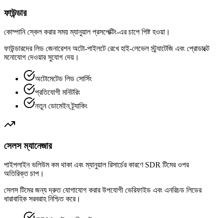
ফাউন্ডার
কোম্পানি স্কেল করার সময় ম্যানুয়াল প্রসপেক্টিং-এর চাপে পিষ্ট হওয়া।
ফাউন্ডারদের লিড জেনারেশন অটো-পাইলটে রেখে হাই-লেভেল স্ট্র্যাটেজি এবং প্রোডাক্টে
মনোযোগ দেওয়ার সুযোগ দেয়।
অটোমেটেড লিড সোর্সিং
প্রতিযোগী মনিটরিং
নতুন ডোমেইন ট্র্যাকিং
সেলস ম্যানেজার
পাইপলাইন ভলিউম কম থাকা এবং ম্যানুয়াল রিসার্চের কারণে SDR টিমের ওপর
অতিরিক্ত চাপ।
সেলস টিমের জন্য দ্রুত যোগাযোগ করার উপযোগী ভেরিফাইড এবং এনরিচড লিডের
ধারাবাহিক সরবরাহ নিশ্চিত করে।