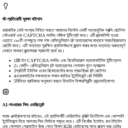
বট-প্রতিরোধী সুরক্ষা বাইপাস
ধারাবাহিক ডেটা সংগ্রহ নিশ্চিত করতে আমাদের সিস্টেম একটি অত্যাধুনিক প্রক্সি রোটেশন
নেটওয়ার্ক এবং CAPTCHA সলভিং লজিক ইন্টিগ্রেট করে। এটি ব্ল্যাকলিস্ট হওয়া
এড়াতে ১৯৫টি দেশজুড়ে লক্ষ লক্ষ রেসিডেন্সিয়াল IP অ্যাড্রেসের মাধ্যমে স্বয়ংক্রিয়ভাবে
রোটেট করে। এটি অত্যন্ত সুরক্ষিত প্ল্যাটফর্মগুলো স্ক্র্যাপ করার জন্য অত্যন্ত গুরুত্বপূর্ণ
যেখানে সাধারণ স্ক্র্যাপাররা প্রায়শই ব্যর্থ হয়।
1
বিল্ট-ইন CAPTCHA সলভিং এবং বিহেভিয়ারাল অ্যানালাইসিস ইন্টিগ্রেশন
2
১ কোটি+ রেসিডেন্সিয়াল IP অ্যাড্রেসের গ্লোবাল পুলে অ্যাক্সেস
3
প্রতিটি ইউনিক ওয়েব রিকোয়েস্টের জন্য স্বয়ংক্রিয় IP রোটেশন
4
ওয়েবসাইটের সক্ষমতাকে সম্মান জানিয়ে ইন্টেলিজেন্ট রেট লিমিটিং
5
বিভিন্ন ব্রাউজার অনুকরণ করতে ডিভাইস ফিঙ্গারপ্রিন্টিং র‍্যান্ডমাইজেশন
AI-পাওয়ারড লিড এনরিচমেন্ট
সহজ এক্সট্রাকশনের বাইরেও, এই প্ল্যাটফর্মটি ভেরিফাইড কন্টাক্ট ডিটেইলস এবং কোম্পানি
ইন্টেলিজেন্স দিয়ে আপনার লিড লিস্টকে সমৃদ্ধ করে। এটি নিখোঁজ ইমেইল, জব টাইটেল
এবং সোশ্যাল প্রোফাইল খুঁজে পেতে বিশাল B2B ডেটাবেসের সাথে স্ক্র্যাপ করা ডেটার