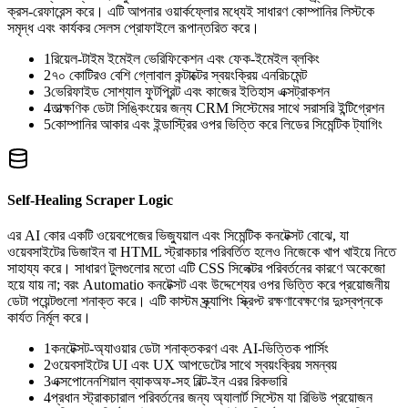
ক্রস-রেফারেন্স করে। এটি আপনার ওয়ার্কফ্লোর মধ্যেই সাধারণ কোম্পানির লিস্টকে
সমৃদ্ধ এবং কার্যকর সেলস প্রোফাইলে রূপান্তরিত করে।
1
রিয়েল-টাইম ইমেইল ভেরিফিকেশন এবং ফেক-ইমেইল ব্লকিং
2
৭০ কোটিরও বেশি গ্লোবাল কন্টাক্টের স্বয়ংক্রিয় এনরিচমেন্ট
3
ভেরিফাইড সোশ্যাল ফুটপ্রিন্ট এবং কাজের ইতিহাস এক্সট্রাকশন
4
তাত্ক্ষণিক ডেটা সিঙ্কিংয়ের জন্য CRM সিস্টেমের সাথে সরাসরি ইন্টিগ্রেশন
5
কোম্পানির আকার এবং ইন্ডাস্ট্রির ওপর ভিত্তি করে লিডের সিমেন্টিক ট্যাগিং
Self-Healing Scraper Logic
এর AI কোর একটি ওয়েবপেজের ভিজ্যুয়াল এবং সিমেন্টিক কনটেক্সট বোঝে, যা
ওয়েবসাইটের ডিজাইন বা HTML স্ট্রাকচার পরিবর্তিত হলেও নিজেকে খাপ খাইয়ে নিতে
সাহায্য করে। সাধারণ টুলগুলোর মতো এটি CSS সিলেক্টর পরিবর্তনের কারণে অকেজো
হয়ে যায় না; বরং Automatio কনটেক্সট এবং উদ্দেশ্যের ওপর ভিত্তি করে প্রয়োজনীয়
ডেটা পয়েন্টগুলো শনাক্ত করে। এটি কাস্টম স্ক্র্যাপিং স্ক্রিপ্ট রক্ষণাবেক্ষণের দুঃস্বপ্নকে
কার্যত নির্মূল করে।
1
কনটেক্সট-অ্যাওয়ার ডেটা শনাক্তকরণ এবং AI-ভিত্তিক পার্সিং
2
ওয়েবসাইটের UI এবং UX আপডেটের সাথে স্বয়ংক্রিয় সমন্বয়
3
এক্সপোনেনশিয়াল ব্যাকঅফ-সহ বিল্ট-ইন এরর রিকভারি
4
প্রধান স্ট্রাকচারাল পরিবর্তনের জন্য অ্যালার্ট সিস্টেম যা রিভিউ প্রয়োজন