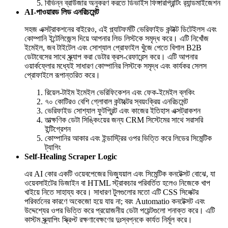
বিভিন্ন ব্রাউজার অনুকরণ করতে ডিভাইস ফিঙ্গারপ্রিন্টিং র‍্যান্ডমাইজেশন
AI-পাওয়ারড লিড এনরিচমেন্ট
সহজ এক্সট্রাকশনের বাইরেও, এই প্ল্যাটফর্মটি ভেরিফাইড কন্টাক্ট ডিটেইলস এবং
কোম্পানি ইন্টেলিজেন্স দিয়ে আপনার লিড লিস্টকে সমৃদ্ধ করে। এটি নিখোঁজ
ইমেইল, জব টাইটেল এবং সোশ্যাল প্রোফাইল খুঁজে পেতে বিশাল B2B
ডেটাবেসের সাথে স্ক্র্যাপ করা ডেটার ক্রস-রেফারেন্স করে। এটি আপনার
ওয়ার্কফ্লোর মধ্যেই সাধারণ কোম্পানির লিস্টকে সমৃদ্ধ এবং কার্যকর সেলস
প্রোফাইলে রূপান্তরিত করে।
রিয়েল-টাইম ইমেইল ভেরিফিকেশন এবং ফেক-ইমেইল ব্লকিং
৭০ কোটিরও বেশি গ্লোবাল কন্টাক্টের স্বয়ংক্রিয় এনরিচমেন্ট
ভেরিফাইড সোশ্যাল ফুটপ্রিন্ট এবং কাজের ইতিহাস এক্সট্রাকশন
তাত্ক্ষণিক ডেটা সিঙ্কিংয়ের জন্য CRM সিস্টেমের সাথে সরাসরি
ইন্টিগ্রেশন
কোম্পানির আকার এবং ইন্ডাস্ট্রির ওপর ভিত্তি করে লিডের সিমেন্টিক
ট্যাগিং
Self-Healing Scraper Logic
এর AI কোর একটি ওয়েবপেজের ভিজ্যুয়াল এবং সিমেন্টিক কনটেক্সট বোঝে, যা
ওয়েবসাইটের ডিজাইন বা HTML স্ট্রাকচার পরিবর্তিত হলেও নিজেকে খাপ
খাইয়ে নিতে সাহায্য করে। সাধারণ টুলগুলোর মতো এটি CSS সিলেক্টর
পরিবর্তনের কারণে অকেজো হয়ে যায় না; বরং Automatio কনটেক্সট এবং
উদ্দেশ্যের ওপর ভিত্তি করে প্রয়োজনীয় ডেটা পয়েন্টগুলো শনাক্ত করে। এটি
কাস্টম স্ক্র্যাপিং স্ক্রিপ্ট রক্ষণাবেক্ষণের দুঃস্বপ্নকে কার্যত নির্মূল করে।