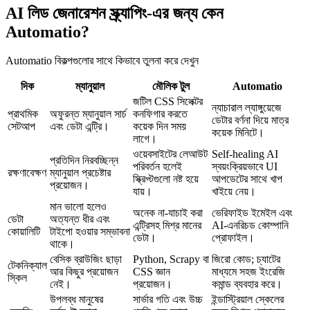
AI লিড জেনারেশন স্ক্র্যাপিং-এর জন্য কেন
Automatio?
Automatio বিকল্পগুলোর সাথে কিভাবে তুলনা করে দেখুন
দিক
ম্যানুয়াল
মৌলিক টুল
Automatio
জটিল CSS সিলেক্টর
ন্যাচারাল ল্যাঙ্গুয়েজে
প্রাথমিক
অফুরন্ত ম্যানুয়াল সার্চ
কনফিগার করতে
ডেটার বর্ণনা দিয়ে মাত্র
সেটআপ
এবং ডেটা এন্ট্রি।
কয়েক দিন সময়
কয়েক মিনিটে।
লাগে।
ওয়েবসাইটের লেআউট
Self-healing AI
প্রতিদিন নিরবচ্ছিন্ন
পরিবর্তন হলেই
স্বয়ংক্রিয়ভাবে UI
রক্ষণাবেক্ষণ
ম্যানুয়াল প্রচেষ্টার
স্ক্রিপ্টগুলো নষ্ট হয়ে
আপডেটের সাথে খাপ
প্রয়োজন।
যায়।
খাইয়ে নেয়।
মান ভালো হলেও
অনেক না-যাচাই করা
ভেরিফাইড ইমেইল এবং
ডেটা
অত্যন্ত ধীর এবং
এন্ট্রিসহ মিশ্র মানের
AI-এনরিচড কোম্পানি
কোয়ালিটি
টাইপো হওয়ার সম্ভাবনা
ডেটা।
প্রোফাইল।
থাকে।
বেসিক ব্রাউজিং ছাড়া
Python, Scrapy বা
জিরো কোড; চ্যাটের
টেকনিক্যাল
আর কিছুর প্রয়োজন
CSS জ্ঞান
মাধ্যমে সহজ ইংরেজি
স্কিল
নেই।
প্রয়োজন।
কমান্ড ব্যবহার করে।
উপলব্ধ মানুষের
সার্ভার গতি এবং উচ্চ
ইন্ডাস্ট্রিয়াল স্কেলের