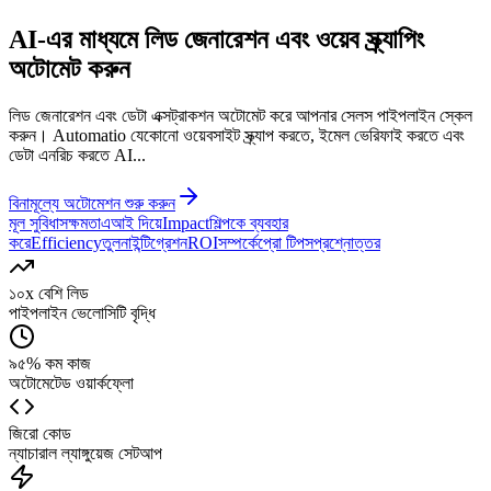
AI-এর মাধ্যমে লিড জেনারেশন এবং ওয়েব স্ক্র্যাপিং
অটোমেট
করুন
লিড জেনারেশন এবং ডেটা এক্সট্রাকশন অটোমেট করে আপনার সেলস পাইপলাইন স্কেল
করুন। Automatio যেকোনো ওয়েবসাইট স্ক্র্যাপ করতে, ইমেল ভেরিফাই করতে এবং
ডেটা এনরিচ করতে AI...
বিনামূল্যে অটোমেশন শুরু করুন
মূল সুবিধা
সক্ষমতা
এআই দিয়ে
Impact
শিল্প
কে ব্যবহার
করে
Efficiency
তুলনা
ইন্টিগ্রেশন
ROI
সম্পর্কে
প্রো টিপস
প্রশ্নোত্তর
১০x বেশি লিড
পাইপলাইন ভেলোসিটি বৃদ্ধি
৯৫% কম কাজ
অটোমেটেড ওয়ার্কফ্লো
জিরো কোড
ন্যাচারাল ল্যাঙ্গুয়েজ সেটআপ