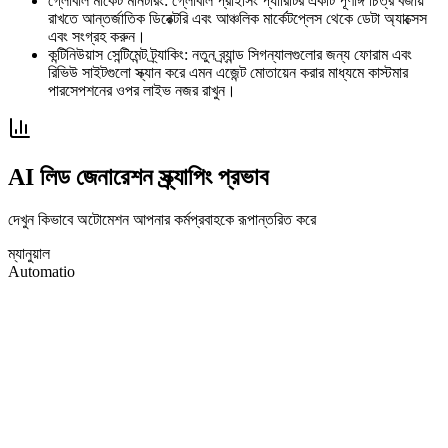
গ্লোবাল মার্কেট মনিটরিং: গ্লোবাল প্রাইসিং প্যারিটির একটি পূর্ণাঙ্গ চিত্র বজায়
রাখতে আন্তর্জাতিক ডিরেক্টরি এবং আঞ্চলিক মার্কেটপ্লেস থেকে ডেটা অ্যাক্সেস
এবং সংগ্রহ করুন।
কন্টিনিউয়াস সেন্টিমেন্ট ট্র্যাকিং: নতুন ব্র্যান্ড সিগন্যালগুলোর জন্য ফোরাম এবং
রিভিউ সাইটগুলো স্ক্যান করে এমন এজেন্ট মোতায়েন করার মাধ্যমে কাস্টমার
পারসেপশনের ওপর লাইভ নজর রাখুন।
AI লিড জেনারেশন স্ক্র্যাপিং প্রভাব
দেখুন কিভাবে অটোমেশন আপনার কর্মপ্রবাহকে রূপান্তরিত করে
ম্যানুয়াল
Automatio