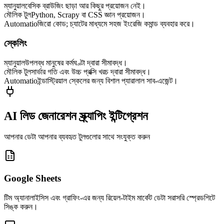
ম্যানুয়াল
বেসিক ব্রাউজিং ছাড়া আর কিছুর প্রয়োজন নেই।
মৌলিক টুল
Python, Scrapy বা CSS জ্ঞান প্রয়োজন।
Automatio
জিরো কোড; চ্যাটের মাধ্যমে সহজ ইংরেজি কমান্ড ব্যবহার করে।
স্কেলিং
ম্যানুয়াল
উপলব্ধ মানুষের কর্মঘণ্টা দ্বারা সীমাবদ্ধ।
মৌলিক টুল
সার্ভার গতি এবং উচ্চ প্রক্সি খরচ দ্বারা সীমাবদ্ধ।
Automatio
ইন্ডাস্ট্রিয়াল স্কেলের জন্য বিশাল প্যারালাল সাব-এজেন্ট।
AI লিড জেনারেশন স্ক্র্যাপিং ইন্টিগ্রেশন
আপনার ডেটা আপনার ব্যবহৃত টুলগুলোর সাথে সংযুক্ত করুন
Google Sheets
টিম অ্যানালাইসিস এবং গ্রাফিং-এর জন্য রিয়েল-টাইম মার্কেট ডেটা সরাসরি স্প্রেডশিটে
সিঙ্ক করুন।