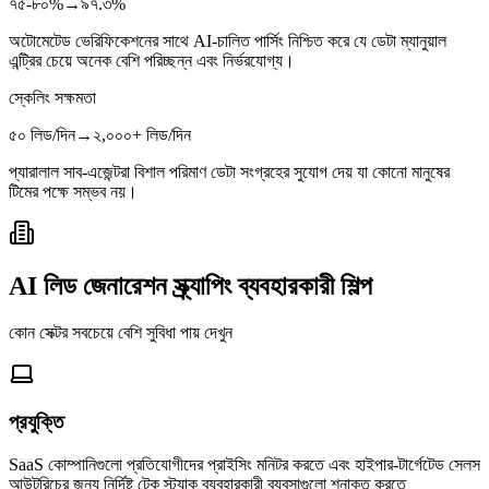
৭৫-৮০%
→
৯৭.৩%
অটোমেটেড ভেরিফিকেশনের সাথে AI-চালিত পার্সিং নিশ্চিত করে যে ডেটা ম্যানুয়াল
এন্ট্রির চেয়ে অনেক বেশি পরিচ্ছন্ন এবং নির্ভরযোগ্য।
স্কেলিং সক্ষমতা
৫০ লিড/দিন
→
২,০০০+ লিড/দিন
প্যারালাল সাব-এজেন্টরা বিশাল পরিমাণ ডেটা সংগ্রহের সুযোগ দেয় যা কোনো মানুষের
টিমের পক্ষে সম্ভব নয়।
AI লিড জেনারেশন স্ক্র্যাপিং ব্যবহারকারী শিল্প
কোন সেক্টর সবচেয়ে বেশি সুবিধা পায় দেখুন
প্রযুক্তি
SaaS কোম্পানিগুলো প্রতিযোগীদের প্রাইসিং মনিটর করতে এবং হাইপার-টার্গেটেড সেলস
আউটরিচের জন্য নির্দিষ্ট টেক স্ট্যাক ব্যবহারকারী ব্যবসাগুলো শনাক্ত করতে