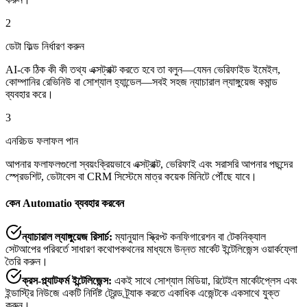
2
ডেটা ফিল্ড নির্ধারণ করুন
AI-কে ঠিক কী কী তথ্য এক্সট্রাক্ট করতে হবে তা বলুন—যেমন ভেরিফাইড ইমেইল,
কোম্পানির রেভিনিউ বা সোশ্যাল হ্যান্ডেল—সবই সহজ ন্যাচারাল ল্যাঙ্গুয়েজ কমান্ড
ব্যবহার করে।
3
এনরিচড ফলাফল পান
আপনার ফলাফলগুলো স্বয়ংক্রিয়ভাবে এক্সট্রাক্ট, ভেরিফাই এবং সরাসরি আপনার পছন্দের
স্প্রেডশিট, ডেটাবেস বা CRM সিস্টেমে মাত্র কয়েক মিনিটে পৌঁছে যাবে।
কেন Automatio ব্যবহার করবেন
ন্যাচারাল ল্যাঙ্গুয়েজ রিসার্চ
:
ম্যানুয়াল স্ক্রিপ্ট কনফিগারেশন বা টেকনিক্যাল
সেটআপের পরিবর্তে সাধারণ কথোপকথনের মাধ্যমে উন্নত মার্কেট ইন্টেলিজেন্স ওয়ার্কফ্লো
তৈরি করুন।
ক্রস-প্ল্যাটফর্ম ইন্টেলিজেন্স
:
একই সাথে সোশ্যাল মিডিয়া, রিটেইল মার্কেটপ্লেস এবং
ইন্ডাস্ট্রি নিউজে একটি নির্দিষ্ট ট্রেন্ড ট্র্যাক করতে একাধিক এজেন্টকে একসাথে যুক্ত
করুন।