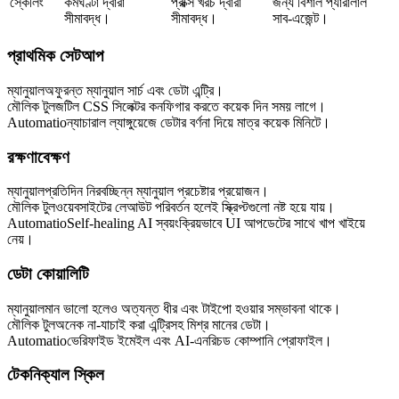
স্কেলিং
কর্মঘণ্টা দ্বারা
প্রক্সি খরচ দ্বারা
জন্য বিশাল প্যারালাল
সীমাবদ্ধ।
সীমাবদ্ধ।
সাব-এজেন্ট।
প্রাথমিক সেটআপ
ম্যানুয়াল
অফুরন্ত ম্যানুয়াল সার্চ এবং ডেটা এন্ট্রি।
মৌলিক টুল
জটিল CSS সিলেক্টর কনফিগার করতে কয়েক দিন সময় লাগে।
Automatio
ন্যাচারাল ল্যাঙ্গুয়েজে ডেটার বর্ণনা দিয়ে মাত্র কয়েক মিনিটে।
রক্ষণাবেক্ষণ
ম্যানুয়াল
প্রতিদিন নিরবচ্ছিন্ন ম্যানুয়াল প্রচেষ্টার প্রয়োজন।
মৌলিক টুল
ওয়েবসাইটের লেআউট পরিবর্তন হলেই স্ক্রিপ্টগুলো নষ্ট হয়ে যায়।
Automatio
Self-healing AI স্বয়ংক্রিয়ভাবে UI আপডেটের সাথে খাপ খাইয়ে
নেয়।
ডেটা কোয়ালিটি
ম্যানুয়াল
মান ভালো হলেও অত্যন্ত ধীর এবং টাইপো হওয়ার সম্ভাবনা থাকে।
মৌলিক টুল
অনেক না-যাচাই করা এন্ট্রিসহ মিশ্র মানের ডেটা।
Automatio
ভেরিফাইড ইমেইল এবং AI-এনরিচড কোম্পানি প্রোফাইল।
টেকনিক্যাল স্কিল