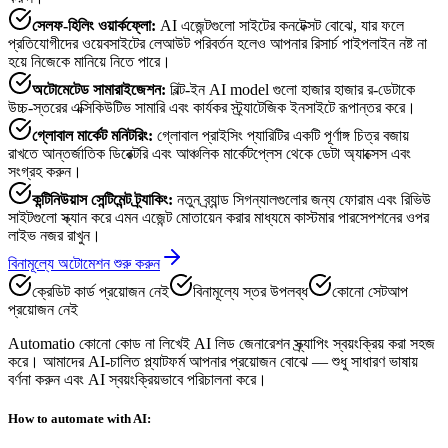
সেলফ-হিলিং ওয়ার্কফ্লো
:
AI এজেন্টগুলো সাইটের কনটেক্সট বোঝে, যার ফলে
প্রতিযোগীদের ওয়েবসাইটের লেআউট পরিবর্তন হলেও আপনার রিসার্চ পাইপলাইন নষ্ট না
হয়ে নিজেকে মানিয়ে নিতে পারে।
অটোমেটেড সামারাইজেশন
:
বিল্ট-ইন AI model গুলো হাজার হাজার র-ডেটাকে
উচ্চ-স্তরের এক্সিকিউটিভ সামারি এবং কার্যকর স্ট্র্যাটেজিক ইনসাইটে রূপান্তর করে।
গ্লোবাল মার্কেট মনিটরিং
:
গ্লোবাল প্রাইসিং প্যারিটির একটি পূর্ণাঙ্গ চিত্র বজায়
রাখতে আন্তর্জাতিক ডিরেক্টরি এবং আঞ্চলিক মার্কেটপ্লেস থেকে ডেটা অ্যাক্সেস এবং
সংগ্রহ করুন।
কন্টিনিউয়াস সেন্টিমেন্ট ট্র্যাকিং
:
নতুন ব্র্যান্ড সিগন্যালগুলোর জন্য ফোরাম এবং রিভিউ
সাইটগুলো স্ক্যান করে এমন এজেন্ট মোতায়েন করার মাধ্যমে কাস্টমার পারসেপশনের ওপর
লাইভ নজর রাখুন।
বিনামূল্যে অটোমেশন শুরু করুন
ক্রেডিট কার্ড প্রয়োজন নেই
বিনামূল্যে স্তর উপলব্ধ
কোনো সেটআপ
প্রয়োজন নেই
Automatio কোনো কোড না লিখেই AI লিড জেনারেশন স্ক্র্যাপিং স্বয়ংক্রিয় করা সহজ
করে। আমাদের AI-চালিত প্ল্যাটফর্ম আপনার প্রয়োজন বোঝে — শুধু সাধারণ ভাষায়
বর্ণনা করুন এবং AI স্বয়ংক্রিয়ভাবে পরিচালনা করে।
How to automate with AI: