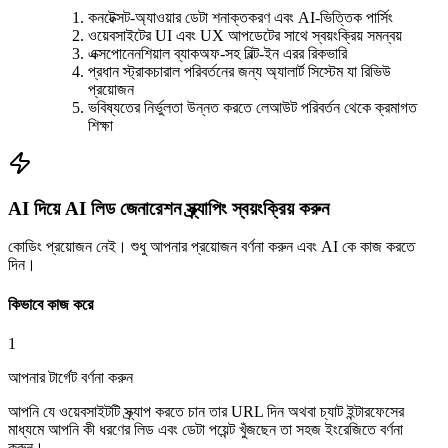
কনটেক্সট-অ্যাওয়ার ডেটা শনাক্তকরণ এবং AI-ভিত্তিক পার্সিং
ওয়েবসাইটের UI এবং UX আপডেটের সাথে স্বয়ংক্রিয় সমন্বয়
এক্সপোনেনশিয়াল ব্যাকঅফ-সহ বিল্ট-ইন এরর রিকভারি
প্রধান স্ট্রাকচারাল পরিবর্তনের জন্য অ্যালার্ট সিস্টেম যা রিভিউ
প্রয়োজন
ভবিষ্যতের নির্ভুলতা উন্নত করতে লেআউট পরিবর্তন থেকে ক্রমাগত
শিক্ষা
AI দিয়ে AI লিড জেনারেশন স্ক্র্যাপিং স্বয়ংক্রিয় করুন
কোডিং প্রয়োজন নেই। শুধু আপনার প্রয়োজন বর্ণনা করুন এবং AI কে কাজ করতে
দিন।
কিভাবে কাজ করে
1
আপনার টার্গেট বর্ণনা করুন
আপনি যে ওয়েবসাইটটি স্ক্র্যাপ করতে চান তার URL দিন অথবা চ্যাট ইন্টারফেসের
মাধ্যমে আপনি কী ধরণের লিড এবং ডেটা পয়েন্ট খুঁজছেন তা সহজ ইংরেজিতে বর্ণনা
করুন।