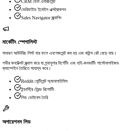
CRM ডেটা এনরিচমেন্ট
ভেরিফাইড ইমেইল এক্সট্রাকশন
Sales Navigator স্ক্র্যাপিং
মার্কেটিং স্পেশালিস্ট
সাধারণ আউটরিচ লিস্ট যার ফলে এনগেজমেন্ট কম হয় এবং বাউন্স রেট বেড়ে যায়।
গভীর কনটেক্সট স্ক্র্যাপ করে যা গ্র্যানুলার টার্গেটিং এবং হাই-কনভার্টিং পার্সোনালাইজড
ক্যাম্পেইন তৈরিতে সাহায্য করে।
Reddit সেন্টিমেন্ট অ্যানালাইসিস
ইন্ডাস্ট্রি ট্রেন্ড রিপোর্টিং
লিড ডেটাবেস তৈরি
অপারেশনস লিড