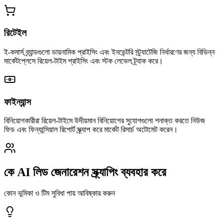
রিটেইল
ই-কমার্স ব্র্যান্ডগুলো ডায়নামিক প্রাইসিং এবং ইনভেন্টরি স্ট্র্যাটেজি নির্ধারণের জন্য বিভিন্ন
মার্কেটপ্লেসে রিয়েল-টাইম প্রাইসিং এবং স্টক লেভেল ট্র্যাক করে।
ফাইন্যান্স
বিনিয়োগকারীরা রিয়েল-টাইমে উদীয়মান বিনিয়োগের সুযোগগুলো শনাক্ত করতে নিউজ
ফিড এবং ফিন্যান্সিয়াল রিপোর্ট স্ক্র্যাপ করে মার্কেট রিসার্চ অটোমেট করেন।
কে AI লিড জেনারেশন স্ক্র্যাপিং ব্যবহার করে
কোন ভূমিকা ও টিম সুবিধা পায় আবিষ্কার করুন