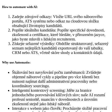
How to automate with AI:
Zadejte zdrojové odkazy
:
Vložte URL svého náborového
portálu, ATS systému nebo odkaz na cloudovou složku
obsahující životopisy kandidátů.
Popište ideálního kandidáta
:
Popište specifické dovednosti,
zkušenosti a certifikace, které hledáte, v přirozeném jazyce,
jako byste mluvili s lidským recruiterem.
Získejte seřazené výsledky
:
Obdržíte strukturovaný, seřazený
seznam nejlepších kandidátů exportovaný do vaší tabulky,
CRM nebo ATS, včetně skóre shody a kontaktních údajů.
Why use Automatio:
Škálování bez navyšování počtu zaměstnanců: Zvládejte
objemné náborové cykly a pipeline pro více klientů bez
nutnosti najímat další administrativní pracovníky nebo
koordinátory sourcingu.
Inteligentní kontextový screening: Jděte za hranice
jednoduchého porovnávání klíčových slov; naše AI rozumí
profesní senioritě, nuancím v dovednostech a úrovním
zkušeností stejně jako lidský náborář.
Interakce s webem jako člověk: Procházejte složité pracovní