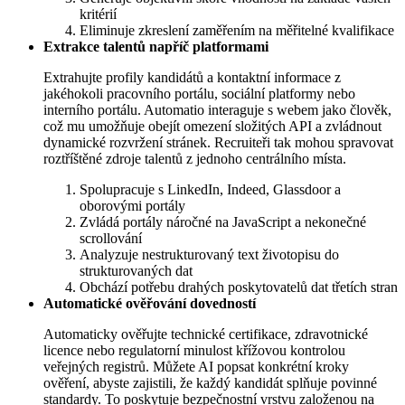
kritérií
Eliminuje zkreslení zaměřením na měřitelné kvalifikace
Extrakce talentů napříč platformami
Extrahujte profily kandidátů a kontaktní informace z
jakéhokoli pracovního portálu, sociální platformy nebo
interního portálu. Automatio interaguje s webem jako člověk,
což mu umožňuje obejít omezení složitých API a zvládnout
dynamické rozvržení stránek. Recruiteři tak mohou spravovat
roztříštěné zdroje talentů z jednoho centrálního místa.
Spolupracuje s LinkedIn, Indeed, Glassdoor a
oborovými portály
Zvládá portály náročné na JavaScript a nekonečné
scrollování
Analyzuje nestrukturovaný text životopisu do
strukturovaných dat
Obchází potřebu drahých poskytovatelů dat třetích stran
Automatické ověřování dovedností
Automaticky ověřujte technické certifikace, zdravotnické
licence nebo regulatorní minulost křížovou kontrolou
veřejných registrů. Můžete AI popsat konkrétní kroky
ověření, abyste zajistili, že každý kandidát splňuje povinné
standardy. To poskytuje bezpečnostní vrstvu založenou na