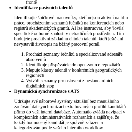
frontě
Identifikace pasivních talentů
Identifikujte špičkové pracovníky, kteří nejsou aktivní na trhu
práce, procházením seznamů řečníků na konferencích nebo
registrů akademických grantů. AI lze instruovat, aby 'lovila'
specifické odborné znalosti v netradičních prostředích. Tím
budujete proaktivní základnu elitních talentů, kteří ještě ani
nevystavili životopis na běžný pracovní portál.
Prochází seznamy řečníků a specializované adresáře
absolventů
Identifikuje přispěvatele do open-source repozitářů
Mapuje klastry talentů v konkrétních geografických
regionech
Vytváří seznamy pro oslovení z nestandardních
digitálních stop
Dynamická synchronizace s ATS
Udržujte své náborové systémy aktuální bez manuálního
zadávání dat synchronizací extrahovaných profilů kandidátů
přímo do vaší interní databáze. Automatio zvládá navigaci v
komplexních administrativních rozhraních a zajišťuje, že
každý hodnocený kandidát je správně zařazen a
kategorizován podle vašeho interního workflow.