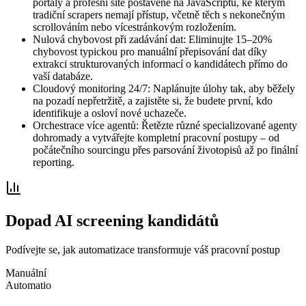
portály a profesní sítě postavené na JavaScriptu, ke kterým
tradiční scrapers nemají přístup, včetně těch s nekonečným
scrollováním nebo vícestránkovým rozložením.
Nulová chybovost při zadávání dat: Eliminujte 15–20%
chybovost typickou pro manuální přepisování dat díky
extrakci strukturovaných informací o kandidátech přímo do
vaší databáze.
Cloudový monitoring 24/7: Naplánujte úlohy tak, aby běžely
na pozadí nepřetržitě, a zajistěte si, že budete první, kdo
identifikuje a osloví nové uchazeče.
Orchestrace více agentů: Řetězte různé specializované agenty
dohromady a vytvářejte kompletní pracovní postupy – od
počátečního sourcingu přes parsování životopisů až po finální
reporting.
Dopad AI screening kandidátů
Podívejte se, jak automatizace transformuje váš pracovní postup
Manuální
Automatio