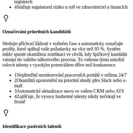
registrech
4
Snižuje regulatorní riziko u rolí ve zdravotnictví a financích
Označování prioritních kandidátů
Sledujte příchozí žádosti v reálném čase a automaticky označujte
profily, které splňují vaše požadavky na více než 95 %. Systém
může spustit okamžitou notifikaci ve chvíli, kdy špičkový kandidát
vstoupí do vašeho náborového procesu. To vašemu týmu umožní
oslovit talenty s vysokým potenciálem dříve než konkurence.
1
Nepřetržité monitorování pracovních portálů v režimu 24/7
2
Okamžitá upozornění na prioritní shody přes Slack nebo e-
mail
3
Automatické aktualizace stavu ve vašem CRM nebo ATS
4
Zajišťuje, že vysoce hodnotné talenty nikdy nečekají ve
frontě
Identifikace pasivních talentů