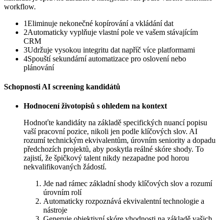
workflow.
1
Eliminuje nekonečné kopírování a vkládání dat
2
Automaticky vyplňuje vlastní pole ve vašem stávajícím
CRM
3
Udržuje vysokou integritu dat napříč více platformami
4
Spouští sekundární automatizace pro oslovení nebo
plánování
Schopnosti AI screening kandidátů
Hodnocení životopisů s ohledem na kontext
Hodnoťte kandidáty na základě specifických nuancí popisu
vaší pracovní pozice, nikoli jen podle klíčových slov. AI
rozumí technickým ekvivalentům, úrovním seniority a dopadu
předchozích projektů, aby poskytla reálné skóre shody. To
zajistí, že špičkový talent nikdy nezapadne pod horou
nekvalifikovaných žádostí.
Jde nad rámec základní shody klíčových slov a rozumí
úrovním rolí
Automaticky rozpoznává ekvivalentní technologie a
nástroje
Generuje objektivní skóre vhodnosti na základě vašich