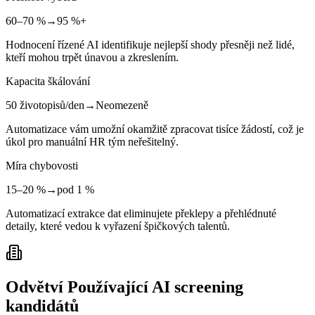
60–70 %
→
95 %+
Hodnocení řízené AI identifikuje nejlepší shody přesněji než lidé,
kteří mohou trpět únavou a zkreslením.
Kapacita škálování
50 životopisů/den
→
Neomezeně
Automatizace vám umožní okamžitě zpracovat tisíce žádostí, což je
úkol pro manuální HR tým neřešitelný.
Míra chybovosti
15–20 %
→
pod 1 %
Automatizací extrakce dat eliminujete překlepy a přehlédnuté
detaily, které vedou k vyřazení špičkových talentů.
Odvětví Používající AI screening
kandidátů