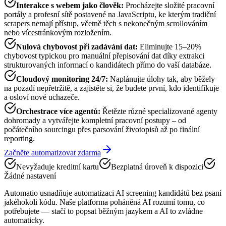
Interakce s webem jako člověk
:
Procházejte složité pracovní
portály a profesní sítě postavené na JavaScriptu, ke kterým tradiční
scrapers nemají přístup, včetně těch s nekonečným scrollováním
nebo vícestránkovým rozložením.
Nulová chybovost při zadávání dat
:
Eliminujte 15–20%
chybovost typickou pro manuální přepisování dat díky extrakci
strukturovaných informací o kandidátech přímo do vaší databáze.
Cloudový monitoring 24/7
:
Naplánujte úlohy tak, aby běžely
na pozadí nepřetržitě, a zajistěte si, že budete první, kdo identifikuje
a osloví nové uchazeče.
Orchestrace více agentů
:
Řetězte různé specializované agenty
dohromady a vytvářejte kompletní pracovní postupy – od
počátečního sourcingu přes parsování životopisů až po finální
reporting.
Začněte automatizovat zdarma
Nevyžaduje kreditní kartu
Bezplatná úroveň k dispozici
Žádné nastavení
Automatio usnadňuje automatizaci AI screening kandidátů bez psaní
jakéhokoli kódu. Naše platforma poháněná AI rozumí tomu, co
potřebujete — stačí to popsat běžným jazykem a AI to zvládne
automaticky.