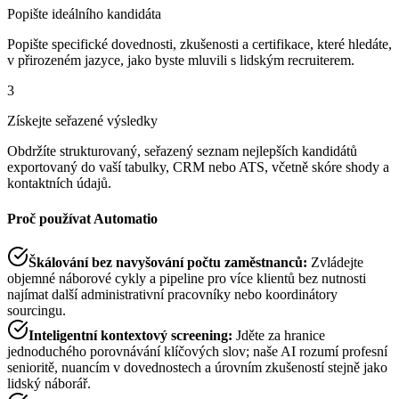
Popište ideálního kandidáta
Popište specifické dovednosti, zkušenosti a certifikace, které hledáte,
v přirozeném jazyce, jako byste mluvili s lidským recruiterem.
3
Získejte seřazené výsledky
Obdržíte strukturovaný, seřazený seznam nejlepších kandidátů
exportovaný do vaší tabulky, CRM nebo ATS, včetně skóre shody a
kontaktních údajů.
Proč používat Automatio
Škálování bez navyšování počtu zaměstnanců
:
Zvládejte
objemné náborové cykly a pipeline pro více klientů bez nutnosti
najímat další administrativní pracovníky nebo koordinátory
sourcingu.
Inteligentní kontextový screening
:
Jděte za hranice
jednoduchého porovnávání klíčových slov; naše AI rozumí profesní
senioritě, nuancím v dovednostech a úrovním zkušeností stejně jako
lidský náborář.