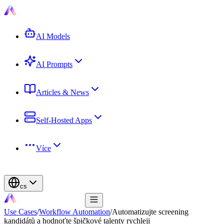
AI Models
AI Prompts
Articles & News
Self-Hosted Apps
Více
cs
Use Cases
/
Workflow Automation
/
Automatizujte screening
kandidátů a hodnoťte špičkové talenty rychleji