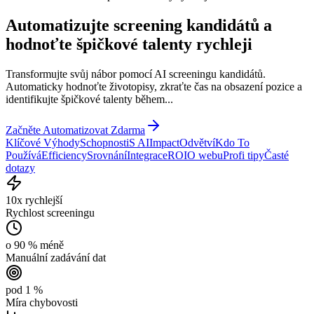
Automatizujte screening kandidátů a
hodnoťte špičkové talenty
rychleji
Transformujte svůj nábor pomocí AI screeningu kandidátů.
Automaticky hodnoťte životopisy, zkraťte čas na obsazení pozice a
identifikujte špičkové talenty během...
Začněte Automatizovat Zdarma
Klíčové Výhody
Schopnosti
S AI
Impact
Odvětví
Kdo To
Používá
Efficiency
Srovnání
Integrace
ROI
O webu
Profi tipy
Časté
dotazy
10x rychlejší
Rychlost screeningu
o 90 % méně
Manuální zadávání dat
pod 1 %
Míra chybovosti