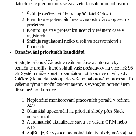
datech ještě předtím, než se zavážete k osobnímu pohovoru.
Škáluje ověřovací úlohy napříč tisíci žádostí
Identifikuje potenciální nesrovnalosti v životopisech k
prošetření
Kontroluje stav profesních licencí v reálném čase v
registrech
Snižuje regulatorní riziko u rolí ve zdravotnictví a
financích
Označování prioritních kandidátů
Sledujte příchozí žádosti v reálném čase a automaticky
označujte profily, které splňují vaše požadavky na více než 95
%. Systém může spustit okamžitou notifikaci ve chvíli, kdy
špičkový kandidát vstoupí do vašeho náborového procesu. To
vašemu týmu umožní oslovit talenty s vysokým potenciálem
dříve než konkurence.
Nepřetržité monitorování pracovních portálů v režimu
24/7
Okamžitá upozornění na prioritní shody přes Slack
nebo e-mail
Automatické aktualizace stavu ve vašem CRM nebo
ATS
Zajišťuje, že vysoce hodnotné talenty nikdy nečekají ve