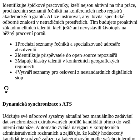
Identifikujte špičkové pracovníky, kteří nejsou aktivní na trhu práce,
procházením seznamů řečníků na konferencích nebo registrů
akademických grantů. AI lze instruovat, aby 'lovila' specifické
odborné znalosti v netradičních prostředích. Tím budujete proaktivní
základnu elitních talentů, kteří ještě ani nevystavili životopis na
běžný pracovní portál.
1
Prochází seznamy řečníků a specializované adresáře
absolventů
2
Identifikuje přispěvatele do open-source repozitářů
3
Mapuje klastry talentů v konkrétních geografických
regionech
4
Vytváří seznamy pro oslovení z nestandardních digitálních
stop
Dynamická synchronizace s ATS
Udržujte své náborové systémy aktuální bez manuálního zadávání
dat synchronizací extrahovaných profilů kandidátů přímo do vaší
interní databáze. Automatio zvládá navigaci v komplexních
administrativních rozhraních a zajišťuje, že každý hodnocený
kandidát je správně zařazen a kategorizován podle vašeho interního