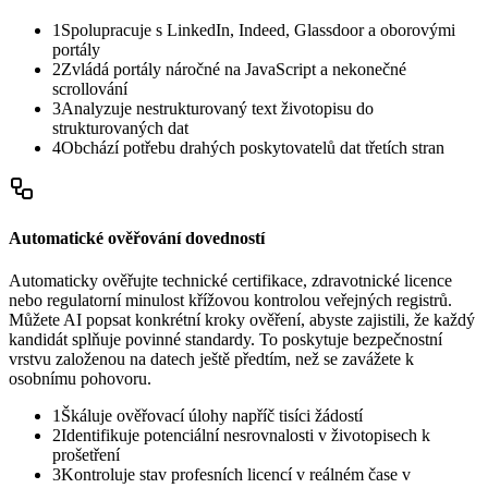
1
Spolupracuje s LinkedIn, Indeed, Glassdoor a oborovými
portály
2
Zvládá portály náročné na JavaScript a nekonečné
scrollování
3
Analyzuje nestrukturovaný text životopisu do
strukturovaných dat
4
Obchází potřebu drahých poskytovatelů dat třetích stran
Automatické ověřování dovedností
Automaticky ověřujte technické certifikace, zdravotnické licence
nebo regulatorní minulost křížovou kontrolou veřejných registrů.
Můžete AI popsat konkrétní kroky ověření, abyste zajistili, že každý
kandidát splňuje povinné standardy. To poskytuje bezpečnostní
vrstvu založenou na datech ještě předtím, než se zavážete k
osobnímu pohovoru.
1
Škáluje ověřovací úlohy napříč tisíci žádostí
2
Identifikuje potenciální nesrovnalosti v životopisech k
prošetření
3
Kontroluje stav profesních licencí v reálném čase v