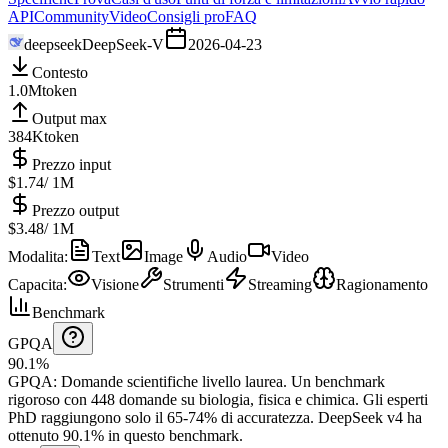
API
Community
Video
Consigli pro
FAQ
deepseek
DeepSeek-V
2026-04-23
Contesto
1.0M
token
Output max
384K
token
Prezzo input
$1.74
/ 1M
Prezzo output
$3.48
/ 1M
Modalita
:
Text
Image
Audio
Video
Capacita
:
Visione
Strumenti
Streaming
Ragionamento
Benchmark
GPQA
90.1%
GPQA
:
Domande scientifiche livello laurea
.
Un benchmark
rigoroso con 448 domande su biologia, fisica e chimica. Gli esperti
PhD raggiungono solo il 65-74% di accuratezza.
DeepSeek v4 ha
ottenuto 90.1% in questo benchmark.