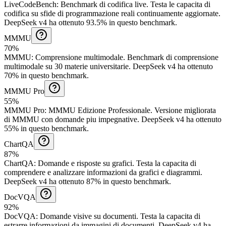
LiveCodeBench
:
Benchmark di codifica live
.
Testa le capacita di
codifica su sfide di programmazione reali continuamente aggiornate.
DeepSeek v4 ha ottenuto 93.5% in questo benchmark.
MMMU
70%
MMMU
:
Comprensione multimodale
.
Benchmark di comprensione
multimodale su 30 materie universitarie.
DeepSeek v4 ha ottenuto
70% in questo benchmark.
MMMU Pro
55%
MMMU Pro
:
MMMU Edizione Professionale
.
Versione migliorata
di MMMU con domande piu impegnative.
DeepSeek v4 ha ottenuto
55% in questo benchmark.
ChartQA
87%
ChartQA
:
Domande e risposte su grafici
.
Testa la capacita di
comprendere e analizzare informazioni da grafici e diagrammi.
DeepSeek v4 ha ottenuto 87% in questo benchmark.
DocVQA
92%
DocVQA
:
Domande visive su documenti
.
Testa la capacita di
estrarre informazioni da immagini di documenti.
DeepSeek v4 ha