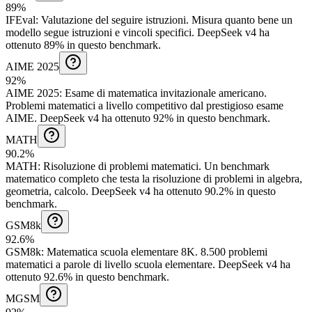
89%
IFEval
:
Valutazione del seguire istruzioni
.
Misura quanto bene un
modello segue istruzioni e vincoli specifici.
DeepSeek v4 ha
ottenuto 89% in questo benchmark.
AIME 2025
92%
AIME 2025
:
Esame di matematica invitazionale americano
.
Problemi matematici a livello competitivo dal prestigioso esame
AIME.
DeepSeek v4 ha ottenuto 92% in questo benchmark.
MATH
90.2%
MATH
:
Risoluzione di problemi matematici
.
Un benchmark
matematico completo che testa la risoluzione di problemi in algebra,
geometria, calcolo.
DeepSeek v4 ha ottenuto 90.2% in questo
benchmark.
GSM8k
92.6%
GSM8k
:
Matematica scuola elementare 8K
.
8.500 problemi
matematici a parole di livello scuola elementare.
DeepSeek v4 ha
ottenuto 92.6% in questo benchmark.
MGSM