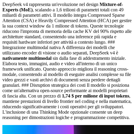
DeepSeek v4 rappresenta un'evoluzione nel design
Mixture-of-
Experts (MoE)
, scalando a 1,6 trilioni di parametri totali con 49
miliardi di parametri attivi. Il modello integra Compressed Sparse
Attention (CSA) e Heavily Compressed Attention (HCA) per gestire
la sua context window da 1 milione di tokens. Queste tecnologie
riducono l'impronta di memoria della cache KV del 90% rispetto alle
architetture standard, consentendo una inference più rapida e
requisiti hardware inferiori per attività a contesto lungo. ###
Integrazione multimodal nativa A differenza dei modelli che
utilizzano encoder di visione o audio separati, DeepSeek v4 è
nativamente multimodal
sin dalla fase di addestramento iniziale.
Elabora testo, immagini, audio e video all'interno di un unico
framework unificato. Questo approccio migliora il reasoning cross-
modale, consentendo al modello di eseguire analisi complesse su file
video grezzi e vasti archivi di documenti senza perdere dettagli
granulari. ### Disruption strategica dei costi Il modello si posiziona
come un'alternativa open-source performante ai modelli proprietari
di fascia alta. Con un prezzo di
1,74 $ per milione di input tokens
,
mantiene prestazioni di livello frontier nel coding e nella matematica,
riducendo significativamente i costi operativi per gli sviluppatori.
L'inclusione di una Thinking Mode opzionale consente un deep
reasoning per dimostrazioni logiche e programmazione competitiva.