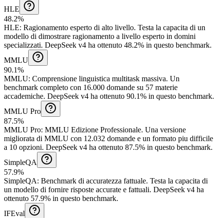
HLE
48.2%
HLE
:
Ragionamento esperto di alto livello
.
Testa la capacita di un
modello di dimostrare ragionamento a livello esperto in domini
specializzati.
DeepSeek v4 ha ottenuto 48.2% in questo benchmark.
MMLU
90.1%
MMLU
:
Comprensione linguistica multitask massiva
.
Un
benchmark completo con 16.000 domande su 57 materie
accademiche.
DeepSeek v4 ha ottenuto 90.1% in questo benchmark.
MMLU Pro
87.5%
MMLU Pro
:
MMLU Edizione Professionale
.
Una versione
migliorata di MMLU con 12.032 domande e un formato piu difficile
a 10 opzioni.
DeepSeek v4 ha ottenuto 87.5% in questo benchmark.
SimpleQA
57.9%
SimpleQA
:
Benchmark di accuratezza fattuale
.
Testa la capacita di
un modello di fornire risposte accurate e fattuali.
DeepSeek v4 ha
ottenuto 57.9% in questo benchmark.
IFEval