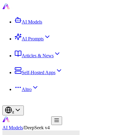
AI Models
AI Prompts
Articles & News
Self-Hosted Apps
Altro
it
AI Models
/
DeepSeek v4