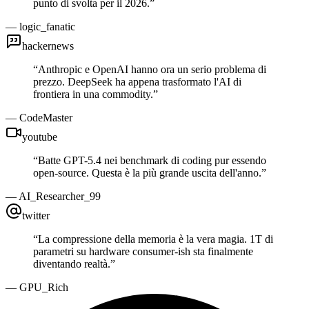
punto di svolta per il 2026.
”
—
logic_fanatic
hackernews
“
Anthropic e OpenAI hanno ora un serio problema di
prezzo. DeepSeek ha appena trasformato l'AI di
frontiera in una commodity.
”
—
CodeMaster
youtube
“
Batte GPT-5.4 nei benchmark di coding pur essendo
open-source. Questa è la più grande uscita dell'anno.
”
—
AI_Researcher_99
twitter
“
La compressione della memoria è la vera magia. 1T di
parametri su hardware consumer-ish sta finalmente
diventando realtà.
”
—
GPU_Rich