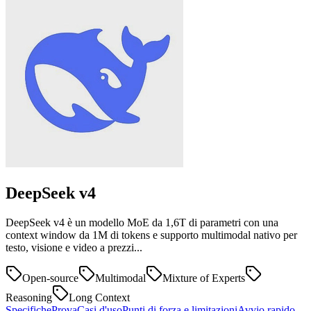
DeepSeek
v4
DeepSeek v4 è un modello MoE da 1,6T di parametri con una
context window da 1M di tokens e supporto multimodal nativo per
testo, visione e video a prezzi...
Open-source
Multimodal
Mixture of Experts
Reasoning
Long Context
Specifiche
Prova
Casi d'uso
Punti di forza e limitazioni
Avvio rapido