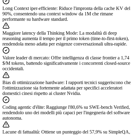
Long Context iper-efficiente
:
Riduce l'impronta della cache KV del
90%, consentendo una context window da 1M che rimane
performante su hardware standard.
Maggiore latency della Thinking Mode
:
La modalità di deep
reasoning aumenta il tempo per il primo token (time-to-first-token),
rendendola meno adatta per esigenze conversazionali ultra-rapide.
Valore leader di mercato
:
Offre intelligenza di classe frontier a 1,74
$/M tokens, battendo significativamente i concorrenti closed-source
occidentali.
Bias di ottimizzazione hardware
:
I rapporti tecnici suggeriscono che
l'ottimizzazione sia fortemente adattata per specifici acceleratori
domestici cinesi rispetto ai cluster Nvidia.
Coding agentic d'élite
:
Raggiunge l'80,6% su SWE-bench Verified,
rendendolo uno dei modelli più capaci per l'ingegneria del software
autonoma.
Lacune di fattualità
:
Ottiene un punteggio del 57,9% su SimpleQA,