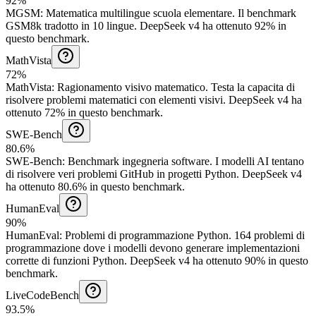
92%
MGSM
:
Matematica multilingue scuola elementare
.
Il benchmark
GSM8k tradotto in 10 lingue.
DeepSeek v4 ha ottenuto 92% in
questo benchmark.
MathVista
72%
MathVista
:
Ragionamento visivo matematico
.
Testa la capacita di
risolvere problemi matematici con elementi visivi.
DeepSeek v4 ha
ottenuto 72% in questo benchmark.
SWE-Bench
80.6%
SWE-Bench
:
Benchmark ingegneria software
.
I modelli AI tentano
di risolvere veri problemi GitHub in progetti Python.
DeepSeek v4
ha ottenuto 80.6% in questo benchmark.
HumanEval
90%
HumanEval
:
Problemi di programmazione Python
.
164 problemi di
programmazione dove i modelli devono generare implementazioni
corrette di funzioni Python.
DeepSeek v4 ha ottenuto 90% in questo
benchmark.
LiveCodeBench
93.5%