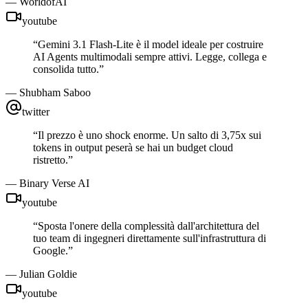
—
WorldofAI
youtube
“
Gemini 3.1 Flash-Lite è il model ideale per costruire
AI Agents multimodali sempre attivi. Legge, collega e
consolida tutto.
”
—
Shubham Saboo
twitter
“
Il prezzo è uno shock enorme. Un salto di 3,75x sui
tokens in output peserà se hai un budget cloud
ristretto.
”
—
Binary Verse AI
youtube
“
Sposta l'onere della complessità dall'architettura del
tuo team di ingegneri direttamente sull'infrastruttura di
Google.
”
—
Julian Goldie
youtube