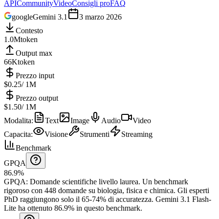
API
Community
Video
Consigli pro
FAQ
google
Gemini 3.1
3 marzo 2026
Contesto
1.0M
token
Output max
66K
token
Prezzo input
$0.25
/ 1M
Prezzo output
$1.50
/ 1M
Modalita
:
Text
Image
Audio
Video
Capacita
:
Visione
Strumenti
Streaming
Benchmark
GPQA
86.9%
GPQA
:
Domande scientifiche livello laurea
.
Un benchmark
rigoroso con 448 domande su biologia, fisica e chimica. Gli esperti
PhD raggiungono solo il 65-74% di accuratezza.
Gemini 3.1 Flash-
Lite ha ottenuto 86.9% in questo benchmark.