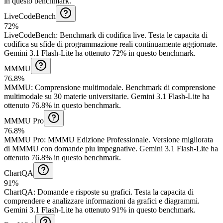
in questo benchmark.
LiveCodeBench
72%
LiveCodeBench
:
Benchmark di codifica live
.
Testa le capacita di
codifica su sfide di programmazione reali continuamente aggiornate.
Gemini 3.1 Flash-Lite ha ottenuto 72% in questo benchmark.
MMMU
76.8%
MMMU
:
Comprensione multimodale
.
Benchmark di comprensione
multimodale su 30 materie universitarie.
Gemini 3.1 Flash-Lite ha
ottenuto 76.8% in questo benchmark.
MMMU Pro
76.8%
MMMU Pro
:
MMMU Edizione Professionale
.
Versione migliorata
di MMMU con domande piu impegnative.
Gemini 3.1 Flash-Lite ha
ottenuto 76.8% in questo benchmark.
ChartQA
91%
ChartQA
:
Domande e risposte su grafici
.
Testa la capacita di
comprendere e analizzare informazioni da grafici e diagrammi.
Gemini 3.1 Flash-Lite ha ottenuto 91% in questo benchmark.