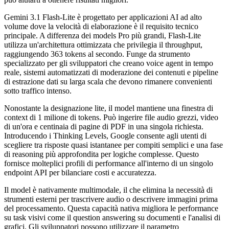
Gemini 3.1 Flash-Lite è progettato per applicazioni AI ad alto
volume dove la velocità di elaborazione è il requisito tecnico
principale. A differenza dei models Pro più grandi, Flash-Lite
utilizza un'architettura ottimizzata che privilegia il throughput,
raggiungendo 363 tokens al secondo. Funge da strumento
specializzato per gli sviluppatori che creano voice agent in tempo
reale, sistemi automatizzati di moderazione dei contenuti e pipeline
di estrazione dati su larga scala che devono rimanere convenienti
sotto traffico intenso.
Nonostante la designazione lite, il model mantiene una finestra di
context di 1 milione di tokens. Può ingerire file audio grezzi, video
di un'ora e centinaia di pagine di PDF in una singola richiesta.
Introducendo i Thinking Levels, Google consente agli utenti di
scegliere tra risposte quasi istantanee per compiti semplici e una fase
di reasoning più approfondita per logiche complesse. Questo
fornisce molteplici profili di performance all'interno di un singolo
endpoint API per bilanciare costi e accuratezza.
Il model è nativamente multimodale, il che elimina la necessità di
strumenti esterni per trascrivere audio o descrivere immagini prima
del processamento. Questa capacità nativa migliora le performance
su task visivi come il question answering su documenti e l'analisi di
grafici. Gli sviluppatori possono utilizzare il parametro