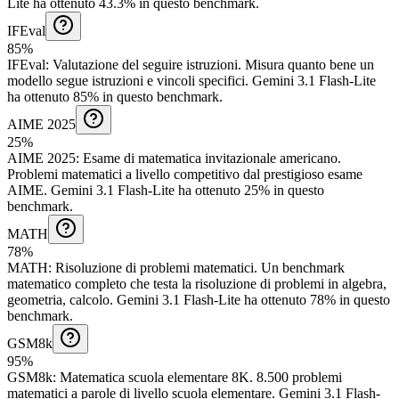
Lite ha ottenuto 43.3% in questo benchmark.
IFEval
85%
IFEval
:
Valutazione del seguire istruzioni
.
Misura quanto bene un
modello segue istruzioni e vincoli specifici.
Gemini 3.1 Flash-Lite
ha ottenuto 85% in questo benchmark.
AIME 2025
25%
AIME 2025
:
Esame di matematica invitazionale americano
.
Problemi matematici a livello competitivo dal prestigioso esame
AIME.
Gemini 3.1 Flash-Lite ha ottenuto 25% in questo
benchmark.
MATH
78%
MATH
:
Risoluzione di problemi matematici
.
Un benchmark
matematico completo che testa la risoluzione di problemi in algebra,
geometria, calcolo.
Gemini 3.1 Flash-Lite ha ottenuto 78% in questo
benchmark.
GSM8k
95%
GSM8k
:
Matematica scuola elementare 8K
.
8.500 problemi
matematici a parole di livello scuola elementare.
Gemini 3.1 Flash-