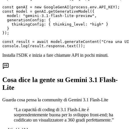
const genAI = new GoogleGenAI(process.env.API_KEY);

const model = genAI.getGenerativeModel({

  model: "gemini-3.1-flash-lite-preview",

  generationConfig: {

    thinkingConfig: { thinking_level: "high" }

  }

});

const result = await model.generateContent("Crea una UI
console.log(result.response.text());
Installa l'SDK e inizia a fare chiamate API in pochi minuti.
Cosa dice la gente su Gemini 3.1 Flash-
Lite
Guarda cosa pensa la community di Gemini 3.1 Flash-Lite
“
La capacità di coding di 3.1 Flash-Lite è
sorprendentemente buona per lo sviluppo front-end; ha
codificato un visualizzatore a 360 gradi perfettamente.
”