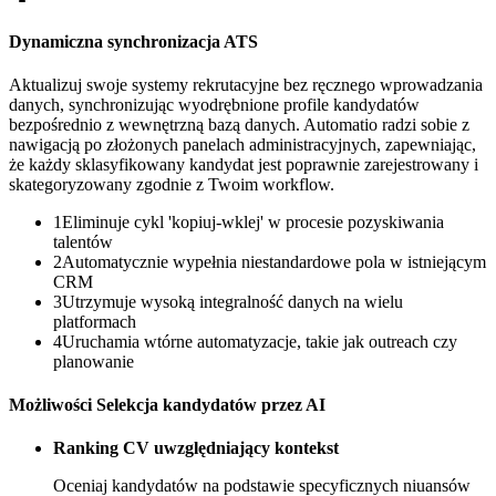
Dynamiczna synchronizacja ATS
Aktualizuj swoje systemy rekrutacyjne bez ręcznego wprowadzania
danych, synchronizując wyodrębnione profile kandydatów
bezpośrednio z wewnętrzną bazą danych. Automatio radzi sobie z
nawigacją po złożonych panelach administracyjnych, zapewniając,
że każdy sklasyfikowany kandydat jest poprawnie zarejestrowany i
skategoryzowany zgodnie z Twoim workflow.
1
Eliminuje cykl 'kopiuj-wklej' w procesie pozyskiwania
talentów
2
Automatycznie wypełnia niestandardowe pola w istniejącym
CRM
3
Utrzymuje wysoką integralność danych na wielu
platformach
4
Uruchamia wtórne automatyzacje, takie jak outreach czy
planowanie
Możliwości Selekcja kandydatów przez AI
Ranking CV uwzględniający kontekst
Oceniaj kandydatów na podstawie specyficznych niuansów