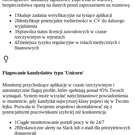
bezpieczeństwa opartą na danych przed zaproszeniem na rozmowę.
1
Skaluje zadania weryfikacyjne na tysiące aplikacji
2
Identyfikuje potencjalne rozbieżności w CV do dalszego
wyjaśnienia
3
Sprawdza status licencji zawodowych w czasie
rzeczywistym w rejestrach
4
Zmniejsza ryzyko regulacyjne w rolach medycznych i
finansowych
Flagowanie kandydatów typu 'Unicorn'
Monitoruj przychodzące aplikacje w czasie rzeczywistym i
automatycznie flaguj profile, które spełniają ponad 95% Twoich
wymagań. System może wysyłać natychmiastowe powiadomienia
w momencie, gdy kandydat najwyższej klasy pojawi się w Twoim
lejku. Pozwala to Twojemu zespołowi skontaktować się z
potencjalnymi pracownikami szybciej niż konkurencja.
1
Ciągłe monitorowanie portali pracy w tle 24/7
2
Błyskawiczne alerty na Slack lub e-mail dla priorytetowych
dopasowań