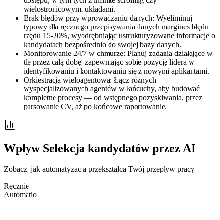
dostępu, w tym tych z infinite scrolling czy
wielostronicowymi układami.
Brak błędów przy wprowadzaniu danych: Wyeliminuj
typowy dla ręcznego przepisywania danych margines błędu
rzędu 15-20%, wyodrębniając ustrukturyzowane informacje o
kandydatach bezpośrednio do swojej bazy danych.
Monitorowanie 24/7 w chmurze: Planuj zadania działające w
tle przez całą dobę, zapewniając sobie pozycję lidera w
identyfikowaniu i kontaktowaniu się z nowymi aplikantami.
Orkiestracja wieloagentowa: Łącz różnych
wyspecjalizowanych agentów w łańcuchy, aby budować
kompletne procesy — od wstępnego pozyskiwania, przez
parsowanie CV, aż po końcowe raportowanie.
Wpływ Selekcja kandydatów przez AI
Zobacz, jak automatyzacja przekształca Twój przepływ pracy
Ręcznie
Automatio