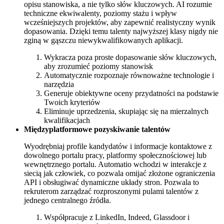
opisu stanowiska, a nie tylko słów kluczowych. AI rozumie
techniczne ekwiwalenty, poziomy stażu i wpływ
wcześniejszych projektów, aby zapewnić realistyczny wynik
dopasowania. Dzięki temu talenty najwyższej klasy nigdy nie
zginą w gąszczu niewykwalifikowanych aplikacji.
Wykracza poza proste dopasowanie słów kluczowych,
aby zrozumieć poziomy stanowisk
Automatycznie rozpoznaje równoważne technologie i
narzędzia
Generuje obiektywne oceny przydatności na podstawie
Twoich kryteriów
Eliminuje uprzedzenia, skupiając się na mierzalnych
kwalifikacjach
Międzyplatformowe pozyskiwanie talentów
Wyodrębniaj profile kandydatów i informacje kontaktowe z
dowolnego portalu pracy, platformy społecznościowej lub
wewnętrznego portalu. Automatio wchodzi w interakcje z
siecią jak człowiek, co pozwala omijać złożone ograniczenia
API i obsługiwać dynamiczne układy stron. Pozwala to
rekruterom zarządzać rozproszonymi pulami talentów z
jednego centralnego źródła.
Współpracuje z LinkedIn, Indeed, Glassdoor i