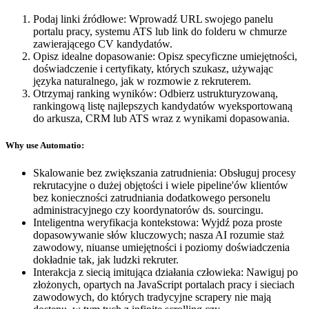
Podaj linki źródłowe
:
Wprowadź URL swojego panelu
portalu pracy, systemu ATS lub link do folderu w chmurze
zawierającego CV kandydatów.
Opisz idealne dopasowanie
:
Opisz specyficzne umiejętności,
doświadczenie i certyfikaty, których szukasz, używając
języka naturalnego, jak w rozmowie z rekruterem.
Otrzymaj ranking wyników
:
Odbierz ustrukturyzowaną,
rankingową listę najlepszych kandydatów wyeksportowaną
do arkusza, CRM lub ATS wraz z wynikami dopasowania.
Why use Automatio:
Skalowanie bez zwiększania zatrudnienia: Obsługuj procesy
rekrutacyjne o dużej objętości i wiele pipeline'ów klientów
bez konieczności zatrudniania dodatkowego personelu
administracyjnego czy koordynatorów ds. sourcingu.
Inteligentna weryfikacja kontekstowa: Wyjdź poza proste
dopasowywanie słów kluczowych; nasza AI rozumie staż
zawodowy, niuanse umiejętności i poziomy doświadczenia
dokładnie tak, jak ludzki rekruter.
Interakcja z siecią imitująca działania człowieka: Nawiguj po
złożonych, opartych na JavaScript portalach pracy i sieciach
zawodowych, do których tradycyjne scrapery nie mają