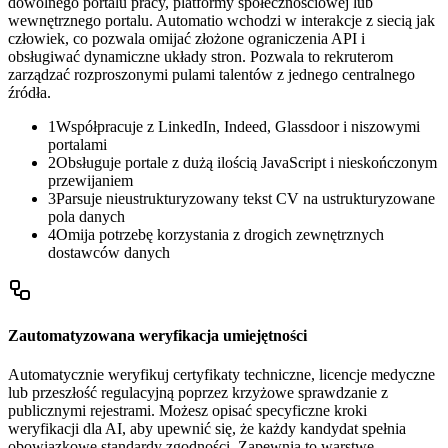
dowolnego portalu pracy, platformy społecznościowej lub
wewnętrznego portalu. Automatio wchodzi w interakcje z siecią jak
człowiek, co pozwala omijać złożone ograniczenia API i
obsługiwać dynamiczne układy stron. Pozwala to rekruterom
zarządzać rozproszonymi pulami talentów z jednego centralnego
źródła.
1
Współpracuje z LinkedIn, Indeed, Glassdoor i niszowymi
portalami
2
Obsługuje portale z dużą ilością JavaScript i nieskończonym
przewijaniem
3
Parsuje nieustrukturyzowany tekst CV na ustrukturyzowane
pola danych
4
Omija potrzebę korzystania z drogich zewnętrznych
dostawców danych
Zautomatyzowana weryfikacja umiejętności
Automatycznie weryfikuj certyfikaty techniczne, licencje medyczne
lub przeszłość regulacyjną poprzez krzyżowe sprawdzanie z
publicznymi rejestrami. Możesz opisać specyficzne kroki
weryfikacji dla AI, aby upewnić się, że każdy kandydat spełnia
obowiązkowe standardy zgodności. Zapewnia to warstwę