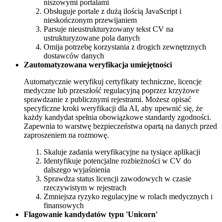
niszowymi portalami
Obsługuje portale z dużą ilością JavaScript i
nieskończonym przewijaniem
Parsuje nieustrukturyzowany tekst CV na
ustrukturyzowane pola danych
Omija potrzebę korzystania z drogich zewnętrznych
dostawców danych
Zautomatyzowana weryfikacja umiejętności
Automatycznie weryfikuj certyfikaty techniczne, licencje
medyczne lub przeszłość regulacyjną poprzez krzyżowe
sprawdzanie z publicznymi rejestrami. Możesz opisać
specyficzne kroki weryfikacji dla AI, aby upewnić się, że
każdy kandydat spełnia obowiązkowe standardy zgodności.
Zapewnia to warstwę bezpieczeństwa opartą na danych przed
zaproszeniem na rozmowę.
Skaluje zadania weryfikacyjne na tysiące aplikacji
Identyfikuje potencjalne rozbieżności w CV do
dalszego wyjaśnienia
Sprawdza status licencji zawodowych w czasie
rzeczywistym w rejestrach
Zmniejsza ryzyko regulacyjne w rolach medycznych i
finansowych
Flagowanie kandydatów typu 'Unicorn'