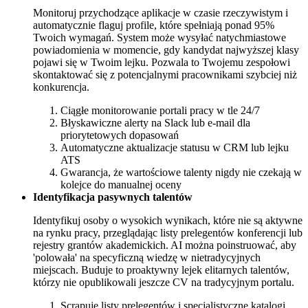
Monitoruj przychodzące aplikacje w czasie rzeczywistym i
automatycznie flaguj profile, które spełniają ponad 95%
Twoich wymagań. System może wysyłać natychmiastowe
powiadomienia w momencie, gdy kandydat najwyższej klasy
pojawi się w Twoim lejku. Pozwala to Twojemu zespołowi
skontaktować się z potencjalnymi pracownikami szybciej niż
konkurencja.
Ciągłe monitorowanie portali pracy w tle 24/7
Błyskawiczne alerty na Slack lub e-mail dla
priorytetowych dopasowań
Automatyczne aktualizacje statusu w CRM lub lejku
ATS
Gwarancja, że wartościowe talenty nigdy nie czekają w
kolejce do manualnej oceny
Identyfikacja pasywnych talentów
Identyfikuj osoby o wysokich wynikach, które nie są aktywne
na rynku pracy, przeglądając listy prelegentów konferencji lub
rejestry grantów akademickich. AI można poinstruować, aby
'polowała' na specyficzną wiedzę w nietradycyjnych
miejscach. Buduje to proaktywny lejek elitarnych talentów,
którzy nie opublikowali jeszcze CV na tradycyjnym portalu.
Scrapuje listy prelegentów i specjalistyczne katalogi