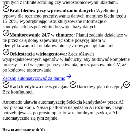
tym tych z infinite scrolling czy wielostronicowymi układami.
Brak błędów przy wprowadzaniu danych
:
Wyeliminuj
typowy dla ręcznego przepisywania danych margines błędu rzędu
15-20%, wyodrębniając ustrukturyzowane informacje o
kandydatach bezpośrednio do swojej bazy danych.
Monitorowanie 24/7 w chmurze
:
Planuj zadania działające w
tle przez całą dobę, zapewniając sobie pozycję lidera w
identyfikowaniu i kontaktowaniu się z nowymi aplikantami.
Orkiestracja wieloagentowa
:
Łącz różnych
wyspecjalizowanych agentów w łańcuchy, aby budować kompletne
procesy — od wstępnego pozyskiwania, przez parsowanie CV, aż
po końcowe raportowanie.
Zacznij automatyzować za darmo
Karta kredytowa nie wymagana
Darmowy plan dostępny
Bez konfiguracji
Automatio ułatwia automatyzację Selekcja kandydatów przez AI
bez pisania kodu. Nasza platforma napędzana AI rozumie, czego
potrzebujesz — po prostu opisz to w naturalnym języku, a AI
automatycznie się tym zajmie.
How to automate with AI: