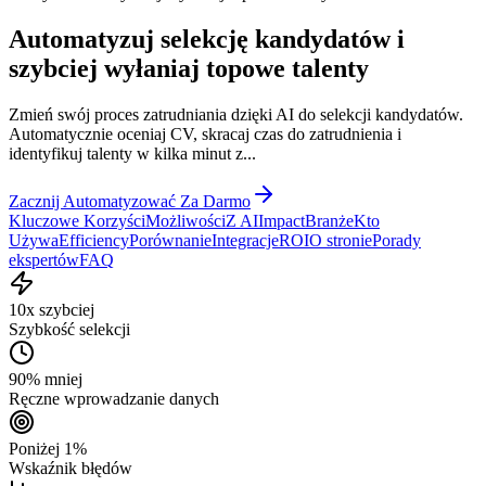
Automatyzuj selekcję kandydatów i
szybciej wyłaniaj topowe
talenty
Zmień swój proces zatrudniania dzięki AI do selekcji kandydatów.
Automatycznie oceniaj CV, skracaj czas do zatrudnienia i
identyfikuj talenty w kilka minut z...
Zacznij Automatyzować Za Darmo
Kluczowe Korzyści
Możliwości
Z AI
Impact
Branże
Kto
Używa
Efficiency
Porównanie
Integracje
ROI
O stronie
Porady
ekspertów
FAQ
10x szybciej
Szybkość selekcji
90% mniej
Ręczne wprowadzanie danych
Poniżej 1%
Wskaźnik błędów