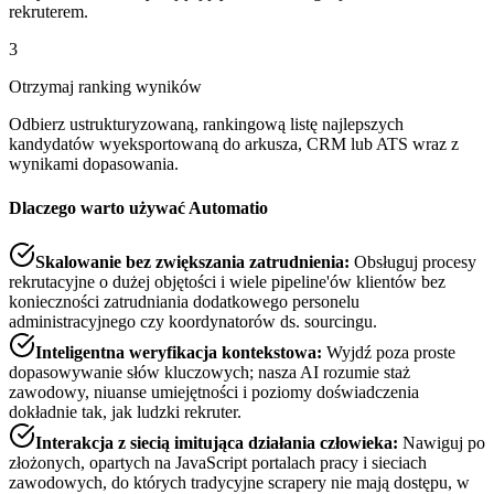
rekruterem.
3
Otrzymaj ranking wyników
Odbierz ustrukturyzowaną, rankingową listę najlepszych
kandydatów wyeksportowaną do arkusza, CRM lub ATS wraz z
wynikami dopasowania.
Dlaczego warto używać Automatio
Skalowanie bez zwiększania zatrudnienia
:
Obsługuj procesy
rekrutacyjne o dużej objętości i wiele pipeline'ów klientów bez
konieczności zatrudniania dodatkowego personelu
administracyjnego czy koordynatorów ds. sourcingu.
Inteligentna weryfikacja kontekstowa
:
Wyjdź poza proste
dopasowywanie słów kluczowych; nasza AI rozumie staż
zawodowy, niuanse umiejętności i poziomy doświadczenia
dokładnie tak, jak ludzki rekruter.
Interakcja z siecią imitująca działania człowieka
:
Nawiguj po
złożonych, opartych na JavaScript portalach pracy i sieciach
zawodowych, do których tradycyjne scrapery nie mają dostępu, w