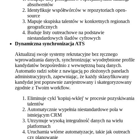
absolwentów
Identyfikuje współtwórców w repozytoriach open-
source
Mapuje skupiska talentów w konkretnych regionach
geograficznych
Buduje listy outreachowe na podstawie
niestandardowych śladów cyfrowych
Dynamiczna synchronizacja ATS
Aktualizuj swoje systemy rekrutacyjne bez ręcznego
wprowadzania danych, synchronizując wyodrębnione profile
kandydatów bezpośrednio z wewnętrzną bazą danych.
Automatio radzi sobie z nawigacją po złożonych panelach
administracyjnych, zapewniając, że każdy sklasyfikowany
kandydat jest poprawnie zarejestrowany i skategoryzowany
zgodnie z Twoim workflow.
Eliminuje cykl 'kopiuj-wklej' w procesie pozyskiwania
talentów
Automatycznie wypełnia niestandardowe pola w
istniejącym CRM
Utrzymuje wysoką integralność danych na wielu
platformach
Uruchamia wtórne automatyzacje, takie jak outreach
czy planowanie