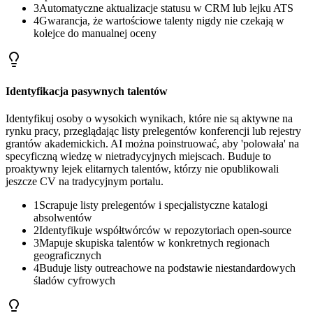
3
Automatyczne aktualizacje statusu w CRM lub lejku ATS
4
Gwarancja, że wartościowe talenty nigdy nie czekają w
kolejce do manualnej oceny
Identyfikacja pasywnych talentów
Identyfikuj osoby o wysokich wynikach, które nie są aktywne na
rynku pracy, przeglądając listy prelegentów konferencji lub rejestry
grantów akademickich. AI można poinstruować, aby 'polowała' na
specyficzną wiedzę w nietradycyjnych miejscach. Buduje to
proaktywny lejek elitarnych talentów, którzy nie opublikowali
jeszcze CV na tradycyjnym portalu.
1
Scrapuje listy prelegentów i specjalistyczne katalogi
absolwentów
2
Identyfikuje współtwórców w repozytoriach open-source
3
Mapuje skupiska talentów w konkretnych regionach
geograficznych
4
Buduje listy outreachowe na podstawie niestandardowych
śladów cyfrowych