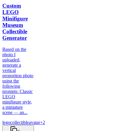
Custom
LEGO
Minifigure
Museum
Collectible
Generator
Based on the
photo I
uploaded,
generate a
vertical
proportion photo
using the
following
prompts: Classic
LEGO
minifigure style,
a miniature
scene — an...
lego
collectible
avatar
+
2