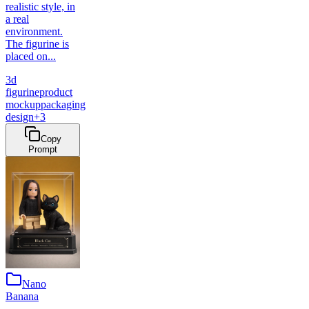
realistic style, in
a real
environment.
The figurine is
placed on...
3d
figurine
product
mockup
packaging
design
+
3
Copy
Prompt
Nano
Banana