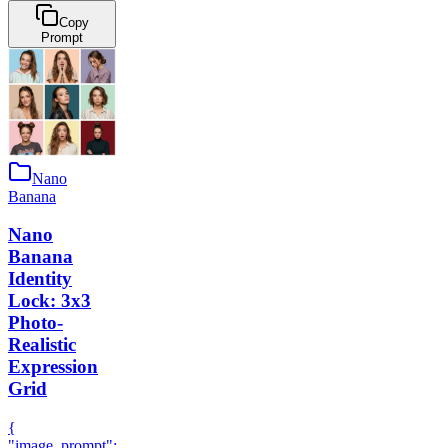
Copy
Prompt
Nano
Banana
Nano
Banana
Identity
Lock: 3x3
Photo-
Realistic
Expression
Grid
{
"image_prompt":