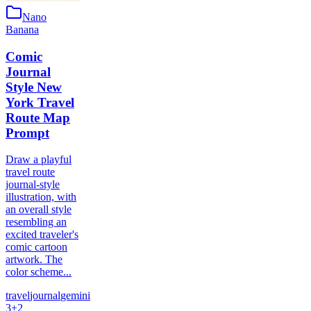
Nano
Banana
Comic
Journal
Style New
York Travel
Route Map
Prompt
Draw a playful
travel route
journal-style
illustration, with
an overall style
resembling an
excited traveler's
comic cartoon
artwork. The
color scheme...
travel
journal
gemini
3
+
2