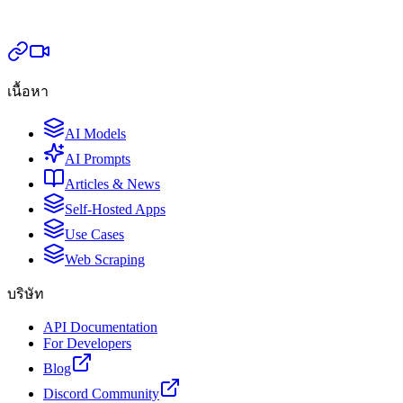
เนื้อหา
AI Models
AI Prompts
Articles & News
Self-Hosted Apps
Use Cases
Web Scraping
บริษัท
API Documentation
For Developers
Blog
Discord Community