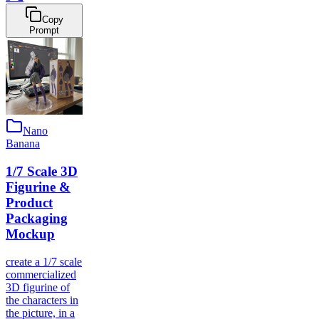
Copy
Prompt
Nano
Banana
1/7 Scale 3D
Figurine &
Product
Packaging
Mockup
create a 1/7 scale
commercialized
3D figurine of
the characters in
the picture, in a