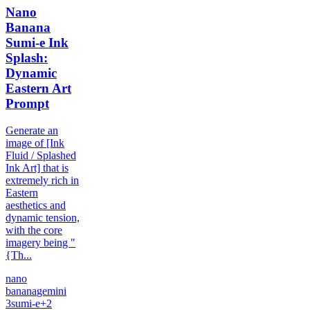
Nano
Banana
Sumi-e Ink
Splash:
Dynamic
Eastern Art
Prompt
Generate an
image of [Ink
Fluid / Splashed
Ink Art] that is
extremely rich in
Eastern
aesthetics and
dynamic tension,
with the core
imagery being "
{Th...
nano
banana
gemini
3
sumi-e
+
2