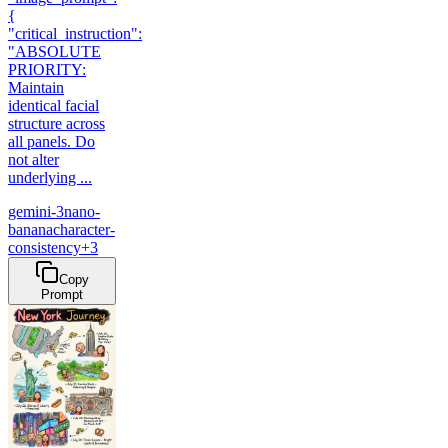
{
"critical_instruction":
"ABSOLUTE
PRIORITY:
Maintain
identical facial
structure across
all panels. Do
not alter
underlying ...
gemini-3
nano-
banana
character-
consistency
+
3
Copy
Prompt