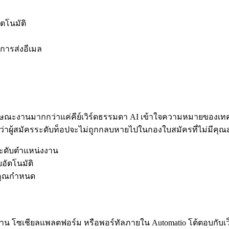
ตโนมัติ
อการส่งอีเมล
ษณะงานมากกว่าแค่คีย์เวิร์ดธรรมดา AI เข้าใจความหมายของเทคโ
จว่าผู้สมัครระดับท็อปจะไม่ถูกกลบหายไปในกองใบสมัครที่ไม่มีคุณส
จระดับตำแหน่งงาน
ยอัตโนมัติ
่คุณกำหนด
งาน โซเชียลแพลตฟอร์ม หรือพอร์ทัลภายใน Automatio โต้ตอบกับเว็