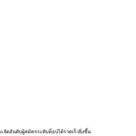
ัดอันดับผู้สมัครระดับท็อปได้รวดเร็วยิ่งขึ้น