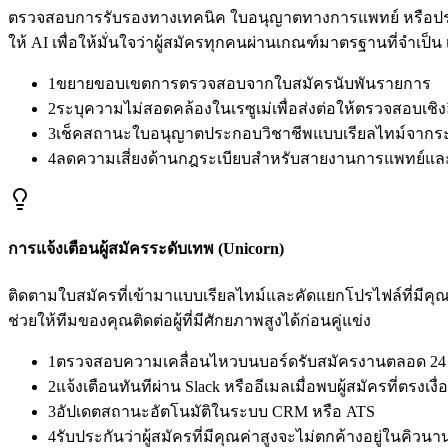
ตรวจสอบการรับรองทางเทคนิค ใบอนุญาตทางการแพทย์ หรือปร
ให้ AI เพื่อให้มั่นใจว่าผู้สมัครทุกคนผ่านเกณฑ์มาตรฐานที่จำเป็
1
ขยายขอบเขตการตรวจสอบจากใบสมัครนับพันรายการ
2
ระบุความไม่สอดคล้องในเรซูเม่เพื่อส่งต่อให้ตรวจสอบเชิง
3
เช็คสถานะใบอนุญาตประกอบวิชาชีพแบบเรียลไทม์จากร
4
ลดความเสี่ยงด้านกฎระเบียบสำหรับสายงานการแพทย์แล
การแจ้งเตือนผู้สมัครระดับเทพ (Unicorn)
ติดตามใบสมัครที่เข้ามาแบบเรียลไทม์และคัดแยกโปรไฟล์ที่มีคุณ
ช่วยให้ทีมของคุณติดต่อผู้ที่มีศักยภาพสูงได้ก่อนคู่แข่ง
1
ตรวจสอบความเคลื่อนไหวบนบอร์ดรับสมัครงานตลอด 24 
2
แจ้งเตือนทันทีผ่าน Slack หรืออีเมลเมื่อพบผู้สมัครที่ตรงเงื
3
อัปเดตสถานะอัตโนมัติในระบบ CRM หรือ ATS
4
รับประกันว่าผู้สมัครที่มีคุณค่าสูงจะไม่ตกค้างอยู่ในคิวนา