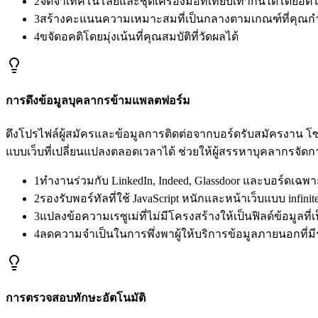
2
จดจำเทคโนโลยีและชุดเครื่องมือที่เทียบเท่ากันได้โดยอัตโ
3
สร้างคะแนนความเหมาะสมที่เป็นกลางตามเกณฑ์ที่คุณ
4
ขจัดอคติโดยมุ่งเน้นที่คุณสมบัติที่วัดผลได้
การดึงข้อมูลบุคลากรข้ามแพลตฟอร์ม
ดึงโปรไฟล์ผู้สมัครและข้อมูลการติดต่อจากบอร์ดรับสมัครงาน โซ
แบบเว็บที่เปลี่ยนแปลงตลอดเวลาได้ ช่วยให้ผู้สรรหาบุคลากรจัดกา
1
ทำงานร่วมกับ LinkedIn, Indeed, Glassdoor และบอร์ดเฉพ
2
รองรับพอร์ทัลที่ใช้ JavaScript หนักและหน้าเว็บแบบ infinite
3
แปลงข้อความเรซูเม่ที่ไม่มีโครงสร้างให้เป็นฟิลด์ข้อมูลที่
4
ลดความจำเป็นในการพึ่งพาผู้ให้บริการข้อมูลภายนอกที่
การตรวจสอบทักษะอัตโนมัติ