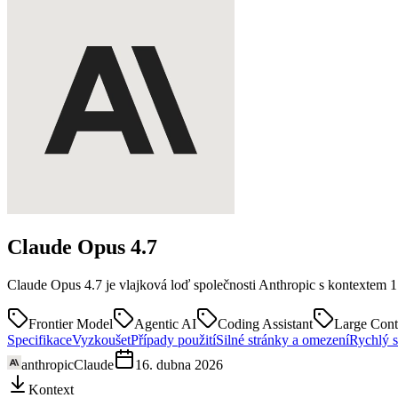
Claude Opus
4.7
Claude Opus 4.7 je vlajková loď společnosti Anthropic s kontextem 1
Frontier Model
Agentic AI
Coding Assistant
Large Cont
Specifikace
Vyzkoušet
Případy použití
Silné stránky a omezení
Rychlý s
anthropic
Claude
16. dubna 2026
Kontext