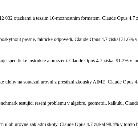
2 032 otazkami a tezsim 10-moznostnim formatem.
Claude Opus 4.7 z
poskytnout presne, fakticke odpovedi.
Claude Opus 4.7 ziskal 31.6% v
uje specificke instrukce a omezeni.
Claude Opus 4.7 ziskal 91.2% v t
e ulohy na soutezni urovni z prestizni zkousky AIME.
Claude Opus 4.
hmark testujici reseni problemu v algebre, geometrii, kalkulu.
Claude
h uloh urovne zakladni skoly.
Claude Opus 4.7 ziskal 98.4% v tomto 