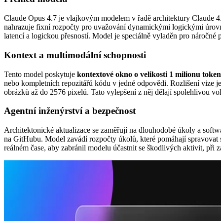
Claude Opus 4.7 je vlajkovým modelem v řadě architektury Claude 
nahrazuje fixní rozpočty pro uvažování dynamickými logickými úrovn
latencí a logickou přesností. Model je speciálně vyladěn pro náročn
Kontext a multimodální schopnosti
Tento model poskytuje
kontextové okno o velikosti 1 milionu toke
nebo kompletních repozitářů kódu v jedné odpovědi. Rozlišení vize j
obrázků až do 2576 pixelů. Tato vylepšení z něj dělají spolehlivou vo
Agentní inženýrství a bezpečnost
Architektonické aktualizace se zaměřují na dlouhodobé úkoly a soft
na GitHubu. Model zavádí rozpočty úkolů, které pomáhají spravovat s
reálném čase, aby zabránil modelu účastnit se škodlivých aktivit, při