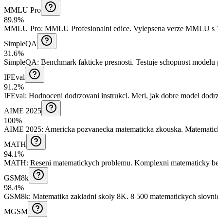
MMLU Pro
89.9%
MMLU Pro
:
MMLU Profesionalni edice
.
Vylepsena verze MMLU s 1
SimpleQA
31.6%
SimpleQA
:
Benchmark fakticke presnosti
.
Testuje schopnost modelu 
IFEval
91.2%
IFEval
:
Hodnoceni dodrzovani instrukci
.
Meri, jak dobre model dodrz
AIME 2025
100%
AIME 2025
:
Americka pozvanecka matematicka zkouska
.
Matematick
MATH
94.1%
MATH
:
Reseni matematickych problemu
.
Komplexni matematicky benc
GSM8k
98.4%
GSM8k
:
Matematika zakladni skoly 8K
.
8 500 matematickych slovnic
MGSM