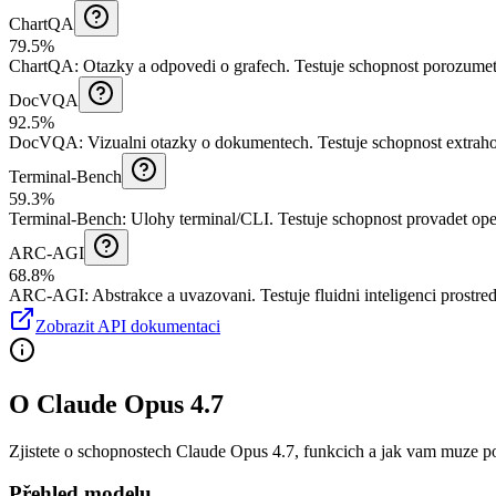
ChartQA
79.5%
ChartQA
:
Otazky a odpovedi o grafech
.
Testuje schopnost porozumet
DocVQA
92.5%
DocVQA
:
Vizualni otazky o dokumentech
.
Testuje schopnost extrah
Terminal-Bench
59.3%
Terminal-Bench
:
Ulohy terminal/CLI
.
Testuje schopnost provadet op
ARC-AGI
68.8%
ARC-AGI
:
Abstrakce a uvazovani
.
Testuje fluidni inteligenci prost
Zobrazit API dokumentaci
O Claude Opus 4.7
Zjistete o schopnostech Claude Opus 4.7, funkcich a jak vam muze p
Přehled modelu