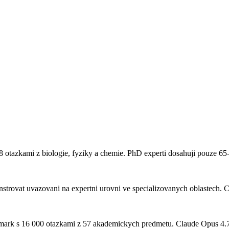
 otazkami z biologie, fyziky a chemie. PhD experti dosahuji pouze 65
trovat uvazovani na expertni urovni ve specializovanych oblastech.
Cl
ark s 16 000 otazkami z 57 akademickych predmetu.
Claude Opus 4.7