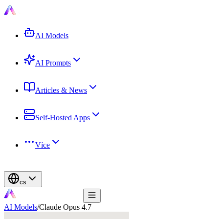
AI Models
AI Prompts
Articles & News
Self-Hosted Apps
Více
cs
AI Models
/
Claude Opus 4.7