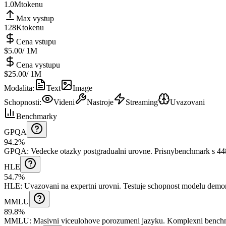
1.0M
tokenu
Max vystup
128K
tokenu
Cena vstupu
$5.00
/ 1M
Cena vystupu
$25.00
/ 1M
Modalita
:
Text
Image
Schopnosti
:
Videni
Nastroje
Streaming
Uvazovani
Benchmarky
GPQA
94.2%
GPQA
:
Vedecke otazky postgradualni urovne
.
Prisnybenchmark s 448
HLE
54.7%
HLE
:
Uvazovani na expertni urovni
.
Testuje schopnost modelu demons
MMLU
89.8%
MMLU
:
Masivni viceulohove porozumeni jazyku
.
Komplexni benchm