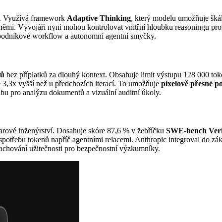
4. Využívá framework
Adaptive Thinking
, který modelu umožňuje škál
ěmi. Vývojáři nyní mohou kontrolovat vnitřní hloubku reasoningu pros
é podnikové workflow a autonomní agentní smyčky.
nů
bez příplatků za dlouhý kontext. Obsahuje limit výstupu 128 000 t
e 3,3x vyšší než u předchozích iterací. To umožňuje
pixelově přesné p
lbu pro analýzu dokumentů a vizuální auditní úkoly.
warové inženýrství. Dosahuje skóre 87,6 % v žebříčku
SWE-bench Veri
potřebu tokenů napříč agentními relacemi. Anthropic integroval do zákl
 zachování užitečnosti pro bezpečnostní výzkumníky.