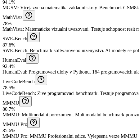
94.1%
MGSM
:
Vicejazycna matematika zakladni skoly
.
Benchmark GSM8k p
MathVista
78%
MathVista
:
Matematicke vizualni uvazovani
.
Testuje schopnost resit 
SWE-Bench
87.6%
SWE-Bench
:
Benchmark softwaroveho inzenyrstvi
.
AI modely se pok
HumanEval
92.4%
HumanEval
:
Programovaci ulohy v Pythonu
.
164 programovacich ulo
LiveCodeBench
78.5%
LiveCodeBench
:
Zive programovaci benchmark
.
Testuje programova
MMMU
80.7%
MMMU
:
Multimodalni porozumeni
.
Multimodalni benchmark porozum
MMMU Pro
85.6%
MMMU Pro
:
MMMU Profesionalni edice
.
Vylepsena verze MMMU s 