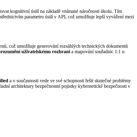
ovat kognitivní úsilí na základě vnímané náročnosti úkolu. Tím
třednictvím parametru úsilí v API, což umožňuje lepší vyvážení mezi
okenů, což umožňuje generování rozsáhlých technických dokumentů
orozumění uživatelskému rozhraní
a mapování souřadnic 1:1 u
fied
a v současnosti vede ve své schopnosti řešit skutečné problémy
adní architektury bezpečnostní pojistky kybernetické bezpečnosti v