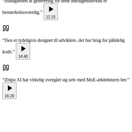
“
Hastigheden af generering for dette intelligensniveau er
bemærkelsesværdig.
”
12:15
“
Den er tydeligvis designet til udviklere, der har brug for pålidelig
kode.
”
14:40
“
Zhipu AI har virkelig overgået sig selv med MoE-arkitekturen her.
”
16:20