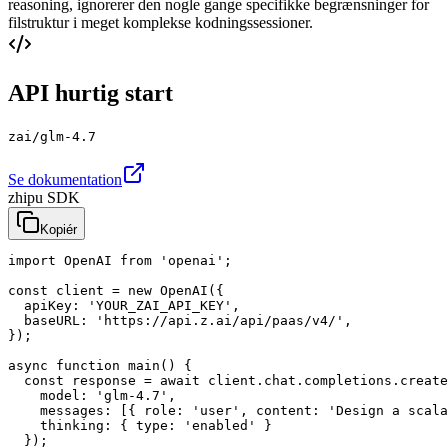
reasoning, ignorerer den nogle gange specifikke begrænsninger for
filstruktur i meget komplekse kodningssessioner.
API hurtig start
zai/glm-4.7
Se dokumentation
zhipu SDK
Kopiér
import OpenAI from 'openai';

const client = new OpenAI({

  apiKey: 'YOUR_ZAI_API_KEY',

  baseURL: 'https://api.z.ai/api/paas/v4/',

});

async function main() {

  const response = await client.chat.completions.create
    model: 'glm-4.7',

    messages: [{ role: 'user', content: 'Design a scala
    thinking: { type: 'enabled' }

  });
