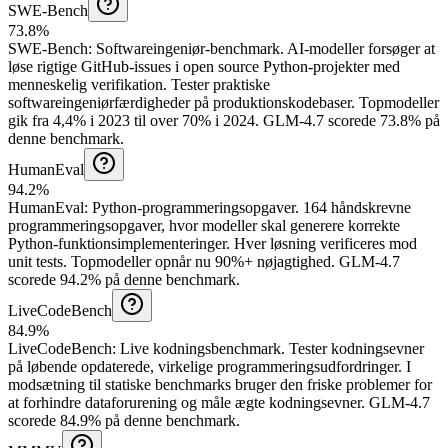
SWE-Bench
73.8%
SWE-Bench
:
Softwareingeniør-benchmark
.
AI-modeller forsøger at
løse rigtige GitHub-issues i open source Python-projekter med
menneskelig verifikation. Tester praktiske
softwareingeniørfærdigheder på produktionskodebaser. Topmodeller
gik fra 4,4% i 2023 til over 70% i 2024.
GLM-4.7 scorede 73.8% på
denne benchmark.
HumanEval
94.2%
HumanEval
:
Python-programmeringsopgaver
.
164 håndskrevne
programmeringsopgaver, hvor modeller skal generere korrekte
Python-funktionsimplementeringer. Hver løsning verificeres mod
unit tests. Topmodeller opnår nu 90%+ nøjagtighed.
GLM-4.7
scorede 94.2% på denne benchmark.
LiveCodeBench
84.9%
LiveCodeBench
:
Live kodningsbenchmark
.
Tester kodningsevner
på løbende opdaterede, virkelige programmeringsudfordringer. I
modsætning til statiske benchmarks bruger den friske problemer for
at forhindre dataforurening og måle ægte kodningsevner.
GLM-4.7
scorede 84.9% på denne benchmark.