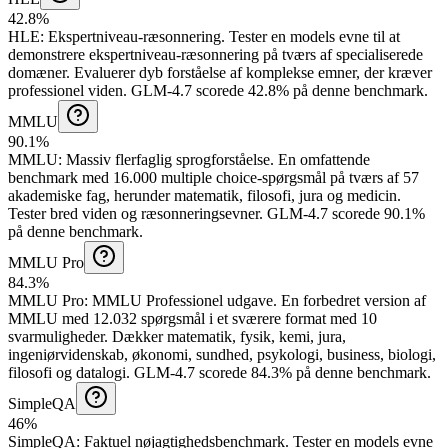
42.8%
HLE
:
Ekspertniveau-ræsonnering
.
Tester en models evne til at
demonstrere ekspertniveau-ræsonnering på tværs af specialiserede
domæner. Evaluerer dyb forståelse af komplekse emner, der kræver
professionel viden.
GLM-4.7 scorede 42.8% på denne benchmark.
MMLU
90.1%
MMLU
:
Massiv flerfaglig sprogforståelse
.
En omfattende
benchmark med 16.000 multiple choice-spørgsmål på tværs af 57
akademiske fag, herunder matematik, filosofi, jura og medicin.
Tester bred viden og ræsonneringsevner.
GLM-4.7 scorede 90.1%
på denne benchmark.
MMLU Pro
84.3%
MMLU Pro
:
MMLU Professionel udgave
.
En forbedret version af
MMLU med 12.032 spørgsmål i et sværere format med 10
svarmuligheder. Dækker matematik, fysik, kemi, jura,
ingeniørvidenskab, økonomi, sundhed, psykologi, business, biologi,
filosofi og datalogi.
GLM-4.7 scorede 84.3% på denne benchmark.
SimpleQA
46%
SimpleQA
:
Faktuel nøjagtighedsbenchmark
.
Tester en models evne