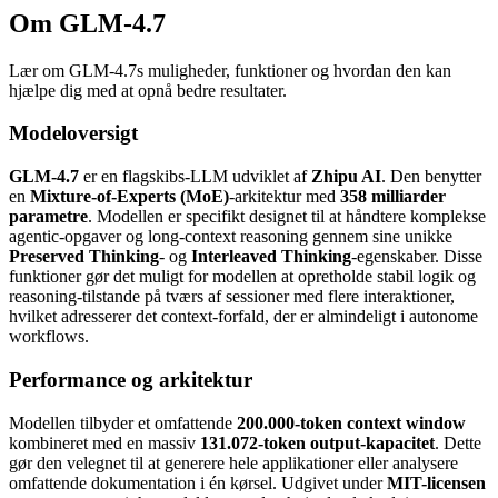
Om GLM-4.7
Lær om GLM-4.7s muligheder, funktioner og hvordan den kan
hjælpe dig med at opnå bedre resultater.
Modeloversigt
GLM-4.7
er en flagskibs-LLM udviklet af
Zhipu AI
. Den benytter
en
Mixture-of-Experts (MoE)
-arkitektur med
358 milliarder
parametre
. Modellen er specifikt designet til at håndtere komplekse
agentic-opgaver og long-context reasoning gennem sine unikke
Preserved Thinking
- og
Interleaved Thinking
-egenskaber. Disse
funktioner gør det muligt for modellen at opretholde stabil logik og
reasoning-tilstande på tværs af sessioner med flere interaktioner,
hvilket adresserer det context-forfald, der er almindeligt i autonome
workflows.
Performance og arkitektur
Modellen tilbyder et omfattende
200.000-token context window
kombineret med en massiv
131.072-token output-kapacitet
. Dette
gør den velegnet til at generere hele applikationer eller analysere
omfattende dokumentation i én kørsel. Udgivet under
MIT-licensen