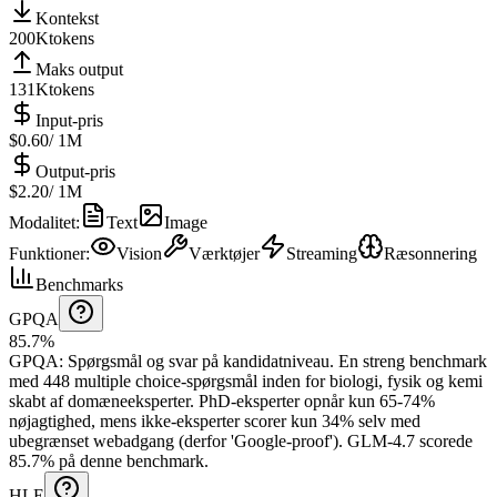
Kontekst
200K
tokens
Maks output
131K
tokens
Input-pris
$0.60
/ 1M
Output-pris
$2.20
/ 1M
Modalitet
:
Text
Image
Funktioner
:
Vision
Værktøjer
Streaming
Ræsonnering
Benchmarks
GPQA
85.7%
GPQA
:
Spørgsmål og svar på kandidatniveau
.
En streng benchmark
med 448 multiple choice-spørgsmål inden for biologi, fysik og kemi
skabt af domæneeksperter. PhD-eksperter opnår kun 65-74%
nøjagtighed, mens ikke-eksperter scorer kun 34% selv med
ubegrænset webadgang (derfor 'Google-proof').
GLM-4.7 scorede
85.7% på denne benchmark.
HLE