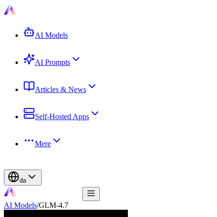
AI Models
AI Prompts
Articles & News
Self-Hosted Apps
Mere
da
AI Models
/
GLM-4.7