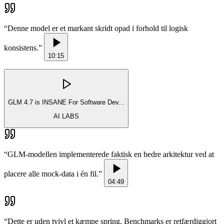
“
Denne model er et markant skridt opad i forhold til logisk
konsistens.
”
10:15
GLM 4.7 is INSANE For Software Dev...
AI LABS
“
GLM-modellen implementerede faktisk en bedre arkitektur ved at
placere alle mock-data i én fil.
”
04:49
“
Dette er uden tvivl et kæmpe spring. Benchmarks er retfærdiggjort