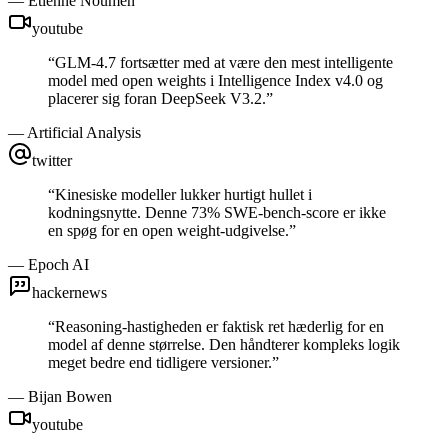
—
Etienne Noumen
youtube
“
GLM-4.7 fortsætter med at være den mest intelligente
model med open weights i Intelligence Index v4.0 og
placerer sig foran DeepSeek V3.2.
”
—
Artificial Analysis
twitter
“
Kinesiske modeller lukker hurtigt hullet i
kodningsnytte. Denne 73% SWE-bench-score er ikke
en spøg for en open weight-udgivelse.
”
—
Epoch AI
hackernews
“
Reasoning-hastigheden er faktisk ret hæderlig for en
model af denne størrelse. Den håndterer kompleks logik
meget bedre end tidligere versioner.
”
—
Bijan Bowen
youtube