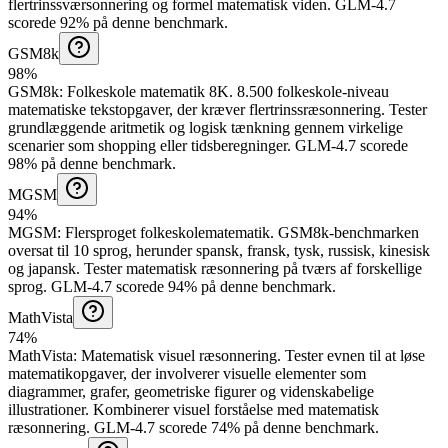
flertrinssværsonnering og formel matematisk viden.
GLM-4.7
scorede 92% på denne benchmark.
GSM8k
98%
GSM8k
:
Folkeskole matematik 8K
.
8.500 folkeskole-niveau
matematiske tekstopgaver, der kræver flertrinssræsonnering. Tester
grundlæggende aritmetik og logisk tænkning gennem virkelige
scenarier som shopping eller tidsberegninger.
GLM-4.7 scorede
98% på denne benchmark.
MGSM
94%
MGSM
:
Flersproget folkeskolematematik
.
GSM8k-benchmarken
oversat til 10 sprog, herunder spansk, fransk, tysk, russisk, kinesisk
og japansk. Tester matematisk ræsonnering på tværs af forskellige
sprog.
GLM-4.7 scorede 94% på denne benchmark.
MathVista
74%
MathVista
:
Matematisk visuel ræsonnering
.
Tester evnen til at løse
matematikopgaver, der involverer visuelle elementer som
diagrammer, grafer, geometriske figurer og videnskabelige
illustrationer. Kombinerer visuel forståelse med matematisk
ræsonnering.
GLM-4.7 scorede 74% på denne benchmark.