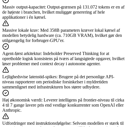
Massiv output-kapacitet
:
Output-grænsen på 131.072 tokens er en af
de højeste i branchen, hvilket muliggør generering af hele
applikationer i én kørsel.
Massive lokale krav
:
Med 358B parameters kræver lokal kørsel af
modellen betydelig hardware (ca. 710GB VRAM), hvilket gør den
utilgængelig for forbruger-GPU'er.
Agent-først arkitektur
:
Indeholder Preserved Thinking for at
opretholde logisk konsistens på tværs af langsigtede opgaver, hvilket
løser problemer med context decay i autonome agenter.
Lejlighedsvise latenstid-spikes
:
Brugere på det personlige API-
niveau rapporterer om periodiske forsinkelser i myldretiden
sammenlignet med infrastrukturen hos større udbydere.
Høj økonomisk værdi
:
Leverer intelligens på frontier-niveau til cirka
4 til 7 gange lavere pris end vestlige konkurrenter som OpenAI eller
Anthropic.
Udfordringer med instruktionsfølgelse
:
Selvom modellen er stærk til