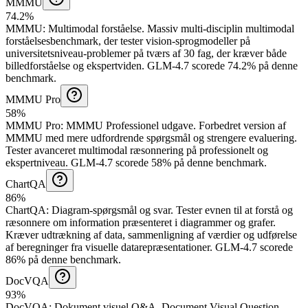
MMMU
74.2%
MMMU
:
Multimodal forståelse
.
Massiv multi-disciplin multimodal
forståelsesbenchmark, der tester vision-sprogmodeller på
universitetsniveau-problemer på tværs af 30 fag, der kræver både
billedforståelse og ekspertviden.
GLM-4.7 scorede 74.2% på denne
benchmark.
MMMU Pro
58%
MMMU Pro
:
MMMU Professionel udgave
.
Forbedret version af
MMMU med mere udfordrende spørgsmål og strengere evaluering.
Tester avanceret multimodal ræsonnering på professionelt og
ekspertniveau.
GLM-4.7 scorede 58% på denne benchmark.
ChartQA
86%
ChartQA
:
Diagram-spørgsmål og svar
.
Tester evnen til at forstå og
ræsonnere om information præsenteret i diagrammer og grafer.
Kræver udtrækning af data, sammenligning af værdier og udførelse
af beregninger fra visuelle datarepræsentationer.
GLM-4.7 scorede
86% på denne benchmark.
DocVQA
93%
DocVQA
:
Dokument visuel Q&A
.
Document Visual Question