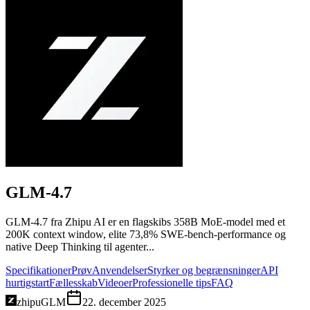
GLM-4.7
GLM-4.7 fra Zhipu AI er en flagskibs 358B MoE-model med et
200K context window, elite 73,8% SWE-bench-performance og
native Deep Thinking til agenter...
Specifikationer
Prøv
Anvendelser
Styrker og begrænsninger
API
hurtigstart
Fællesskab
Videoer
Professionelle tips
FAQ
zhipu
GLM
22. december 2025