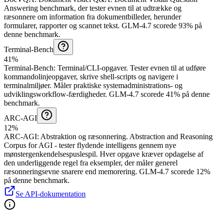
Answering benchmark, der tester evnen til at udtrække og
ræsonnere om information fra dokumentbilleder, herunder
formularer, rapporter og scannet tekst.
GLM-4.7 scorede 93% på
denne benchmark.
Terminal-Bench
41%
Terminal-Bench
:
Terminal/CLI-opgaver
.
Tester evnen til at udføre
kommandolinjeopgaver, skrive shell-scripts og navigere i
terminalmiljøer. Måler praktiske systemadministrations- og
udviklingsworkflow-færdigheder.
GLM-4.7 scorede 41% på denne
benchmark.
ARC-AGI
12%
ARC-AGI
:
Abstraktion og ræsonnering
.
Abstraction and Reasoning
Corpus for AGI - tester flydende intelligens gennem nye
mønstergenkendelsespuslespil. Hver opgave kræver opdagelse af
den underliggende regel fra eksempler, der måler generel
ræsonneringsevne snarere end memorering.
GLM-4.7 scorede 12%
på denne benchmark.
Se API-dokumentation