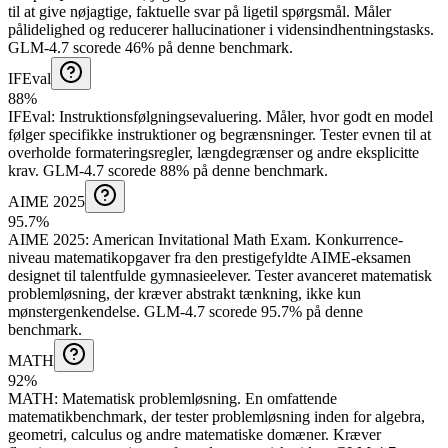
til at give nøjagtige, faktuelle svar på ligetil spørgsmål. Måler
pålidelighed og reducerer hallucinationer i vidensindhentningstasks.
GLM-4.7 scorede 46% på denne benchmark.
IFEval
88%
IFEval
:
Instruktionsfølgningsevaluering
.
Måler, hvor godt en model
følger specifikke instruktioner og begrænsninger. Tester evnen til at
overholde formateringsregler, længdegrænser og andre eksplicitte
krav.
GLM-4.7 scorede 88% på denne benchmark.
AIME 2025
95.7%
AIME 2025
:
American Invitational Math Exam
.
Konkurrence-
niveau matematikopgaver fra den prestigefyldte AIME-eksamen
designet til talentfulde gymnasieelever. Tester avanceret matematisk
problemløsning, der kræver abstrakt tænkning, ikke kun
mønstergenkendelse.
GLM-4.7 scorede 95.7% på denne
benchmark.
MATH
92%
MATH
:
Matematisk problemløsning
.
En omfattende
matematikbenchmark, der tester problemløsning inden for algebra,
geometri, calculus og andre matematiske domæner. Kræver