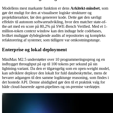
Modellens mest markante funktion er dens
Arkitekt-mindset
, som
gør det muligt for den at visualisere logiske strukturer og
projekthierarkier, før den genererer kode. Dette gør den særligt
effektiv til autonom softwareudvikling, hvor den matcher state-of-
the-art med en score på 80,2% på SWE-Bench Verified. Med et 1-
million-token context window kan den indtage hele codebases,
hvilket muliggør dybdegående audits af repositories og kompleks
refaktorering af systemer, som tidligere var omkostningstunge.
Enterprise og lokal deployment
MiniMax M2.5 understøtter over 10 programmeringssprog og en
indbygget throughput på op til 100 tokens per sekund på sin
lightning-variant. Da den er tilgængelig som en open-weight model,
kan udviklere deploye den lokalt for fuld databeskyttelse, mens de
bevarer adgangen til den samme logiktunge reasoning, som findes i
det hostede API. Denne alsidighed gør den til et praktisk valg for
både cloud-baserede agent-pipelines og on-premise værktøjer.