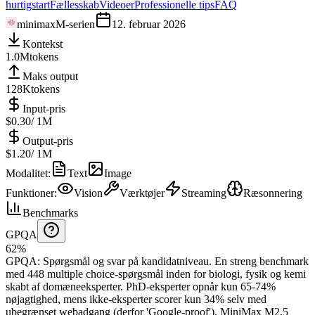
hurtigstart
Fællesskab
Videoer
Professionelle tips
FAQ
minimax
M-serien
12. februar 2026
Kontekst
1.0M
tokens
Maks output
128K
tokens
Input-pris
$0.30
/ 1M
Output-pris
$1.20
/ 1M
Modalitet
:
Text
Image
Funktioner
:
Vision
Værktøjer
Streaming
Ræsonnering
Benchmarks
GPQA
62%
GPQA
:
Spørgsmål og svar på kandidatniveau
.
En streng benchmark
med 448 multiple choice-spørgsmål inden for biologi, fysik og kemi
skabt af domæneeksperter. PhD-eksperter opnår kun 65-74%
nøjagtighed, mens ikke-eksperter scorer kun 34% selv med
ubegrænset webadgang (derfor 'Google-proof').
MiniMax M2.5