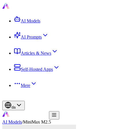
AI Models
AI Prompts
Articles & News
Self-Hosted Apps
Mere
da
AI Models
/
MiniMax M2.5