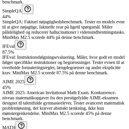
benchmark.
SimpleQA
44%
SimpleQA
:
Faktuel nøjagtighedsbenchmark
.
Tester en models evne
til at give nøjagtige, faktuelle svar på ligetil spørgsmål. Måler
pålidelighed og reducerer hallucinationer i vidensindhentningstasks.
MiniMax M2.5 scorede 44% på denne benchmark.
IFEval
87.5%
IFEval
:
Instruktionsfølgningsevaluering
.
Måler, hvor godt en model
følger specifikke instruktioner og begrænsninger. Tester evnen til at
overholde formateringsregler, længdegrænser og andre eksplicitte
krav.
MiniMax M2.5 scorede 87.5% på denne benchmark.
AIME 2025
45%
AIME 2025
:
American Invitational Math Exam
.
Konkurrence-
niveau matematikopgaver fra den prestigefyldte AIME-eksamen
designet til talentfulde gymnasieelever. Tester avanceret matematisk
problemløsning, der kræver abstrakt tænkning, ikke kun
mønstergenkendelse.
MiniMax M2.5 scorede 45% på denne
benchmark.
MATH