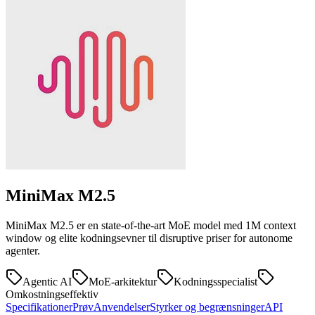
MiniMax
M2.5
MiniMax M2.5 er en state-of-the-art MoE model med 1M context
window og elite kodningsevner til disruptive priser for autonome
agenter.
Agentic AI
MoE-arkitektur
Kodningsspecialist
Omkostningseffektiv
Specifikationer
Prøv
Anvendelser
Styrker og begrænsninger
API