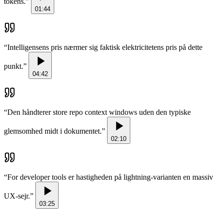
tokens.
”
01:44
“
Intelligensens pris nærmer sig faktisk elektricitetens pris på dette
punkt.
”
04:42
“
Den håndterer store repo context windows uden den typiske
glemsomhed midt i dokumentet.
”
02:10
“
For developer tools er hastigheden på lightning-varianten en massiv
UX-sejr.
”
03:25