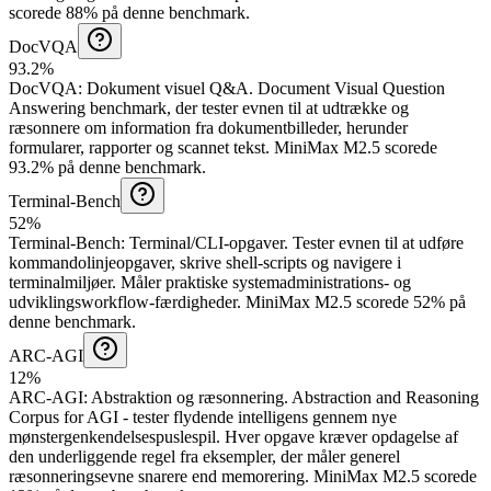
scorede 88% på denne benchmark.
DocVQA
93.2%
DocVQA
:
Dokument visuel Q&A
.
Document Visual Question
Answering benchmark, der tester evnen til at udtrække og
ræsonnere om information fra dokumentbilleder, herunder
formularer, rapporter og scannet tekst.
MiniMax M2.5 scorede
93.2% på denne benchmark.
Terminal-Bench
52%
Terminal-Bench
:
Terminal/CLI-opgaver
.
Tester evnen til at udføre
kommandolinjeopgaver, skrive shell-scripts og navigere i
terminalmiljøer. Måler praktiske systemadministrations- og
udviklingsworkflow-færdigheder.
MiniMax M2.5 scorede 52% på
denne benchmark.
ARC-AGI
12%
ARC-AGI
:
Abstraktion og ræsonnering
.
Abstraction and Reasoning
Corpus for AGI - tester flydende intelligens gennem nye
mønstergenkendelsespuslespil. Hver opgave kræver opdagelse af
den underliggende regel fra eksempler, der måler generel
ræsonneringsevne snarere end memorering.
MiniMax M2.5 scorede