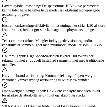
Lavere dybde i reasoning
:
De sparsomme 10B aktive parameters
kan til tider halte bagefter tætte modeller i ekstremt nicheprægede
reasoning-opgaver.
Ekstrem omkostningseffektivitet
:
Prissætningen er cirka 1/20 af store
konkurrenter, hvilket gør storskala agent-deployments mulige.
Tekst-centreret fokus
:
Mangler indbyggede vision- og audio-
kapabiliteter sammenlignet med multimodal modeller som GPT-4o.
Høj throughput
:
HighSpeed-varianten leverer 100 tokens per
sekund, hvilket er dobbelt hastighed sammenlignet med traditionelle
modeller.
Krav om brand-attribuering
:
Kommerciel brug af open-weight
versionen kræver tydelig attribuering til MiniMax-brandet.
Open-weight tilgængelighed
:
Udviklere kan køre modellen lokalt
for at sikre databeskyttelse og fuldt ejerskab over stacken.
VRAM-krav
:
At køre den fulde model lokalt kræver high-end