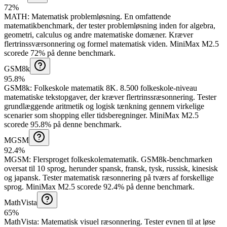
72%
MATH
:
Matematisk problemløsning
.
En omfattende
matematikbenchmark, der tester problemløsning inden for algebra,
geometri, calculus og andre matematiske domæner. Kræver
flertrinssværsonnering og formel matematisk viden.
MiniMax M2.5
scorede 72% på denne benchmark.
GSM8k
95.8%
GSM8k
:
Folkeskole matematik 8K
.
8.500 folkeskole-niveau
matematiske tekstopgaver, der kræver flertrinssræsonnering. Tester
grundlæggende aritmetik og logisk tænkning gennem virkelige
scenarier som shopping eller tidsberegninger.
MiniMax M2.5
scorede 95.8% på denne benchmark.
MGSM
92.4%
MGSM
:
Flersproget folkeskolematematik
.
GSM8k-benchmarken
oversat til 10 sprog, herunder spansk, fransk, tysk, russisk, kinesisk
og japansk. Tester matematisk ræsonnering på tværs af forskellige
sprog.
MiniMax M2.5 scorede 92.4% på denne benchmark.
MathVista
65%
MathVista
:
Matematisk visuel ræsonnering
.
Tester evnen til at løse