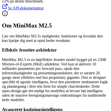
12% på denne benchmark.
Se API-dokumentation
Om MiniMax M2.5
Lær om MiniMax M2.5s muligheder, funktioner og hvordan den
kan hjælpe dig med at opnå bedre resultater.
Effektiv frontier-arkitektur
MiniMax M2.5 er en højeffektiv frontier model bygget på en 230B
Mixture-of-Experts (MoE) arkitektur. Ved kun at aktivere 10
milliarder parameters per forward pass, opnår den
inferenshastigheder og prissætningsstrukturer, der er næsten 20
gange mere effektive end hos proprietary giganter. Den er designet
specifikt til agentic intelligens, hvor den prioriterer struktureret logik
og planlægning i flere trin frem for simple chat-beskeder. Dette
spars-design gør det muligt for modellen at bevare høj intelligens
uden de massive beregningsmæssige omkostninger fra traditionelle
tætte modeller.
Avanceret kodningsintelligens