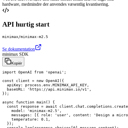
hardware, medmindre der anvendes væsentlig kvantisering.
API hurtig start
minimax/minimax-m2.5
Se dokumentation
minimax SDK
Kopiér
import OpenAI from 'openai';

const client = new OpenAI({

  apiKey: process.env.MINIMAX_API_KEY,

  baseURL: 'https://api.minimax.io/v1',

});

async function main() {

  const response = await client.chat.completions.create
    model: 'minimax-m2.5',

    messages: [{ role: 'user', content: 'Design a micro
    temperature: 0.1,

  });

  console.log(response.choices[0].message.content);
