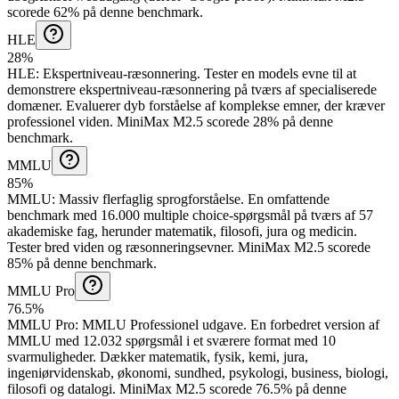
scorede 62% på denne benchmark.
HLE
28%
HLE
:
Ekspertniveau-ræsonnering
.
Tester en models evne til at
demonstrere ekspertniveau-ræsonnering på tværs af specialiserede
domæner. Evaluerer dyb forståelse af komplekse emner, der kræver
professionel viden.
MiniMax M2.5 scorede 28% på denne
benchmark.
MMLU
85%
MMLU
:
Massiv flerfaglig sprogforståelse
.
En omfattende
benchmark med 16.000 multiple choice-spørgsmål på tværs af 57
akademiske fag, herunder matematik, filosofi, jura og medicin.
Tester bred viden og ræsonneringsevner.
MiniMax M2.5 scorede
85% på denne benchmark.
MMLU Pro
76.5%
MMLU Pro
:
MMLU Professionel udgave
.
En forbedret version af
MMLU med 12.032 spørgsmål i et sværere format med 10
svarmuligheder. Dækker matematik, fysik, kemi, jura,
ingeniørvidenskab, økonomi, sundhed, psykologi, business, biologi,
filosofi og datalogi.
MiniMax M2.5 scorede 76.5% på denne