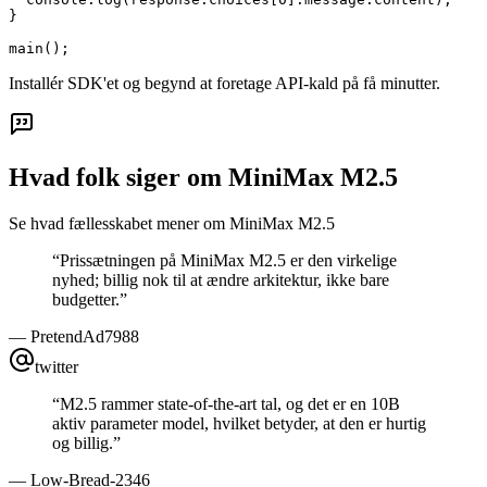
}

main();
Installér SDK'et og begynd at foretage API-kald på få minutter.
Hvad folk siger om MiniMax M2.5
Se hvad fællesskabet mener om MiniMax M2.5
“
Prissætningen på MiniMax M2.5 er den virkelige
nyhed; billig nok til at ændre arkitektur, ikke bare
budgetter.
”
—
PretendAd7988
twitter
“
M2.5 rammer state-of-the-art tal, og det er en 10B
aktiv parameter model, hvilket betyder, at den er hurtig
og billig.
”
—
Low-Bread-2346