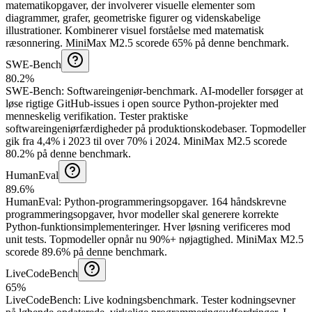
matematikopgaver, der involverer visuelle elementer som
diagrammer, grafer, geometriske figurer og videnskabelige
illustrationer. Kombinerer visuel forståelse med matematisk
ræsonnering.
MiniMax M2.5 scorede 65% på denne benchmark.
SWE-Bench
80.2%
SWE-Bench
:
Softwareingeniør-benchmark
.
AI-modeller forsøger at
løse rigtige GitHub-issues i open source Python-projekter med
menneskelig verifikation. Tester praktiske
softwareingeniørfærdigheder på produktionskodebaser. Topmodeller
gik fra 4,4% i 2023 til over 70% i 2024.
MiniMax M2.5 scorede
80.2% på denne benchmark.
HumanEval
89.6%
HumanEval
:
Python-programmeringsopgaver
.
164 håndskrevne
programmeringsopgaver, hvor modeller skal generere korrekte
Python-funktionsimplementeringer. Hver løsning verificeres mod
unit tests. Topmodeller opnår nu 90%+ nøjagtighed.
MiniMax M2.5
scorede 89.6% på denne benchmark.
LiveCodeBench
65%
LiveCodeBench
:
Live kodningsbenchmark
.
Tester kodningsevner