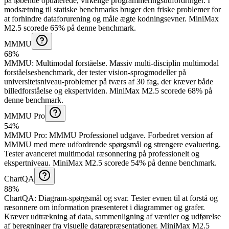
på løbende opdaterede, virkelige programmeringsudfordringer. I
modsætning til statiske benchmarks bruger den friske problemer for
at forhindre dataforurening og måle ægte kodningsevner.
MiniMax
M2.5 scorede 65% på denne benchmark.
MMMU
68%
MMMU
:
Multimodal forståelse
.
Massiv multi-disciplin multimodal
forståelsesbenchmark, der tester vision-sprogmodeller på
universitetsniveau-problemer på tværs af 30 fag, der kræver både
billedforståelse og ekspertviden.
MiniMax M2.5 scorede 68% på
denne benchmark.
MMMU Pro
54%
MMMU Pro
:
MMMU Professionel udgave
.
Forbedret version af
MMMU med mere udfordrende spørgsmål og strengere evaluering.
Tester avanceret multimodal ræsonnering på professionelt og
ekspertniveau.
MiniMax M2.5 scorede 54% på denne benchmark.
ChartQA
88%
ChartQA
:
Diagram-spørgsmål og svar
.
Tester evnen til at forstå og
ræsonnere om information præsenteret i diagrammer og grafer.
Kræver udtrækning af data, sammenligning af værdier og udførelse
af beregninger fra visuelle datarepræsentationer.
MiniMax M2.5