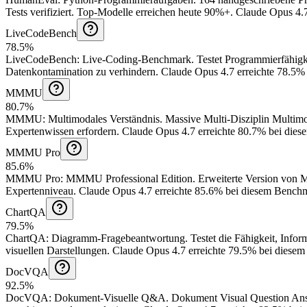
Tests verifiziert. Top-Modelle erreichen heute 90%+.
Claude Opus 4.7
LiveCodeBench
78.5%
LiveCodeBench
:
Live-Coding-Benchmark
.
Testet Programmierfähigk
Datenkontamination zu verhindern.
Claude Opus 4.7 erreichte 78.5%
MMMU
80.7%
MMMU
:
Multimodales Verständnis
.
Massive Multi-Disziplin Multimo
Expertenwissen erfordern.
Claude Opus 4.7 erreichte 80.7% bei die
MMMU Pro
85.6%
MMMU Pro
:
MMMU Professional Edition
.
Erweiterte Version von 
Expertenniveau.
Claude Opus 4.7 erreichte 85.6% bei diesem Bench
ChartQA
79.5%
ChartQA
:
Diagramm-Fragebeantwortung
.
Testet die Fähigkeit, Inf
visuellen Darstellungen.
Claude Opus 4.7 erreichte 79.5% bei diese
DocVQA
92.5%
DocVQA
:
Dokument-Visuelle Q&A
.
Dokument Visual Question Answ