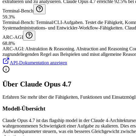
extrahieren und zu analysieren.
Claude Opus 4.7 erreichte 92.5% bei
Terminal-Bench
59.3%
Terminal-Bench
:
Terminal/CLI-Aufgaben
.
Testet die Fähigkeit, Kom
Systemadministrations- und Entwickler-Workflow-Fähigkeiten.
Claud
ARC-AGI
68.8%
ARC-AGI
:
Abstraktion & Reasoning
.
Abstraction and Reasoning Corp
zugrundeliegenden Regel aus Beispielen und misst allgemeine Reason
API-Dokumentation anzeigen
Über Claude Opus 4.7
Erfahren Sie mehr über die Fähigkeiten, Funktionen und Einsatzmögl
Modell-Übersicht
Claude Opus 4.7 ist das flagship model in der Claude 4-Architekturse
wahrgenommenen Schwierigkeit einer Aufgabe zu skalieren. Dies erse
Aufwandsparameter steuern, was ein besseres Gleichgewicht zwischen 