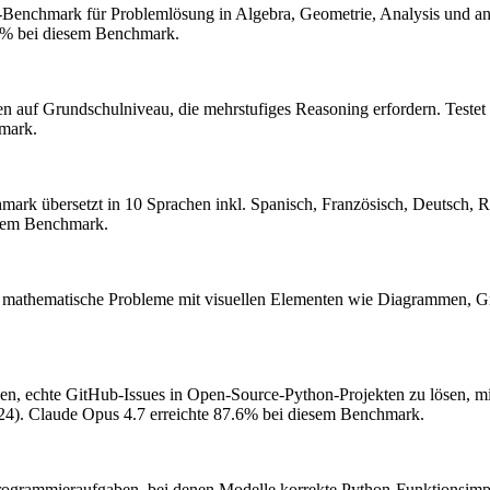
Benchmark für Problemlösung in Algebra, Geometrie, Analysis und an
1% bei diesem Benchmark.
 auf Grundschulniveau, die mehrstufiges Reasoning erfordern. Testet
mark.
k übersetzt in 10 Sprachen inkl. Spanisch, Französisch, Deutsch, Ru
esem Benchmark.
t, mathematische Probleme mit visuellen Elementen wie Diagrammen, 
n, echte GitHub-Issues in Open-Source-Python-Projekten zu lösen, mit
24).
Claude Opus 4.7 erreichte 87.6% bei diesem Benchmark.
ogrammieraufgaben, bei denen Modelle korrekte Python-Funktionsimp