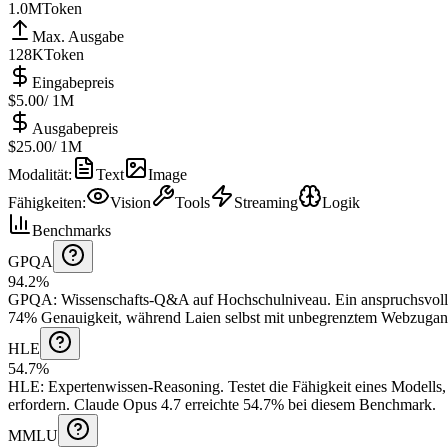
1.0M
Token
Max. Ausgabe
128K
Token
Eingabepreis
$5.00
/ 1M
Ausgabepreis
$25.00
/ 1M
Modalität
:
Text
Image
Fähigkeiten
:
Vision
Tools
Streaming
Logik
Benchmarks
GPQA
94.2%
GPQA
:
Wissenschafts-Q&A auf Hochschulniveau
.
Ein anspruchsvoll
74% Genauigkeit, während Laien selbst mit unbegrenztem Webzugang 
HLE
54.7%
HLE
:
Expertenwissen-Reasoning
.
Testet die Fähigkeit eines Modells
erfordern.
Claude Opus 4.7 erreichte 54.7% bei diesem Benchmark.
MMLU