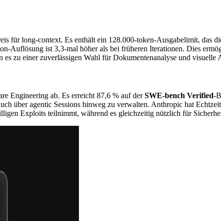
is für long-context. Es enthält ein 128.000-token-Ausgabelimit, das 
on-Auflösung ist 3,3-mal höher als bei früheren Iterationen. Dies ermö
n es zu einer zuverlässigen Wahl für Dokumentenanalyse und visuelle
are Engineering ab. Es erreicht 87,6 % auf der
SWE-bench Verified
-B
ch über agentic Sessions hinweg zu verwalten. Anthropic hat Echtzeit-
ligen Exploits teilnimmt, während es gleichzeitig nützlich für Sicherhei