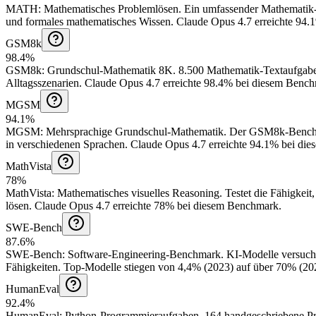
MATH
:
Mathematisches Problemlösen
.
Ein umfassender Mathematik-
und formales mathematisches Wissen.
Claude Opus 4.7 erreichte 94.
GSM8k
98.4%
GSM8k
:
Grundschul-Mathematik 8K
.
8.500 Mathematik-Textaufgaben
Alltagsszenarien.
Claude Opus 4.7 erreichte 98.4% bei diesem Bench
MGSM
94.1%
MGSM
:
Mehrsprachige Grundschul-Mathematik
.
Der GSM8k-Benchmar
in verschiedenen Sprachen.
Claude Opus 4.7 erreichte 94.1% bei di
MathVista
78%
MathVista
:
Mathematisches visuelles Reasoning
.
Testet die Fähigkei
lösen.
Claude Opus 4.7 erreichte 78% bei diesem Benchmark.
SWE-Bench
87.6%
SWE-Bench
:
Software-Engineering-Benchmark
.
KI-Modelle versuche
Fähigkeiten. Top-Modelle stiegen von 4,4% (2023) auf über 70% (20
HumanEval
92.4%
HumanEval
:
Python-Programmieraufgaben
.
164 handgeschriebene Pr