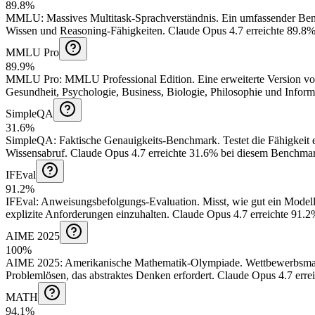
89.8%
MMLU
:
Massives Multitask-Sprachverständnis
.
Ein umfassender Ben
Wissen und Reasoning-Fähigkeiten.
Claude Opus 4.7 erreichte 89.8
MMLU Pro
89.9%
MMLU Pro
:
MMLU Professional Edition
.
Eine erweiterte Version 
Gesundheit, Psychologie, Business, Biologie, Philosophie und Inform
SimpleQA
31.6%
SimpleQA
:
Faktische Genauigkeits-Benchmark
.
Testet die Fähigkeit
Wissensabruf.
Claude Opus 4.7 erreichte 31.6% bei diesem Benchma
IFEval
91.2%
IFEval
:
Anweisungsbefolgungs-Evaluation
.
Misst, wie gut ein Model
explizite Anforderungen einzuhalten.
Claude Opus 4.7 erreichte 91.
AIME 2025
100%
AIME 2025
:
Amerikanische Mathematik-Olympiade
.
Wettbewerbsmat
Problemlösen, das abstraktes Denken erfordert.
Claude Opus 4.7 erre
MATH
94.1%