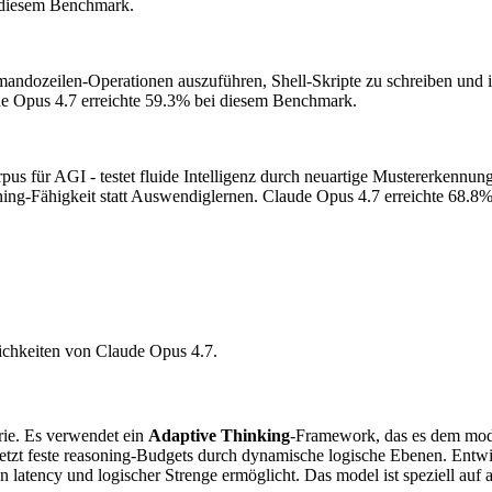
 diesem Benchmark.
mandozeilen-Operationen auszuführen, Shell-Skripte zu schreiben und
e Opus 4.7 erreichte 59.3% bei diesem Benchmark.
us für AGI - testet fluide Intelligenz durch neuartige Mustererkennun
ing-Fähigkeit statt Auswendiglernen.
Claude Opus 4.7 erreichte 68.8
ichkeiten von Claude Opus 4.7.
rie. Es verwendet ein
Adaptive Thinking
-Framework, das es dem mode
tzt feste reasoning-Budgets durch dynamische logische Ebenen. Entwic
latency und logischer Strenge ermöglicht. Das model ist speziell auf