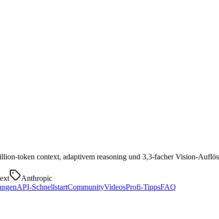
llion-token context, adaptivem reasoning und 3,3-facher Vision-Auflösu
ext
Anthropic
ungen
API-Schnellstart
Community
Videos
Profi-Tipps
FAQ