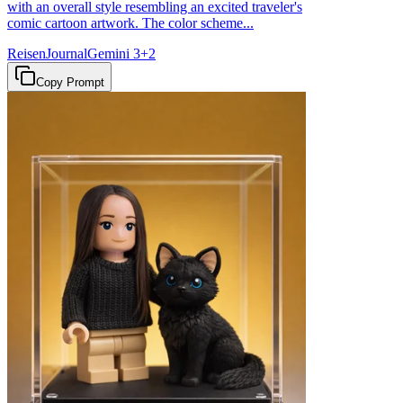
with an overall style resembling an excited traveler's
comic cartoon artwork. The color scheme...
Reisen
Journal
Gemini 3
+
2
Copy Prompt