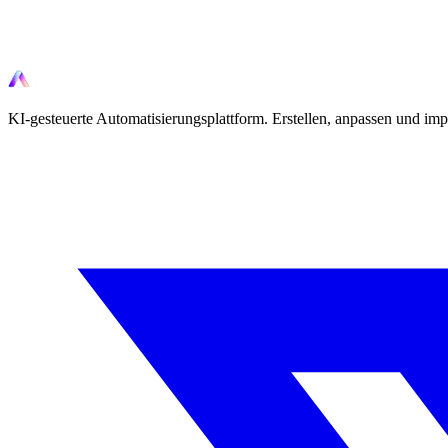
Bereit zu automatisieren?
Beginnen Sie noch heute, Ihre Workflows mit KI-gesteuerten Tools zu
KI-gesteuerte Automatisierungsplattform. Erstellen, anpassen und imp