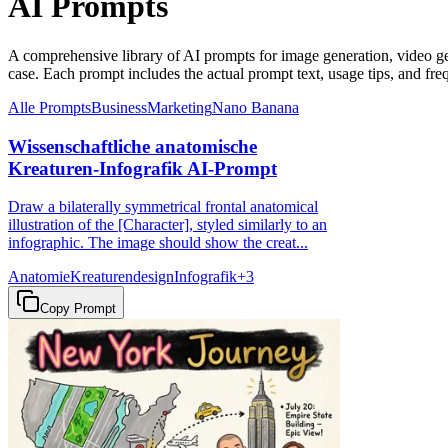
AI Prompts
A comprehensive library of AI prompts for image generation, video 
case. Each prompt includes the actual prompt text, usage tips, and fre
Alle Prompts
Business
Marketing
Nano Banana
Wissenschaftliche anatomische
Kreaturen-Infografik AI-Prompt
Draw a bilaterally symmetrical frontal anatomical
illustration of the [Character], styled similarly to an
infographic. The image should show the creat...
Anatomie
Kreaturendesign
Infografik
+
3
Copy Prompt