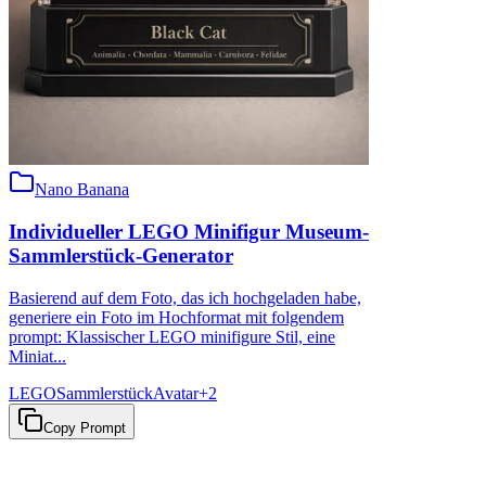
Nano Banana
Individueller LEGO Minifigur Museum-
Sammlerstück-Generator
Basierend auf dem Foto, das ich hochgeladen habe,
generiere ein Foto im Hochformat mit folgendem
prompt: Klassischer LEGO minifigure Stil, eine
Miniat...
LEGO
Sammlerstück
Avatar
+
2
Copy Prompt