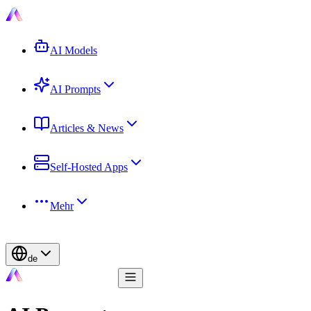
AI Models
AI Prompts
Articles & News
Self-Hosted Apps
Mehr
de