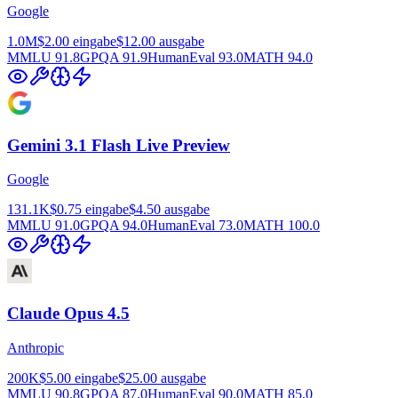
Google
1.0M
$2.00
eingabe
$12.00
ausgabe
MMLU
91.8
GPQA
91.9
HumanEval
93.0
MATH
94.0
Gemini 3.1 Flash Live Preview
Google
131.1K
$0.75
eingabe
$4.50
ausgabe
MMLU
91.0
GPQA
94.0
HumanEval
73.0
MATH
100.0
Claude Opus 4.5
Anthropic
200K
$5.00
eingabe
$25.00
ausgabe
MMLU
90.8
GPQA
87.0
HumanEval
90.0
MATH
85.0