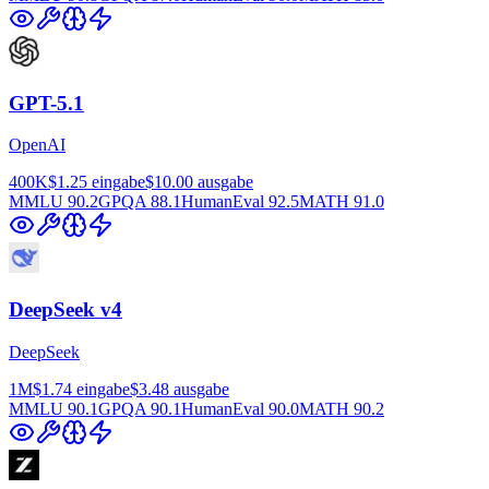
GPT-5.1
OpenAI
400K
$1.25
eingabe
$10.00
ausgabe
MMLU
90.2
GPQA
88.1
HumanEval
92.5
MATH
91.0
DeepSeek v4
DeepSeek
1M
$1.74
eingabe
$3.48
ausgabe
MMLU
90.1
GPQA
90.1
HumanEval
90.0
MATH
90.2