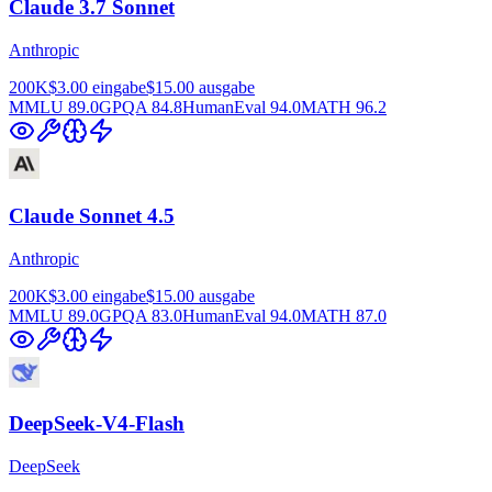
Claude 3.7 Sonnet
Anthropic
200K
$3.00
eingabe
$15.00
ausgabe
MMLU
89.0
GPQA
84.8
HumanEval
94.0
MATH
96.2
Claude Sonnet 4.5
Anthropic
200K
$3.00
eingabe
$15.00
ausgabe
MMLU
89.0
GPQA
83.0
HumanEval
94.0
MATH
87.0
DeepSeek-V4-Flash
DeepSeek