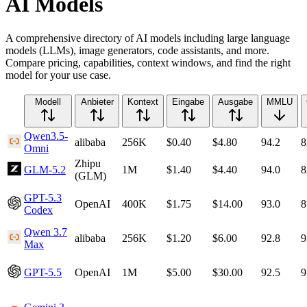
AI Models
A comprehensive directory of AI models including large language
models (LLMs), image generators, code assistants, and more.
Compare pricing, capabilities, context windows, and find the right
model for your use case.
Modell
Anbieter
Kontext
Eingabe
Ausgabe
MMLU
Qwen3.5-
alibaba
256K
$0.40
$4.80
94.2
8
Omni
Zhipu
GLM-5.2
1M
$1.40
$4.40
94.0
8
(GLM)
GPT-5.3
OpenAI
400K
$1.75
$14.00
93.0
8
Codex
Qwen 3.7
alibaba
256K
$1.20
$6.00
92.8
9
Max
GPT-5.5
OpenAI
1M
$5.00
$30.00
92.5
9