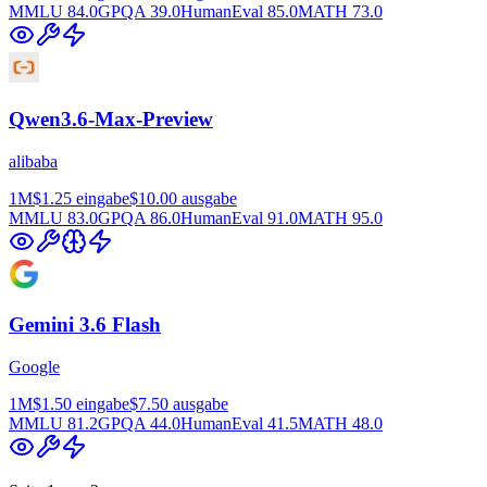
MMLU
84.0
GPQA
39.0
HumanEval
85.0
MATH
73.0
Qwen3.6-Max-Preview
alibaba
1M
$1.25
eingabe
$10.00
ausgabe
MMLU
83.0
GPQA
86.0
HumanEval
91.0
MATH
95.0
Gemini 3.6 Flash
Google
1M
$1.50
eingabe
$7.50
ausgabe
MMLU
81.2
GPQA
44.0
HumanEval
41.5
MATH
48.0