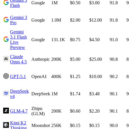
Gemini 3
Google
1M
$0.50
$3.00
91.8
9
Flash
Gemini 3
Google
1.0M
$2.00
$12.00
91.8
9
Pro
Gemini
3.1 Flash
Google
131.1K
$0.75
$4.50
91.0
9
Live
Preview
Claude
Anthropic
200K
$5.00
$25.00
90.8
8
Opus 4.5
GPT-5.1
OpenAI
400K
$1.25
$10.00
90.2
8
DeepSeek
DeepSeek
1M
$1.74
$3.48
90.1
9
v4
Zhipu
GLM-4.7
200K
$0.60
$2.20
90.1
8
(GLM)
Kimi K2
Moonshot
256K
$0.15
$0.15
90.0
9
Thinking