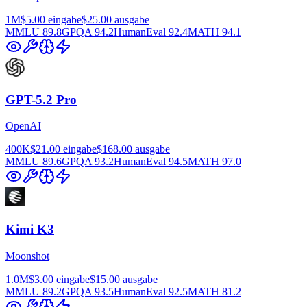
1M
$5.00
eingabe
$25.00
ausgabe
MMLU
89.8
GPQA
94.2
HumanEval
92.4
MATH
94.1
GPT-5.2 Pro
OpenAI
400K
$21.00
eingabe
$168.00
ausgabe
MMLU
89.6
GPQA
93.2
HumanEval
94.5
MATH
97.0
Kimi K3
Moonshot
1.0M
$3.00
eingabe
$15.00
ausgabe
MMLU
89.2
GPQA
93.5
HumanEval
92.5
MATH
81.2