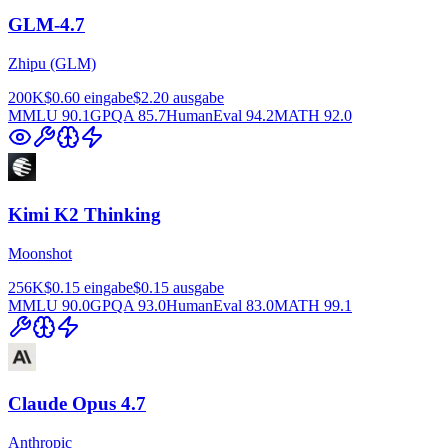
GLM-4.7
Zhipu (GLM)
200K
$0.60
eingabe
$2.20
ausgabe
MMLU
90.1
GPQA
85.7
HumanEval
94.2
MATH
92.0
Kimi K2 Thinking
Moonshot
256K
$0.15
eingabe
$0.15
ausgabe
MMLU
90.0
GPQA
93.0
HumanEval
83.0
MATH
99.1
Claude Opus 4.7
Anthropic