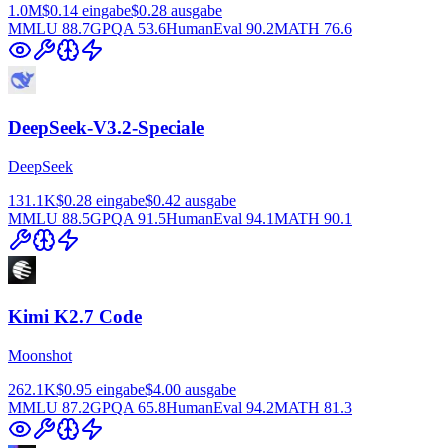
1.0M
$0.14
eingabe
$0.28
ausgabe
MMLU
88.7
GPQA
53.6
HumanEval
90.2
MATH
76.6
DeepSeek-V3.2-Speciale
DeepSeek
131.1K
$0.28
eingabe
$0.42
ausgabe
MMLU
88.5
GPQA
91.5
HumanEval
94.1
MATH
90.1
Kimi K2.7 Code
Moonshot
262.1K
$0.95
eingabe
$4.00
ausgabe
MMLU
87.2
GPQA
65.8
HumanEval
94.2
MATH
81.3