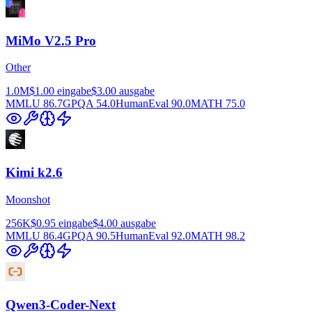
MiMo V2.5 Pro
Other
1.0M
$1.00
eingabe
$3.00
ausgabe
MMLU
86.7
GPQA
54.0
HumanEval
90.0
MATH
75.0
Kimi k2.6
Moonshot
256K
$0.95
eingabe
$4.00
ausgabe
MMLU
86.4
GPQA
90.5
HumanEval
92.0
MATH
98.2
Qwen3-Coder-Next