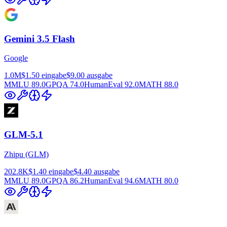
Gemini 3.5 Flash
Google
1.0M
$1.50
eingabe
$9.00
ausgabe
MMLU
89.0
GPQA
74.0
HumanEval
92.0
MATH
88.0
GLM-5.1
Zhipu (GLM)
202.8K
$1.40
eingabe
$4.40
ausgabe
MMLU
89.0
GPQA
86.2
HumanEval
94.6
MATH
80.0