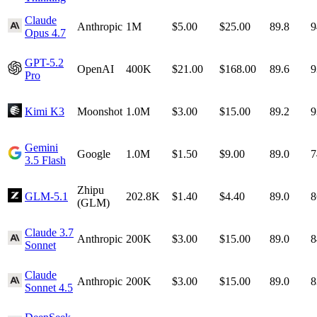
Claude
Anthropic
1M
$5.00
$25.00
89.8
9
Opus 4.7
GPT-5.2
OpenAI
400K
$21.00
$168.00
89.6
9
Pro
Kimi K3
Moonshot
1.0M
$3.00
$15.00
89.2
9
Gemini
Google
1.0M
$1.50
$9.00
89.0
7
3.5 Flash
Zhipu
GLM-5.1
202.8K
$1.40
$4.40
89.0
8
(GLM)
Claude 3.7
Anthropic
200K
$3.00
$15.00
89.0
8
Sonnet
Claude
Anthropic
200K
$3.00
$15.00
89.0
8
Sonnet 4.5