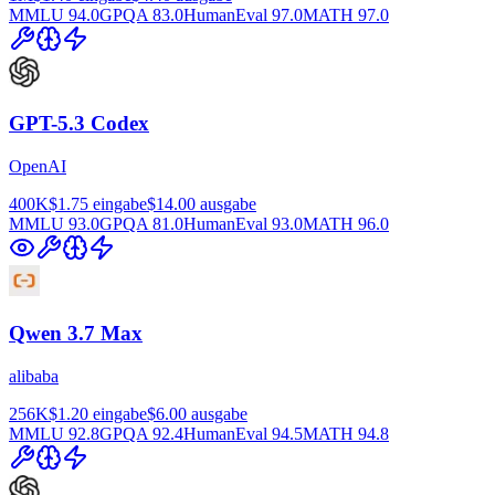
MMLU
94.0
GPQA
83.0
HumanEval
97.0
MATH
97.0
GPT-5.3 Codex
OpenAI
400K
$1.75
eingabe
$14.00
ausgabe
MMLU
93.0
GPQA
81.0
HumanEval
93.0
MATH
96.0
Qwen 3.7 Max
alibaba
256K
$1.20
eingabe
$6.00
ausgabe
MMLU
92.8
GPQA
92.4
HumanEval
94.5
MATH
94.8