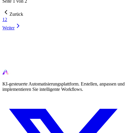
Seite 1 von 2
Zurück
1
2
Weiter
Bereit zu automatisieren?
Beginnen Sie noch heute, Ihre Workflows mit KI-gesteuerten Tools
zu automatisieren.
KI-gesteuerte Automatisierungsplattform. Erstellen, anpassen und
implementieren Sie intelligente Workflows.