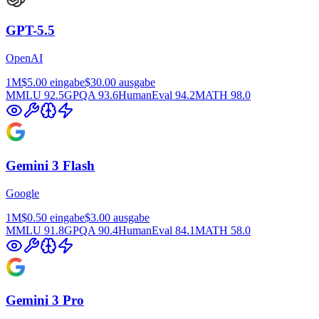
GPT-5.5
OpenAI
1M
$5.00
eingabe
$30.00
ausgabe
MMLU
92.5
GPQA
93.6
HumanEval
94.2
MATH
98.0
Gemini 3 Flash
Google
1M
$0.50
eingabe
$3.00
ausgabe
MMLU
91.8
GPQA
90.4
HumanEval
84.1
MATH
58.0
Gemini 3 Pro