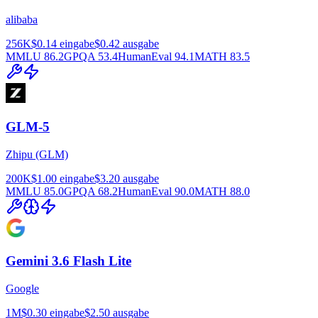
alibaba
256K
$0.14
eingabe
$0.42
ausgabe
MMLU
86.2
GPQA
53.4
HumanEval
94.1
MATH
83.5
GLM-5
Zhipu (GLM)
200K
$1.00
eingabe
$3.20
ausgabe
MMLU
85.0
GPQA
68.2
HumanEval
90.0
MATH
88.0
Gemini 3.6 Flash Lite
Google
1M
$0.30
eingabe
$2.50
ausgabe