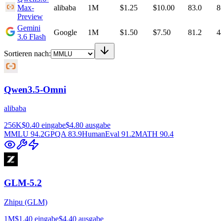
Max-
alibaba
1M
$1.25
$10.00
83.0
8
Preview
Gemini
Google
1M
$1.50
$7.50
81.2
4
3.6 Flash
Sortieren nach
:
Qwen3.5-Omni
alibaba
256K
$0.40
eingabe
$4.80
ausgabe
MMLU
94.2
GPQA
83.9
HumanEval
91.2
MATH
90.4
GLM-5.2
Zhipu (GLM)
1M
$1.40
eingabe
$4.40
ausgabe