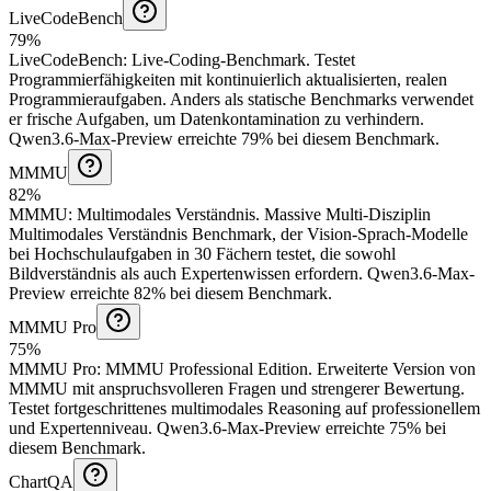
LiveCodeBench
79%
LiveCodeBench
:
Live-Coding-Benchmark
.
Testet
Programmierfähigkeiten mit kontinuierlich aktualisierten, realen
Programmieraufgaben. Anders als statische Benchmarks verwendet
er frische Aufgaben, um Datenkontamination zu verhindern.
Qwen3.6-Max-Preview erreichte 79% bei diesem Benchmark.
MMMU
82%
MMMU
:
Multimodales Verständnis
.
Massive Multi-Disziplin
Multimodales Verständnis Benchmark, der Vision-Sprach-Modelle
bei Hochschulaufgaben in 30 Fächern testet, die sowohl
Bildverständnis als auch Expertenwissen erfordern.
Qwen3.6-Max-
Preview erreichte 82% bei diesem Benchmark.
MMMU Pro
75%
MMMU Pro
:
MMMU Professional Edition
.
Erweiterte Version von
MMMU mit anspruchsvolleren Fragen und strengerer Bewertung.
Testet fortgeschrittenes multimodales Reasoning auf professionellem
und Expertenniveau.
Qwen3.6-Max-Preview erreichte 75% bei
diesem Benchmark.
ChartQA