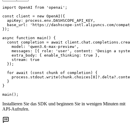
import OpenAI from 'openai';

const client = new OpenAI({

  apiKey: process.env.DASHSCOPE_API_KEY,

  base_url: 'https://dashscope-intl.aliyuncs.com/compat
});

async function main() {

  const completion = await client.chat.completions.crea
    model: 'qwen3.6-max-preview',

    messages: [{ role: 'user', content: 'Design a syste
    extra_body: { enable_thinking: true },

    stream: true

  });

  for await (const chunk of completion) {

    process.stdout.write(chunk.choices[0]?.delta?.conte
  }

}

main();
Installieren Sie das SDK und beginnen Sie in wenigen Minuten mit
API-Aufrufen.