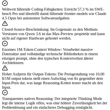
Weltweit führende Coding-Fähigkeiten
:
Erreicht 57,3 % im SWE-
bench Pro und übertrifft damit führende frontier models wie Claude
4.5 Opus bei autonomen Softwareaufgaben.
Closed-Source-Beschränkung
:
Im Gegensatz zu den Medium-
Versionen von Qwen 3.6 ist das Max-Preview proprietär und kann
nicht auf eigener Hardware gehostet werden.
Enormes 1M-Token-Context Window
:
Verarbeitet massive
Datensätze und vollständige technische Bibliotheken in einem
einzigen prompt, ohne den typischen Kontextverlust älterer
Architekturen.
Hoher Aufpreis für Output-Tokens
:
Die Preisgestaltung von 10,00
$/1M output tokens stellt einen Aufschlag von 8x gegenüber dem
Input-Preis dar, was lange Reasoning-Ketten teurer macht als den
Input.
Transparentes natives Reasoning
:
Der integrierte Thinking Mode
legt die interne Logik offen, was eine höhere Zuverlässigkeit bei der
Problemlösung und ein einfacheres Debugging ermöglicht.