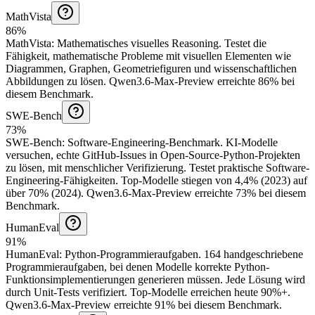
MathVista
86%
MathVista
:
Mathematisches visuelles Reasoning
.
Testet die
Fähigkeit, mathematische Probleme mit visuellen Elementen wie
Diagrammen, Graphen, Geometriefiguren und wissenschaftlichen
Abbildungen zu lösen.
Qwen3.6-Max-Preview erreichte 86% bei
diesem Benchmark.
SWE-Bench
73%
SWE-Bench
:
Software-Engineering-Benchmark
.
KI-Modelle
versuchen, echte GitHub-Issues in Open-Source-Python-Projekten
zu lösen, mit menschlicher Verifizierung. Testet praktische Software-
Engineering-Fähigkeiten. Top-Modelle stiegen von 4,4% (2023) auf
über 70% (2024).
Qwen3.6-Max-Preview erreichte 73% bei diesem
Benchmark.
HumanEval
91%
HumanEval
:
Python-Programmieraufgaben
.
164 handgeschriebene
Programmieraufgaben, bei denen Modelle korrekte Python-
Funktionsimplementierungen generieren müssen. Jede Lösung wird
durch Unit-Tests verifiziert. Top-Modelle erreichen heute 90%+.
Qwen3.6-Max-Preview erreichte 91% bei diesem Benchmark.