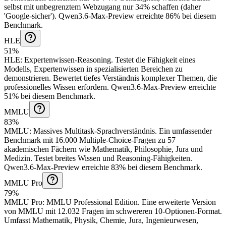
selbst mit unbegrenztem Webzugang nur 34% schaffen (daher
'Google-sicher').
Qwen3.6-Max-Preview erreichte 86% bei diesem
Benchmark.
HLE
51%
HLE
:
Expertenwissen-Reasoning
.
Testet die Fähigkeit eines
Modells, Expertenwissen in spezialisierten Bereichen zu
demonstrieren. Bewertet tiefes Verständnis komplexer Themen, die
professionelles Wissen erfordern.
Qwen3.6-Max-Preview erreichte
51% bei diesem Benchmark.
MMLU
83%
MMLU
:
Massives Multitask-Sprachverständnis
.
Ein umfassender
Benchmark mit 16.000 Multiple-Choice-Fragen zu 57
akademischen Fächern wie Mathematik, Philosophie, Jura und
Medizin. Testet breites Wissen und Reasoning-Fähigkeiten.
Qwen3.6-Max-Preview erreichte 83% bei diesem Benchmark.
MMLU Pro
79%
MMLU Pro
:
MMLU Professional Edition
.
Eine erweiterte Version
von MMLU mit 12.032 Fragen im schwereren 10-Optionen-Format.
Umfasst Mathematik, Physik, Chemie, Jura, Ingenieurwesen,