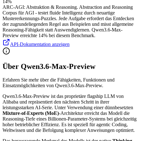
14%
ARC-AGI
:
Abstraktion & Reasoning
.
Abstraction and Reasoning
Corpus für AGI - testet fluide Intelligenz durch neuartige
Mustererkennungs-Puzzles. Jede Aufgabe erfordert das Entdecken
der zugrundeliegenden Regel aus Beispielen und misst allgemeine
Reasoning-Fähigkeit statt Auswendiglernen.
Qwen3.6-Max-
Preview erreichte 14% bei diesem Benchmark.
API-Dokumentation anzeigen
Über Qwen3.6-Max-Preview
Erfahren Sie mehr über die Fähigkeiten, Funktionen und
Einsatzmöglichkeiten von Qwen3.6-Max-Preview.
Qwen3.6-Max-Preview ist das proprietäre flagship LLM von
Alibaba und repräsentiert den nächsten Schritt in ihrer
leistungsstarken AI-Serie. Unter Verwendung einer dünnbesetzten
Mixture-of-Experts (MoE)
-Architektur erreicht das Modell die
Reasoning-Tiefe eines Billionen-Parameter-Systems bei gleichzeitig
hoher betrieblicher Effizienz. Es ist speziell für agentic Coding,
Weltwissen und die Befolgung komplexer Anweisungen optimiert.
Das herausragende Merkmal des Modells ist der native
Thinking