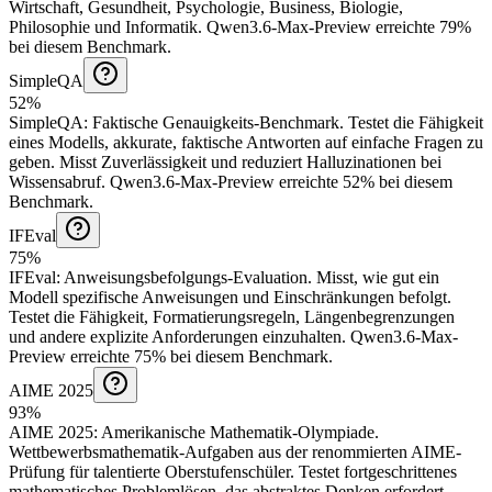
Wirtschaft, Gesundheit, Psychologie, Business, Biologie,
Philosophie und Informatik.
Qwen3.6-Max-Preview erreichte 79%
bei diesem Benchmark.
SimpleQA
52%
SimpleQA
:
Faktische Genauigkeits-Benchmark
.
Testet die Fähigkeit
eines Modells, akkurate, faktische Antworten auf einfache Fragen zu
geben. Misst Zuverlässigkeit und reduziert Halluzinationen bei
Wissensabruf.
Qwen3.6-Max-Preview erreichte 52% bei diesem
Benchmark.
IFEval
75%
IFEval
:
Anweisungsbefolgungs-Evaluation
.
Misst, wie gut ein
Modell spezifische Anweisungen und Einschränkungen befolgt.
Testet die Fähigkeit, Formatierungsregeln, Längenbegrenzungen
und andere explizite Anforderungen einzuhalten.
Qwen3.6-Max-
Preview erreichte 75% bei diesem Benchmark.
AIME 2025
93%
AIME 2025
:
Amerikanische Mathematik-Olympiade
.
Wettbewerbsmathematik-Aufgaben aus der renommierten AIME-
Prüfung für talentierte Oberstufenschüler. Testet fortgeschrittenes
mathematisches Problemlösen, das abstraktes Denken erfordert.