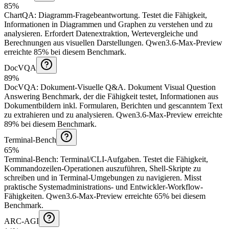
85%
ChartQA
:
Diagramm-Fragebeantwortung
.
Testet die Fähigkeit,
Informationen in Diagrammen und Graphen zu verstehen und zu
analysieren. Erfordert Datenextraktion, Wertevergleiche und
Berechnungen aus visuellen Darstellungen.
Qwen3.6-Max-Preview
erreichte 85% bei diesem Benchmark.
DocVQA
89%
DocVQA
:
Dokument-Visuelle Q&A
.
Dokument Visual Question
Answering Benchmark, der die Fähigkeit testet, Informationen aus
Dokumentbildern inkl. Formularen, Berichten und gescanntem Text
zu extrahieren und zu analysieren.
Qwen3.6-Max-Preview erreichte
89% bei diesem Benchmark.
Terminal-Bench
65%
Terminal-Bench
:
Terminal/CLI-Aufgaben
.
Testet die Fähigkeit,
Kommandozeilen-Operationen auszuführen, Shell-Skripte zu
schreiben und in Terminal-Umgebungen zu navigieren. Misst
praktische Systemadministrations- und Entwickler-Workflow-
Fähigkeiten.
Qwen3.6-Max-Preview erreichte 65% bei diesem
Benchmark.
ARC-AGI