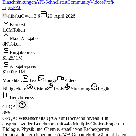
Einschränkungen
API-Schnellstart
Community
Videos
Profi-
Tipps
FAQ
alibaba
Qwen 3.6
20. April 2026
Kontext
1.0M
Token
Max. Ausgabe
8K
Token
Eingabepreis
$1.25
/ 1M
Ausgabepreis
$10.00
/ 1M
Modalität
:
Text
Image
Video
Fähigkeiten
:
Vision
Tools
Streaming
Logik
Benchmarks
GPQA
86%
GPQA
:
Wissenschafts-Q&A auf Hochschulniveau
.
Ein
anspruchsvoller Benchmark mit 448 Multiple-Choice-Fragen in
Biologie, Physik und Chemie, erstellt von Fachexperten.
Doktoranden erreichen nur 65-74% Genauigkeit, während Laien