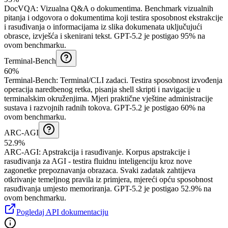
DocVQA
:
Vizualna Q&A o dokumentima
.
Benchmark vizualnih
pitanja i odgovora o dokumentima koji testira sposobnost ekstrakcije
i rasuđivanja o informacijama iz slika dokumenata uključujući
obrasce, izvješća i skenirani tekst.
GPT-5.2 je postigao 95% na
ovom benchmarku.
Terminal-Bench
60%
Terminal-Bench
:
Terminal/CLI zadaci
.
Testira sposobnost izvođenja
operacija naredbenog retka, pisanja shell skripti i navigacije u
terminalskim okruženjima. Mjeri praktične vještine administracije
sustava i razvojnih radnih tokova.
GPT-5.2 je postigao 60% na
ovom benchmarku.
ARC-AGI
52.9%
ARC-AGI
:
Apstrakcija i rasuđivanje
.
Korpus apstrakcije i
rasuđivanja za AGI - testira fluidnu inteligenciju kroz nove
zagonetke prepoznavanja obrazaca. Svaki zadatak zahtijeva
otkrivanje temeljnog pravila iz primjera, mjereći opću sposobnost
rasuđivanja umjesto memoriranja.
GPT-5.2 je postigao 52.9% na
ovom benchmarku.
Pogledaj API dokumentaciju