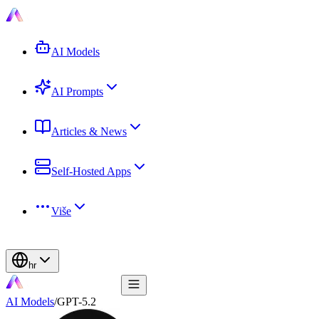
AI Models
AI Prompts
Articles & News
Self-Hosted Apps
Više
hr
AI Models
/
GPT-5.2