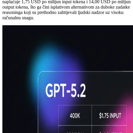
naplaćuje 1,75 USD po milijun input tokena i 14,00 USD po milijun
output tokena, što ga čini isplativom alternativom za duboke zadatke
reasoninga koji su prethodno zahtijevali ljudski nadzor uz visoku
računalnu snagu.