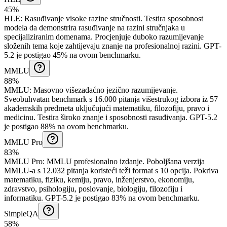
45%
HLE
:
Rasuđivanje visoke razine stručnosti
.
Testira sposobnost
modela da demonstrira rasuđivanje na razini stručnjaka u
specijaliziranim domenama. Procjenjuje duboko razumijevanje
složenih tema koje zahtijevaju znanje na profesionalnoj razini.
GPT-
5.2 je postigao 45% na ovom benchmarku.
MMLU
88%
MMLU
:
Masovno višezadaćno jezično razumijevanje
.
Sveobuhvatan benchmark s 16.000 pitanja višestrukog izbora iz 57
akademskih predmeta uključujući matematiku, filozofiju, pravo i
medicinu. Testira široko znanje i sposobnosti rasuđivanja.
GPT-5.2
je postigao 88% na ovom benchmarku.
MMLU Pro
83%
MMLU Pro
:
MMLU profesionalno izdanje
.
Poboljšana verzija
MMLU-a s 12.032 pitanja koristeći teži format s 10 opcija. Pokriva
matematiku, fiziku, kemiju, pravo, inženjerstvo, ekonomiju,
zdravstvo, psihologiju, poslovanje, biologiju, filozofiju i
informatiku.
GPT-5.2 je postigao 83% na ovom benchmarku.
SimpleQA
58%