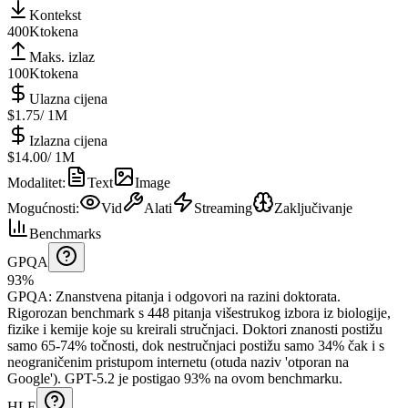
Kontekst
400K
tokena
Maks. izlaz
100K
tokena
Ulazna cijena
$1.75
/ 1M
Izlazna cijena
$14.00
/ 1M
Modalitet
:
Text
Image
Mogućnosti
:
Vid
Alati
Streaming
Zaključivanje
Benchmarks
GPQA
93%
GPQA
:
Znanstvena pitanja i odgovori na razini doktorata
.
Rigorozan benchmark s 448 pitanja višestrukog izbora iz biologije,
fizike i kemije koje su kreirali stručnjaci. Doktori znanosti postižu
samo 65-74% točnosti, dok nestručnjaci postižu samo 34% čak i s
neograničenim pristupom internetu (otuda naziv 'otporan na
Google').
GPT-5.2 je postigao 93% na ovom benchmarku.
HLE