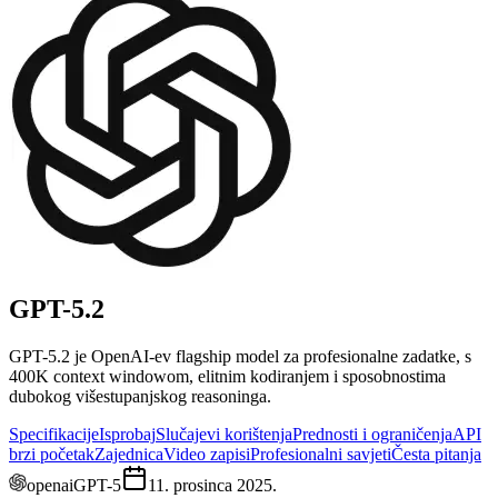
GPT-5.2
GPT-5.2 je OpenAI-ev flagship model za profesionalne zadatke, s
400K context windowom, elitnim kodiranjem i sposobnostima
dubokog višestupanjskog reasoninga.
Specifikacije
Isprobaj
Slučajevi korištenja
Prednosti i ograničenja
API
brzi početak
Zajednica
Video zapisi
Profesionalni savjeti
Česta pitanja
openai
GPT-5
11. prosinca 2025.