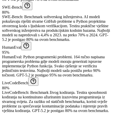
SWE-Bench
80%
SWE-Bench
:
Benchmark softverskog inženjerstva
.
AI modeli
pokušavaju riješiti stvarne GitHub probleme u Python projektima
otvorenog koda s ljudskom verifikacijom. Testira praktične vještine
softverskog inženjerstva na produkcijskim kodnim bazama. Najbolji
modeli su napredovali s 4,4% u 2023. na preko 70% u 2024.
GPT-
5.2 je postigao 80% na ovom benchmarku.
HumanEval
95%
HumanEval
:
Python programerski problemi
.
164 ručno napisana
programerska problema gdje modeli moraju generirati ispravne
implementacije Python funkcija. Svako rješenje se verificira
jediničnim testovima. Najbolji modeli sada postižu preko 90%
točnosti.
GPT-5.2 je postigao 95% na ovom benchmarku.
LiveCodeBench
80%
LiveCodeBench
:
Benchmark živog kodiranja
.
Testira sposobnosti
kodiranja na kontinuirano ažuriranim izazovima programiranja iz
stvarnog svijeta. Za razliku od statičnih benchmarka, koristi svježe
probleme za sprečavanje kontaminacije podataka i mjerenje pravih
vještina kodiranja.
GPT-5.2 je postigao 80% na ovom benchmarku.