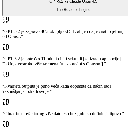
GPT-5.2 vs Claude Opus 4.5
The Refactor Engine
“
GPT 5.2 je zapravo 40% skuplji od 5.1, ali je i dalje znatno jeftiniji
od Opusa.
”
“
GPT 5.2 je potrošio 11 minuta i 20 sekundi [za izradu aplikacije].
Dakle, dvostruko više vremena [u usporedbi s Opusom].
”
“
Kvaliteta outputa je puno veća kada dopustite da način rada
'razmišljanja' odradi svoje.
”
“
Obradio je refaktoring više datoteka bez gubitka definicija tipova.
”