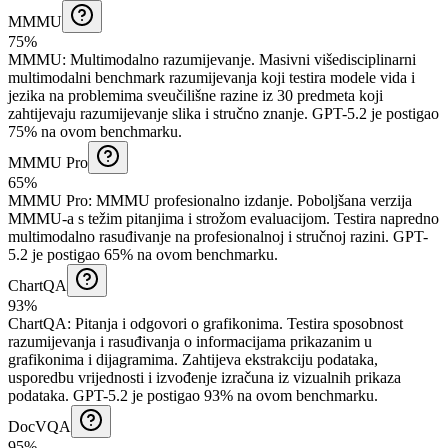
MMMU
75%
MMMU
:
Multimodalno razumijevanje
.
Masivni višedisciplinarni
multimodalni benchmark razumijevanja koji testira modele vida i
jezika na problemima sveučilišne razine iz 30 predmeta koji
zahtijevaju razumijevanje slika i stručno znanje.
GPT-5.2 je postigao
75% na ovom benchmarku.
MMMU Pro
65%
MMMU Pro
:
MMMU profesionalno izdanje
.
Poboljšana verzija
MMMU-a s težim pitanjima i strožom evaluacijom. Testira napredno
multimodalno rasuđivanje na profesionalnoj i stručnoj razini.
GPT-
5.2 je postigao 65% na ovom benchmarku.
ChartQA
93%
ChartQA
:
Pitanja i odgovori o grafikonima
.
Testira sposobnost
razumijevanja i rasuđivanja o informacijama prikazanim u
grafikonima i dijagramima. Zahtijeva ekstrakciju podataka,
usporedbu vrijednosti i izvođenje izračuna iz vizualnih prikaza
podataka.
GPT-5.2 je postigao 93% na ovom benchmarku.
DocVQA
95%