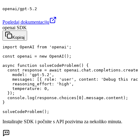
openai/gpt-5.2
Pogledaj dokumentaciju
openai SDK
Kopiraj
import OpenAI from 'openai';

const openai = new OpenAI();

async function solveCodeProblem() {

  const response = await openai.chat.completions.create
    model: 'gpt-5.2',

    messages: [{ role: 'user', content: 'Debug this rac
    reasoning_effort: 'high',

    temperature: 0,

  });

  console.log(response.choices[0].message.content);

}

solveCodeProblem();
Instalirajte SDK i počnite s API pozivima za nekoliko minuta.