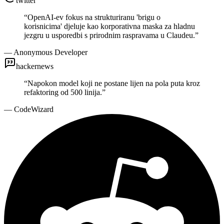
twitter
“
OpenAI-ev fokus na strukturiranu 'brigu o
korisnicima' djeluje kao korporativna maska za hladnu
jezgru u usporedbi s prirodnim raspravama u Claudeu.
”
—
Anonymous Developer
hackernews
“
Napokon model koji ne postane lijen na pola puta kroz
refaktoring od 500 linija.
”
—
CodeWizard