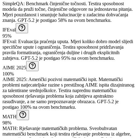
SimpleQA
:
Benchmark činjenične točnosti
.
Testira sposobnost
modela da pruži točne, činjenične odgovore na jednostavna pitanja.
Mjeri pouzdanost i smanjuje halucinacije u zadacima dohvaćanja
znanja.
GPT-5.2 je postigao 58% na ovom benchmarku.
IFEval
95%
IFEval
:
Evaluacija praćenja uputa
.
Mjeri koliko dobro model slijedi
specifične upute i ograničenja. Testira sposobnost pridržavanja
pravila formatiranja, ograničenja duljine i drugih eksplicitnih
zahtjeva.
GPT-5.2 je postigao 95% na ovom benchmarku.
AIME 2025
100%
AIME 2025
:
Američki pozivni matematički ispit
.
Matematički
problemi natjecateljske razine s prestižnog AIME ispita dizajniranog
za talentirane srednjoškolce. Testira naprednu matematičku
sposobnost rješavanja problema koja zahtijeva apstraktno
rasuđivanje, a ne samo prepoznavanje obrazaca.
GPT-5.2 je
postigao 100% na ovom benchmarku.
MATH
98%
MATH
:
Rješavanje matematičkih problema
.
Sveobuhvatan
matematički benchmark koji testira rješavanje problema iz algebre,