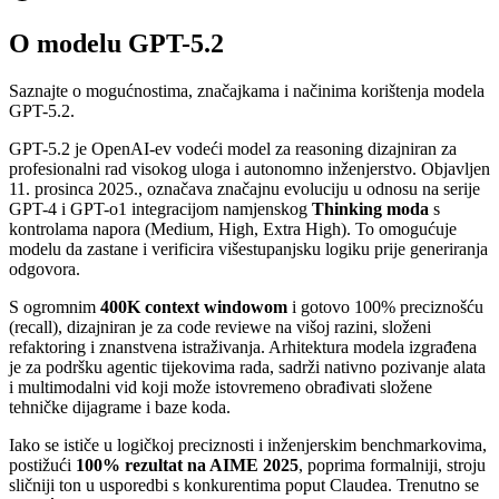
O modelu GPT-5.2
Saznajte o mogućnostima, značajkama i načinima korištenja modela
GPT-5.2.
GPT-5.2 je OpenAI-ev vodeći model za reasoning dizajniran za
profesionalni rad visokog uloga i autonomno inženjerstvo. Objavljen
11. prosinca 2025., označava značajnu evoluciju u odnosu na serije
GPT-4 i GPT-o1 integracijom namjenskog
Thinking moda
s
kontrolama napora (Medium, High, Extra High). To omogućuje
modelu da zastane i verificira višestupanjsku logiku prije generiranja
odgovora.
S ogromnim
400K context windowom
i gotovo 100% preciznošću
(recall), dizajniran je za code reviewe na višoj razini, složeni
refaktoring i znanstvena istraživanja. Arhitektura modela izgrađena
je za podršku agentic tijekovima rada, sadrži nativno pozivanje alata
i multimodalni vid koji može istovremeno obrađivati složene
tehničke dijagrame i baze koda.
Iako se ističe u logičkoj preciznosti i inženjerskim benchmarkovima,
postižući
100% rezultat na AIME 2025
, poprima formalniji, stroju
sličniji ton u usporedbi s konkurentima poput Claudea. Trenutno se