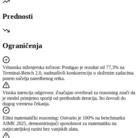
Prednosti
Ograničenja
Vrhunska inženjerska točnost
:
Postigao je rezultat od 77,3% na
Terminal-Bench 2.0, nadmašivši konkurenciju u složenim zadacima
putem sučelja naredbenog retka.
Visoka latencija odgovora
:
Značajan overhead za reasoning znači da
je model primjetno sporiji od prethodnih iteracija, što dovodi do
dugog vremena čekanja.
Elitni matematički reasoning
:
Ostvario je 100% na benchmarku
AIME 2025, demonstrirajući sposobnost za matematiku na
natjecateljskoj razini bez vanjskih alata.