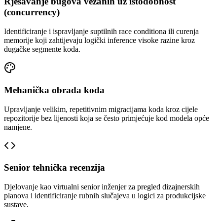
Rješavanje bugova vezanih uz istodobnost
(concurrency)
Identificiranje i ispravljanje suptilnih race conditiona ili curenja
memorije koji zahtijevaju logički inference visoke razine kroz
dugačke segmente koda.
Mehanička obrada koda
Upravljanje velikim, repetitivnim migracijama koda kroz cijele
repozitorije bez lijenosti koja se često primjećuje kod modela opće
namjene.
Senior tehnička recenzija
Djelovanje kao virtualni senior inženjer za pregled dizajnerskih
planova i identificiranje rubnih slučajeva u logici za produkcijske
sustave.