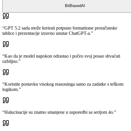
BitBiasedAI
“
GPT 5.2 sada može kreirati potpuno formatirane proračunske
tablice i prezentacije izravno unutar ChatGPT-a.
”
“
Kao da je model napokon odrastao i počeo svoj posao shvaćati
ozbiljno.
”
“
Koristite postavku visokog reasoninga samo za zadatke s teškom
logikom.
”
“
Halucinacije su znatno smanjene u usporedbi sa serijom 4o.
”