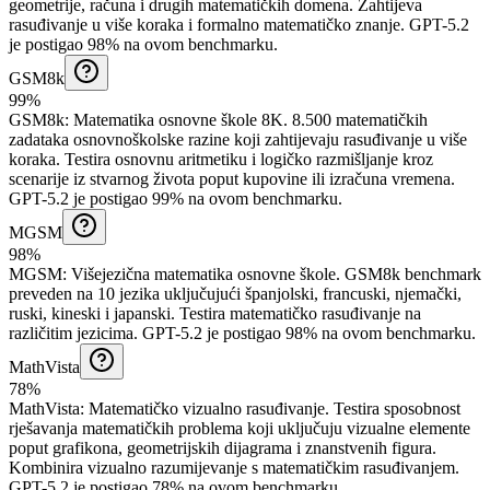
geometrije, računa i drugih matematičkih domena. Zahtijeva
rasuđivanje u više koraka i formalno matematičko znanje.
GPT-5.2
je postigao 98% na ovom benchmarku.
GSM8k
99%
GSM8k
:
Matematika osnovne škole 8K
.
8.500 matematičkih
zadataka osnovnoškolske razine koji zahtijevaju rasuđivanje u više
koraka. Testira osnovnu aritmetiku i logičko razmišljanje kroz
scenarije iz stvarnog života poput kupovine ili izračuna vremena.
GPT-5.2 je postigao 99% na ovom benchmarku.
MGSM
98%
MGSM
:
Višejezična matematika osnovne škole
.
GSM8k benchmark
preveden na 10 jezika uključujući španjolski, francuski, njemački,
ruski, kineski i japanski. Testira matematičko rasuđivanje na
različitim jezicima.
GPT-5.2 je postigao 98% na ovom benchmarku.
MathVista
78%
MathVista
:
Matematičko vizualno rasuđivanje
.
Testira sposobnost
rješavanja matematičkih problema koji uključuju vizualne elemente
poput grafikona, geometrijskih dijagrama i znanstvenih figura.
Kombinira vizualno razumijevanje s matematičkim rasuđivanjem.
GPT-5.2 je postigao 78% na ovom benchmarku.