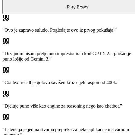
Riley Brown
“
Ovo je zapravo suludo. Pogledajte ovo iz prvog pokušaja.
”
“
Dizajnom nisam pretjerano impresioniran kod GPT 5.2... prošao je
puno lošije od Gemini 3.
”
“
Context recall je gotovo savršen kroz cijeli raspon od 400k.
”
“
Djeluje puno više kao engine za reasoning nego kao chatbot.
”
“
Latencija je jedina stvarna prepreka za neke aplikacije u stvarnom
vremenu.
”