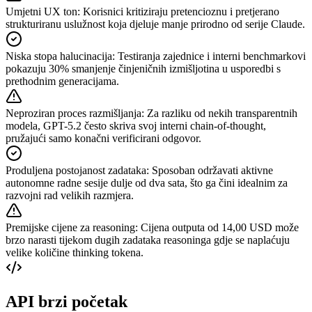
Umjetni UX ton
:
Korisnici kritiziraju pretencioznu i pretjerano
strukturiranu uslužnost koja djeluje manje prirodno od serije Claude.
Niska stopa halucinacija
:
Testiranja zajednice i interni benchmarkovi
pokazuju 30% smanjenje činjeničnih izmišljotina u usporedbi s
prethodnim generacijama.
Neproziran proces razmišljanja
:
Za razliku od nekih transparentnih
modela, GPT-5.2 često skriva svoj interni chain-of-thought,
pružajući samo konačni verificirani odgovor.
Produljena postojanost zadataka
:
Sposoban održavati aktivne
autonomne radne sesije dulje od dva sata, što ga čini idealnim za
razvojni rad velikih razmjera.
Premijske cijene za reasoning
:
Cijena outputa od 14,00 USD može
brzo narasti tijekom dugih zadataka reasoninga gdje se naplaćuju
velike količine thinking tokena.
API brzi početak