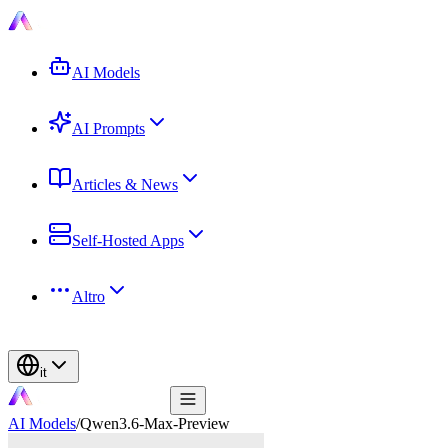
AI Models
AI Prompts
Articles & News
Self-Hosted Apps
Altro
it
AI Models
/
Qwen3.6-Max-Preview