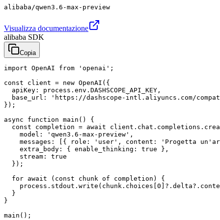
alibaba/qwen3.6-max-preview
Visualizza documentazione
alibaba SDK
Copia
import OpenAI from 'openai';

const client = new OpenAI({

  apiKey: process.env.DASHSCOPE_API_KEY,

  base_url: 'https://dashscope-intl.aliyuncs.com/compat
});

async function main() {

  const completion = await client.chat.completions.crea
    model: 'qwen3.6-max-preview',

    messages: [{ role: 'user', content: 'Progetta un'ar
    extra_body: { enable_thinking: true },

    stream: true

  });

  for await (const chunk of completion) {

    process.stdout.write(chunk.choices[0]?.delta?.conte
  }

}

main();