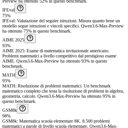
Preview ha ottenuto 52% in questo benchmark.
IFEval
75%
IFEval
:
Valutazione del seguire istruzioni
.
Misura quanto bene un
modello segue istruzioni e vincoli specifici.
Qwen3.6-Max-Preview
ha ottenuto 75% in questo benchmark.
AIME 2025
93%
AIME 2025
:
Esame di matematica invitazionale americano
.
Problemi matematici a livello competitivo dal prestigioso esame
AIME.
Qwen3.6-Max-Preview ha ottenuto 93% in questo
benchmark.
MATH
95%
MATH
:
Risoluzione di problemi matematici
.
Un benchmark
matematico completo che testa la risoluzione di problemi in algebra,
geometria, calcolo.
Qwen3.6-Max-Preview ha ottenuto 95% in
questo benchmark.
GSM8k
98%
GSM8k
:
Matematica scuola elementare 8K
.
8.500 problemi
matematici a parole di livello scuola elementare.
Qwen3.6-Max-