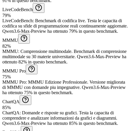
91% in questo benchmark.
LiveCodeBench
79%
LiveCodeBench
:
Benchmark di codifica live
.
Testa le capacita di
codifica su sfide di programmazione reali continuamente aggiornate.
Qwen3.6-Max-Preview ha ottenuto 79% in questo benchmark.
MMMU
82%
MMMU
:
Comprensione multimodale
.
Benchmark di comprensione
multimodale su 30 materie universitarie.
Qwen3.6-Max-Preview ha
ottenuto 82% in questo benchmark.
MMMU Pro
75%
MMMU Pro
:
MMMU Edizione Professionale
.
Versione migliorata
di MMMU con domande piu impegnative.
Qwen3.6-Max-Preview
ha ottenuto 75% in questo benchmark.
ChartQA
85%
ChartQA
:
Domande e risposte su grafici
.
Testa la capacita di
comprendere e analizzare informazioni da grafici e diagrammi.
Qwen3.6-Max-Preview ha ottenuto 85% in questo benchmark.