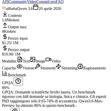
API
Community
Video
Consigli pro
FAQ
alibaba
Qwen 3.6
20 aprile 2026
Contesto
1.0M
token
Output max
8K
token
Prezzo input
$1.25
/ 1M
Prezzo output
$10.00
/ 1M
Modalita
:
Text
Image
Video
Capacita
:
Visione
Strumenti
Streaming
Ragionamento
Benchmark
GPQA
86%
GPQA
:
Domande scientifiche livello laurea
.
Un benchmark
rigoroso con 448 domande su biologia, fisica e chimica. Gli esperti
PhD raggiungono solo il 65-74% di accuratezza.
Qwen3.6-Max-
Preview ha ottenuto 86% in questo benchmark.