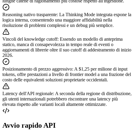
lunghe catene di ragionamento più costose rispetto all'ingestione.
Reasoning nativo trasparente
:
La Thinking Mode integrata espone la
logica interna, consentendo una maggiore affidabilità nella
risoluzione di problemi complessi e un debug più semplice.
Vincoli del knowledge cutoff
:
Essendo un modello di anteprima
statico, manca di consapevolezza in tempo reale di eventi o
aggiornamenti di librerie oltre il suo cutoff di addestramento di inizio
2026.
Posizionamento di prezzo aggressivo
:
A $1,25 per milione di input
tokens, offre prestazioni a livello di frontier model a una frazione del
costo delle equivalenti soluzioni proprietarie occidentali.
Latency dell'API regionale
:
A seconda della regione di distribuzione,
gli utenti internazionali potrebbero riscontrare una latency più
elevata rispetto alle varianti locali altamente ottimizzate.
Avvio rapido API