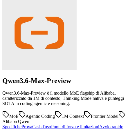
Qwen3.6-Max-Preview
Qwen3.6-Max-Preview è il modello MoE flagship di Alibaba,
caratterizzato da 1M di contesto, Thinking Mode nativa e punteggi
SOTA in coding agentic e reasoning.
MoE
Agentic Coding
1M Context
Frontier Model
Alibaba Qwen
Specifiche
Prova
Casi d'uso
Punti di forza e limitazioni
Avvio rapido