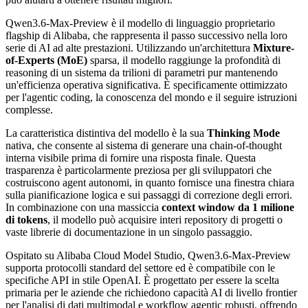
Qwen3.6-Max-Preview è il modello di linguaggio proprietario
flagship di Alibaba, che rappresenta il passo successivo nella loro
serie di AI ad alte prestazioni. Utilizzando un'architettura
Mixture-
of-Experts (MoE)
sparsa, il modello raggiunge la profondità di
reasoning di un sistema da trilioni di parametri pur mantenendo
un'efficienza operativa significativa. È specificamente ottimizzato
per l'agentic coding, la conoscenza del mondo e il seguire istruzioni
complesse.
La caratteristica distintiva del modello è la sua
Thinking Mode
nativa, che consente al sistema di generare una chain-of-thought
interna visibile prima di fornire una risposta finale. Questa
trasparenza è particolarmente preziosa per gli sviluppatori che
costruiscono agent autonomi, in quanto fornisce una finestra chiara
sulla pianificazione logica e sui passaggi di correzione degli errori.
In combinazione con una massiccia
context window da 1 milione
di tokens
, il modello può acquisire interi repository di progetti o
vaste librerie di documentazione in un singolo passaggio.
Ospitato su Alibaba Cloud Model Studio, Qwen3.6-Max-Preview
supporta protocolli standard del settore ed è compatibile con le
specifiche API in stile OpenAI. È progettato per essere la scelta
primaria per le aziende che richiedono capacità AI di livello frontier
per l'analisi di dati multimodal e workflow agentic robusti, offrendo