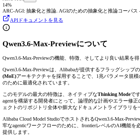
14%
ARC-AGI
:
抽象化と推論
.
AGIのための抽象化と推論コーパス
APIドキュメントを見る
Qwen3.6-Max-Previewについて
Qwen3.6-Max-Previewの機能、特徴、そしてより良い
Qwen3.6-Max-Previewは、Alibabaが提供する
(MoE)
アーキテクチャを採用することで、1兆パラメータ規模の
のために最適化されています。
このモデルの最大の特徴は、ネイティブな
Thinking Mode
です
agentを構築する開発者にとって、論理的な計画やエラー
ェクトのリポジトリ全体や膨大なドキュメントライブラリを
Alibaba Cloud Model StudioでホストされるQwe
牢なagenticワークフローのために、frontierレベ
提供します。