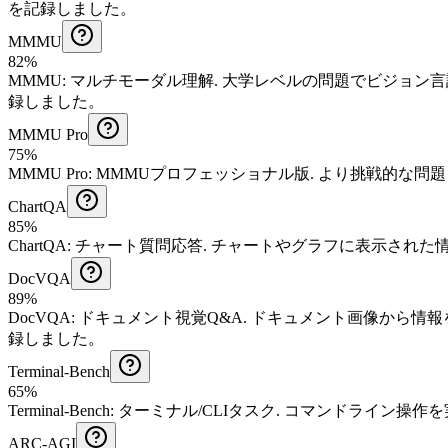
を記録しました。
MMMU
82%
MMMU
:
マルチモーダル理解
.
大学レベルの問題でビジョン言
録しました。
MMMU Pro
75%
MMMU Pro
:
MMMUプロフェッショナル版
.
より挑戦的な問題
ChartQA
85%
ChartQA
:
チャート質問応答
.
チャートやグラフに表示された
DocVQA
89%
DocVQA
:
ドキュメント視覚Q&A
.
ドキュメント画像から情報
録しました。
Terminal-Bench
65%
Terminal-Bench
:
ターミナル/CLIタスク
.
コマンドライン操作を
ARC-AGI