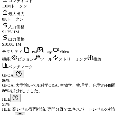
コンテキスト
1.0M
トークン
最大出力
8K
トークン
入力価格
$1.25
/ 1M
出力価格
$10.00
/ 1M
モダリティ
:
Text
Image
Video
機能
:
ビジョン
ツール
ストリーミング
推論
ベンチマーク
GPQA
86%
GPQA
:
大学院レベル科学Q&A
.
生物学、物理学、化学の448
86%を記録しました。
HLE
51%
HLE
:
高レベル専門推論
.
専門分野でエキスパートレベルの推