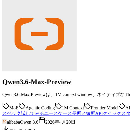
Qwen3.6-Max-Preview
Qwen3.6-Max-Previewは、1M context windo
MoE
Agentic Coding
1M Context
Frontier Model
Al
スペック
試してみる
ユースケース
長所と短所
APIクイックス
alibaba
Qwen 3.6
2026年4月20日