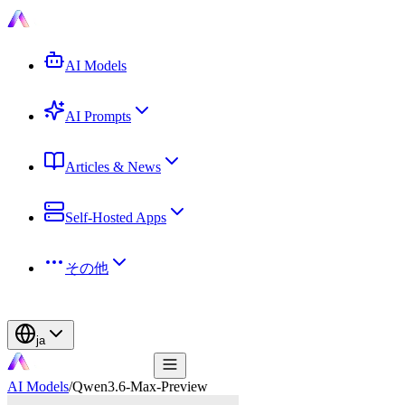
AI Models
AI Prompts
Articles & News
Self-Hosted Apps
その他
ja
AI Models
/
Qwen3.6-Max-Preview