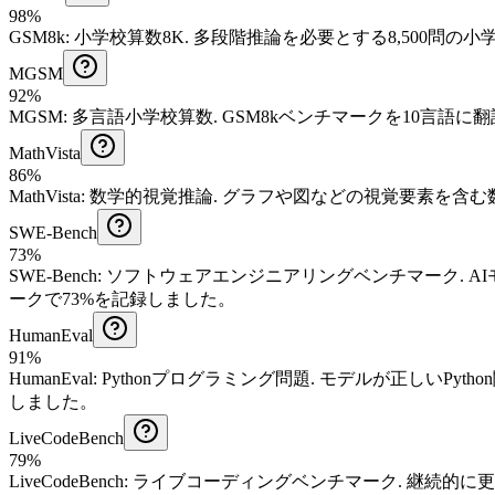
98%
GSM8k
:
小学校算数8K
.
多段階推論を必要とする8,500問の
MGSM
92%
MGSM
:
多言語小学校算数
.
GSM8kベンチマークを10言語に
MathVista
86%
MathVista
:
数学的視覚推論
.
グラフや図などの視覚要素を含む
SWE-Bench
73%
SWE-Bench
:
ソフトウェアエンジニアリングベンチマーク
.
A
ークで73%を記録しました。
HumanEval
91%
HumanEval
:
Pythonプログラミング問題
.
モデルが正しいPyth
しました。
LiveCodeBench
79%
LiveCodeBench
:
ライブコーディングベンチマーク
.
継続的に更