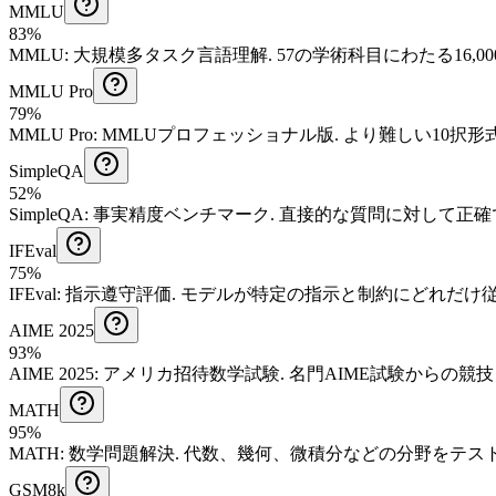
MMLU
83%
MMLU
:
大規模多タスク言語理解
.
57の学術科目にわたる16
MMLU Pro
79%
MMLU Pro
:
MMLUプロフェッショナル版
.
より難しい10択形式
SimpleQA
52%
SimpleQA
:
事実精度ベンチマーク
.
直接的な質問に対して正確
IFEval
75%
IFEval
:
指示遵守評価
.
モデルが特定の指示と制約にどれだけ
AIME 2025
93%
AIME 2025
:
アメリカ招待数学試験
.
名門AIME試験からの競
MATH
95%
MATH
:
数学問題解決
.
代数、幾何、微積分などの分野をテス
GSM8k