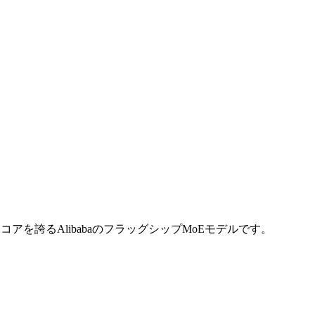
レベルのスコアを誇るAlibabaのフラッグシップMoEモデルです。