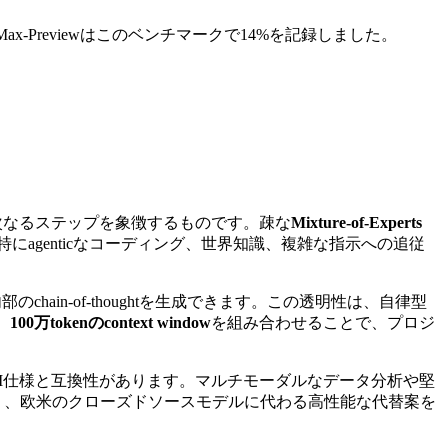
6-Max-Previewはこのベンチマークで14%を記録しました。
おける次なるステップを象徴するものです。疎な
Mixture-of-Experts
agenticなコーディング、世界知識、複雑な指示への追従
ain-of-thoughtを生成できます。この透明性は、自律型
、
100万tokenのcontext window
を組み合わせることで、プロジ
AIスタイルのAPI仕様と互換性があります。マルチモーダルなデータ分析や堅
れており、欧米のクローズドソースモデルに代わる高性能な代替案を