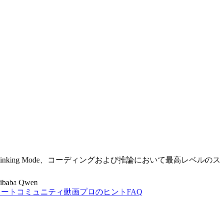
w、ネイティブなThinking Mode、コーディングおよび推論において最高
ibaba Qwen
タート
コミュニティ
動画
プロのヒント
FAQ