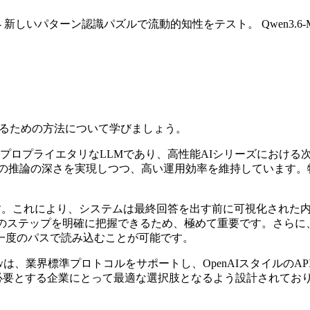
 - 新しいパターン認識パズルで流動的知性をテスト。
Qwen3.
結果を得るための方法について学びましょう。
フラッグシップのプロプライエタリなLLMであり、高性能AIシリーズに
推論の深さを実現しつつ、高い運用効率を維持しています。特に
。これにより、システムは最終回答を出す前に可視化された内部のch
修正のステップを明確に把握できるため、極めて重要です。さらに
一度のパスで読み込むことが可能です。
n3.6-Max-Previewは、業界標準プロトコルをサポートし、Open
ルのAI機能を必要とする企業にとって最適な選択肢となるよう設計さ