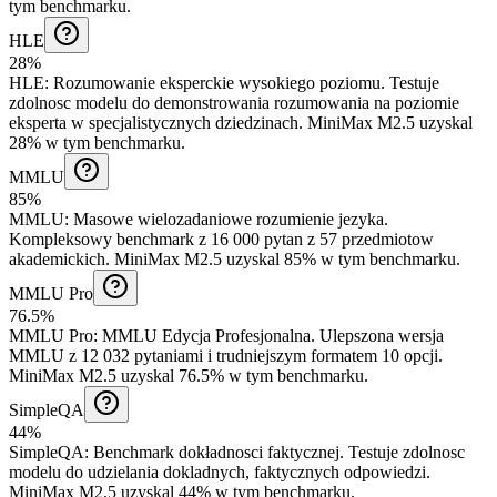
tym benchmarku.
HLE
28%
HLE
:
Rozumowanie eksperckie wysokiego poziomu
.
Testuje
zdolnosc modelu do demonstrowania rozumowania na poziomie
eksperta w specjalistycznych dziedzinach.
MiniMax M2.5 uzyskal
28% w tym benchmarku.
MMLU
85%
MMLU
:
Masowe wielozadaniowe rozumienie jezyka
.
Kompleksowy benchmark z 16 000 pytan z 57 przedmiotow
akademickich.
MiniMax M2.5 uzyskal 85% w tym benchmarku.
MMLU Pro
76.5%
MMLU Pro
:
MMLU Edycja Profesjonalna
.
Ulepszona wersja
MMLU z 12 032 pytaniami i trudniejszym formatem 10 opcji.
MiniMax M2.5 uzyskal 76.5% w tym benchmarku.
SimpleQA
44%
SimpleQA
:
Benchmark dokładnosci faktycznej
.
Testuje zdolnosc
modelu do udzielania dokladnych, faktycznych odpowiedzi.
MiniMax M2.5 uzyskal 44% w tym benchmarku.