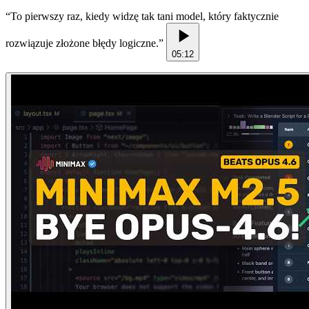
“
To pierwszy raz, kiedy widzę tak tani model, który faktycznie
rozwiązuje złożone błędy logiczne.
”
05:12