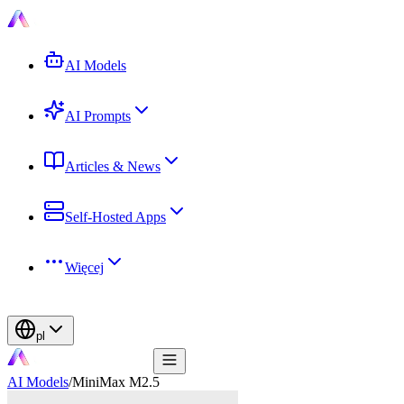
AI Models
AI Prompts
Articles & News
Self-Hosted Apps
Więcej
pl
AI Models
/
MiniMax M2.5