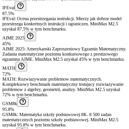
IFEval
87.5%
IFEval
:
Ocena przestrzegania instrukcji
.
Mierzy jak dobrze model
przestrzega konkretnych instrukcji i ograniczen.
MiniMax M2.5
uzyskal 87.5% w tym benchmarku.
AIME 2025
45%
AIME 2025
:
Amerykanski Zaproszeniowy Egzamin Matematyczny
.
Zadania matematyczne poziomu konkursowego z prestizowego
egzaminu AIME.
MiniMax M2.5 uzyskal 45% w tym benchmarku.
MATH
72%
MATH
:
Rozwiazywanie problemow matematycznych
.
Kompleksowy benchmark matematyczny testujacy rozwiazywanie
problemow z algebry, geometrii, analizy.
MiniMax M2.5 uzyskal
72% w tym benchmarku.
GSM8k
95.8%
GSM8k
:
Matematyka szkoly podstawowej 8K
.
8 500 zadan
matematycznych poziomu szkoly podstawowej.
MiniMax M2.5
uzyskal 95.8% w tym benchmarku.