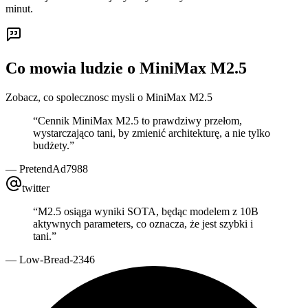
minut.
Co mowia ludzie o MiniMax M2.5
Zobacz, co spolecznosc mysli o MiniMax M2.5
“
Cennik MiniMax M2.5 to prawdziwy przełom,
wystarczająco tani, by zmienić architekturę, a nie tylko
budżety.
”
—
PretendAd7988
twitter
“
M2.5 osiąga wyniki SOTA, będąc modelem z 10B
aktywnych parameters, co oznacza, że jest szybki i
tani.
”
—
Low-Bread-2346