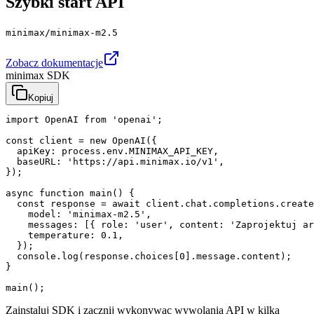
Szybki start API
minimax/minimax-m2.5
Zobacz dokumentacje
minimax SDK
Kopiuj
import OpenAI from 'openai';

const client = new OpenAI({

  apiKey: process.env.MINIMAX_API_KEY,

  baseURL: 'https://api.minimax.io/v1',

});

async function main() {

  const response = await client.chat.completions.create
    model: 'minimax-m2.5',

    messages: [{ role: 'user', content: 'Zaprojektuj ar
    temperature: 0.1,

  });

  console.log(response.choices[0].message.content);

}

main();
Zainstaluj SDK i zacznij wykonywac wywolania API w kilka