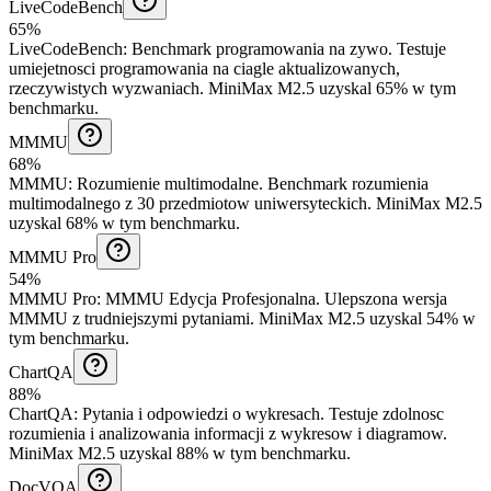
LiveCodeBench
65%
LiveCodeBench
:
Benchmark programowania na zywo
.
Testuje
umiejetnosci programowania na ciagle aktualizowanych,
rzeczywistych wyzwaniach.
MiniMax M2.5 uzyskal 65% w tym
benchmarku.
MMMU
68%
MMMU
:
Rozumienie multimodalne
.
Benchmark rozumienia
multimodalnego z 30 przedmiotow uniwersyteckich.
MiniMax M2.5
uzyskal 68% w tym benchmarku.
MMMU Pro
54%
MMMU Pro
:
MMMU Edycja Profesjonalna
.
Ulepszona wersja
MMMU z trudniejszymi pytaniami.
MiniMax M2.5 uzyskal 54% w
tym benchmarku.
ChartQA
88%
ChartQA
:
Pytania i odpowiedzi o wykresach
.
Testuje zdolnosc
rozumienia i analizowania informacji z wykresow i diagramow.
MiniMax M2.5 uzyskal 88% w tym benchmarku.
DocVQA