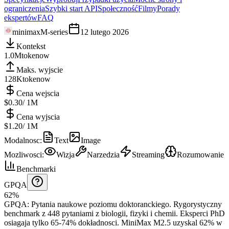
ograniczenia
Szybki start API
Społeczność
Filmy
Porady
ekspertów
FAQ
minimax
M-series
12 lutego 2026
Kontekst
1.0M
tokenow
Maks. wyjscie
128K
tokenow
Cena wejscia
$0.30
/ 1M
Cena wyjscia
$1.20
/ 1M
Modalnosc
:
Text
Image
Mozliwosci
:
Wizja
Narzedzia
Streaming
Rozumowanie
Benchmarki
GPQA
62%
GPQA
:
Pytania naukowe poziomu doktoranckiego
.
Rygorystyczny
benchmark z 448 pytaniami z biologii, fizyki i chemii. Eksperci PhD
osiagaja tylko 65-74% dokładnosci.
MiniMax M2.5 uzyskal 62% w