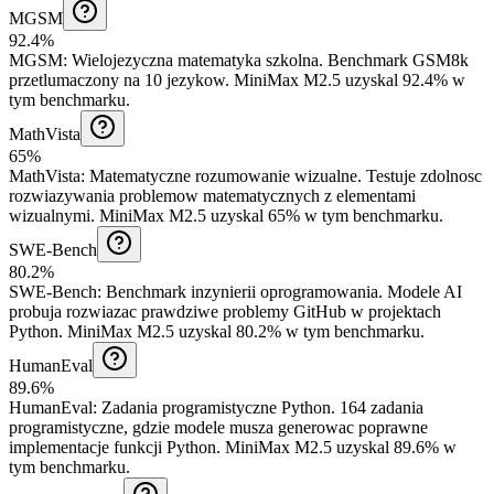
MGSM
92.4%
MGSM
:
Wielojezyczna matematyka szkolna
.
Benchmark GSM8k
przetlumaczony na 10 jezykow.
MiniMax M2.5 uzyskal 92.4% w
tym benchmarku.
MathVista
65%
MathVista
:
Matematyczne rozumowanie wizualne
.
Testuje zdolnosc
rozwiazywania problemow matematycznych z elementami
wizualnymi.
MiniMax M2.5 uzyskal 65% w tym benchmarku.
SWE-Bench
80.2%
SWE-Bench
:
Benchmark inzynierii oprogramowania
.
Modele AI
probuja rozwiazac prawdziwe problemy GitHub w projektach
Python.
MiniMax M2.5 uzyskal 80.2% w tym benchmarku.
HumanEval
89.6%
HumanEval
:
Zadania programistyczne Python
.
164 zadania
programistyczne, gdzie modele musza generowac poprawne
implementacje funkcji Python.
MiniMax M2.5 uzyskal 89.6% w
tym benchmarku.