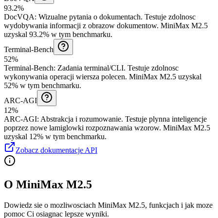
93.2%
DocVQA
:
Wizualne pytania o dokumentach
.
Testuje zdolnosc
wydobywania informacji z obrazow dokumentow.
MiniMax M2.5
uzyskal 93.2% w tym benchmarku.
Terminal-Bench
52%
Terminal-Bench
:
Zadania terminal/CLI
.
Testuje zdolnosc
wykonywania operacji wiersza polecen.
MiniMax M2.5 uzyskal
52% w tym benchmarku.
ARC-AGI
12%
ARC-AGI
:
Abstrakcja i rozumowanie
.
Testuje plynna inteligencje
poprzez nowe lamiglowki rozpoznawania wzorow.
MiniMax M2.5
uzyskal 12% w tym benchmarku.
Zobacz dokumentacje API
O MiniMax M2.5
Dowiedz sie o mozliwosciach MiniMax M2.5, funkcjach i jak moze
pomoc Ci osiagnac lepsze wyniki.