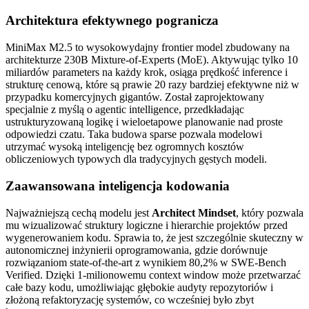
Architektura efektywnego pogranicza
MiniMax M2.5 to wysokowydajny frontier model zbudowany na
architekturze 230B Mixture-of-Experts (MoE). Aktywując tylko 10
miliardów parameters na każdy krok, osiąga prędkość inference i
strukturę cenową, które są prawie 20 razy bardziej efektywne niż w
przypadku komercyjnych gigantów. Został zaprojektowany
specjalnie z myślą o agentic intelligence, przedkładając
ustrukturyzowaną logikę i wieloetapowe planowanie nad proste
odpowiedzi czatu. Taka budowa sparse pozwala modelowi
utrzymać wysoką inteligencję bez ogromnych kosztów
obliczeniowych typowych dla tradycyjnych gęstych modeli.
Zaawansowana inteligencja kodowania
Najważniejszą cechą modelu jest
Architect Mindset
, który pozwala
mu wizualizować struktury logiczne i hierarchie projektów przed
wygenerowaniem kodu. Sprawia to, że jest szczególnie skuteczny w
autonomicznej inżynierii oprogramowania, gdzie dorównuje
rozwiązaniom state-of-the-art z wynikiem 80,2% w SWE-Bench
Verified. Dzięki 1-milionowemu context window może przetwarzać
całe bazy kodu, umożliwiając głębokie audyty repozytoriów i
złożoną refaktoryzację systemów, co wcześniej było zbyt