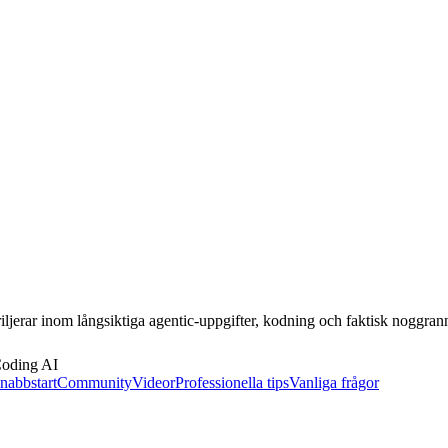
erar inom långsiktiga agentic-uppgifter, kodning och faktisk noggrann
oding AI
nabbstart
Community
Videor
Professionella tips
Vanliga frågor