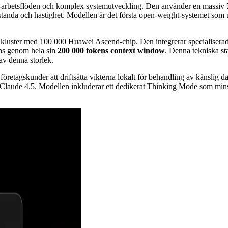
-arbetsflöden och komplex systemutveckling. Den använder en massiv
estanda och hastighet. Modellen är det första open-weight-systemet som 
 kluster med 100 000 Huawei Ascend-chip. Den integrerar specialise
ens genom hela sin
200 000 tokens context window
. Denna tekniska st
av denna storlek.
ör företagskunder att driftsätta vikterna lokalt för behandling av känsl
m Claude 4.5. Modellen inkluderar ett dedikerat Thinking Mode som mins