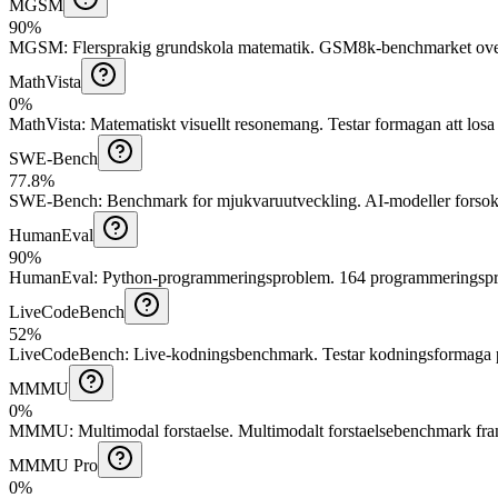
MGSM
90%
MGSM
:
Flersprakig grundskola matematik
.
GSM8k-benchmarket oversa
MathVista
0%
MathVista
:
Matematiskt visuellt resonemang
.
Testar formagan att los
SWE-Bench
77.8%
SWE-Bench
:
Benchmark for mjukvaruutveckling
.
AI-modeller forsok
HumanEval
90%
HumanEval
:
Python-programmeringsproblem
.
164 programmeringspro
LiveCodeBench
52%
LiveCodeBench
:
Live-kodningsbenchmark
.
Testar kodningsformaga 
MMMU
0%
MMMU
:
Multimodal forstaelse
.
Multimodalt forstaelsebenchmark fra
MMMU Pro
0%