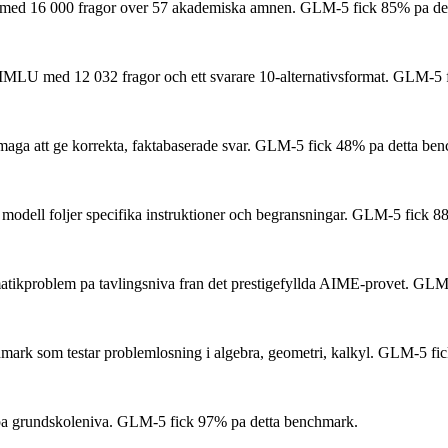
 med 16 000 fragor over 57 akademiska amnen.
GLM-5 fick 85% pa det
MMLU med 12 032 fragor och ett svarare 10-alternativsformat.
GLM-5 fi
aga att ge korrekta, faktabaserade svar.
GLM-5 fick 48% pa detta ben
modell foljer specifika instruktioner och begransningar.
GLM-5 fick 88
tikproblem pa tavlingsniva fran det prestigefyllda AIME-provet.
GLM-5
ark som testar problemlosning i algebra, geometri, kalkyl.
GLM-5 fick
a grundskoleniva.
GLM-5 fick 97% pa detta benchmark.