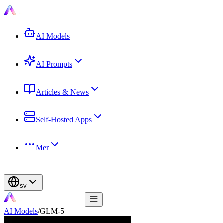
AI Models
AI Prompts
Articles & News
Self-Hosted Apps
Mer
sv
AI Models
/
GLM-5