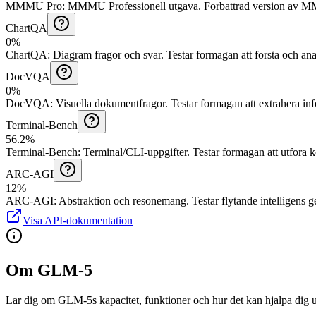
MMMU Pro
:
MMMU Professionell utgava
.
Forbattrad version av 
ChartQA
0%
ChartQA
:
Diagram fragor och svar
.
Testar formagan att forsta och an
DocVQA
0%
DocVQA
:
Visuella dokumentfragor
.
Testar formagan att extrahera in
Terminal-Bench
56.2%
Terminal-Bench
:
Terminal/CLI-uppgifter
.
Testar formagan att utfora
ARC-AGI
12%
ARC-AGI
:
Abstraktion och resonemang
.
Testar flytande intelligens
Visa API-dokumentation
Om GLM-5
Lar dig om GLM-5s kapacitet, funktioner och hur det kan hjalpa dig up