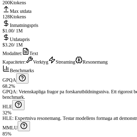
200K
tokens
Max utdata
128K
tokens
Inmatningspris
$1.00
/ 1M
Utdatapris
$3.20
/ 1M
Modalitet
:
Text
Kapaciteter
:
Verktyg
Streaming
Resonemang
Benchmarks
GPQA
68.2%
GPQA
:
Vetenskapliga fragor pa forskarutbildningsniva
.
Ett rigorost
benchmark.
HLE
32%
HLE
:
Expertniva resonemang
.
Testar modellens formaga att demonst
MMLU
85%