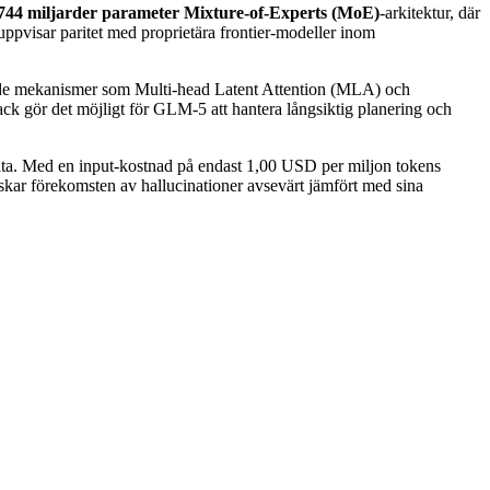
744 miljarder parameter Mixture-of-Experts (MoE)
-arkitektur, där
uppvisar paritet med proprietära frontier-modeller inom
rade mekanismer som Multi-head Latent Attention (MLA) och
ack gör det möjligt för GLM-5 att hantera långsiktig planering och
ig data. Med en input-kostnad på endast 1,00 USD per miljon tokens
kar förekomsten av hallucinationer avsevärt jämfört med sina