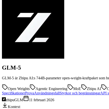
GLM-5
GLM-5 är Zhipu AI:s 744B-parameter open-weight-kraftpaket som brilj
Open Weights
Agentic Engineering
MoE
Zhipu AI
C
Specifikationer
Prova
Användningsfall
Styrkor och begränsningar
API s
zhipu
GLM
11 februari 2026
Kontext