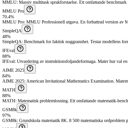
MMLU
:
Massiv multitask sprakforstaelse
.
Ett omfattande benchmark
MMLU Pro
70.4%
MMLU Pro
:
MMLU Professionell utgava
.
En forbattrad version av 
SimpleQA
48%
SimpleQA
:
Benchmark for faktisk noggrannhet
.
Testar modellens form
IFEval
88%
IFEval
:
Utvardering av instruktionsfoljandeformaga
.
Mater hur val en 
AIME 2025
84%
AIME 2025
:
American Invitational Mathematics Examination
.
Matema
MATH
88%
MATH
:
Matematisk problemlosning
.
Ett omfattande matematik-benchm
GSM8k
97%
GSM8k
:
Grundskola matematik 8K
.
8 500 matematiska ordproblem p