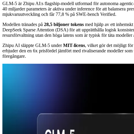
GLM-5 är Zhipu AI:s flagship-modell utformad för autonoma agentic
40 miljarder parameters är aktiva under inference för att balansera pr
mjukvaruutveckling och får 77,8 % på SWE-bench Verified.
Modellen tränades på
28,5 biljoner tokens
med hjälp av ett inhemskt
DeepSeek Sparse Attention (DSA) för att upprätthålla logisk konsist
resursförvaltning utan den höga latens som är typisk för täta modeller 
Zhipu AI släppte GLM-5 under
MIT-licens
, vilket gör det möjligt f
erbjuder den en 6x prisfördel jämfört med rivaliserande modeller so
föregångare.