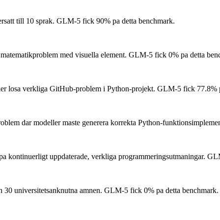
tt till 10 sprak.
GLM-5 fick 90% pa detta benchmark.
a matematikproblem med visuella element.
GLM-5 fick 0% pa detta ben
er losa verkliga GitHub-problem i Python-projekt.
GLM-5 fick 77.8% p
blem dar modeller maste generera korrekta Python-funktionsimplemen
pa kontinuerligt uppdaterade, verkliga programmeringsutmaningar.
GLM-
n 30 universitetsanknutna amnen.
GLM-5 fick 0% pa detta benchmark.