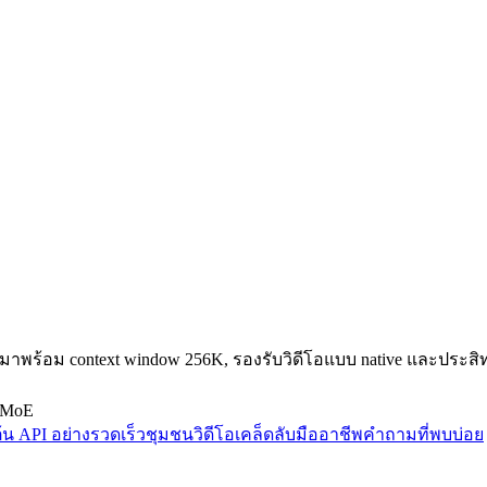
่มาพร้อม context window 256K, รองรับวิดีโอแบบ native และประส
MoE
มต้น API อย่างรวดเร็ว
ชุมชน
วิดีโอ
เคล็ดลับมืออาชีพ
คำถามที่พบบ่อย