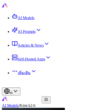
AI Models
AI Prompts
Articles & News
Self-Hosted Apps
เพิ่มเติม
th
AI Models
/
Kimi k2.6