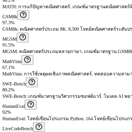
98.2%
MATH
:
การแก้ปัญหาคณิตศาสตร์
.
เกณฑ์มาตรฐานคณิตศาสตร์ที
GSM8k
97.3%
GSM8k
:
คณิตศาสตร์ประถม 8K
.
8,500 โจทย์คณิตศาสตร์ระดับ
MGSM
91.5%
MGSM
:
คณิตศาสตร์ประถมหลายภาษา
.
เกณฑ์มาตรฐาน GSM8k 
MathVista
67.1%
MathVista
:
การใช้เหตุผลเชิงภาพคณิตศาสตร์
.
ทดสอบความสามาร
SWE-Bench
80.2%
SWE-Bench
:
เกณฑ์มาตรฐานวิศวกรรมซอฟต์แวร์
.
โมเดล AI พยา
HumanEval
92%
HumanEval
:
โจทย์เขียนโปรแกรม Python
.
164 โจทย์เขียนโปรแกรม
LiveCodeBench