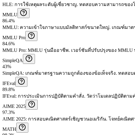
HLE
:
การใช้เหตุผลระดับผู้เชี่ยวชาญ
.
ทดสอบความสามารถของโมเ
MMLU
86.4%
MMLU
:
ความเข้าใจภาษาแบบมัลติทาสก์ขนาดใหญ่
.
เกณฑ์มาตร
MMLU Pro
84.6%
MMLU Pro
:
MMLU รุ่นมืออาชีพ
.
เวอร์ชันที่ปรับปรุงของ MMLU 
SimpleQA
43%
SimpleQA
:
เกณฑ์มาตรฐานความถูกต้องของข้อเท็จจริง
.
ทดสอบค
IFEval
89.8%
IFEval
:
การประเมินการปฏิบัติตามคำสั่ง
.
วัดว่าโมเดลปฏิบัติตาม
AIME 2025
97.3%
AIME 2025
:
การสอบคณิตศาสตร์เชิญชวนอเมริกัน
.
โจทย์คณิตศา
MATH