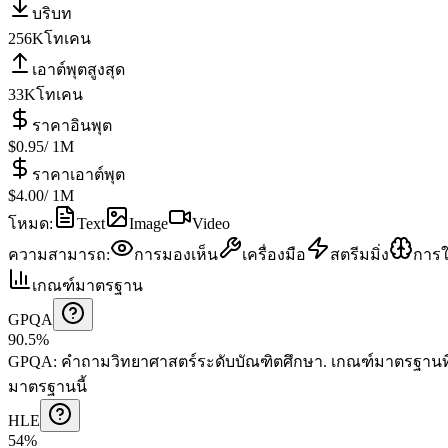
บริบท
256K
โทเคน
เอาต์พุตสูงสุด
33K
โทเคน
ราคาอินพุต
$0.95
/ 1M
ราคาเอาต์พุต
$4.00
/ 1M
โหมด
:
Text
Image
Video
ความสามารถ
:
การมองเห็น
เครื่องมือ
สตรีมมิ่ง
การใ
เกณฑ์มาตรฐาน
GPQA
90.5%
GPQA
:
คำถามวิทยาศาสตร์ระดับบัณฑิตศึกษา
.
เกณฑ์มาตรฐานที่
มาตรฐานนี้
HLE
54%