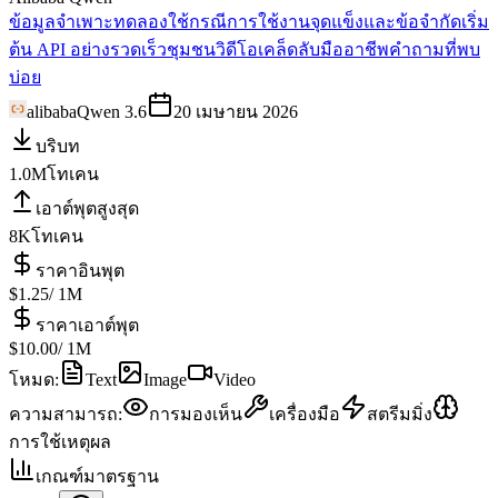
ข้อมูลจำเพาะ
ทดลองใช้
กรณีการใช้งาน
จุดแข็งและข้อจำกัด
เริ่ม
ต้น API อย่างรวดเร็ว
ชุมชน
วิดีโอ
เคล็ดลับมืออาชีพ
คำถามที่พบ
บ่อย
alibaba
Qwen 3.6
20 เมษายน 2026
บริบท
1.0M
โทเคน
เอาต์พุตสูงสุด
8K
โทเคน
ราคาอินพุต
$1.25
/ 1M
ราคาเอาต์พุต
$10.00
/ 1M
โหมด
:
Text
Image
Video
ความสามารถ
:
การมองเห็น
เครื่องมือ
สตรีมมิ่ง
การใช้เหตุผล
เกณฑ์มาตรฐาน