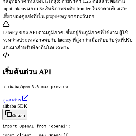
กลยุทธ์ราคาที่แข่งขันได้สูง
:
ด้วยราคา 1.25 ดอลลาร์ต่อล้าน
input tokens มอบประสิทธิภาพระดับ frontier ในราคาเพียงเศษ
เสี้ยวของคู่แข่งที่เป็น proprietary จากตะวันตก
Latency ของ API ตามภูมิภาค
:
ขึ้นอยู่กับภูมิภาคที่ใช้งาน ผู้ใช้
ระหว่างประเทศอาจพบกับ latency ที่สูงกว่าเมื่อเทียบกับรุ่นที่ปรับ
แต่งมาสำหรับท้องถิ่นโดยเฉพาะ
เริ่มต้นด่วน API
alibaba/qwen3.6-max-preview
ดูเอกสาร
alibaba SDK
คัดลอก
import OpenAI from 'openai';

const client = new OpenAI({
