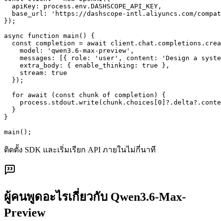
  apiKey: process.env.DASHSCOPE_API_KEY,

  base_url: 'https://dashscope-intl.aliyuncs.com/compat
});

async function main() {

  const completion = await client.chat.completions.crea
    model: 'qwen3.6-max-preview',

    messages: [{ role: 'user', content: 'Design a syste
    extra_body: { enable_thinking: true },

    stream: true

  });

  for await (const chunk of completion) {

    process.stdout.write(chunk.choices[0]?.delta?.conte
  }

}

main();
ติดตั้ง SDK และเริ่มเรียก API ภายในไม่กี่นาที
ผู้คนพูดอะไรเกี่ยวกับ Qwen3.6-Max-
Preview