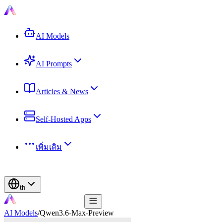
AI Models
AI Prompts
Articles & News
Self-Hosted Apps
เพิ่มเติม
th
AI Models
/
Qwen3.6-Max-Preview