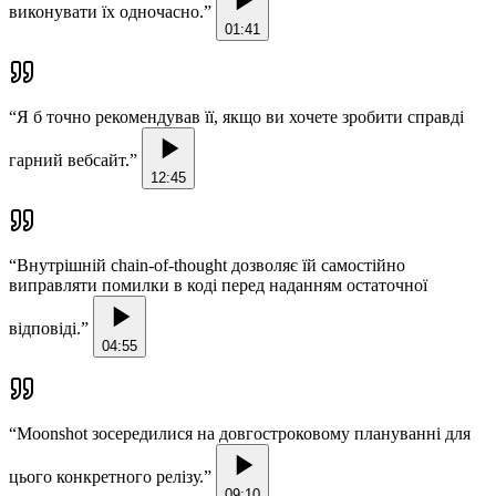
виконувати їх одночасно.
”
01:41
“
Я б точно рекомендував її, якщо ви хочете зробити справді
гарний вебсайт.
”
12:45
“
Внутрішній chain-of-thought дозволяє їй самостійно
виправляти помилки в коді перед наданням остаточної
відповіді.
”
04:55
“
Moonshot зосередилися на довгостроковому плануванні для
цього конкретного релізу.
”
09:10