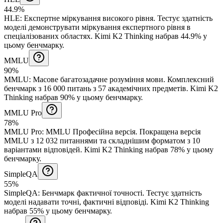
44.9%
HLE
:
Експертне міркування високого рівня
.
Тестує здатність
моделі демонструвати міркування експертного рівня в
спеціалізованих областях.
Kimi K2 Thinking набрав 44.9% у
цьому бенчмарку.
MMLU
90%
MMLU
:
Масове багатозадачне розуміння мови
.
Комплексний
бенчмарк з 16 000 питань з 57 академічних предметів.
Kimi K2
Thinking набрав 90% у цьому бенчмарку.
MMLU Pro
78%
MMLU Pro
:
MMLU Професійна версія
.
Покращена версія
MMLU з 12 032 питаннями та складнішим форматом з 10
варіантами відповідей.
Kimi K2 Thinking набрав 78% у цьому
бенчмарку.
SimpleQA
55%
SimpleQA
:
Бенчмарк фактичної точності
.
Тестує здатність
моделі надавати точні, фактичні відповіді.
Kimi K2 Thinking
набрав 55% у цьому бенчмарку.