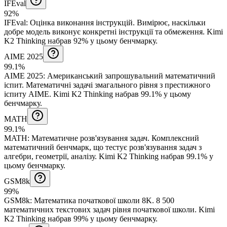
IFEval
92%
IFEval
:
Оцінка виконання інструкцій
.
Вимірює, наскільки
добре модель виконує конкретні інструкції та обмеження.
Kimi
K2 Thinking набрав 92% у цьому бенчмарку.
AIME 2025
99.1%
AIME 2025
:
Американський запрошувальний математичний
іспит
.
Математичні задачі змагального рівня з престижного
іспиту AIME.
Kimi K2 Thinking набрав 99.1% у цьому
бенчмарку.
MATH
99.1%
MATH
:
Математичне розв'язування задач
.
Комплексний
математичний бенчмарк, що тестує розв'язування задач з
алгебри, геометрії, аналізу.
Kimi K2 Thinking набрав 99.1% у
цьому бенчмарку.
GSM8k
99%
GSM8k
:
Математика початкової школи 8K
.
8 500
математичних текстових задач рівня початкової школи.
Kimi
K2 Thinking набрав 99% у цьому бенчмарку.