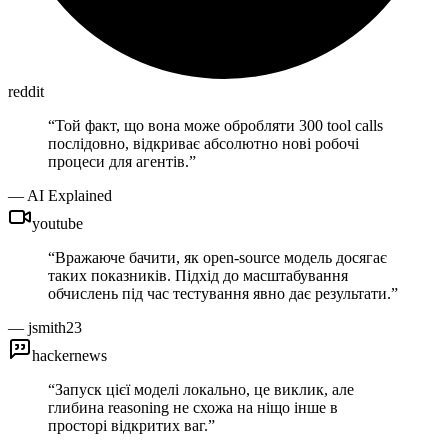
reddit
“
Той факт, що вона може обробляти 300 tool calls
послідовно, відкриває абсолютно нові робочі
процеси для агентів.
”
—
AI Explained
youtube
“
Вражаюче бачити, як open-source модель досягає
таких показників. Підхід до масштабування
обчислень під час тестування явно дає результати.
”
—
jsmith23
hackernews
“
Запуск цієї моделі локально, це виклик, але
глибина reasoning не схожа на ніщо інше в
просторі відкритих ваг.
”