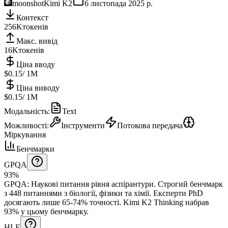
moonshot
Kimi K2
6 листопада 2025 р.
Контекст
256K
токенів
Макс. вивід
16K
токенів
Ціна вводу
$0.15
/ 1M
Ціна виводу
$0.15
/ 1M
Модальність
:
Text
Можливості
:
Інструменти
Потокова передача
Міркування
Бенчмарки
GPQA
93%
GPQA
:
Наукові питання рівня аспірантури
.
Строгий бенчмарк
з 448 питаннями з біології, фізики та хімії. Експерти PhD
досягають лише 65-74% точності.
Kimi K2 Thinking набрав
93% у цьому бенчмарку.
HLE