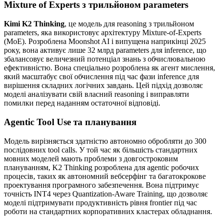
Mixture of Experts з трильйоном parameters
Kimi K2 Thinking
, це модель для reasoning з трильйоном
parameters, яка використовує архітектуру Mixture-of-Experts
(MoE). Розроблена Moonshot AI і випущена наприкінці 2025
року, вона активує лише 32 млрд parameters для inference, що
збалансовує величезний потенціал знань з обчислювальною
ефективністю. Вона спеціально розроблена як агент мислення,
який масштабує свої обчислення під час фази inference для
вирішення складних логічних завдань. Цей підхід дозволяє
моделі аналізувати свій власний reasoning і виправляти
помилки перед наданням остаточної відповіді.
Agentic Tool Use та планування
Модель вирізняється здатністю автономно обробляти до 300
послідовних tool calls. У той час як більшість стандартних
мовних моделей мають проблеми з довгостроковим
плануванням, K2 Thinking розроблена для agentic робочих
процесів, таких як автономний вебсерфінг та багатокрокове
проектування програмного забезпечення. Вона підтримує
точність INT4 через Quantization-Aware Training, що дозволяє
моделі підтримувати продуктивність рівня frontier під час
роботи на стандартних корпоративних кластерах обладнання.