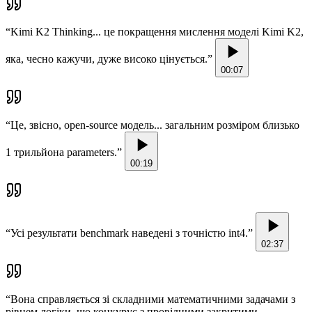
“
Kimi K2 Thinking... це покращення мислення моделі Kimi K2,
яка, чесно кажучи, дуже високо цінується.
”
00:07
“
Це, звісно, open-source модель... загальним розміром близько
1 трильйона parameters.
”
00:19
“
Усі результати benchmark наведені з точністю int4.
”
02:37
“
Вона справляється зі складними математичними задачами з
рівнем логіки, що конкурує з провідними закритими