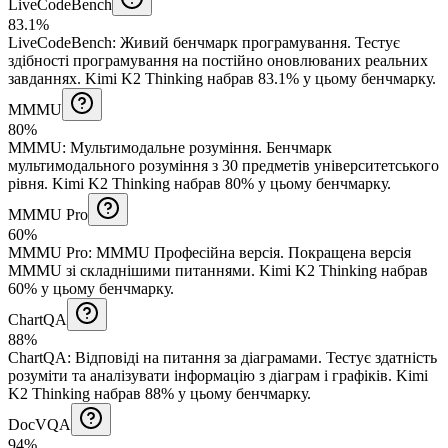
LiveCodeBench
83.1%
LiveCodeBench
:
Живий бенчмарк програмування
.
Тестує
здібності програмування на постійно оновлюваних реальних
завданнях.
Kimi K2 Thinking набрав 83.1% у цьому бенчмарку.
MMMU
80%
MMMU
:
Мультимодальне розуміння
.
Бенчмарк
мультимодального розуміння з 30 предметів університетського
рівня.
Kimi K2 Thinking набрав 80% у цьому бенчмарку.
MMMU Pro
60%
MMMU Pro
:
MMMU Професійна версія
.
Покращена версія
MMMU зі складнішими питаннями.
Kimi K2 Thinking набрав
60% у цьому бенчмарку.
ChartQA
88%
ChartQA
:
Відповіді на питання за діаграмами
.
Тестує здатність
розуміти та аналізувати інформацію з діаграм і графіків.
Kimi
K2 Thinking набрав 88% у цьому бенчмарку.
DocVQA
94%