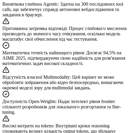
Виняткова глибина Agentic
:
Здатна на 300 послідовних tool
calls, що забезпечує справді автономні вебдослідження та
завдання в браузері.
Притаманна затримка відповіді
:
Процес глибокого мислення
призводить до значного часу очікування, оскільки модель
масштабує свої обчислення під час тестування.
Математична точність найвищого рівня
:
Досягає 94,5% на
AIME 2025, підтверджуючи свою надійність для розв'язання
математичних задач високої складності.
Відсутність власної Multimodality
:
Цей варіант не може
обробляти зображення або відео безпосередньо, вимагаючи
окремої моделі зору для multimodal завдань.
Доступність Open-Weights
:
Надає інтелект рівня frontier
спільноті розробників для локального розгортання та fine-
tuning.
Високі витрати на tokens
:
Внутрішні кроки reasoning
споживають велику кількість output tokens, що збільшує