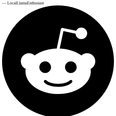
—
LocalLlamaEnthusiast