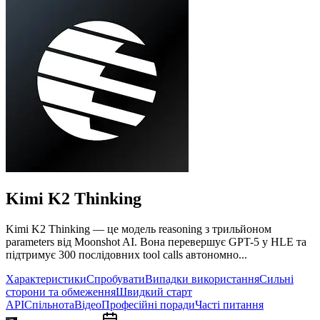
Kimi K2
Thinking
Kimi K2 Thinking — це модель reasoning з трильйоном
parameters від Moonshot AI. Вона перевершує GPT-5 у HLE та
підтримує 300 послідовних tool calls автономно...
Характеристики
Спробувати
Випадки використання
Сильні
сторони та обмеження
Швидкий старт
API
Спільнота
Відео
Професійні поради
Часті питання