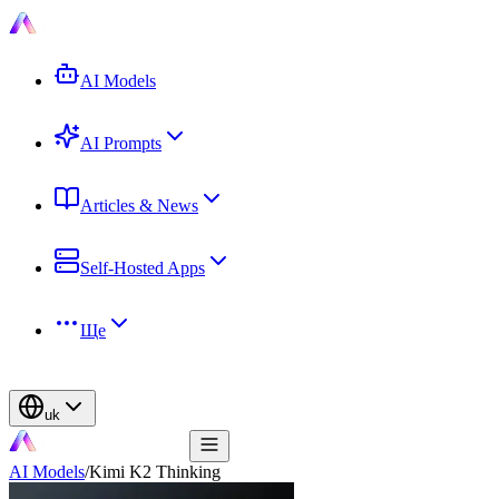
AI Models
AI Prompts
Articles & News
Self-Hosted Apps
Ще
uk
AI Models
/
Kimi K2 Thinking