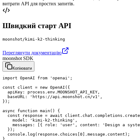
витрати API для простих запитів.
Швидкий старт API
moonshot/kimi-k2-thinking
Переглянути документацію
moonshot SDK
Копіювати
import OpenAI from 'openai';

const client = new OpenAI({

  apiKey: process.env.MOONSHOT_API_KEY,

  baseURL: 'https://api.moonshot.cn/v1',

});

async function main() {

  const response = await client.chat.completions.create
    model: 'kimi-k2-thinking',

    messages: [{ role: 'user', content: 'Design a syste
  });

  console.log(response.choices[0].message.content);

}
