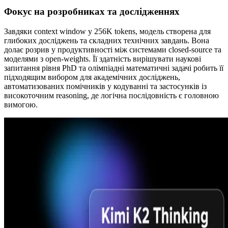
Фокус на розробниках та дослідженнях
Завдяки context window у 256K tokens, модель створена для
глибоких досліджень та складних технічних завдань. Вона
долає розрив у продуктивності між системами closed-source та
моделями з open-weights. Її здатність вирішувати наукові
запитання рівня PhD та олімпіадні математичні задачі робить її
підходящим вибором для академічних досліджень,
автоматизованих помічників у кодуванні та застосунків із
високоточним reasoning, де логічна послідовність є головною
вимогою.