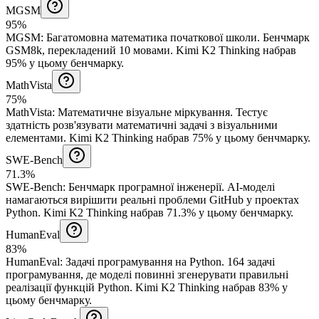
MGSM
95%
MGSM
:
Багатомовна математика початкової школи
.
Бенчмарк
GSM8k, перекладений 10 мовами.
Kimi K2 Thinking набрав
95% у цьому бенчмарку.
MathVista
75%
MathVista
:
Математичне візуальне міркування
.
Тестує
здатність розв'язувати математичні задачі з візуальними
елементами.
Kimi K2 Thinking набрав 75% у цьому бенчмарку.
SWE-Bench
71.3%
SWE-Bench
:
Бенчмарк програмної інженерії
.
AI-моделі
намагаються вирішити реальні проблеми GitHub у проектах
Python.
Kimi K2 Thinking набрав 71.3% у цьому бенчмарку.
HumanEval
83%
HumanEval
:
Задачі програмування на Python
.
164 задачі
програмування, де моделі повинні згенерувати правильні
реалізації функцій Python.
Kimi K2 Thinking набрав 83% у
цьому бенчмарку.