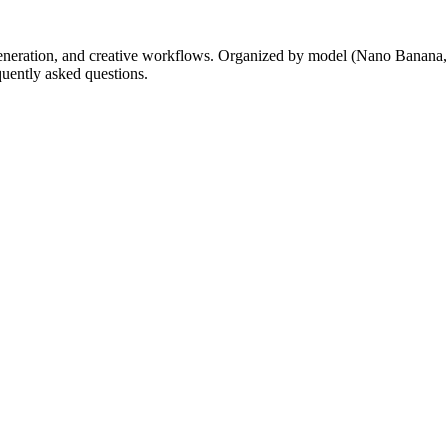
generation, and creative workflows. Organized by model (Nano Banana
quently asked questions.
огою AI-інструментів.