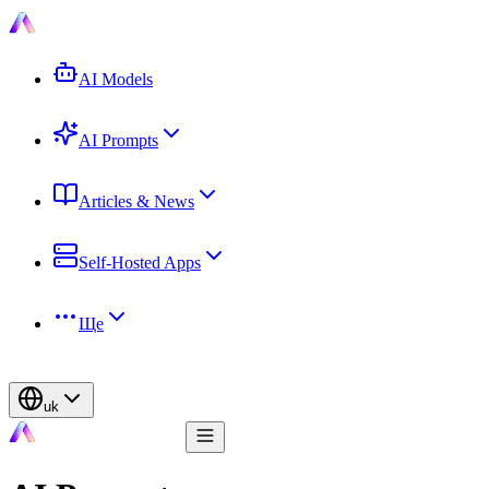
AI Models
AI Prompts
Articles & News
Self-Hosted Apps
Ще
uk