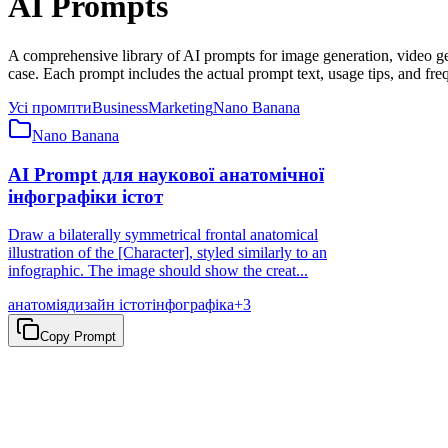
AI Prompts
A comprehensive library of AI prompts for image generation, video 
case. Each prompt includes the actual prompt text, usage tips, and fre
Усі промпти
Business
Marketing
Nano Banana
Nano Banana
AI Prompt для наукової анатомічної
інфографіки істот
Draw a bilaterally symmetrical frontal anatomical
illustration of the [Character], styled similarly to an
infographic. The image should show the creat...
анатомія
дизайн істот
інфографіка
+
3
Copy Prompt
Готові до автоматизації?
Почніть автоматизувати ваші робочі процеси сьогодні за допом