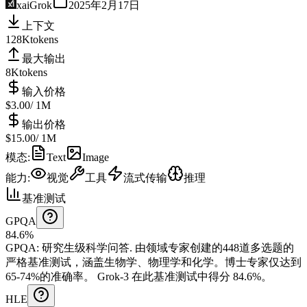
xai
Grok
2025年2月17日
上下文
128K
tokens
最大输出
8K
tokens
输入价格
$3.00
/ 1M
输出价格
$15.00
/ 1M
模态
:
Text
Image
能力
:
视觉
工具
流式传输
推理
基准测试
GPQA
84.6%
GPQA
:
研究生级科学问答
.
由领域专家创建的448道多选题的
严格基准测试，涵盖生物学、物理学和化学。博士专家仅达到
65-74%的准确率。
Grok-3 在此基准测试中得分 84.6%。
HLE