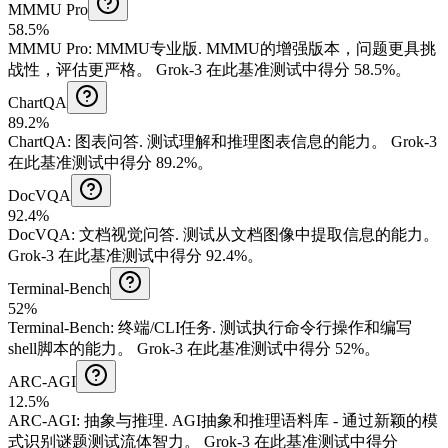
MMMU Pro
58.5%
MMMU Pro
:
MMMU专业版
.
MMMU的增强版本，问题更具挑
战性，评估更严格。
Grok-3 在此基准测试中得分 58.5%。
ChartQA
89.2%
ChartQA
:
图表问答
.
测试理解和推理图表信息的能力。
Grok-3
在此基准测试中得分 89.2%。
DocVQA
92.4%
DocVQA
:
文档视觉问答
.
测试从文档图像中提取信息的能力。
Grok-3 在此基准测试中得分 92.4%。
Terminal-Bench
52%
Terminal-Bench
:
终端/CLI任务
.
测试执行命令行操作和编写
shell脚本的能力。
Grok-3 在此基准测试中得分 52%。
ARC-AGI
12.5%
ARC-AGI
:
抽象与推理
.
AGI抽象和推理语料库 - 通过新颖的模
式识别谜题测试流体智力。
Grok-3 在此基准测试中得分