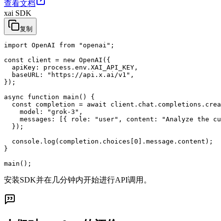
查看文档
xai SDK
复制
import OpenAI from "openai";

const client = new OpenAI({

  apiKey: process.env.XAI_API_KEY,

  baseURL: "https://api.x.ai/v1",

});

async function main() {

  const completion = await client.chat.completions.crea
    model: "grok-3",

    messages: [{ role: "user", content: "Analyze the cu
  });

  console.log(completion.choices[0].message.content);

}

main();
安装SDK并在几分钟内开始进行API调用。