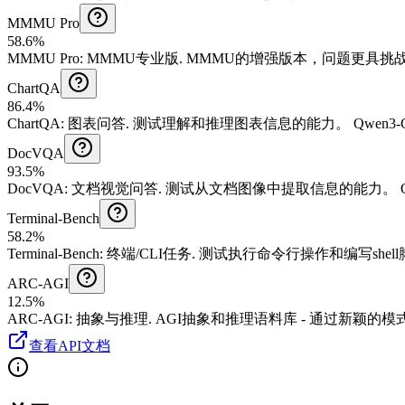
MMMU Pro
58.6%
MMMU Pro
:
MMMU专业版
.
MMMU的增强版本，问题更具挑
ChartQA
86.4%
ChartQA
:
图表问答
.
测试理解和推理图表信息的能力。
Qwen3
DocVQA
93.5%
DocVQA
:
文档视觉问答
.
测试从文档图像中提取信息的能力。
Terminal-Bench
58.2%
Terminal-Bench
:
终端/CLI任务
.
测试执行命令行操作和编写shel
ARC-AGI
12.5%
ARC-AGI
:
抽象与推理
.
AGI抽象和推理语料库 - 通过新颖的
查看API文档