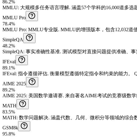
86.2%
MMLU
:
大规模多任务语言理解
.
涵盖57个学科的16,000道
MMLU Pro
78.4%
MMLU Pro
:
MMLU专业版
.
MMLU的增强版本，包含12,032
SimpleQA
48.2%
SimpleQA
:
事实准确性基准
.
测试模型对直接问题提供准确、事
IFEval
89.1%
IFEval
:
指令遵循评估
.
衡量模型遵循特定指令和约束的能力。
Q
AIME 2025
89.2%
AIME 2025
:
美国数学邀请赛
.
来自著名AIME考试的竞赛级数
MATH
83.5%
MATH
:
数学问题解决
.
涵盖代数、几何、微积分等领域的综合
GSM8k
95.8%