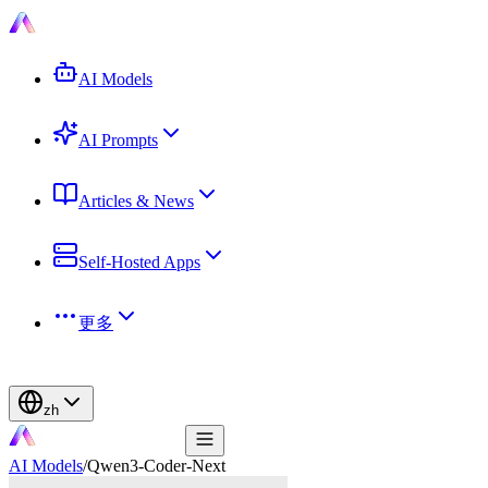
AI Models
AI Prompts
Articles & News
Self-Hosted Apps
更多
zh
AI Models
/
Qwen3-Coder-Next