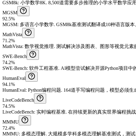
GSM8k
:
小学数学8K
.
8,500道需要多步推理的小学水平数学应
MGSM
92.5%
MGSM
:
多语言小学数学
.
GSM8k基准测试翻译成10种语言版本
MathVista
71.2%
MathVista
:
数学视觉推理
.
测试解决涉及图表、图形等视觉元素
SWE-Bench
74.2%
SWE-Bench
:
软件工程基准
.
AI模型尝试解决开源Python项目中的
HumanEval
94.1%
HumanEval
:
Python编程问题
.
164道手写编程问题，模型必须生成
LiveCodeBench
74.5%
LiveCodeBench
:
实时编程基准
.
在持续更新的真实世界编程挑战
MMMU
72.4%
MMMU
:
多模态理解
.
大规模多学科多模态理解基准测试，测试