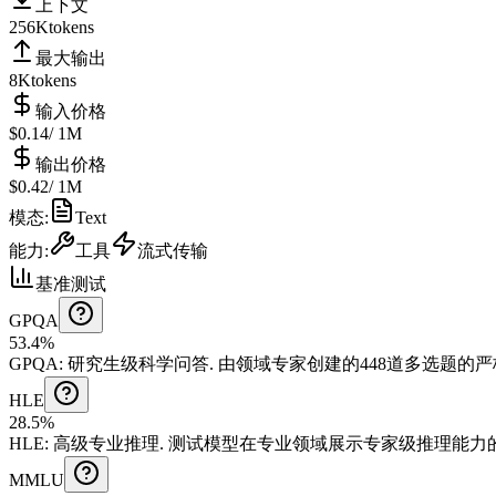
上下文
256K
tokens
最大输出
8K
tokens
输入价格
$0.14
/ 1M
输出价格
$0.42
/ 1M
模态
:
Text
能力
:
工具
流式传输
基准测试
GPQA
53.4%
GPQA
:
研究生级科学问答
.
由领域专家创建的448道多选题的严
HLE
28.5%
HLE
:
高级专业推理
.
测试模型在专业领域展示专家级推理能力
MMLU