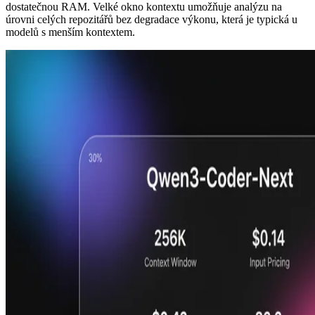
dostatečnou RAM. Velké okno kontextu umožňuje analýzu na
úrovni celých repozitářů bez degradace výkonu, která je typická u
modelů s menším kontextem.