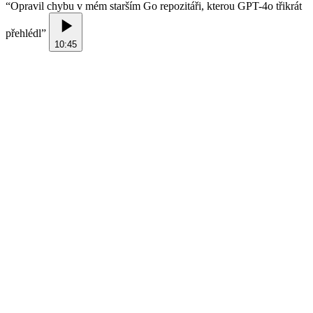
“
Opravil chybu v mém starším Go repozitáři, kterou GPT-4o třikrát
přehlédl
”
10:45