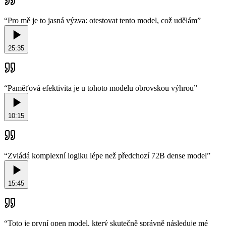
“
Pro mě je to jasná výzva: otestovat tento model, což udělám
”
25:35
“
Paměťová efektivita je u tohoto modelu obrovskou výhrou
”
10:15
“
Zvládá komplexní logiku lépe než předchozí 72B dense model
”
15:45
“
Toto je první open model, který skutečně správně následuje mé