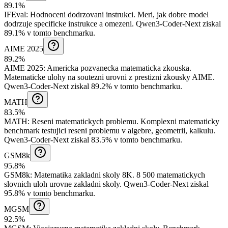
89.1%
IFEval
:
Hodnoceni dodrzovani instrukci
.
Meri, jak dobre model
dodrzuje specificke instrukce a omezeni.
Qwen3-Coder-Next ziskal
89.1% v tomto benchmarku.
AIME 2025
89.2%
AIME 2025
:
Americka pozvanecka matematicka zkouska
.
Matematicke ulohy na soutezni urovni z prestizni zkousky AIME.
Qwen3-Coder-Next ziskal 89.2% v tomto benchmarku.
MATH
83.5%
MATH
:
Reseni matematickych problemu
.
Komplexni matematicky
benchmark testujici reseni problemu v algebre, geometrii, kalkulu.
Qwen3-Coder-Next ziskal 83.5% v tomto benchmarku.
GSM8k
95.8%
GSM8k
:
Matematika zakladni skoly 8K
.
8 500 matematickych
slovnich uloh urovne zakladni skoly.
Qwen3-Coder-Next ziskal
95.8% v tomto benchmarku.
MGSM
92.5%