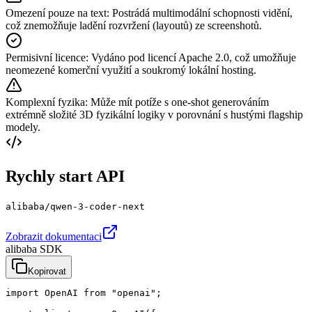
Omezení pouze na text
:
Postrádá multimodální schopnosti vidění,
což znemožňuje ladění rozvržení (layoutů) ze screenshotů.
Permisivní licence
:
Vydáno pod licencí Apache 2.0, což umožňuje
neomezené komerční využití a soukromý lokální hosting.
Komplexní fyzika
:
Může mít potíže s one-shot generováním
extrémně složité 3D fyzikální logiky v porovnání s hustými flagship
modely.
Rychly start API
alibaba/qwen-3-coder-next
Zobrazit dokumentaci
alibaba SDK
Kopirovat
import OpenAI from "openai";
