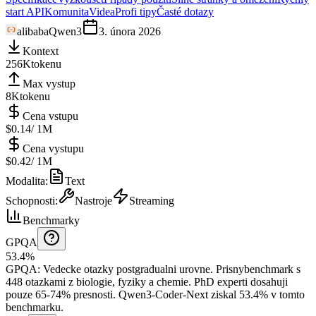
start API
Komunita
Videa
Profi tipy
Časté dotazy
alibaba
Qwen3
3. února 2026
Kontext
256K
tokenu
Max vystup
8K
tokenu
Cena vstupu
$0.14
/ 1M
Cena vystupu
$0.42
/ 1M
Modalita
:
Text
Schopnosti
:
Nastroje
Streaming
Benchmarky
GPQA
53.4%
GPQA
:
Vedecke otazky postgradualni urovne
.
Prisnybenchmark s
448 otazkami z biologie, fyziky a chemie. PhD experti dosahuji
pouze 65-74% presnosti.
Qwen3-Coder-Next ziskal 53.4% v tomto
benchmarku.