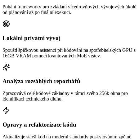
Pohání frameworky pro zvládání víceúrovňových vývojových úkolů
od plánování až po finální exekuci.
Lokální privátní vývoj
Spouští špičkovou asistenci při kódování na spotřebitelských GPU s
16GB VRAM pomocí kvantovaných MoE vrstev.
Analýza rozsáhlých repozitářů
Zpracovává celé kódové základny v rámci svého 256k okna pro
identifikaci technického dluhu.
Opravy a refaktorizace kódu
Aktualizuje starší kód na moderní standardy poskytováním zpětné