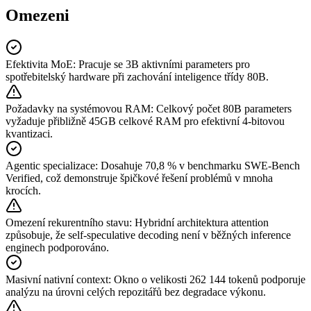
Omezeni
Efektivita MoE
:
Pracuje se 3B aktivními parameters pro
spotřebitelský hardware při zachování inteligence třídy 80B.
Požadavky na systémovou RAM
:
Celkový počet 80B parameters
vyžaduje přibližně 45GB celkové RAM pro efektivní 4-bitovou
kvantizaci.
Agentic specializace
:
Dosahuje 70,8 % v benchmarku SWE-Bench
Verified, což demonstruje špičkové řešení problémů v mnoha
krocích.
Omezení rekurentního stavu
:
Hybridní architektura attention
způsobuje, že self-speculative decoding není v běžných inference
enginech podporováno.
Masivní nativní context
:
Okno o velikosti 262 144 tokenů podporuje
analýzu na úrovni celých repozitářů bez degradace výkonu.