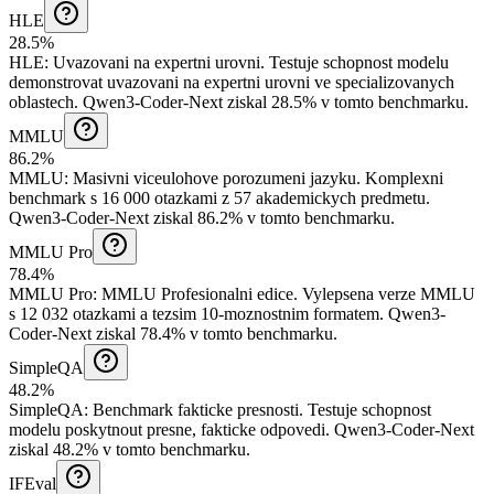
HLE
28.5%
HLE
:
Uvazovani na expertni urovni
.
Testuje schopnost modelu
demonstrovat uvazovani na expertni urovni ve specializovanych
oblastech.
Qwen3-Coder-Next ziskal 28.5% v tomto benchmarku.
MMLU
86.2%
MMLU
:
Masivni viceulohove porozumeni jazyku
.
Komplexni
benchmark s 16 000 otazkami z 57 akademickych predmetu.
Qwen3-Coder-Next ziskal 86.2% v tomto benchmarku.
MMLU Pro
78.4%
MMLU Pro
:
MMLU Profesionalni edice
.
Vylepsena verze MMLU
s 12 032 otazkami a tezsim 10-moznostnim formatem.
Qwen3-
Coder-Next ziskal 78.4% v tomto benchmarku.
SimpleQA
48.2%
SimpleQA
:
Benchmark fakticke presnosti
.
Testuje schopnost
modelu poskytnout presne, fakticke odpovedi.
Qwen3-Coder-Next
ziskal 48.2% v tomto benchmarku.
IFEval