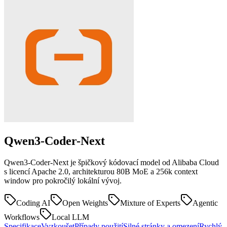
Qwen3-Coder-Next
Qwen3-Coder-Next je špičkový kódovací model od Alibaba Cloud
s licencí Apache 2.0, architekturou 80B MoE a 256k context
window pro pokročilý lokální vývoj.
Coding AI
Open Weights
Mixture of Experts
Agentic
Workflows
Local LLM
Specifikace
Vyzkoušet
Případy použití
Silné stránky a omezení
Rychlý