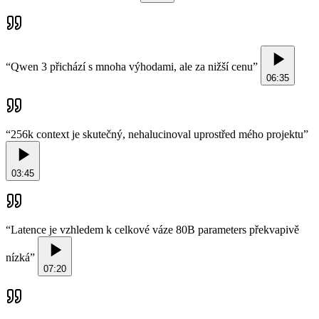
“
Qwen 3 přichází s mnoha výhodami, ale za nižší cenu
”
06:35
“
256k context je skutečný, nehalucinoval uprostřed mého projektu
”
03:45
“
Latence je vzhledem k celkové váze 80B parameters překvapivě
nízká
”
07:20