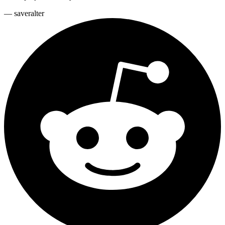
—
saveralter