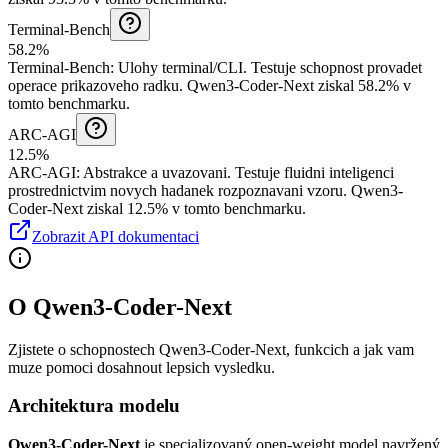
Terminal-Bench
58.2%
Terminal-Bench
:
Ulohy terminal/CLI
.
Testuje schopnost provadet
operace prikazoveho radku.
Qwen3-Coder-Next ziskal 58.2% v
tomto benchmarku.
ARC-AGI
12.5%
ARC-AGI
:
Abstrakce a uvazovani
.
Testuje fluidni inteligenci
prostrednictvim novych hadanek rozpoznavani vzoru.
Qwen3-
Coder-Next ziskal 12.5% v tomto benchmarku.
Zobrazit API dokumentaci
O Qwen3-Coder-Next
Zjistete o schopnostech Qwen3-Coder-Next, funkcich a jak vam
muze pomoci dosahnout lepsich vysledku.
Architektura modelu
Qwen3-Coder-Next
je specializovaný open-weight model navržený