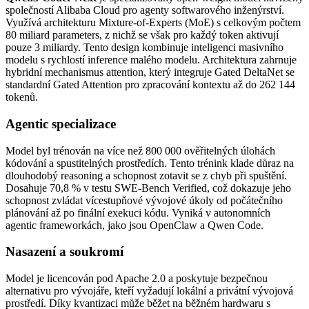
společností Alibaba Cloud pro agenty softwarového inženýrství.
Využívá architekturu Mixture-of-Experts (MoE) s celkovým počtem
80 miliard parameters, z nichž se však pro každý token aktivují
pouze 3 miliardy. Tento design kombinuje inteligenci masivního
modelu s rychlostí inference malého modelu. Architektura zahrnuje
hybridní mechanismus attention, který integruje Gated DeltaNet se
standardní Gated Attention pro zpracování kontextu až do 262 144
tokenů.
Agentic specializace
Model byl trénován na více než 800 000 ověřitelných úlohách
kódování a spustitelných prostředích. Tento trénink klade důraz na
dlouhodobý reasoning a schopnost zotavit se z chyb při spuštění.
Dosahuje 70,8 % v testu SWE-Bench Verified, což dokazuje jeho
schopnost zvládat vícestupňové vývojové úkoly od počátečního
plánování až po finální exekuci kódu. Vyniká v autonomních
agentic frameworkách, jako jsou OpenClaw a Qwen Code.
Nasazení a soukromí
Model je licencován pod Apache 2.0 a poskytuje bezpečnou
alternativu pro vývojáře, kteří vyžadují lokální a privátní vývojová
prostředí. Díky kvantizaci může běžet na běžném hardwaru s