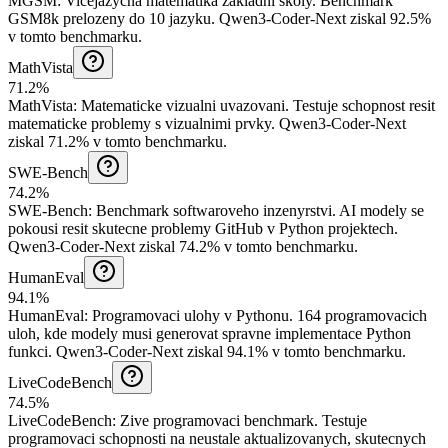
MGSM
:
Vicejazycna matematika zakladni skoly
.
Benchmark
GSM8k prelozeny do 10 jazyku.
Qwen3-Coder-Next ziskal 92.5%
v tomto benchmarku.
MathVista
71.2%
MathVista
:
Matematicke vizualni uvazovani
.
Testuje schopnost resit
matematicke problemy s vizualnimi prvky.
Qwen3-Coder-Next
ziskal 71.2% v tomto benchmarku.
SWE-Bench
74.2%
SWE-Bench
:
Benchmark softwaroveho inzenyrstvi
.
AI modely se
pokousi resit skutecne problemy GitHub v Python projektech.
Qwen3-Coder-Next ziskal 74.2% v tomto benchmarku.
HumanEval
94.1%
HumanEval
:
Programovaci ulohy v Pythonu
.
164 programovacich
uloh, kde modely musi generovat spravne implementace Python
funkci.
Qwen3-Coder-Next ziskal 94.1% v tomto benchmarku.
LiveCodeBench
74.5%
LiveCodeBench
:
Zive programovaci benchmark
.
Testuje
programovaci schopnosti na neustale aktualizovanych, skutecnych