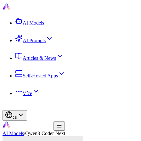
AI Models
AI Prompts
Articles & News
Self-Hosted Apps
Více
cs
AI Models
/
Qwen3-Coder-Next