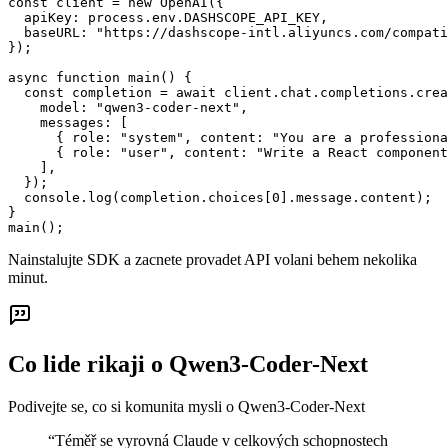
const client = new OpenAI({

  apiKey: process.env.DASHSCOPE_API_KEY,

  baseURL: "https://dashscope-intl.aliyuncs.com/compati
});

async function main() {

  const completion = await client.chat.completions.crea
    model: "qwen3-coder-next",

    messages: [

      { role: "system", content: "You are a professiona
      { role: "user", content: "Write a React component
    ],

  });

  console.log(completion.choices[0].message.content);

}

main();
Nainstalujte SDK a zacnete provadet API volani behem nekolika
minut.
Co lide rikaji o Qwen3-Coder-Next
Podivejte se, co si komunita mysli o Qwen3-Coder-Next
“
Téměř se vyrovná Claude v celkových schopnostech