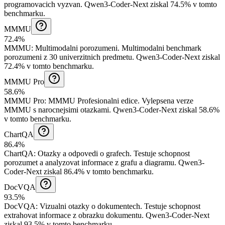
programovacich vyzvan.
Qwen3-Coder-Next ziskal 74.5% v tomto
benchmarku.
MMMU
72.4%
MMMU
:
Multimodalni porozumeni
.
Multimodalni benchmark
porozumeni z 30 univerzitnich predmetu.
Qwen3-Coder-Next ziskal
72.4% v tomto benchmarku.
MMMU Pro
58.6%
MMMU Pro
:
MMMU Profesionalni edice
.
Vylepsena verze
MMMU s narocnejsimi otazkami.
Qwen3-Coder-Next ziskal 58.6%
v tomto benchmarku.
ChartQA
86.4%
ChartQA
:
Otazky a odpovedi o grafech
.
Testuje schopnost
porozumet a analyzovat informace z grafu a diagramu.
Qwen3-
Coder-Next ziskal 86.4% v tomto benchmarku.
DocVQA
93.5%
DocVQA
:
Vizualni otazky o dokumentech
.
Testuje schopnost
extrahovat informace z obrazku dokumentu.
Qwen3-Coder-Next
ziskal 93.5% v tomto benchmarku.