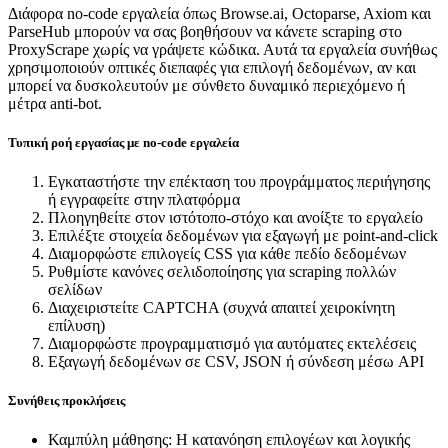
Διάφορα no-code εργαλεία όπως Browse.ai, Octoparse, Axiom και
ParseHub μπορούν να σας βοηθήσουν να κάνετε scraping στο
ProxyScrape χωρίς να γράψετε κώδικα. Αυτά τα εργαλεία συνήθως
χρησιμοποιούν οπτικές διεπαφές για επιλογή δεδομένων, αν και
μπορεί να δυσκολευτούν με σύνθετο δυναμικό περιεχόμενο ή
μέτρα anti-bot.
Τυπική ροή εργασίας με no-code εργαλεία
Εγκαταστήστε την επέκταση του προγράμματος περιήγησης
ή εγγραφείτε στην πλατφόρμα
Πλοηγηθείτε στον ιστότοπο-στόχο και ανοίξτε το εργαλείο
Επιλέξτε στοιχεία δεδομένων για εξαγωγή με point-and-click
Διαμορφώστε επιλογείς CSS για κάθε πεδίο δεδομένων
Ρυθμίστε κανόνες σελιδοποίησης για scraping πολλών
σελίδων
Διαχειριστείτε CAPTCHA (συχνά απαιτεί χειροκίνητη
επίλυση)
Διαμορφώστε προγραμματισμό για αυτόματες εκτελέσεις
Εξαγωγή δεδομένων σε CSV, JSON ή σύνδεση μέσω API
Συνήθεις προκλήσεις
Καμπύλη μάθησης
:
Η κατανόηση επιλογέων και λογικής