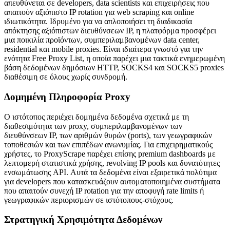
απευθύνεται σε developers, data scientists και επιχειρήσεις που
απαιτούν αξιόπιστο IP rotation για web scraping και online
ιδιωτικότητα. Ιδρυμένο για να απλοποιήσει τη διαδικασία
απόκτησης αξιόπιστων διευθύνσεων IP, η πλατφόρμα προσφέρει
μια ποικιλία προϊόντων, συμπεριλαμβανομένων data center,
residential και mobile proxies. Είναι ιδιαίτερα γνωστό για την
ενότητα Free Proxy List, η οποία παρέχει μια τακτικά ενημερωμένη
βάση δεδομένων δημόσιων HTTP, SOCKS4 και SOCKS5 proxies
διαθέσιμη σε όλους χωρίς συνδρομή.
Δομημένη Πληροφορία Proxy
Ο ιστότοπος περιέχει δομημένα δεδομένα σχετικά με τη
διαθεσιμότητα των proxy, συμπεριλαμβανομένων των
διευθύνσεων IP, των αριθμών θυρών (ports), των γεωγραφικών
τοποθεσιών και των επιπέδων ανωνυμίας. Για επιχειρηματικούς
χρήστες, το ProxyScrape παρέχει επίσης premium dashboards με
λεπτομερή στατιστικά χρήσης, revolving IP pools και δυνατότητες
ενσωμάτωσης API. Αυτά τα δεδομένα είναι εξαιρετικά πολύτιμα
για developers που κατασκευάζουν αυτοματοποιημένα συστήματα
που απαιτούν συνεχή IP rotation για την αποφυγή rate limits ή
γεωγραφικών περιορισμών σε ιστότοπους-στόχους.
Στρατηγική Χρησιμότητα Δεδομένων