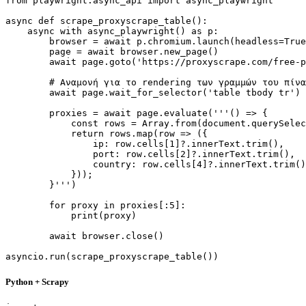
from playwright.async_api import async_playwright

async def scrape_proxyscrape_table():

    async with async_playwright() as p:

        browser = await p.chromium.launch(headless=True
        page = await browser.new_page()

        await page.goto('https://proxyscrape.com/free-p
        # Αναμονή για το rendering των γραμμών του πίνα
        await page.wait_for_selector('table tbody tr')

        proxies = await page.evaluate('''() => {

            const rows = Array.from(document.querySelec
            return rows.map(row => ({

                ip: row.cells[1]?.innerText.trim(),

                port: row.cells[2]?.innerText.trim(),

                country: row.cells[4]?.innerText.trim()

            }));

        }''')

        for proxy in proxies[:5]:

            print(proxy)

        await browser.close()

asyncio.run(scrape_proxyscrape_table())
Python + Scrapy