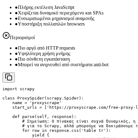
●
Πλήρης εκτέλεση JavaScript
●
Χειρίζεται δυναμικό περιεχόμενο και SPAs
●
Ενσωματωμένοι μηχανισμοί αναμονής
●
Υποστήριξη πολλαπλών browsers
Περιορισμοί
●
Πιο αργό από HTTP requests
●
Υψηλότερη χρήση μνήμης
●
Πιο σύνθετη εγκατάσταση
●
Μπορεί να ανιχνευθεί από συστήματα anti-bot
import scrapy

class ProxySpider(scrapy.Spider):

    name = 'proxyscrape'

    start_urls = ['https://proxyscrape.com/free-proxy-l
    def parse(self, response):

        # Σημείωση: Ο πίνακας είναι συχνά δυναμικός, η 
        # για το Scrapy, αλλά μπορούμε να δοκιμάσουμε τ
        for row in response.css('table tr'):

            yield {
