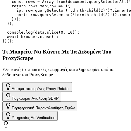
    const rows = Array.from(document.querySelectorAll('
    return rows.map(row => ({

      ip: row.querySelector('td:nth-child(2)')?.innerTe
      port: row.querySelector('td:nth-child(3)')?.inner
    }));

  });

  console.log(data.slice(0, 10));

  await browser.close();

})();
Τι Μπορείτε Να Κάνετε Με Τα Δεδομένα Του
ProxyScrape
Εξερευνήστε πρακτικές εφαρμογές και πληροφορίες από τα
δεδομένα του ProxyScrape.
Αυτοματοποιημένος Proxy Rotator
Παγκόσμια Ανάλυση SERP
Περιφερειακή Παρακολούθηση Τιμών
Υπηρεσίες Ad Verification