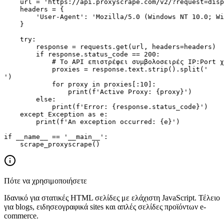
    url = 'https://api.proxyscrape.com/v2/?request=disp
    headers = {

        'User-Agent': 'Mozilla/5.0 (Windows NT 10.0; Wi
    }

    try:

        response = requests.get(url, headers=headers)

        if response.status_code == 200:

            # Το API επιστρέφει συμβολοσειρές IP:Port χ
            proxies = response.text.strip().split('

')

            for proxy in proxies[:10]:

                print(f'Active Proxy: {proxy}')

        else:

            print(f'Error: {response.status_code}')

    except Exception as e:

        print(f'An exception occurred: {e}')

if __name__ == '__main__':

    scrape_proxyscrape()
Πότε να χρησιμοποιήσετε
Ιδανικό για στατικές HTML σελίδες με ελάχιστη JavaScript. Τέλειο
για blogs, ειδησεογραφικά sites και απλές σελίδες προϊόντων e-
commerce.