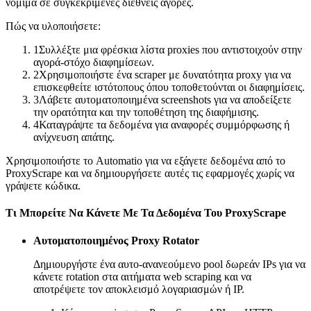
νόμιμα σε συγκεκριμένες διεθνείς αγορές.
Πώς να υλοποιήσετε:
1
Συλλέξτε μια φρέσκια λίστα proxies που αντιστοιχούν στην
αγορά-στόχο διαφημίσεων.
2
Χρησιμοποιήστε ένα scraper με δυνατότητα proxy για να
επισκεφθείτε ιστότοπους όπου τοποθετούνται οι διαφημίσεις.
3
Λάβετε αυτοματοποιημένα screenshots για να αποδείξετε
την ορατότητα και την τοποθέτηση της διαφήμισης.
4
Καταγράψτε τα δεδομένα για αναφορές συμμόρφωσης ή
ανίχνευση απάτης.
Χρησιμοποιήστε το Automatio για να εξάγετε δεδομένα από το
ProxyScrape και να δημιουργήσετε αυτές τις εφαρμογές χωρίς να
γράψετε κώδικα.
Τι Μπορείτε Να Κάνετε Με Τα Δεδομένα Του ProxyScrape
Αυτοματοποιημένος Proxy Rotator
Δημιουργήστε ένα αυτο-ανανεούμενο pool δωρεάν IPs για να
κάνετε rotation στα αιτήματα web scraping και να
αποτρέψετε τον αποκλεισμό λογαριασμών ή IP.