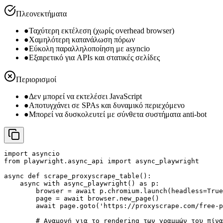
Πλεονεκτήματα
●
Ταχύτερη εκτέλεση (χωρίς overhead browser)
●
Χαμηλότερη κατανάλωση πόρων
●
Εύκολη παραλληλοποίηση με asyncio
●
Εξαιρετικό για APIs και στατικές σελίδες
Περιορισμοί
●
Δεν μπορεί να εκτελέσει JavaScript
●
Αποτυγχάνει σε SPAs και δυναμικό περιεχόμενο
●
Μπορεί να δυσκολευτεί με σύνθετα συστήματα anti-bot
import asyncio

from playwright.async_api import async_playwright

async def scrape_proxyscrape_table():

    async with async_playwright() as p:

        browser = await p.chromium.launch(headless=True
        page = await browser.new_page()

        await page.goto('https://proxyscrape.com/free-p
        # Αναμονή για το rendering των γραμμών του πίνα