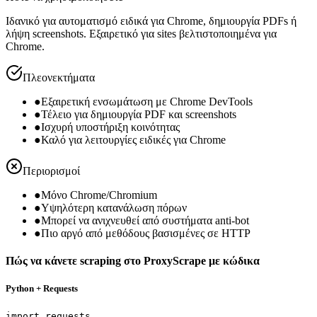
Ιδανικό για αυτοματισμό ειδικά για Chrome, δημιουργία PDFs ή
λήψη screenshots. Εξαιρετικό για sites βελτιστοποιημένα για
Chrome.
Πλεονεκτήματα
●
Εξαιρετική ενσωμάτωση με Chrome DevTools
●
Τέλειο για δημιουργία PDF και screenshots
●
Ισχυρή υποστήριξη κοινότητας
●
Καλό για λειτουργίες ειδικές για Chrome
Περιορισμοί
●
Μόνο Chrome/Chromium
●
Υψηλότερη κατανάλωση πόρων
●
Μπορεί να ανιχνευθεί από συστήματα anti-bot
●
Πιο αργό από μεθόδους βασισμένες σε HTTP
Πώς να κάνετε scraping στο ProxyScrape με κώδικα
Python + Requests
import requests
