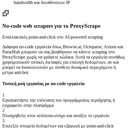
bandwidth και διευθύνσεων IP
No-code web scrapers για το ProxyScrape
Εναλλακτικές point-and-click στο AI-powered scraping
Διάφορα no-code εργαλεία όπως Browse.ai, Octoparse, Axiom και
ParseHub μπορούν να σας βοηθήσουν να κάνετε scraping στο
ProxyScrape χωρίς να γράψετε κώδικα. Αυτά τα εργαλεία συνήθως
χρησιμοποιούν οπτικές διεπαφές για επιλογή δεδομένων, αν και
μπορεί να δυσκολευτούν με σύνθετο δυναμικό περιεχόμενο ή
μέτρα anti-bot.
Τυπική ροή εργασίας με no-code εργαλεία
1
Εγκαταστήστε την επέκταση του προγράμματος περιήγησης ή
εγγραφείτε στην πλατφόρμα
2
Πλοηγηθείτε στον ιστότοπο-στόχο και ανοίξτε το εργαλείο
3
Επιλέξτε στοιχεία δεδομένων για εξαγωγή με point-and-click