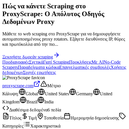
Πώς να κάνετε Scraping στο
ProxyScrape: Ο Απόλυτος Οδηγός
Δεδομένων
Proxy
Μάθετε το web scraping στο ProxyScrape για να δημιουργήσετε
αυτοματοποιημένους proxy rotators. Εξάγετε διευθύνσεις IP, θύρες
και πρωτόκολλα από την πιο...
Ξεκινήστε δωρεάν scraping
Προδιαγραφές
Σχετικά
Γιατί Scraping
Προκλήσεις
Με AI
No-Code
Scrapers
Παραδείγματα κώδικα
Επαγγελματικές συμβουλές
Χρήσεις
δεδομένων
Συχνές ερωτήσεις
proxyscrape.com
Μέτριο
Κάλυψη
:
Global
United States
Germany
United
Kingdom
Brazil
India
Διαθέσιμα δεδομένα
6
πεδία
Τίτλος
Τιμή
Τοποθεσία
Ημερομηνία δημοσίευσης
Κατηγορίες
Χαρακτηριστικά