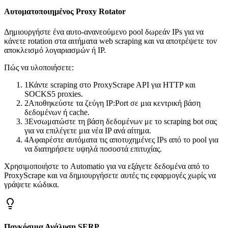
Αυτοματοποιημένος Proxy Rotator
Δημιουργήστε ένα αυτο-ανανεούμενο pool δωρεάν IPs για να
κάνετε rotation στα αιτήματα web scraping και να αποτρέψετε τον
αποκλεισμό λογαριασμών ή IP.
Πώς να υλοποιήσετε:
1
Κάντε scraping στο ProxyScrape API για HTTP και
SOCKS5 proxies.
2
Αποθηκεύστε τα ζεύγη IP:Port σε μια κεντρική βάση
δεδομένων ή cache.
3
Ενσωματώστε τη βάση δεδομένων με το scraping bot σας
για να επιλέγετε μια νέα IP ανά αίτημα.
4
Αφαιρέστε αυτόματα τις αποτυχημένες IPs από το pool για
να διατηρήσετε υψηλά ποσοστά επιτυχίας.
Χρησιμοποιήστε το Automatio για να εξάγετε δεδομένα από το
ProxyScrape και να δημιουργήσετε αυτές τις εφαρμογές χωρίς να
γράψετε κώδικα.
Παγκόσμια Ανάλυση SERP