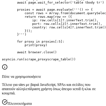
        await page.wait_for_selector('table tbody tr')

        proxies = await page.evaluate('''() => {

            const rows = Array.from(document.querySelec
            return rows.map(row => ({

                ip: row.cells[1]?.innerText.trim(),

                port: row.cells[2]?.innerText.trim(),

                country: row.cells[4]?.innerText.trim()

            }));

        }''')

        for proxy in proxies[:5]:

            print(proxy)

        await browser.close()

asyncio.run(scrape_proxyscrape_table())
Πότε να χρησιμοποιήσετε
Τέλειο για sites με βαριά JavaScript, SPAs και σελίδες που
απαιτούν αλληλεπίδραση χρήστη όπως άπειρο scroll ή κλικ σε
κουμπιά.
Πλεονεκτήματα