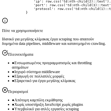
                'ip': row.css('td:nth-child(2)::text').
                'port': row.css('td:nth-child(3)::text'
                'protocol': row.css('td:nth-child(1)::t
            }
Πότε να χρησιμοποιήσετε
Ιδανικό για μεγάλης κλίμακας έργα scraping που απαιτούν
δομημένα data pipelines, middleware και κατανεμημένο crawling.
Πλεονεκτήματα
●
Ενσωματωμένος προγραμματισμός και throttling
αιτημάτων
●
Ισχυρό σύστημα middleware
●
Εξαγωγή σε πολλαπλές μορφές
●
Εξαιρετικό για έργα μεγάλης κλίμακας
Περιορισμοί
●
Απότομη καμπύλη εκμάθησης
●
Χωρίς υποστήριξη JavaScript χωρίς plugins
●
Υπερβολικό για απλές εργασίες scraping