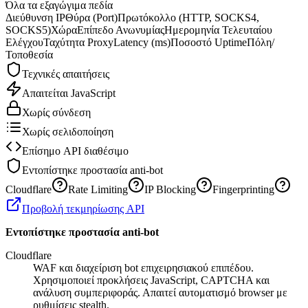
Όλα τα εξαγώγιμα πεδία
Διεύθυνση IP
Θύρα (Port)
Πρωτόκολλο (HTTP, SOCKS4,
SOCKS5)
Χώρα
Επίπεδο Ανωνυμίας
Ημερομηνία Τελευταίου
Ελέγχου
Ταχύτητα Proxy
Latency (ms)
Ποσοστό Uptime
Πόλη/
Τοποθεσία
Τεχνικές απαιτήσεις
Απαιτείται JavaScript
Χωρίς σύνδεση
Χωρίς σελιδοποίηση
Επίσημο API διαθέσιμο
Εντοπίστηκε προστασία anti-bot
Cloudflare
Rate Limiting
IP Blocking
Fingerprinting
Προβολή τεκμηρίωσης API
Εντοπίστηκε προστασία anti-bot
Cloudflare
WAF και διαχείριση bot επιχειρησιακού επιπέδου.
Χρησιμοποιεί προκλήσεις JavaScript, CAPTCHA και
ανάλυση συμπεριφοράς. Απαιτεί αυτοματισμό browser με
ρυθμίσεις stealth.