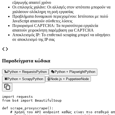
εξαγωγής απαιτεί χρόνο
Οι επιλογείς χαλάνε
:
Οι αλλαγές στον ιστότοπο μπορούν να
χαλάσουν ολόκληρη τη ροή εργασίας
Προβλήματα δυναμικού περιεχομένου
:
Ιστότοποι με πολύ
JavaScript απαιτούν σύνθετες λύσεις
Περιορισμοί CAPTCHA
:
Τα περισσότερα εργαλεία
απαιτούν χειροκίνητη παρέμβαση για CAPTCHA
Αποκλεισμός IP
:
Το επιθετικό scraping μπορεί να οδηγήσει
σε αποκλεισμό της IP σας
Παραδείγματα κώδικα
🐍
Python + Requests
Python
🎭
Python + Playwright
Python
🕷️
Python + Scrapy
Python
🤖
Node.js + Puppeteer
Node
import requests

from bs4 import BeautifulSoup

def scrape_proxyscrape():

    # Χρήση του API endpoint καθώς είναι πιο σταθερό απ