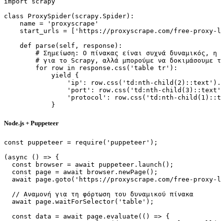
import scrapy

class ProxySpider(scrapy.Spider):

    name = 'proxyscrape'

    start_urls = ['https://proxyscrape.com/free-proxy-l
    def parse(self, response):

        # Σημείωση: Ο πίνακας είναι συχνά δυναμικός, η 
        # για το Scrapy, αλλά μπορούμε να δοκιμάσουμε τ
        for row in response.css('table tr'):

            yield {

                'ip': row.css('td:nth-child(2)::text').
                'port': row.css('td:nth-child(3)::text'
                'protocol': row.css('td:nth-child(1)::t
            }
Node.js + Puppeteer
const puppeteer = require('puppeteer');

(async () => {

  const browser = await puppeteer.launch();

  const page = await browser.newPage();

  await page.goto('https://proxyscrape.com/free-proxy-l
  // Αναμονή για τη φόρτωση του δυναμικού πίνακα

  await page.waitForSelector('table');

  const data = await page.evaluate(() => {
