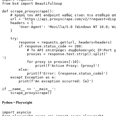
from bs4 import BeautifulSoup

def scrape_proxyscrape():

    # Χρήση του API endpoint καθώς είναι πιο σταθερό απ
    url = 'https://api.proxyscrape.com/v2/?request=disp
    headers = {

        'User-Agent': 'Mozilla/5.0 (Windows NT 10.0; Wi
    }

    try:

        response = requests.get(url, headers=headers)

        if response.status_code == 200:

            # Το API επιστρέφει συμβολοσειρές IP:Port χ
            proxies = response.text.strip().split('

')

            for proxy in proxies[:10]:

                print(f'Active Proxy: {proxy}')

        else:

            print(f'Error: {response.status_code}')

    except Exception as e:

        print(f'An exception occurred: {e}')

if __name__ == '__main__':

    scrape_proxyscrape()
Python + Playwright
import asyncio
