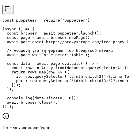
const puppeteer = require('puppeteer');

(async () => {

  const browser = await puppeteer.launch();

  const page = await browser.newPage();

  await page.goto('https://proxyscrape.com/free-proxy-l
  // Αναμονή για τη φόρτωση του δυναμικού πίνακα

  await page.waitForSelector('table');

  const data = await page.evaluate(() => {

    const rows = Array.from(document.querySelectorAll('
    return rows.map(row => ({

      ip: row.querySelector('td:nth-child(2)')?.innerTe
      port: row.querySelector('td:nth-child(3)')?.inner
    }));

  });

  console.log(data.slice(0, 10));

  await browser.close();

})();
Πότε να χρησιμοποιήσετε