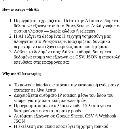
How to scrape with AI:
Περιγράψτε τι χρειάζεστε
:
Πείτε στην AI ποια δεδομένα
θέλετε να εξαγάγετε από το ProxyScrape. Απλά γράψτε σε
φυσική γλώσσα — χωρίς κώδικα ή selectors.
Η AI εξάγει τα δεδομένα
:
Η τεχνητή νοημοσύνη μας
πλοηγείται στο ProxyScrape, διαχειρίζεται δυναμικό
περιεχόμενο και εξάγει ακριβώς αυτό που ζητήσατε.
Λάβετε τα δεδομένα σας
:
Λάβετε καθαρά, δομημένα
δεδομένα έτοιμα για εξαγωγή ως CSV, JSON ή αποστολή
απευθείας στις εφαρμογές σας.
Why use AI for scraping:
Το no-code interface επιτρέπει την κατασκευή ενός proxy
extractor σε λίγα λεπτά
Διαχειρίζεται αυτόματο IP rotation μέσω του ίδιου του
scraper για την αποτροπή αποκλεισμών
Προγραμματισμός εκτελέσεων κάθε 15 λεπτά για να
διατηρούνται φρέσκα τα proxy pools
Αυτόματη εξαγωγή σε Google Sheets, CSV ή Webhook
JSON
Η εκτέλεση στο cloud αποφεύγει τη χρήση τοπικού