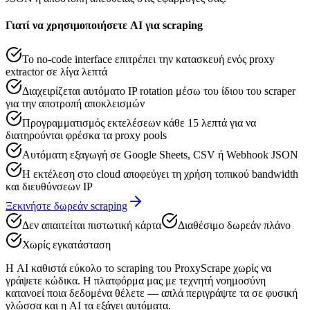
Γιατί να χρησιμοποιήσετε AI για scraping
Το no-code interface επιτρέπει την κατασκευή ενός proxy
extractor σε λίγα λεπτά
Διαχειρίζεται αυτόματο IP rotation μέσω του ίδιου του scraper
για την αποτροπή αποκλεισμών
Προγραμματισμός εκτελέσεων κάθε 15 λεπτά για να
διατηρούνται φρέσκα τα proxy pools
Αυτόματη εξαγωγή σε Google Sheets, CSV ή Webhook JSON
Η εκτέλεση στο cloud αποφεύγει τη χρήση τοπικού bandwidth
και διευθύνσεων IP
Ξεκινήστε δωρεάν scraping
Δεν απαιτείται πιστωτική κάρτα
Διαθέσιμο δωρεάν πλάνο
Χωρίς εγκατάσταση
Η AI καθιστά εύκολο το scraping του ProxyScrape χωρίς να
γράψετε κώδικα. Η πλατφόρμα μας με τεχνητή νοημοσύνη
κατανοεί ποια δεδομένα θέλετε — απλά περιγράψτε τα σε φυσική
γλώσσα και η AI τα εξάγει αυτόματα.