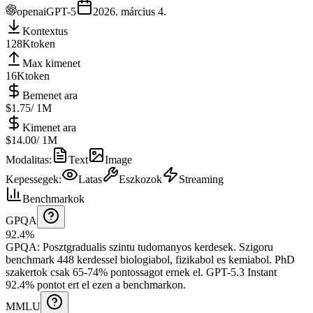
openai
GPT-5
2026. március 4.
Kontextus
128K
token
Max kimenet
16K
token
Bemenet ara
$1.75
/ 1M
Kimenet ara
$14.00
/ 1M
Modalitas
:
Text
Image
Kepessegek
:
Latas
Eszkozok
Streaming
Benchmarkok
GPQA
92.4%
GPQA
:
Posztgradualis szintu tudomanyos kerdesek
.
Szigoru
benchmark 448 kerdessel biologiabol, fizikabol es kemiabol. PhD
szakertok csak 65-74% pontossagot ernek el.
GPT-5.3 Instant
92.4% pontot ert el ezen a benchmarkon.
MMLU