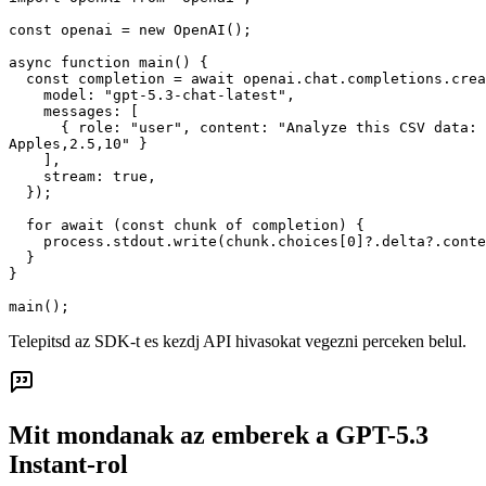
const openai = new OpenAI();

async function main() {

  const completion = await openai.chat.completions.crea
    model: "gpt-5.3-chat-latest",

    messages: [

      { role: "user", content: "Analyze this CSV data: 
Apples,2.5,10" }

    ],

    stream: true,

  });

  for await (const chunk of completion) {

    process.stdout.write(chunk.choices[0]?.delta?.conte
  }

}

main();
Telepitsd az SDK-t es kezdj API hivasokat vegezni perceken belul.
Mit mondanak az emberek a GPT-5.3
Instant-rol