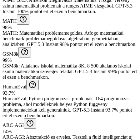
AIME 2025
:
Amerikai Meghivasos Matematika Vizsga
.
Verseny
szintu matematikai problemak a rangos AIME vizsgabol.
GPT-5.3
Instant 100% pontot ert el ezen a benchmarkon.
MATH
98%
MATH
:
Matematikai problemamegoldas
.
Atfogo matematikai
benchmark problemamegoldasra algebraban, geometriaban,
analizisben.
GPT-5.3 Instant 98% pontot ert el ezen a benchmarkon.
GSM8k
99%
GSM8k
:
Altalanos iskolai matematika 8K
.
8 500 altalanos iskolai
szintu matematikai szoveges feladat.
GPT-5.3 Instant 99% pontot ert
el ezen a benchmarkon.
HumanEval
93.7%
HumanEval
:
Python programozasi problemak
.
164 programozasi
problema, ahol modelleknek helyes Python fuggveny
implementaciokat kell generalniuk.
GPT-5.3 Instant 93.7% pontot
ert el ezen a benchmarkon.
ARC-AGI
14%
ARC-AGI
:
Absztrakció es erveles
.
Teszteli a fluid intelligenciat uj