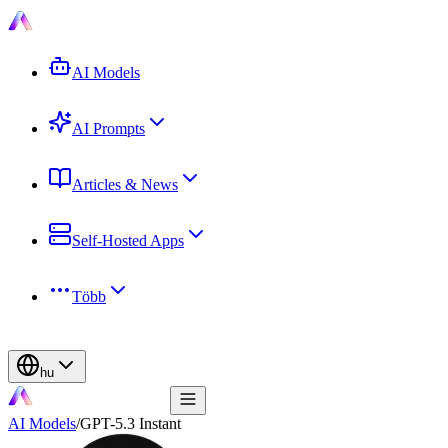
AI Models
AI Prompts
Articles & News
Self-Hosted Apps
Több
hu
AI Models
/
GPT-5.3 Instant