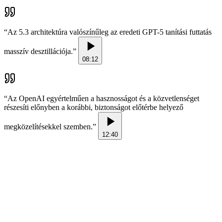
“
Az 5.3 architektúra valószínűleg az eredeti GPT-5 tanítási futtatás
masszív desztillációja.
”
08:12
“
Az OpenAI egyértelműen a hasznosságot és a közvetlenséget
részesíti előnyben a korábbi, biztonságot előtérbe helyező
megközelítésekkel szemben.
”
12:40