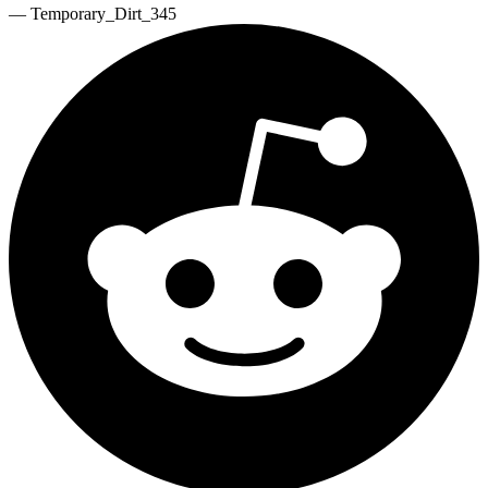
—
Temporary_Dirt_345