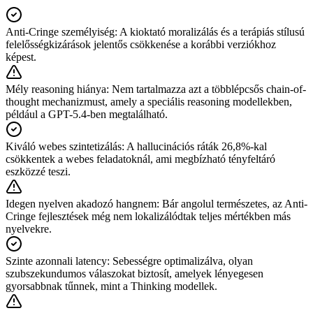
Anti-Cringe személyiség
:
A kioktató moralizálás és a terápiás stílusú
felelősségkizárások jelentős csökkenése a korábbi verziókhoz
képest.
Mély reasoning hiánya
:
Nem tartalmazza azt a többlépcsős chain-of-
thought mechanizmust, amely a speciális reasoning modellekben,
például a GPT-5.4-ben megtalálható.
Kiváló webes szintetizálás
:
A hallucinációs ráták 26,8%-kal
csökkentek a webes feladatoknál, ami megbízható tényfeltáró
eszközzé teszi.
Idegen nyelven akadozó hangnem
:
Bár angolul természetes, az Anti-
Cringe fejlesztések még nem lokalizálódtak teljes mértékben más
nyelvekre.
Szinte azonnali latency
:
Sebességre optimalizálva, olyan
szubszekundumos válaszokat biztosít, amelyek lényegesen
gyorsabbnak tűnnek, mint a Thinking modellek.