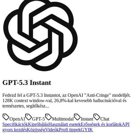
GPT-5.3
Instant
Fedezd fel a GPT-5.3 Instantot, az OpenAI "Anti-Cringe" modelljét.
128K context window-val, 26,8%-kal kevesebb hallucinációval és
természetes, segítőkész...
OpenAI
GPT-5
Multimodal
Instant
Chat
Specifikációk
Kipróbálás
Használati esetek
Erősségek és korlátok
API
gyors kezdés
Közösség
Videók
Profi tippek
GYIK