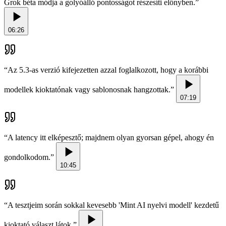
Grok béta módja a golyóálló pontosságot részesíti előnyben.
”
06:26
“
Az 5.3-as verzió kifejezetten azzal foglalkozott, hogy a korábbi
modellek kioktatónak vagy sablonosnak hangzottak.
”
07:19
“
A latency itt elképesztő; majdnem olyan gyorsan gépel, ahogy én
gondolkodom.
”
10:45
“
A tesztjeim során sokkal kevesebb 'Mint AI nyelvi modell' kezdetű
kioktató választ látok.
”