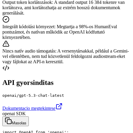
Output token korlátozások
:
A standard output 16 384 tokenre van
korlátozva, ami korlátozhatja az extrém hosszú dokumentumok
generálását.
Integrált kódolási környezet
:
Megtartja a 98%-os HumanEval
pontszámot, és natívan működik az OpenAI kódfuttató
környezetében.
Nincs natív audio támogatás
:
A versenytársakkal, például a Gemini-
vel ellentétben, nem tud közvetlenül feldolgozni audiostream-eket
vagy fájlokat az API-n keresztül.
API gyorsinditas
openai/gpt-5.3-chat-latest
Dokumentacio megtekintese
openai SDK
Masolas
import OpenAI from 'openai';
