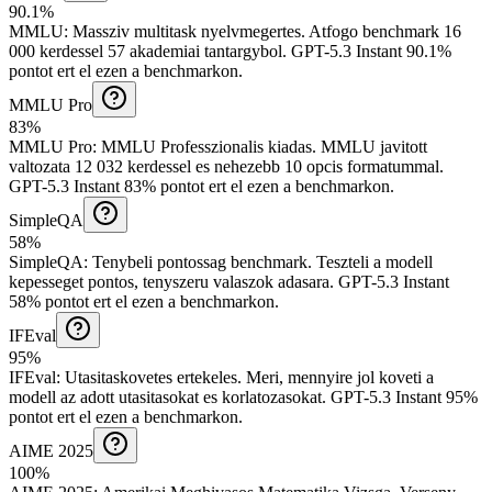
90.1%
MMLU
:
Massziv multitask nyelvmegertes
.
Atfogo benchmark 16
000 kerdessel 57 akademiai tantargybol.
GPT-5.3 Instant 90.1%
pontot ert el ezen a benchmarkon.
MMLU Pro
83%
MMLU Pro
:
MMLU Professzionalis kiadas
.
MMLU javitott
valtozata 12 032 kerdessel es nehezebb 10 opcis formatummal.
GPT-5.3 Instant 83% pontot ert el ezen a benchmarkon.
SimpleQA
58%
SimpleQA
:
Tenybeli pontossag benchmark
.
Teszteli a modell
kepesseget pontos, tenyszeru valaszok adasara.
GPT-5.3 Instant
58% pontot ert el ezen a benchmarkon.
IFEval
95%
IFEval
:
Utasitaskovetes ertekeles
.
Meri, mennyire jol koveti a
modell az adott utasitasokat es korlatozasokat.
GPT-5.3 Instant 95%
pontot ert el ezen a benchmarkon.
AIME 2025
100%