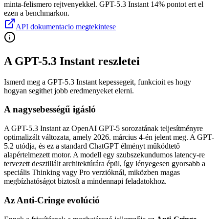
minta-felismero rejtvenyekkel.
GPT-5.3 Instant 14% pontot ert el
ezen a benchmarkon.
API dokumentacio megtekintese
A GPT-5.3 Instant reszletei
Ismerd meg a GPT-5.3 Instant kepessegeit, funkcioit es hogy
hogyan segithet jobb eredmenyeket elerni.
A nagysebességű igásló
A GPT-5.3 Instant az OpenAI GPT-5 sorozatának teljesítményre
optimalizált változata, amely 2026. március 4-én jelent meg. A GPT-
5.2 utódja, és ez a standard ChatGPT élményt működtető
alapértelmezett motor. A modell egy szubszekundumos latency-re
tervezett desztillált architektúrára épül, így lényegesen gyorsabb a
speciális Thinking vagy Pro verzióknál, miközben magas
megbízhatóságot biztosít a mindennapi feladatokhoz.
Az Anti-Cringe evolúció