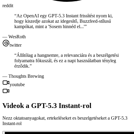
reddit
“
Az OpenAI egy GPT-5.3 Instant frissítést nyom ki,
hogy kiszedje azokat az idegesítő, Buzzfeed-stílusú
kampókat, mint a 'Sosem hinnéd el...'
”
—
WesRoth
twitter
“
Állítólag a hangnemre, a relevanciára és a beszélgetési
folyamatra fókuszál, és ez a napi használatban tényleg
érződik.
”
—
Thoughts Brewing
youtube
Videok a GPT-5.3 Instant-rol
Nezz oktatoanyagokat, ertekeléseket es beszelgetéseket a GPT-5.3
Instant-rol