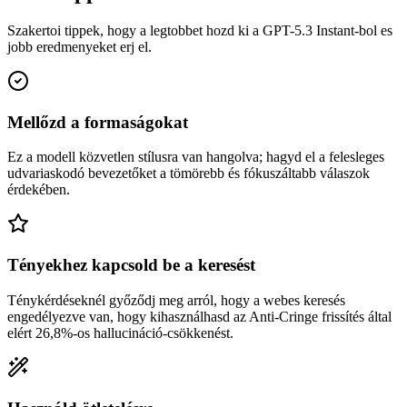
Szakertoi tippek, hogy a legtobbet hozd ki a GPT-5.3 Instant-bol es
jobb eredmenyeket erj el.
Mellőzd a formaságokat
Ez a modell közvetlen stílusra van hangolva; hagyd el a felesleges
udvariaskodó bevezetőket a tömörebb és fókuszáltabb válaszok
érdekében.
Tényekhez kapcsold be a keresést
Ténykérdéseknél győződj meg arról, hogy a webes keresés
engedélyezve van, hogy kihasználhasd az Anti-Cringe frissítés által
elért 26,8%-os hallucináció-csökkenést.