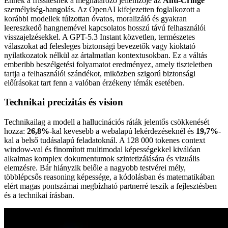
Ennek a frissítésnek a meghatározó jellemzője az
Anti-Cringe
személyiség-hangolás. Az OpenAI kifejezetten foglalkozott a
korábbi modellek túlzottan óvatos, moralizáló és gyakran
leereszkedő hangnemével kapcsolatos hosszú távú felhasználói
visszajelzésekkel. A GPT-5.3 Instant közvetlen, természetes
válaszokat ad felesleges biztonsági bevezetők vagy kioktató
nyilatkozatok nélkül az ártalmatlan kontextusokban. Ez a váltás
emberibb beszélgetési folyamatot eredményez, amely tiszteletben
tartja a felhasználói szándékot, miközben szigorú biztonsági
előírásokat tart fenn a valóban érzékeny témák esetében.
Technikai precizitás és vision
Technikailag a modell a hallucinációs ráták jelentős csökkenését
hozza:
26,8%
-kal kevesebb a webalapú lekérdezéseknél és
19,7%
-
kal a belső tudásalapú feladatoknál. A 128 000 tokenes context
window-val és finomított multimodal képességekkel kiválóan
alkalmas komplex dokumentumok szintetizálására és vizuális
elemzésre. Bár hiányzik belőle a nagyobb testvérei mély,
többlépcsős reasoning képessége, a kódolásban és matematikában
elért magas pontszámai megbízható partnerré teszik a fejlesztésben
és a technikai írásban.