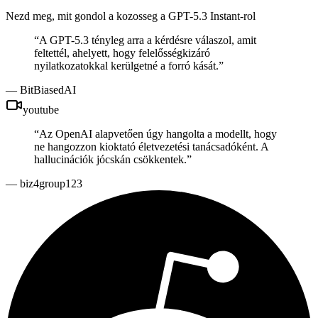
Nezd meg, mit gondol a kozosseg a GPT-5.3 Instant-rol
“
A GPT-5.3 tényleg arra a kérdésre válaszol, amit
feltettél, ahelyett, hogy felelősségkizáró
nyilatkozatokkal kerülgetné a forró kását.
”
—
BitBiasedAI
youtube
“
Az OpenAI alapvetően úgy hangolta a modellt, hogy
ne hangozzon kioktató életvezetési tanácsadóként. A
hallucinációk jócskán csökkentek.
”
—
biz4group123