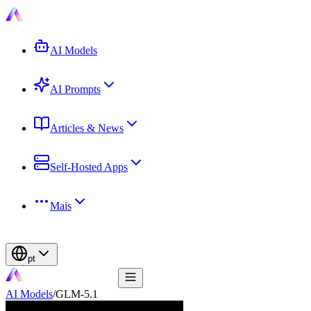
AI Models
AI Prompts
Articles & News
Self-Hosted Apps
Mais
pt
AI Models
/
GLM-5.1