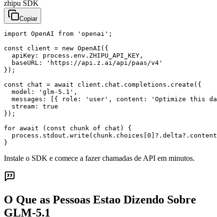
zhipu SDK
Copiar
import OpenAI from 'openai';

const client = new OpenAI({

  apiKey: process.env.ZHIPU_API_KEY,

  baseURL: 'https://api.z.ai/api/paas/v4'

});

const chat = await client.chat.completions.create({

  model: 'glm-5.1',

  messages: [{ role: 'user', content: 'Optimize this da
  stream: true

});

for await (const chunk of chat) {

  process.stdout.write(chunk.choices[0]?.delta?.content
}
Instale o SDK e comece a fazer chamadas de API em minutos.
O Que as Pessoas Estao Dizendo Sobre
GLM-5.1