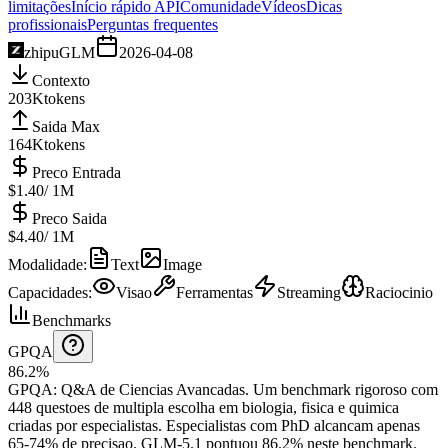
limitações
Início rápido API
Comunidade
Vídeos
Dicas
profissionais
Perguntas frequentes
zhipu
GLM
2026-04-08
Contexto
203K
tokens
Saida Max
164K
tokens
Preco Entrada
$1.40
/ 1M
Preco Saida
$4.40
/ 1M
Modalidade
:
Text
Image
Capacidades
:
Visao
Ferramentas
Streaming
Raciocinio
Benchmarks
GPQA
86.2%
GPQA
:
Q&A de Ciencias Avancadas
.
Um benchmark rigoroso com
448 questoes de multipla escolha em biologia, fisica e quimica
criadas por especialistas. Especialistas com PhD alcancam apenas
65-74% de precisao.
GLM-5.1 pontuou 86.2% neste benchmark.