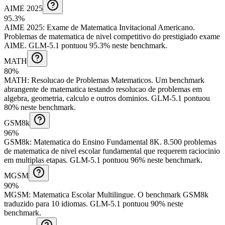
AIME 2025
95.3%
AIME 2025
:
Exame de Matematica Invitacional Americano
.
Problemas de matematica de nivel competitivo do prestigiado exame
AIME.
GLM-5.1 pontuou 95.3% neste benchmark.
MATH
80%
MATH
:
Resolucao de Problemas Matematicos
.
Um benchmark
abrangente de matematica testando resolucao de problemas em
algebra, geometria, calculo e outros dominios.
GLM-5.1 pontuou
80% neste benchmark.
GSM8k
96%
GSM8k
:
Matematica do Ensino Fundamental 8K
.
8.500 problemas
de matematica de nivel escolar fundamental que requerem raciocinio
em multiplas etapas.
GLM-5.1 pontuou 96% neste benchmark.
MGSM
90%
MGSM
:
Matematica Escolar Multilingue
.
O benchmark GSM8k
traduzido para 10 idiomas.
GLM-5.1 pontuou 90% neste
benchmark.