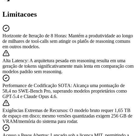
Limitacoes
Horizonte de Iteração de 8 Horas
:
Mantém a produtividade ao longo
de milhares de tool-calls sem atingir os platôs de reasoning comuns
em outros modelos.
Alta Latency
:
A arquitetura pesada em reasoning resulta em uma
geração de tokens significativamente mais lenta em comparação com
modelos padrão sem reasoning.
Performance de Codificação SOTA
:
Alcança uma pontuação de
58,4 no SWE-Bench Pro, superando modelos proprietários como
GPT-5.4 e Claude Opus 4.6.
Exigências Extremas de Recursos
:
O modelo bruto requer 1,65 TB
de espaço em disco; mesmo versões quantizadas exigem 256 GB de
VRAM/memória do sistema para rodar.
Acesso a Pesos Abertos
:
Lançado sob a licença MIT, permitindo a