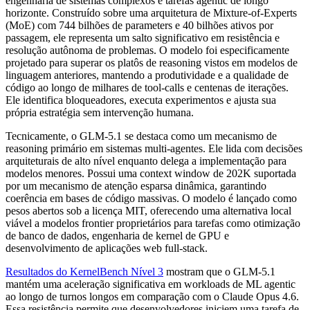
engenharia de sistemas complexos e tarefas agentic de longo
horizonte. Construído sobre uma arquitetura de Mixture-of-Experts
(MoE) com 744 bilhões de parameters e 40 bilhões ativos por
passagem, ele representa um salto significativo em resistência e
resolução autônoma de problemas. O modelo foi especificamente
projetado para superar os platôs de reasoning vistos em modelos de
linguagem anteriores, mantendo a produtividade e a qualidade de
código ao longo de milhares de tool-calls e centenas de iterações.
Ele identifica bloqueadores, executa experimentos e ajusta sua
própria estratégia sem intervenção humana.
Tecnicamente, o GLM-5.1 se destaca como um mecanismo de
reasoning primário em sistemas multi-agentes. Ele lida com decisões
arquiteturais de alto nível enquanto delega a implementação para
modelos menores. Possui uma context window de 202K suportada
por um mecanismo de atenção esparsa dinâmica, garantindo
coerência em bases de código massivas. O modelo é lançado como
pesos abertos sob a licença MIT, oferecendo uma alternativa local
viável a modelos frontier proprietários para tarefas como otimização
de banco de dados, engenharia de kernel de GPU e
desenvolvimento de aplicações web full-stack.
Resultados do KernelBench Nível 3
mostram que o GLM-5.1
mantém uma aceleração significativa em workloads de ML agentic
ao longo de turnos longos em comparação com o Claude Opus 4.6.
Essa resistência permite que desenvolvedores iniciem uma tarefa de