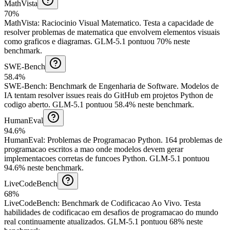
MathVista
70%
MathVista
:
Raciocinio Visual Matematico
.
Testa a capacidade de
resolver problemas de matematica que envolvem elementos visuais
como graficos e diagramas.
GLM-5.1 pontuou 70% neste
benchmark.
SWE-Bench
58.4%
SWE-Bench
:
Benchmark de Engenharia de Software
.
Modelos de
IA tentam resolver issues reais do GitHub em projetos Python de
codigo aberto.
GLM-5.1 pontuou 58.4% neste benchmark.
HumanEval
94.6%
HumanEval
:
Problemas de Programacao Python
.
164 problemas de
programacao escritos a mao onde modelos devem gerar
implementacoes corretas de funcoes Python.
GLM-5.1 pontuou
94.6% neste benchmark.
LiveCodeBench
68%
LiveCodeBench
:
Benchmark de Codificacao Ao Vivo
.
Testa
habilidades de codificacao em desafios de programacao do mundo
real continuamente atualizados.
GLM-5.1 pontuou 68% neste