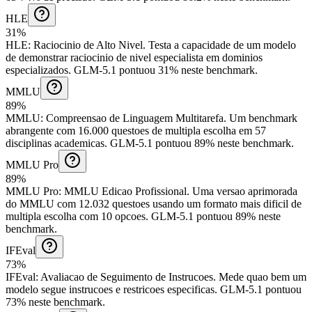
HLE
31%
HLE
:
Raciocinio de Alto Nivel
.
Testa a capacidade de um modelo
de demonstrar raciocinio de nivel especialista em dominios
especializados.
GLM-5.1 pontuou 31% neste benchmark.
MMLU
89%
MMLU
:
Compreensao de Linguagem Multitarefa
.
Um benchmark
abrangente com 16.000 questoes de multipla escolha em 57
disciplinas academicas.
GLM-5.1 pontuou 89% neste benchmark.
MMLU Pro
89%
MMLU Pro
:
MMLU Edicao Profissional
.
Uma versao aprimorada
do MMLU com 12.032 questoes usando um formato mais dificil de
multipla escolha com 10 opcoes.
GLM-5.1 pontuou 89% neste
benchmark.
IFEval
73%
IFEval
:
Avaliacao de Seguimento de Instrucoes
.
Mede quao bem um
modelo segue instrucoes e restricoes especificas.
GLM-5.1 pontuou
73% neste benchmark.