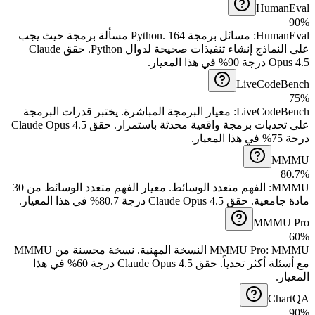
HumanEval
90%
164 مسألة برمجة حيث يجب
.
مسائل برمجة Python
:
HumanEval
على النماذج إنشاء تنفيذات صحيحة لدوال Python.
حقق Claude
Opus 4.5 درجة 90% في هذا المعيار.
LiveCodeBench
75%
يختبر قدرات البرمجة
.
معيار البرمجة المباشرة
:
LiveCodeBench
على تحديات برمجة واقعية محدثة باستمرار.
حقق Claude Opus 4.5
درجة 75% في هذا المعيار.
MMMU
80.7%
معيار الفهم متعدد الوسائط من 30
.
الفهم متعدد الوسائط
:
MMMU
مادة جامعية.
حقق Claude Opus 4.5 درجة 80.7% في هذا المعيار.
MMMU Pro
60%
نسخة محسنة من MMMU
.
MMMU Pro
:
MMMU النسخة المهنية
مع أسئلة أكثر تحدياً.
حقق Claude Opus 4.5 درجة 60% في هذا
المعيار.
ChartQA
90%