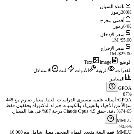
نافذة السياق
رموز
200K
أقصى مخرج
رموز
64K
سعر الإدخال
/ 1M
$5.00
سعر الإخراج
/ 1M
$25.00
Text
Image
:
الوضع
الاستدلال
البث
الأدوات
الرؤية
:
القدرات
المعايير
GPQA
87%
معيار صارم مع 448
.
أسئلة علمية مستوى الدراسات العليا
:
GPQA
سؤالاً من الأحياء والفيزياء والكيمياء. خبراء الدكتوراه يحققون فقط
65-74% دقة.
حقق Claude Opus 4.5 درجة 87% في هذا المعيار.
MMLU
90.8%
معيار شامل مع 16,000
.
فهم اللغة متعدد المهام الضخم
:
MMLU