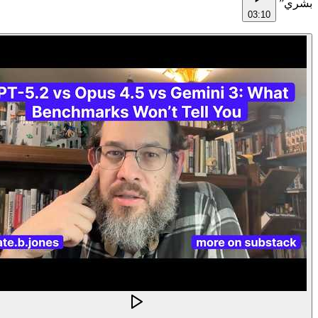
”
بشري
03:10