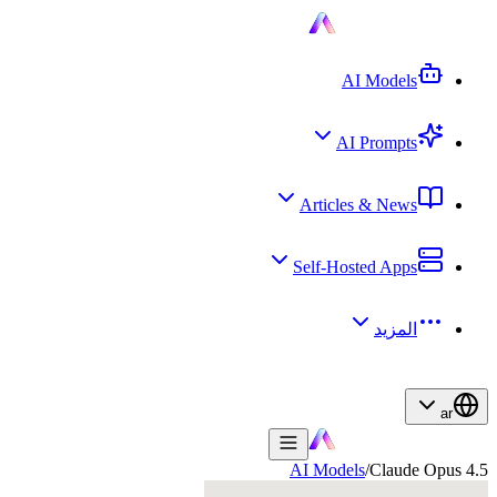
AI Models
AI Prompts
Articles & News
Self-Hosted Apps
المزيد
ar
AI Models
/
Claude Opus 4.5