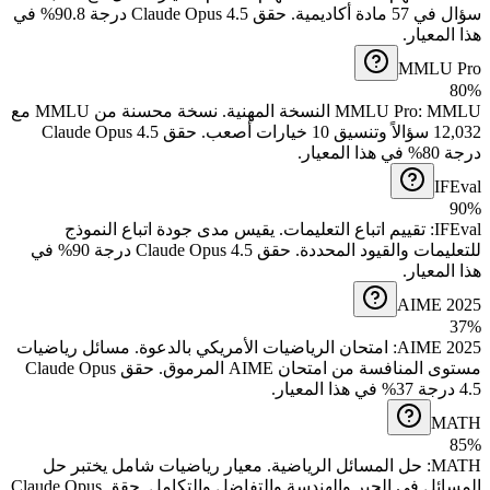
سؤال في 57 مادة أكاديمية.
حقق Claude Opus 4.5 درجة 90.8% في
هذا المعيار.
MMLU Pro
80%
نسخة محسنة من MMLU مع
.
MMLU Pro
:
MMLU النسخة المهنية
12,032 سؤالاً وتنسيق 10 خيارات أصعب.
حقق Claude Opus 4.5
درجة 80% في هذا المعيار.
IFEval
90%
يقيس مدى جودة اتباع النموذج
.
تقييم اتباع التعليمات
:
IFEval
للتعليمات والقيود المحددة.
حقق Claude Opus 4.5 درجة 90% في
هذا المعيار.
AIME 2025
37%
مسائل رياضيات
.
امتحان الرياضيات الأمريكي بالدعوة
:
AIME 2025
مستوى المنافسة من امتحان AIME المرموق.
حقق Claude Opus
4.5 درجة 37% في هذا المعيار.
MATH
85%
معيار رياضيات شامل يختبر حل
.
حل المسائل الرياضية
:
MATH
المسائل في الجبر والهندسة والتفاضل والتكامل.
حقق Claude Opus