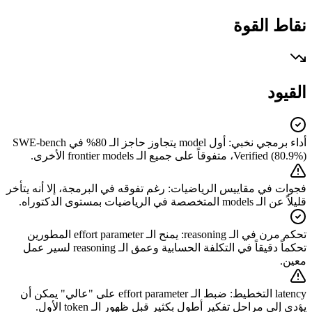
نقاط القوة
القيود
أول model يتجاوز حاجز الـ 80% في SWE-bench
:
أداء برمجي نخبي
Verified (80.9%)، متفوقاً على جميع الـ frontier models الأخرى.
رغم تفوقه في البرمجة، إلا أنه يتأخر
:
فجوات في مقاييس الرياضيات
قليلاً عن الـ models المتخصصة في الرياضيات بمستوى الدكتوراه.
يمنح الـ effort parameter المطورين
:
تحكم مرن في الـ reasoning
تحكماً دقيقاً في التكلفة الحسابية وعمق الـ reasoning لسير عمل
معين.
ضبط الـ effort parameter على "عالي" يمكن أن
:
latency التخطيط
يؤدي إلى مراحل تفكير أطول بكثير قبل ظهور الـ token الأول.