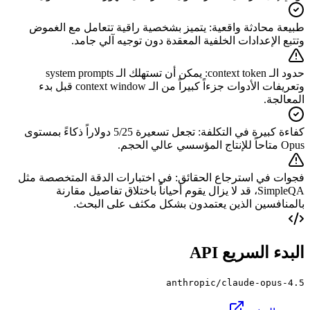
يتميز بشخصية راقية تتعامل مع الغموض
:
طبيعة محادثة واقعية
وتتبع الإعدادات الخلفية المعقدة دون توجيه آلي جامد.
يمكن أن تستهلك الـ system prompts
:
حدود الـ context token
وتعريفات الأدوات جزءاً كبيراً من الـ context window قبل بدء
المعالجة.
تجعل تسعيرة 5/25 دولاراً ذكاءً بمستوى
:
كفاءة كبيرة في التكلفة
Opus متاحاً للإنتاج المؤسسي عالي الحجم.
في اختبارات الدقة المتخصصة مثل
:
فجوات في استرجاع الحقائق
SimpleQA، قد لا يزال يقوم أحياناً باختلاق تفاصيل مقارنة
بالمنافسين الذين يعتمدون بشكل مكثف على البحث.
البدء السريع API
anthropic/claude-opus-4.5