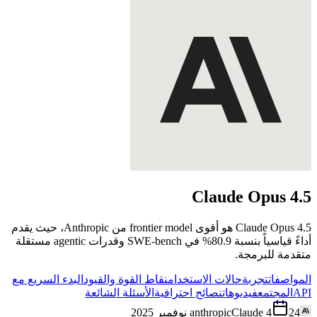
Claude Opus
4.5
Claude Opus 4.5 هو أقوى frontier model من Anthropic، حيث يقدم
أداءً قياسياً بنسبة 80.9% في SWE-bench وقدرات agentic مستقلة
متقدمة للبرمجة.
المواصفات
تجربة
حالات الاستخدام
نقاط القوة والقيود
البدء السريع مع
الأسئلة الشائعة
نصائح احترافية
فيديوهات
المجتمع
API
anthropic
Claude 4
24 نوفمبر 2025