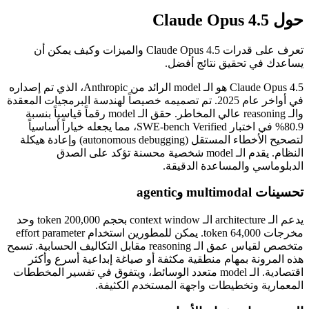
حول Claude Opus 4.5
تعرف على قدرات Claude Opus 4.5 والميزات وكيف يمكن أن
يساعدك في تحقيق نتائج أفضل.
Claude Opus 4.5 هو الـ model الرائد من Anthropic، الذي تم إصداره
في أواخر عام 2025. تم تصميمه خصيصاً لهندسة البرمجيات المعقدة
والـ reasoning عالي المخاطر. حقق الـ model رقماً قياسياً بنسبة
80.9% في اختبار SWE-bench Verified، مما يجعله خياراً أساسياً
لتصحيح الأخطاء المستقل (autonomous debugging) وإعادة هيكلة
النظام. يقدم الـ model شخصية محسنة تؤكد على الصدق
الدبلوماسي والمساعدة الدقيقة.
تحسينات multimodal وagentic
يدعم الـ architecture الـ context window بحجم 200,000 token وحد
مخرجات 64,000 token. يمكن للمطورين استخدام effort parameter
متخصص لقياس عمق الـ reasoning مقابل التكاليف الحسابية. تسمح
هذه المرونة بمهام منطقية مكثفة أو صياغة إبداعية أسرع وأكثر
اقتصادية. الـ model متعدد الوسائط، ويتفوق في تفسير المخططات
المعمارية وتخطيطات واجهة المستخدم الكثيفة.