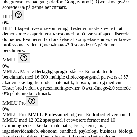
ubegrænset webadgang (derfor 'Google-proof').
Qwen-Image-2.0
scorede 0% på denne benchmark.
HLE
0%
HLE
:
Ekspertniveau-ræsonnering
.
Tester en models evne til at
demonstrere ekspertniveau-ræsonnering på tværs af specialiserede
domæner. Evaluerer dyb forståelse af komplekse emner, der kræver
professionel viden.
Qwen-Image-2.0 scorede 0% på denne
benchmark.
MMLU
0%
MMLU
:
Massiv flerfaglig sprogforståelse
.
En omfattende
benchmark med 16.000 multiple choice-spørgsmål på tværs af 57
akademiske fag, herunder matematik, filosofi, jura og medicin.
Tester bred viden og ræsonneringsevner.
Qwen-Image-2.0 scorede
0% på denne benchmark.
MMLU Pro
0%
MMLU Pro
:
MMLU Professionel udgave
.
En forbedret version af
MMLU med 12.032 spørgsmål i et sværere format med 10
svarmuligheder. Dækker matematik, fysik, kemi, jura,
ingeniørvidenskab, økonomi, sundhed, psykologi, business, biologi,
filosofi og datalogi.
Qwen-Image-2.0 scorede 0% på denne