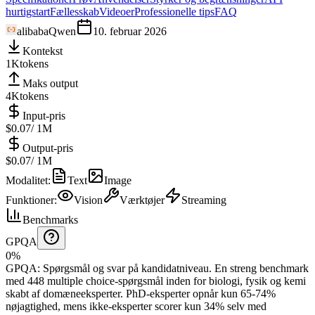
hurtigstart
Fællesskab
Videoer
Professionelle tips
FAQ
alibaba
Qwen
10. februar 2026
Kontekst
1K
tokens
Maks output
4K
tokens
Input-pris
$0.07
/ 1M
Output-pris
$0.07
/ 1M
Modalitet
:
Text
Image
Funktioner
:
Vision
Værktøjer
Streaming
Benchmarks
GPQA
0%
GPQA
:
Spørgsmål og svar på kandidatniveau
.
En streng benchmark
med 448 multiple choice-spørgsmål inden for biologi, fysik og kemi
skabt af domæneeksperter. PhD-eksperter opnår kun 65-74%
nøjagtighed, mens ikke-eksperter scorer kun 34% selv med