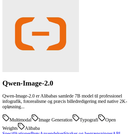
Qwen-Image-2.0
Qwen-Image-2.0 er Alibabas samlede 7B model til professionel
infografik, fotorealisme og præcis billedredigering med native 2K-
opløsning...
Multimodal
Image Generation
Typografi
Open
Weights
Alibaba
Specifikationer
Prøv
Anvendelser
Styrker og begrænsninger
API