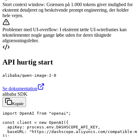
Stort context window
:
Grænsen på 1.000 tokens giver mulighed for
ekstremt detaljeret og beskrivende prompt engineering, der holder
hele vejen.
Problemer med UI-overflow
:
I ekstremt tætte UI-wireframes kan
tekstelementer nogle gange løbe uden for deres tilsigtede
afgrænsningsfelter.
API hurtig start
alibaba/qwen-image-2-0
Se dokumentation
alibaba SDK
Kopiér
import OpenAI from "openai";

const client = new OpenAI({

  apiKey: process.env.DASHSCOPE_API_KEY,

  baseURL: "https://dashscope.aliyuncs.com/compatible-m
});
