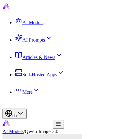
AI Models
AI Prompts
Articles & News
Self-Hosted Apps
Mere
da
AI Models
/
Qwen-Image-2.0