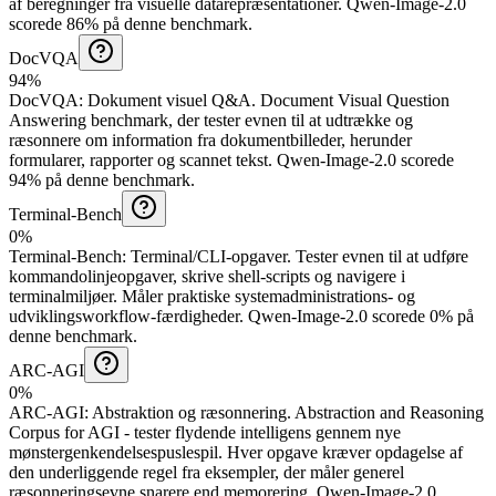
af beregninger fra visuelle datarepræsentationer.
Qwen-Image-2.0
scorede 86% på denne benchmark.
DocVQA
94%
DocVQA
:
Dokument visuel Q&A
.
Document Visual Question
Answering benchmark, der tester evnen til at udtrække og
ræsonnere om information fra dokumentbilleder, herunder
formularer, rapporter og scannet tekst.
Qwen-Image-2.0 scorede
94% på denne benchmark.
Terminal-Bench
0%
Terminal-Bench
:
Terminal/CLI-opgaver
.
Tester evnen til at udføre
kommandolinjeopgaver, skrive shell-scripts og navigere i
terminalmiljøer. Måler praktiske systemadministrations- og
udviklingsworkflow-færdigheder.
Qwen-Image-2.0 scorede 0% på
denne benchmark.
ARC-AGI
0%
ARC-AGI
:
Abstraktion og ræsonnering
.
Abstraction and Reasoning
Corpus for AGI - tester flydende intelligens gennem nye
mønstergenkendelsespuslespil. Hver opgave kræver opdagelse af
den underliggende regel fra eksempler, der måler generel
ræsonneringsevne snarere end memorering.
Qwen-Image-2.0