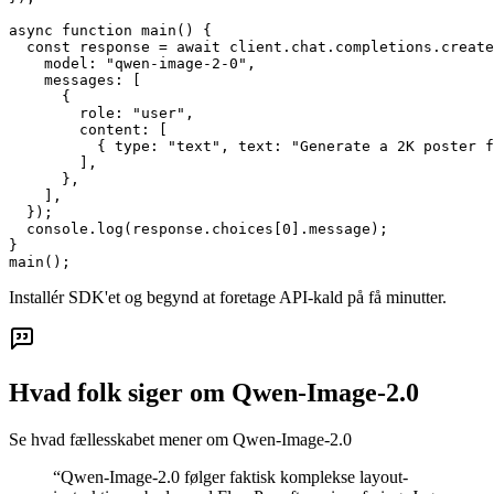
async function main() {

  const response = await client.chat.completions.create
    model: "qwen-image-2-0",

    messages: [

      {

        role: "user",

        content: [

          { type: "text", text: "Generate a 2K poster f
        ],

      },

    ],

  });

  console.log(response.choices[0].message);

}

main();
Installér SDK'et og begynd at foretage API-kald på få minutter.
Hvad folk siger om Qwen-Image-2.0
Se hvad fællesskabet mener om Qwen-Image-2.0
“
Qwen-Image-2.0 følger faktisk komplekse layout-