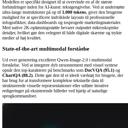
Modellen er specifikt designet til at overvinde en af de største
forhindringer inden for AI-kunst: tekstgengivelse. Ved at understøtte
ultra-lange instruktioner på op til
1.000 tokens
, giver den brugerne
mulighed for at specificere indviklede layouts til professionelle
infografikker, data-dashboards og tosprogede marketingmaterialer.
Med native 2K-opløsningsstøtte bevarer outputtet mikroskopiske
detaljer, hvilket gør den velegnet til både digitale skærme og trykte
medier af høj kvalitet.
State-of-the-art multimodal forståelse
Ud over generering excellerer Qwen-Image-2.0 i multimodal
forståelse. Ved at integrere dyb ræsonnement med visuel syntese
opnår den top-karakterer på benchmarks som
DocVQA (95.1)
og
ChartQA (88.2)
. Dette gør den til et ideelt værktøj for brugere, der
har brug for at transformere komplekse tekstuelle data til
strukturerede visuelle repræsentationer eller udføre iterative
redigeringer på eksisterende billeder ved hjælp af naturlige
sprogkommandoer.