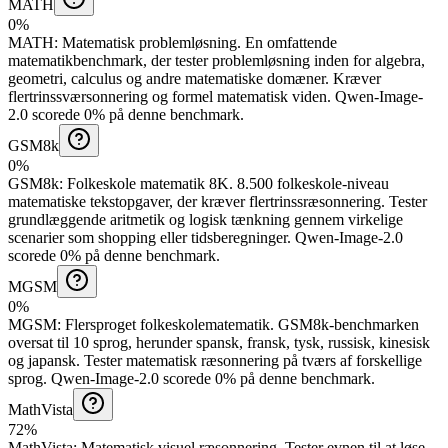
MATH
0%
MATH
:
Matematisk problemløsning
.
En omfattende
matematikbenchmark, der tester problemløsning inden for algebra,
geometri, calculus og andre matematiske domæner. Kræver
flertrinssværsonnering og formel matematisk viden.
Qwen-Image-
2.0 scorede 0% på denne benchmark.
GSM8k
0%
GSM8k
:
Folkeskole matematik 8K
.
8.500 folkeskole-niveau
matematiske tekstopgaver, der kræver flertrinssræsonnering. Tester
grundlæggende aritmetik og logisk tænkning gennem virkelige
scenarier som shopping eller tidsberegninger.
Qwen-Image-2.0
scorede 0% på denne benchmark.
MGSM
0%
MGSM
:
Flersproget folkeskolematematik
.
GSM8k-benchmarken
oversat til 10 sprog, herunder spansk, fransk, tysk, russisk, kinesisk
og japansk. Tester matematisk ræsonnering på tværs af forskellige
sprog.
Qwen-Image-2.0 scorede 0% på denne benchmark.
MathVista
72%
MathVista
:
Matematisk visuel ræsonnering
.
Tester evnen til at løse