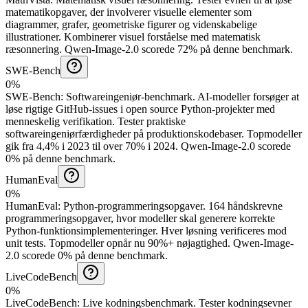
matematikopgaver, der involverer visuelle elementer som
diagrammer, grafer, geometriske figurer og videnskabelige
illustrationer. Kombinerer visuel forståelse med matematisk
ræsonnering.
Qwen-Image-2.0 scorede 72% på denne benchmark.
SWE-Bench
0%
SWE-Bench
:
Softwareingeniør-benchmark
.
AI-modeller forsøger at
løse rigtige GitHub-issues i open source Python-projekter med
menneskelig verifikation. Tester praktiske
softwareingeniørfærdigheder på produktionskodebaser. Topmodeller
gik fra 4,4% i 2023 til over 70% i 2024.
Qwen-Image-2.0 scorede
0% på denne benchmark.
HumanEval
0%
HumanEval
:
Python-programmeringsopgaver
.
164 håndskrevne
programmeringsopgaver, hvor modeller skal generere korrekte
Python-funktionsimplementeringer. Hver løsning verificeres mod
unit tests. Topmodeller opnår nu 90%+ nøjagtighed.
Qwen-Image-
2.0 scorede 0% på denne benchmark.
LiveCodeBench
0%
LiveCodeBench
:
Live kodningsbenchmark
.
Tester kodningsevner