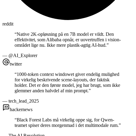
reddit
“
Native 2K-opløsning på en 7B model er vildt. Den
effektivitet, som Alibaba opnår, er uovertruffen i vision-
området lige nu. Ikke mere plastik-agtig AI-hud.
”
—
@AI_Explorer
twitter
“
1000-token context windowet giver endelig mulighed
for virkelig beskrivende scene-layouts, der faktisk
holder. Det er den første model, jeg har brugt, som ikke
glemmer anden halvdel af min prompt.
”
—
tech_lead_2025
hackernews
“
Black Forest Labs må virkelig oppe sig, for Qwen-
teamet spiser deres morgenmad i det multimodale rum.
”
—
The AI Revolution