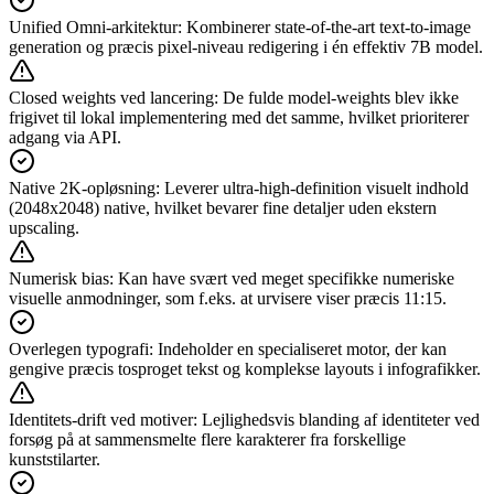
Unified Omni-arkitektur
:
Kombinerer state-of-the-art text-to-image
generation og præcis pixel-niveau redigering i én effektiv 7B model.
Closed weights ved lancering
:
De fulde model-weights blev ikke
frigivet til lokal implementering med det samme, hvilket prioriterer
adgang via API.
Native 2K-opløsning
:
Leverer ultra-high-definition visuelt indhold
(2048x2048) native, hvilket bevarer fine detaljer uden ekstern
upscaling.
Numerisk bias
:
Kan have svært ved meget specifikke numeriske
visuelle anmodninger, som f.eks. at urvisere viser præcis 11:15.
Overlegen typografi
:
Indeholder en specialiseret motor, der kan
gengive præcis tosproget tekst og komplekse layouts i infografikker.
Identitets-drift ved motiver
:
Lejlighedsvis blanding af identiteter ved
forsøg på at sammensmelte flere karakterer fra forskellige
kunststilarter.