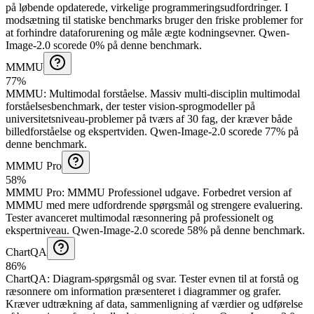
på løbende opdaterede, virkelige programmeringsudfordringer. I
modsætning til statiske benchmarks bruger den friske problemer for
at forhindre dataforurening og måle ægte kodningsevner.
Qwen-
Image-2.0 scorede 0% på denne benchmark.
MMMU
77%
MMMU
:
Multimodal forståelse
.
Massiv multi-disciplin multimodal
forståelsesbenchmark, der tester vision-sprogmodeller på
universitetsniveau-problemer på tværs af 30 fag, der kræver både
billedforståelse og ekspertviden.
Qwen-Image-2.0 scorede 77% på
denne benchmark.
MMMU Pro
58%
MMMU Pro
:
MMMU Professionel udgave
.
Forbedret version af
MMMU med mere udfordrende spørgsmål og strengere evaluering.
Tester avanceret multimodal ræsonnering på professionelt og
ekspertniveau.
Qwen-Image-2.0 scorede 58% på denne benchmark.
ChartQA
86%
ChartQA
:
Diagram-spørgsmål og svar
.
Tester evnen til at forstå og
ræsonnere om information præsenteret i diagrammer og grafer.
Kræver udtrækning af data, sammenligning af værdier og udførelse