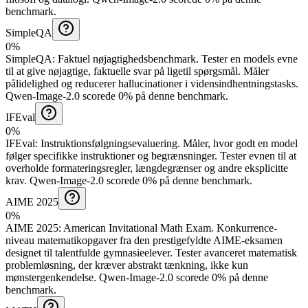
benchmark.
SimpleQA
0%
SimpleQA
:
Faktuel nøjagtighedsbenchmark
.
Tester en models evne
til at give nøjagtige, faktuelle svar på ligetil spørgsmål. Måler
pålidelighed og reducerer hallucinationer i vidensindhentningstasks.
Qwen-Image-2.0 scorede 0% på denne benchmark.
IFEval
0%
IFEval
:
Instruktionsfølgningsevaluering
.
Måler, hvor godt en model
følger specifikke instruktioner og begrænsninger. Tester evnen til at
overholde formateringsregler, længdegrænser og andre eksplicitte
krav.
Qwen-Image-2.0 scorede 0% på denne benchmark.
AIME 2025
0%
AIME 2025
:
American Invitational Math Exam
.
Konkurrence-
niveau matematikopgaver fra den prestigefyldte AIME-eksamen
designet til talentfulde gymnasieelever. Tester avanceret matematisk
problemløsning, der kræver abstrakt tænkning, ikke kun
mønstergenkendelse.
Qwen-Image-2.0 scorede 0% på denne
benchmark.