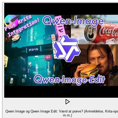
Qwen Image og Qwen Image Edit: Værd at prøve? (Anmeldelse, Krita-op
m.m.)