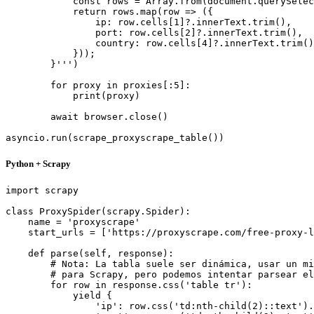
            const rows = Array.from(document.querySelec
            return rows.map(row => ({

                ip: row.cells[1]?.innerText.trim(),

                port: row.cells[2]?.innerText.trim(),

                country: row.cells[4]?.innerText.trim()

            }));

        }''')

        for proxy in proxies[:5]:

            print(proxy)

        await browser.close()

asyncio.run(scrape_proxyscrape_table())
Python + Scrapy
import scrapy

class ProxySpider(scrapy.Spider):

    name = 'proxyscrape'

    start_urls = ['https://proxyscrape.com/free-proxy-l
    def parse(self, response):

        # Nota: La tabla suele ser dinámica, usar un mi
        # para Scrapy, pero podemos intentar parsear el
        for row in response.css('table tr'):

            yield {

                'ip': row.css('td:nth-child(2)::text').