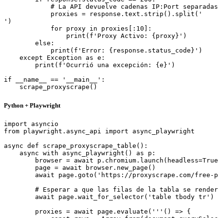
            # La API devuelve cadenas IP:Port separadas
            proxies = response.text.strip().split('

')

            for proxy in proxies[:10]:

                print(f'Proxy Activo: {proxy}')

        else:

            print(f'Error: {response.status_code}')

    except Exception as e:

        print(f'Ocurrió una excepción: {e}')

if __name__ == '__main__':

    scrape_proxyscrape()
Python + Playwright
import asyncio

from playwright.async_api import async_playwright

async def scrape_proxyscrape_table():

    async with async_playwright() as p:

        browser = await p.chromium.launch(headless=True
        page = await browser.new_page()

        await page.goto('https://proxyscrape.com/free-p
        # Esperar a que las filas de la tabla se render
        await page.wait_for_selector('table tbody tr')

        proxies = await page.evaluate('''() => {
