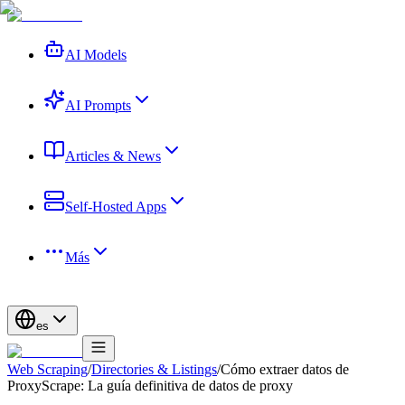
AI Models
AI Prompts
Articles & News
Self-Hosted Apps
Más
es
Web Scraping
/
Directories & Listings
/
Cómo extraer datos de
ProxyScrape: La guía definitiva de datos de proxy