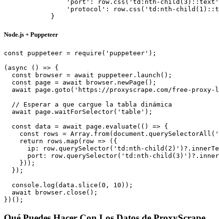
                'port': row.css('td:nth-child(3)::text'
                'protocol': row.css('td:nth-child(1)::t
            }
Node.js + Puppeteer
const puppeteer = require('puppeteer');

(async () => {

  const browser = await puppeteer.launch();

  const page = await browser.newPage();

  await page.goto('https://proxyscrape.com/free-proxy-l
  // Esperar a que cargue la tabla dinámica

  await page.waitForSelector('table');

  const data = await page.evaluate(() => {

    const rows = Array.from(document.querySelectorAll('
    return rows.map(row => ({

      ip: row.querySelector('td:nth-child(2)')?.innerTe
      port: row.querySelector('td:nth-child(3)')?.inner
    }));

  });

  console.log(data.slice(0, 10));

  await browser.close();

})();
Qué Puedes Hacer Con Los Datos de ProxyScrape