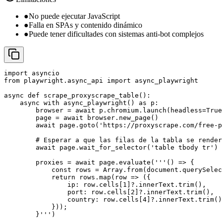
●
No puede ejecutar JavaScript
●
Falla en SPAs y contenido dinámico
●
Puede tener dificultades con sistemas anti-bot complejos
import asyncio

from playwright.async_api import async_playwright

async def scrape_proxyscrape_table():

    async with async_playwright() as p:

        browser = await p.chromium.launch(headless=True
        page = await browser.new_page()

        await page.goto('https://proxyscrape.com/free-p
        # Esperar a que las filas de la tabla se render
        await page.wait_for_selector('table tbody tr')

        proxies = await page.evaluate('''() => {

            const rows = Array.from(document.querySelec
            return rows.map(row => ({

                ip: row.cells[1]?.innerText.trim(),

                port: row.cells[2]?.innerText.trim(),

                country: row.cells[4]?.innerText.trim()

            }));

        }''')
