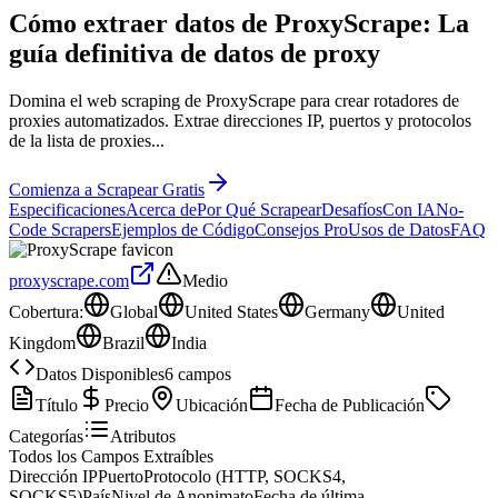
Cómo extraer datos de ProxyScrape: La
guía definitiva de datos de
proxy
Domina el web scraping de ProxyScrape para crear rotadores de
proxies automatizados. Extrae direcciones IP, puertos y protocolos
de la lista de proxies...
Comienza a Scrapear Gratis
Especificaciones
Acerca de
Por Qué Scrapear
Desafíos
Con IA
No-
Code Scrapers
Ejemplos de Código
Consejos Pro
Usos de Datos
FAQ
proxyscrape.com
Medio
Cobertura
:
Global
United States
Germany
United
Kingdom
Brazil
India
Datos Disponibles
6
campos
Título
Precio
Ubicación
Fecha de Publicación
Categorías
Atributos
Todos los Campos Extraíbles
Dirección IP
Puerto
Protocolo (HTTP, SOCKS4,
SOCKS5)
País
Nivel de Anonimato
Fecha de última