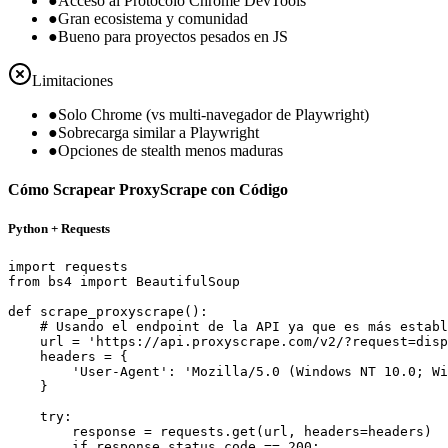
●
Acceso al Protocolo Chrome DevTools
●
Gran ecosistema y comunidad
●
Bueno para proyectos pesados en JS
Limitaciones
●
Solo Chrome (vs multi-navegador de Playwright)
●
Sobrecarga similar a Playwright
●
Opciones de stealth menos maduras
Cómo Scrapear ProxyScrape con Código
Python + Requests
import requests

from bs4 import BeautifulSoup

def scrape_proxyscrape():

    # Usando el endpoint de la API ya que es más establ
    url = 'https://api.proxyscrape.com/v2/?request=disp
    headers = {

        'User-Agent': 'Mozilla/5.0 (Windows NT 10.0; Wi
    }

    try:

        response = requests.get(url, headers=headers)

        if response.status_code == 200:
