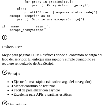
            for proxy in proxies[:10]:

                print(f'Proxy Activo: {proxy}')

        else:

            print(f'Error: {response.status_code}')

    except Exception as e:

        print(f'Ocurrió una excepción: {e}')

if __name__ == '__main__':

    scrape_proxyscrape()
Cuándo Usar
Mejor para páginas HTML estáticas donde el contenido se carga del
lado del servidor. El enfoque más rápido y simple cuando no se
requiere renderizado de JavaScript.
Ventajas
●
Ejecución más rápida (sin sobrecarga del navegador)
●
Menor consumo de recursos
●
Fácil de paralelizar con asyncio
●
Excelente para APIs y páginas estáticas
Limitaciones