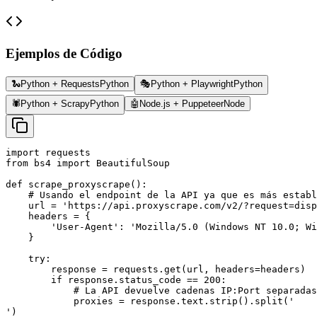
Ejemplos de Código
🐍
Python + Requests
Python
🎭
Python + Playwright
Python
🕷️
Python + Scrapy
Python
🤖
Node.js + Puppeteer
Node
import requests

from bs4 import BeautifulSoup

def scrape_proxyscrape():

    # Usando el endpoint de la API ya que es más establ
    url = 'https://api.proxyscrape.com/v2/?request=disp
    headers = {

        'User-Agent': 'Mozilla/5.0 (Windows NT 10.0; Wi
    }

    try:

        response = requests.get(url, headers=headers)

        if response.status_code == 200:

            # La API devuelve cadenas IP:Port separadas
            proxies = response.text.strip().split('

')
