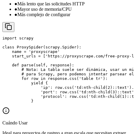
●
Más lento que las solicitudes HTTP
●
Mayor uso de memoria/CPU
●
Más complejo de configurar
import scrapy

class ProxySpider(scrapy.Spider):

    name = 'proxyscrape'

    start_urls = ['https://proxyscrape.com/free-proxy-l
    def parse(self, response):

        # Nota: La tabla suele ser dinámica, usar un mi
        # para Scrapy, pero podemos intentar parsear el
        for row in response.css('table tr'):

            yield {

                'ip': row.css('td:nth-child(2)::text').
                'port': row.css('td:nth-child(3)::text'
                'protocol': row.css('td:nth-child(1)::t
            }
Cuándo Usar
Ideal para proyectos de rastreo a gran escala que necesitan extraer