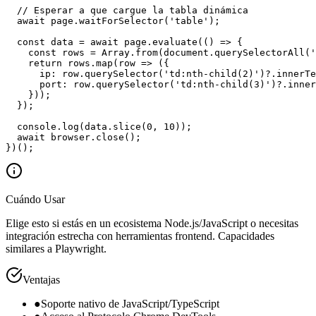
  // Esperar a que cargue la tabla dinámica

  await page.waitForSelector('table');

  const data = await page.evaluate(() => {

    const rows = Array.from(document.querySelectorAll('
    return rows.map(row => ({

      ip: row.querySelector('td:nth-child(2)')?.innerTe
      port: row.querySelector('td:nth-child(3)')?.inner
    }));

  });

  console.log(data.slice(0, 10));

  await browser.close();

})();
Cuándo Usar
Elige esto si estás en un ecosistema Node.js/JavaScript o necesitas
integración estrecha con herramientas frontend. Capacidades
similares a Playwright.
Ventajas
●
Soporte nativo de JavaScript/TypeScript