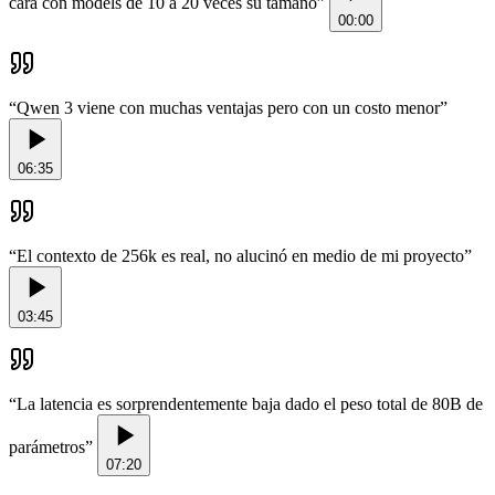
cara con models de 10 a 20 veces su tamaño
”
00:00
“
Qwen 3 viene con muchas ventajas pero con un costo menor
”
06:35
“
El contexto de 256k es real, no alucinó en medio de mi proyecto
”
03:45
“
La latencia es sorprendentemente baja dado el peso total de 80B de
parámetros
”
07:20