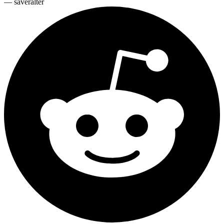
—
saveralter