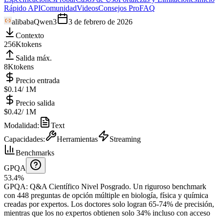
Rápido API
Comunidad
Videos
Consejos Pro
FAQ
alibaba
Qwen3
3 de febrero de 2026
Contexto
256K
tokens
Salida máx.
8K
tokens
Precio entrada
$0.14
/ 1M
Precio salida
$0.42
/ 1M
Modalidad
:
Text
Capacidades
:
Herramientas
Streaming
Benchmarks
GPQA
53.4%
GPQA
:
Q&A Científico Nivel Posgrado
.
Un riguroso benchmark
con 448 preguntas de opción múltiple en biología, física y química
creadas por expertos. Los doctores solo logran 65-74% de precisión,
mientras que los no expertos obtienen solo 34% incluso con acceso