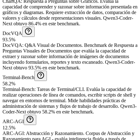
ChartQA
:
Respuesta a Preguntas sobre Gráficos
.
Evalúa la
capacidad de comprender y razonar sobre información presentada en
gráficos y diagramas. Requiere extracción de datos, comparación de
valores y cálculos desde representaciones visuales.
Qwen3-Coder-
Next obtuvo 86.4% en este benchmark.
DocVQA
93.5%
DocVQA
:
Q&A Visual de Documentos
.
Benchmark de Respuesta a
Preguntas Visuales de Documentos que evalúa la capacidad de
extraer y razonar sobre información de imágenes de documentos
incluyendo formularios, reportes y texto escaneado.
Qwen3-Coder-
Next obtuvo 93.5% en este benchmark.
Terminal-Bench
58.2%
Terminal-Bench
:
Tareas de Terminal/CLI
.
Evalúa la capacidad de
realizar operaciones de línea de comandos, escribir scripts de shell y
navegar en entornos de terminal. Mide habilidades prácticas de
administración de sistemas y flujos de trabajo de desarrollo.
Qwen3-
Coder-Next obtuvo 58.2% en este benchmark.
ARC-AGI
12.5%
ARC-AGI
:
Abstracción y Razonamiento
.
Corpus de Abstracción y
Razonamiento para AGI - evalúa inteligencia fluida a través de