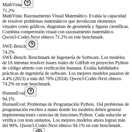
MathVista
71.2%
MathVista
:
Razonamiento Visual Matemático
.
Evalúa la capacidad
de resolver problemas matemáticos que involucran elementos
visuales como gráficos, diagramas de geometría y figuras científicas.
Combina comprensión visual con razonamiento matemático.
Qwen3-Coder-Next obtuvo 71.2% en este benchmark.
SWE-Bench
74.2%
SWE-Bench
:
Benchmark de Ingeniería de Software
.
Los modelos
de IA intentan resolver issues reales de GitHub en proyectos Python
de código abierto con verificación humana. Evalúa habilidades
prácticas de ingeniería de software. Los mejores modelos pasaron de
4.4% (2023) a más del 70% (2024).
Qwen3-Coder-Next obtuvo
74.2% en este benchmark.
HumanEval
94.1%
HumanEval
:
Problemas de Programación Python
.
164 problemas de
programación escritos a mano donde los modelos deben generar
implementaciones correctas de funciones Python. Cada solución se
verifica con tests unitarios. Los mejores modelos ahora logran más
del 90%.
Qwen3-Coder-Next obtuvo 94.1% en este benchmark.