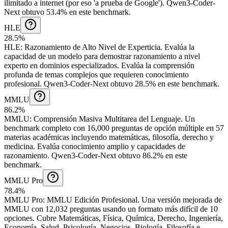
ilimitado a internet (por eso 'a prueba de Google').
Qwen3-Coder-
Next obtuvo 53.4% en este benchmark.
HLE
28.5%
HLE
:
Razonamiento de Alto Nivel de Experticia
.
Evalúa la
capacidad de un modelo para demostrar razonamiento a nivel
experto en dominios especializados. Evalúa la comprensión
profunda de temas complejos que requieren conocimiento
profesional.
Qwen3-Coder-Next obtuvo 28.5% en este benchmark.
MMLU
86.2%
MMLU
:
Comprensión Masiva Multitarea del Lenguaje
.
Un
benchmark completo con 16,000 preguntas de opción múltiple en 57
materias académicas incluyendo matemáticas, filosofía, derecho y
medicina. Evalúa conocimiento amplio y capacidades de
razonamiento.
Qwen3-Coder-Next obtuvo 86.2% en este
benchmark.
MMLU Pro
78.4%
MMLU Pro
:
MMLU Edición Profesional
.
Una versión mejorada de
MMLU con 12,032 preguntas usando un formato más difícil de 10
opciones. Cubre Matemáticas, Física, Química, Derecho, Ingeniería,
Economía, Salud, Psicología, Negocios, Biología, Filosofía e