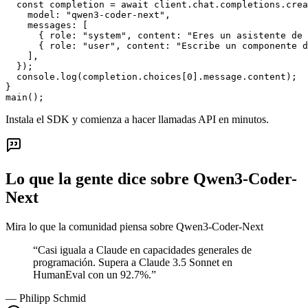
  const completion = await client.chat.completions.crea
    model: "qwen3-coder-next",

    messages: [

      { role: "system", content: "Eres un asistente de 
      { role: "user", content: "Escribe un componente d
    ],

  });

  console.log(completion.choices[0].message.content);

}

main();
Instala el SDK y comienza a hacer llamadas API en minutos.
Lo que la gente dice sobre Qwen3-Coder-
Next
Mira lo que la comunidad piensa sobre Qwen3-Coder-Next
“
Casi iguala a Claude en capacidades generales de
programación. Supera a Claude 3.5 Sonnet en
HumanEval con un 92.7%.
”
—
Philipp Schmid