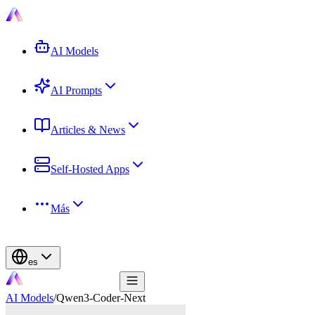
AI Models
AI Prompts
Articles & News
Self-Hosted Apps
Más
es
AI Models
/
Qwen3-Coder-Next