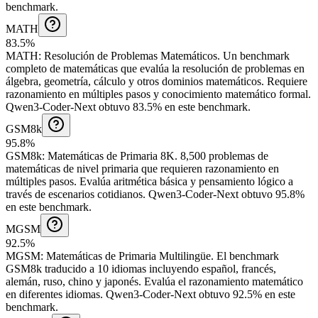
benchmark.
MATH
83.5%
MATH
:
Resolución de Problemas Matemáticos
.
Un benchmark
completo de matemáticas que evalúa la resolución de problemas en
álgebra, geometría, cálculo y otros dominios matemáticos. Requiere
razonamiento en múltiples pasos y conocimiento matemático formal.
Qwen3-Coder-Next obtuvo 83.5% en este benchmark.
GSM8k
95.8%
GSM8k
:
Matemáticas de Primaria 8K
.
8,500 problemas de
matemáticas de nivel primaria que requieren razonamiento en
múltiples pasos. Evalúa aritmética básica y pensamiento lógico a
través de escenarios cotidianos.
Qwen3-Coder-Next obtuvo 95.8%
en este benchmark.
MGSM
92.5%
MGSM
:
Matemáticas de Primaria Multilingüe
.
El benchmark
GSM8k traducido a 10 idiomas incluyendo español, francés,
alemán, ruso, chino y japonés. Evalúa el razonamiento matemático
en diferentes idiomas.
Qwen3-Coder-Next obtuvo 92.5% en este
benchmark.