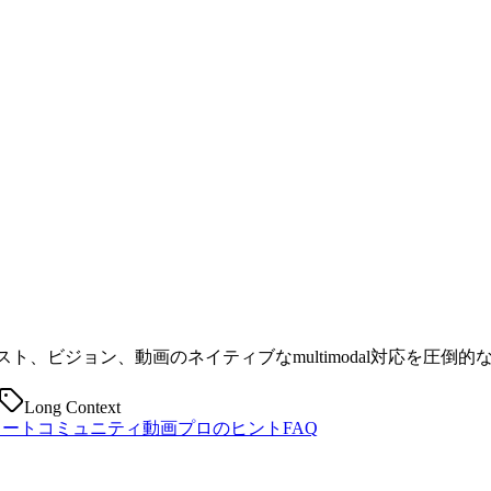
を備え、テキスト、ビジョン、動画のネイティブなmultimodal対応を圧倒
Long Context
タート
コミュニティ
動画
プロのヒント
FAQ