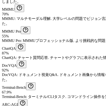
しました。
MMMU
70%
MMMU
:
マルチモーダル理解
.
大学レベルの問題でビジョン言
た。
MMMU Pro
55%
MMMU Pro
:
MMMUプロフェッショナル版
.
より挑戦的な問題
ChartQA
87%
ChartQA
:
チャート質問応答
.
チャートやグラフに表示された
DocVQA
92%
DocVQA
:
ドキュメント視覚Q&A
.
ドキュメント画像から情報
た。
Terminal-Bench
67.9%
Terminal-Bench
:
ターミナル/CLIタスク
.
コマンドライン操作を
ARC-AGI