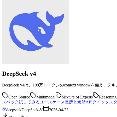
DeepSeek
v4
DeepSeek v4は、100万トークンのcontext window
Open Source
Multimodal
Mixture of Experts
Reasoning
スペック
試してみる
ユースケース
長所と短所
APIクイックス
deepseek
DeepSeek-V
2026-04-23