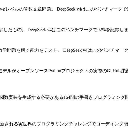
小学校レベルの算数文章問題。
DeepSeek v4はこのベンチマーク
翻訳したもの。
DeepSeek v4はこのベンチマークで92%を記録し
数学問題を解く能力をテスト。
DeepSeek v4はこのベンチマ
IモデルがオープンソースPythonプロジェクトの実際のGitHu
on関数実装を生成する必要がある164問の手書きプログラミング
新される実世界のプログラミングチャレンジでコーディング能