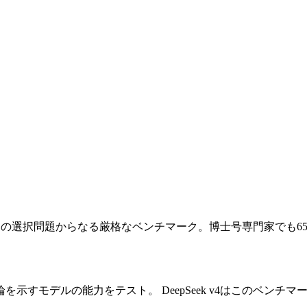
問の選択問題からなる厳格なベンチマーク。博士号専門家でも65-
論を示すモデルの能力をテスト。
DeepSeek v4はこのベンチ