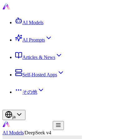
AI Models
AI Prompts
Articles & News
Self-Hosted Apps
その他
ja
AI Models
/
DeepSeek v4