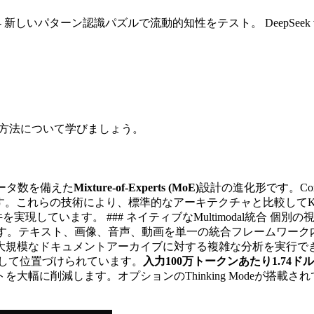
 - 新しいパターン認識パズルで流動的知性をテスト。
DeepS
めの方法について学びましょう。
ラメータ数を備えた
Mixture-of-Experts (MoE)
設計の進化形です。Compressed 
owを管理します。これらの技術により、標準的なアーキテクチャと比較し
ア要件を実現しています。 ### ネイティブなMultimodal統合
す。テキスト、画像、音声、動画を単一の統合フレームワーク内で処理
模なドキュメントアーカイブに対する複雑な分析を実行できます。
手段として位置づけられています。
入力100万トークンあたり1.74ドル
大幅に削減します。オプションのThinking Modeが搭載