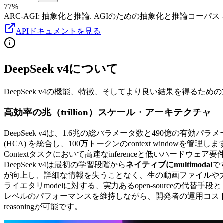
77%
ARC-AGI
:
抽象化と推論
.
AGIのための抽象化と推論コーパス
APIドキュメントを見る
DeepSeek v4について
DeepSeek v4の機能、特徴、そしてより良い結果を得るた
高効率の兆（trillion）スケール・アーキテクチャ
DeepSeek v4は、1.6兆の総パラメータ数と490億の有効パ
(HCA) を統合し、100万トークンのcontext wind
Contextタスクにおいて高速なinferenceと低いハードウェ
DeepSeek v4は最初の学習段階から
ネイティブにmultimodal
で
が向上し、詳細な情報を失うことなく、生の動画ファイルや大規
ライエタリmodelに対する、実力あるopen-sourceの代替
レベルのパフォーマンスを維持しながら、開発者の運用コストを
reasoningが可能です。