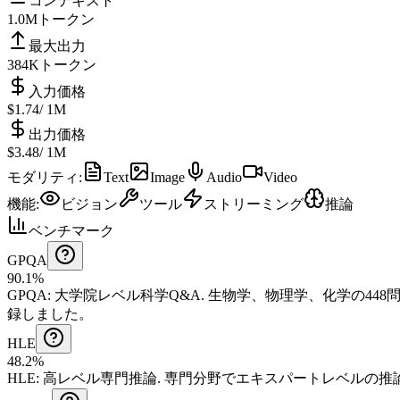
コンテキスト
1.0M
トークン
最大出力
384K
トークン
入力価格
$1.74
/ 1M
出力価格
$3.48
/ 1M
モダリティ
:
Text
Image
Audio
Video
機能
:
ビジョン
ツール
ストリーミング
推論
ベンチマーク
GPQA
90.1%
GPQA
:
大学院レベル科学Q&A
.
生物学、物理学、化学の448
録しました。
HLE
48.2%
HLE
:
高レベル専門推論
.
専門分野でエキスパートレベルの推