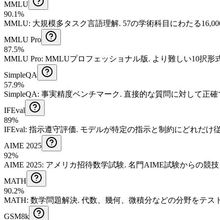
MMLU
90.1%
MMLU
:
大規模多タスク言語理解
.
57の学術科目にわたる16
MMLU Pro
87.5%
MMLU Pro
:
MMLUプロフェッショナル版
.
より難しい10択形式
SimpleQA
57.9%
SimpleQA
:
事実精度ベンチマーク
.
直接的な質問に対して正確
IFEval
89%
IFEval
:
指示遵守評価
.
モデルが特定の指示と制約にどれだけ
AIME 2025
92%
AIME 2025
:
アメリカ招待数学試験
.
名門AIME試験からの競
MATH
90.2%
MATH
:
数学問題解決
.
代数、幾何、微積分などの分野をテス
GSM8k