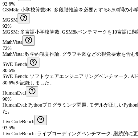
92.6%
GSM8k
:
小学校算数8K
.
多段階推論を必要とする8,500問の
MGSM
92%
MGSM
:
多言語小学校算数
.
GSM8kベンチマークを10言語に
MathVista
72%
MathVista
:
数学的視覚推論
.
グラフや図などの視覚要素を含む
SWE-Bench
80.6%
SWE-Bench
:
ソフトウェアエンジニアリングベンチマーク
.
A
80.6%を記録しました。
HumanEval
90%
HumanEval
:
Pythonプログラミング問題
.
モデルが正しいPyth
た。
LiveCodeBench
93.5%
LiveCodeBench
:
ライブコーディングベンチマーク
.
継続的に更