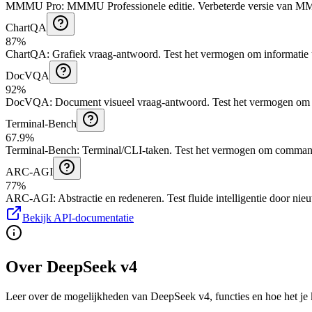
MMMU Pro
:
MMMU Professionele editie
.
Verbeterde versie van M
ChartQA
87%
ChartQA
:
Grafiek vraag-antwoord
.
Test het vermogen om informatie u
DocVQA
92%
DocVQA
:
Document visueel vraag-antwoord
.
Test het vermogen om 
Terminal-Bench
67.9%
Terminal-Bench
:
Terminal/CLI-taken
.
Test het vermogen om command-l
ARC-AGI
77%
ARC-AGI
:
Abstractie en redeneren
.
Test fluide intelligentie door n
Bekijk API-documentatie
Over DeepSeek v4
Leer over de mogelijkheden van DeepSeek v4, functies en hoe het je k