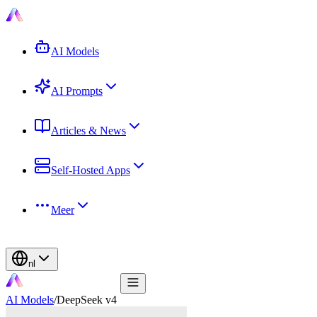
AI Models
AI Prompts
Articles & News
Self-Hosted Apps
Meer
nl
AI Models
/
DeepSeek v4