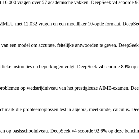
t 16.000 vragen over 57 academische vakken.
DeepSeek v4 scoorde 90
 MMLU met 12.032 vragen en een moeilijker 10-optie formaat.
DeepSee
 van een model om accurate, feitelijke antwoorden te geven.
DeepSeek 
ieke instructies en beperkingen volgt.
DeepSeek v4 scoorde 89% op d
roblemen op wedstrijdniveau van het prestigieuze AIME-examen.
Deep
hmark die probleemoplossen test in algebra, meetkunde, calculus.
Deep
n op basisschoolniveau.
DeepSeek v4 scoorde 92.6% op deze benchm