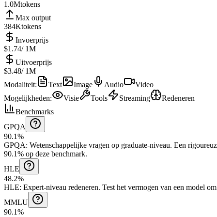
1.0M
tokens
Max output
384K
tokens
Invoerprijs
$1.74
/ 1M
Uitvoerprijs
$3.48
/ 1M
Modaliteit
:
Text
Image
Audio
Video
Mogelijkheden
:
Visie
Tools
Streaming
Redeneren
Benchmarks
GPQA
90.1%
GPQA
:
Wetenschappelijke vragen op graduate-niveau
.
Een rigoureuz
90.1% op deze benchmark.
HLE
48.2%
HLE
:
Expert-niveau redeneren
.
Test het vermogen van een model om 
MMLU
90.1%