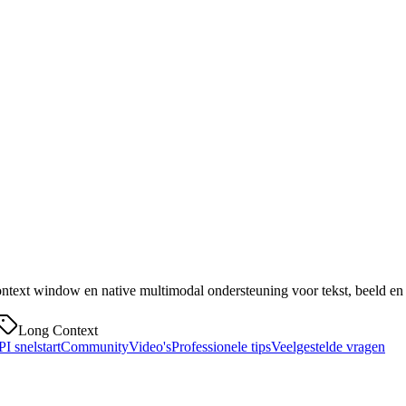
xt window en native multimodal ondersteuning voor tekst, beeld en v
Long Context
I snelstart
Community
Video's
Professionele tips
Veelgestelde vragen