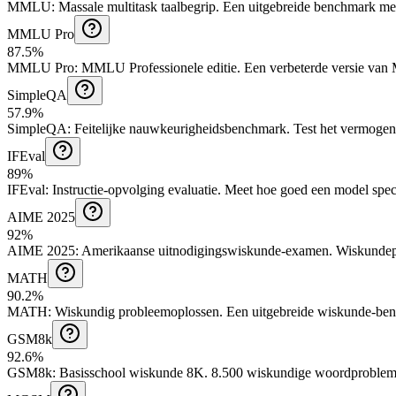
MMLU
:
Massale multitask taalbegrip
.
Een uitgebreide benchmark me
MMLU Pro
87.5%
MMLU Pro
:
MMLU Professionele editie
.
Een verbeterde versie van
SimpleQA
57.9%
SimpleQA
:
Feitelijke nauwkeurigheidsbenchmark
.
Test het vermogen
IFEval
89%
IFEval
:
Instructie-opvolging evaluatie
.
Meet hoe goed een model specif
AIME 2025
92%
AIME 2025
:
Amerikaanse uitnodigingswiskunde-examen
.
Wiskundep
MATH
90.2%
MATH
:
Wiskundig probleemoplossen
.
Een uitgebreide wiskunde-benc
GSM8k
92.6%
GSM8k
:
Basisschool wiskunde 8K
.
8.500 wiskundige woordprobleme