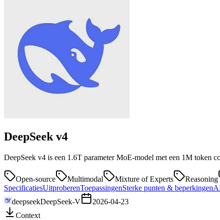
DeepSeek
v4
DeepSeek v4 is een 1.6T parameter MoE-model met een 1M token conte
Open-source
Multimodal
Mixture of Experts
Reasoning
Specificaties
Uitproberen
Toepassingen
Sterke punten & beperkingen
AP
deepseek
DeepSeek-V
2026-04-23
Context