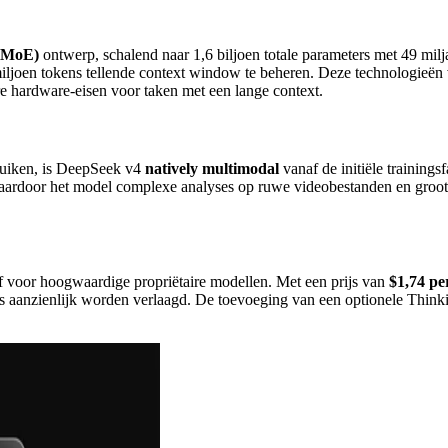
 (MoE)
ontwerp, schalend naar 1,6 biljoen totale parameters met 49 mil
joen tokens tellende context window te beheren. Deze technologieën
ere hardware-eisen voor taken met een lange context.
bruiken, is DeepSeek v4
natively multimodal
vanaf de initiële trainings
ardoor het model complexe analyses op ruwe videobestanden en groots
ef voor hoogwaardige propriëtaire modellen. Met een prijs van
$1,74 pe
ars aanzienlijk worden verlaagd. De toevoeging van een optionele Thin