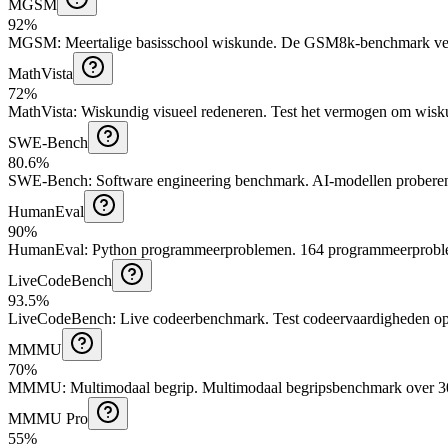
MGSM
92%
MGSM
:
Meertalige basisschool wiskunde
.
De GSM8k-benchmark verta
MathVista
72%
MathVista
:
Wiskundig visueel redeneren
.
Test het vermogen om wisku
SWE-Bench
80.6%
SWE-Bench
:
Software engineering benchmark
.
AI-modellen proberen
HumanEval
90%
HumanEval
:
Python programmeerproblemen
.
164 programmeerproble
LiveCodeBench
93.5%
LiveCodeBench
:
Live codeerbenchmark
.
Test codeervaardigheden op
MMMU
70%
MMMU
:
Multimodaal begrip
.
Multimodaal begripsbenchmark over 30
MMMU Pro
55%