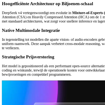
Hoogefficiënte Architectuur op Biljoenen-schaal
DeepSeek v4 vertegenwoordigt een evolutie in
Mixture-of-Experts
Attention (CSA) en Heavily Compressed Attention (HCA) om de 1 mil
met standaard architecturen, wat zorgt voor snellere inference en lag
Native Multimodale Integratie
In tegenstelling tot modellen die aparte vision- of audio-encoders ge
uniform raamwerk. Deze aanpak verbetert cross-modale reasoning, wa
te verliezen.
Strategische Prijsverstoring
Het model is gepositioneerd als een performant open-source alternati
coding en wiskunde, terwijl de operationele kosten voor ontwikkela
bewijsvoeringen en competitief programmeren.