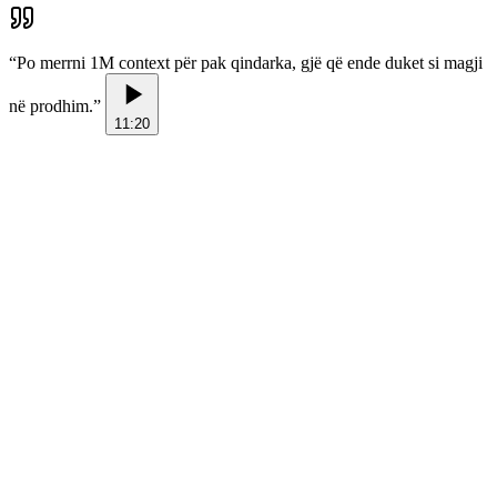
“
Po merrni 1M context për pak qindarka, gjë që ende duket si magji
në prodhim.
”
11:20