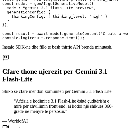
const model = genAI.getGenerativeModel({

  model: "gemini-3.1-flash-lite-preview",

  generationConfig: {

    thinkingConfig: { thinking_level: "high" }

  }

});

const result = await model.generateContent("Create a we
console.log(result.response.text());
Instalo SDK-ne dhe fillo te besh thirrje API brenda minutash.
Cfare thone njerezit per Gemini 3.1
Flash-Lite
Shiko se cfare mendon komuniteti per Gemini 3.1 Flash-Lite
“
Aftësia e kodimit e 3.1 Flash-Lite është çuditërisht e
mirë për zhvillimin front-end; ai kodoi një shikues 360-
gradë në mënyrë të përsosur.
”
—
WorldofAI