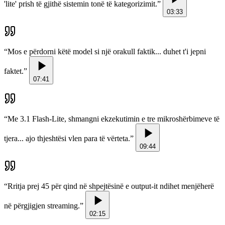
'lite' prish të gjithë sistemin tonë të kategorizimit.
”
03:33
“
Mos e përdorni këtë model si një orakull faktik... duhet t'i jepni
faktet.
”
07:41
“
Me 3.1 Flash-Lite, shmangni ekzekutimin e tre mikroshërbimeve të
tjera... ajo thjeshtësi vlen para të vërteta.
”
09:44
“
Rritja prej 45 për qind në shpejtësinë e output-it ndihet menjëherë
në përgjigjen streaming.
”
02:15