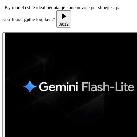
“
Ky model është ideal për ata që kanë nevojë për shpejtësi pa
sakrifikuar gjithë logjikën.
”
09:12