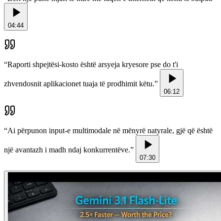
04:44
“
Raporti shpejtësi-kosto është arsyeja kryesore pse do t'i
zhvendosnit aplikacionet tuaja të prodhimit këtu.
”
06:12
“
Ai përpunon input-e multimodale në mënyrë natyrale, gjë që është
një avantazh i madh ndaj konkurrentëve.
”
07:30