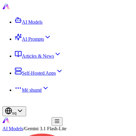
AI Models
AI Prompts
Articles & News
Self-Hosted Apps
Më shumë
sq
AI Models
/
Gemini 3.1 Flash-Lite