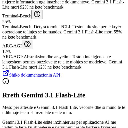
nxjerre informacion nga imazhet e dokumenteve.
Gemini 3.1 Flash-
Lite mori 92% ne kete benchmark.
Terminal-Bench
55%
Terminal-Bench
:
Detyra terminal/CLI
.
Teston aftesine per te kryer
operacione te linjes se komandes.
Gemini 3.1 Flash-Lite mori 55%
ne kete benchmark.
ARC-AGI
12%
ARC-AGI
:
Abstraksion dhe arsyetim
.
Teston inteligjencen e
lengeshem permes puzzleve te reja te njohjes se modeleve.
Gemini
3.1 Flash-Lite mori 12% ne kete benchmark.
Shiko dokumentacionin API
Rreth Gemini 3.1 Flash-Lite
Meso per aftesite e Gemini 3.1 Flash-Lite, vecorite dhe si mund te te
ndihmoje te arrish rezultate me te mira.
Gemini 3.1 Flash-Lite është inxhinieruar për aplikacione AI me
vëllim të lartë ku shpejtësia e përpunimit është kërkesa kryesore