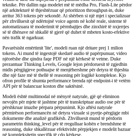
teknike. Për dallim nga modelet më të mëdha Pro, Flash-Lite përdor
një arkitekturë të thjeshtëzuar që prioritizon throughput-in, duke
arritur 363 tokens për sekondë. Ai shërben si një mjet i specializuar
për zhvilluesit që ndërtojnë voice agents në kohë reale, sisteme të
automatizuara të moderimit të përmbajtjes dhe zinxhirë të nxjerrjes
së të dhënave në shkallë të gjerë që duhet të mbeten kosto-efektive
nën trafik të ngarkuar.
Pavarësisht emërtimit 'lite', modeli ruan një dritare prej 1 milion
tokens. Ai mund të ingestojë skedarë audio të papërpunuar, video
njëorëshe dhe qindra faqe PDF në një kërkesë të vetme. Duke
prezantuar Thinking Levels, Google lejon përdoruesit të zgjedhin
midis përgjigjeve pothuajse të menjëhershme për detyra të thjeshta
dhe një faze më të thellë të reasoning për logjikë komplekse. Kjo
ofron profile të shumta performance brenda një endpoint-i të vetëm
API për të balancuar koston dhe saktësinë.
Modeli është multimodal në mënyrë natyrale, gjë që eliminon
nevojën për mjete të jashtme për të transkriptuar audio ose për të
përshkruar imazhe përpara përpunimit. Kjo aftësi natyrale
përmirëson performancën në detyra vizuale si pyetje-përgjigje mbi
dokumente dhe analizë grafikësh. Zhvilluesit mund të përdorin
parametrin thinking_level për të rregulluar kohën e brendshme të
reasoning, duke shkallëzuar efektivisht përpjekjen e modelit bazuar
në kompleksitetin specifik të çdo kërkese.