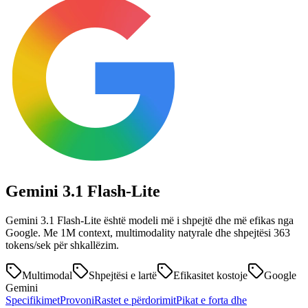
Gemini 3.1
Flash-Lite
Gemini 3.1 Flash-Lite është modeli më i shpejtë dhe më efikas nga
Google. Me 1M context, multimodality natyrale dhe shpejtësi 363
tokens/sek për shkallëzim.
Multimodal
Shpejtësi e lartë
Efikasitet kostoje
Google
Gemini
Specifikimet
Provoni
Rastet e përdorimit
Pikat e forta dhe