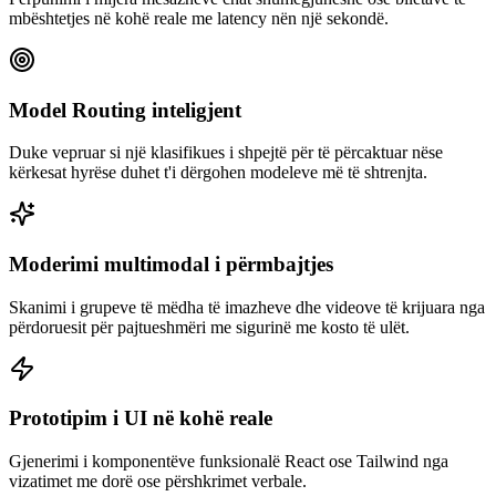
mbështetjes në kohë reale me latency nën një sekondë.
Model Routing inteligjent
Duke vepruar si një klasifikues i shpejtë për të përcaktuar nëse
kërkesat hyrëse duhet t'i dërgohen modeleve më të shtrenjta.
Moderimi multimodal i përmbajtjes
Skanimi i grupeve të mëdha të imazheve dhe videove të krijuara nga
përdoruesit për pajtueshmëri me sigurinë me kosto të ulët.
Prototipim i UI në kohë reale
Gjenerimi i komponentëve funksionalë React ose Tailwind nga
vizatimet me dorë ose përshkrimet verbale.