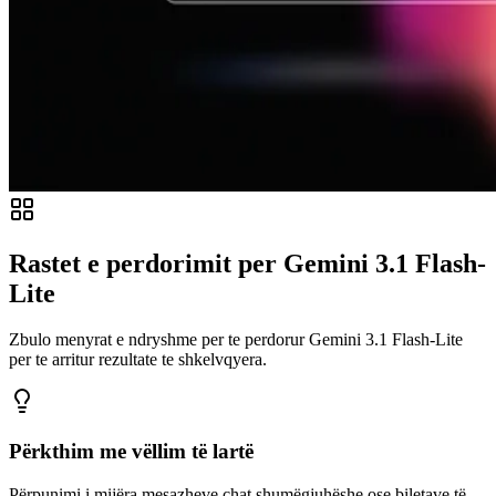
Rastet e perdorimit per Gemini 3.1 Flash-
Lite
Zbulo menyrat e ndryshme per te perdorur Gemini 3.1 Flash-Lite
per te arritur rezultate te shkelvqyera.
Përkthim me vëllim të lartë
Përpunimi i mijëra mesazheve chat shumëgjuhëshe ose biletave të