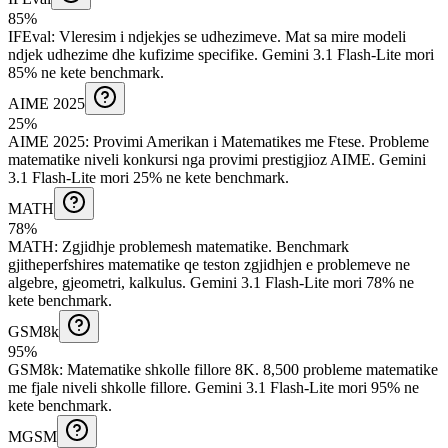
85%
IFEval
:
Vleresim i ndjekjes se udhezimeve
.
Mat sa mire modeli
ndjek udhezime dhe kufizime specifike.
Gemini 3.1 Flash-Lite mori
85% ne kete benchmark.
AIME 2025
25%
AIME 2025
:
Provimi Amerikan i Matematikes me Ftese
.
Probleme
matematike niveli konkursi nga provimi prestigjioz AIME.
Gemini
3.1 Flash-Lite mori 25% ne kete benchmark.
MATH
78%
MATH
:
Zgjidhje problemesh matematike
.
Benchmark
gjitheperfshires matematike qe teston zgjidhjen e problemeve ne
algebre, gjeometri, kalkulus.
Gemini 3.1 Flash-Lite mori 78% ne
kete benchmark.
GSM8k
95%
GSM8k
:
Matematike shkolle fillore 8K
.
8,500 probleme matematike
me fjale niveli shkolle fillore.
Gemini 3.1 Flash-Lite mori 95% ne
kete benchmark.
MGSM