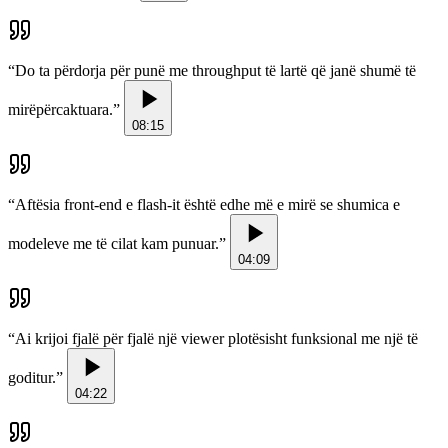
“
Do ta përdorja për punë me throughput të lartë që janë shumë të
mirëpërcaktuara.
”
08:15
“
Aftësia front-end e flash-it është edhe më e mirë se shumica e
modeleve me të cilat kam punuar.
”
04:09
“
Ai krijoi fjalë për fjalë një viewer plotësisht funksional me një të
goditur.
”
04:22