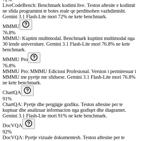
LiveCodeBench
:
Benchmark kodimi live
.
Teston aftesite e kodimit
ne sfida programimi te botes reale qe perditsohen vazhdimisht.
Gemini 3.1 Flash-Lite mori 72% ne kete benchmark.
MMMU
76.8%
MMMU
:
Kuptim multimodal
.
Benchmark kuptimi multimodal nga
30 lende universitare.
Gemini 3.1 Flash-Lite mori 76.8% ne kete
benchmark.
MMMU Pro
76.8%
MMMU Pro
:
MMMU Edicioni Profesional
.
Version i permiresuar i
MMMU me pyetje me sfiduese.
Gemini 3.1 Flash-Lite mori 76.8%
ne kete benchmark.
ChartQA
91%
ChartQA
:
Pyetje dhe pergjigje grafiku
.
Teston aftesine per te
kuptuar dhe analizuar informacion nga grafiqet dhe diagramet.
Gemini 3.1 Flash-Lite mori 91% ne kete benchmark.
DocVQA
92%
DocVQA
:
Pyetje vizuale dokumentesh
.
Teston aftesine per te