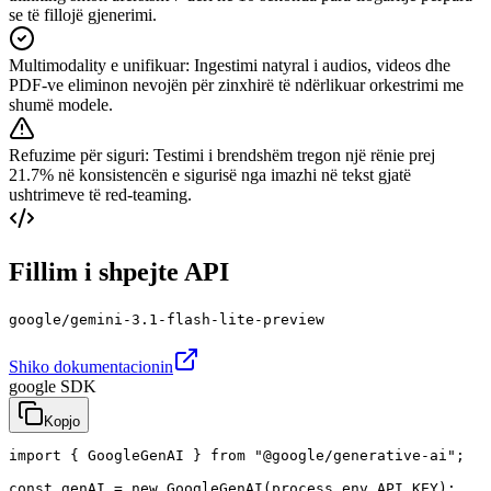
se të fillojë gjenerimi.
Multimodality e unifikuar
:
Ingestimi natyral i audios, videos dhe
PDF-ve eliminon nevojën për zinxhirë të ndërlikuar orkestrimi me
shumë modele.
Refuzime për siguri
:
Testimi i brendshëm tregon një rënie prej
21.7% në konsistencën e sigurisë nga imazhi në tekst gjatë
ushtrimeve të red-teaming.
Fillim i shpejte API
google/gemini-3.1-flash-lite-preview
Shiko dokumentacionin
google SDK
Kopjo
import { GoogleGenAI } from "@google/generative-ai";

const genAI = new GoogleGenAI(process.env.API_KEY);
