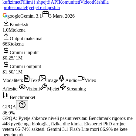
kufizimet
Fillimi i shpejtë API
Komuniteti
Videot
Këshilla
profesionale
Pyetjet e shpeshta
google
Gemini 3.1
3 Mars, 2026
Konteksti
1.0M
tokena
Output maksimal
66K
tokena
Cmimi i inputit
$0.25
/ 1M
Cmimi i outputit
$1.50
/ 1M
Modaliteti
:
Text
Image
Audio
Video
Aftesite
:
Vizioni
Mjetet
Streaming
Benchmarket
GPQA
86.9%
GPQA
:
Pyetje shkence niveli pasuniversitar
.
Benchmark rigoroz me
448 pyetje nga biologjia, fizika dhe kimia. Ekspertet PhD arrijne
vetem 65-74% saktesi.
Gemini 3.1 Flash-Lite mori 86.9% ne kete
benchmark.