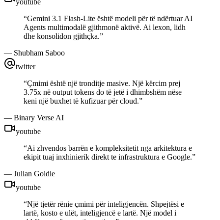
youtube
“
Gemini 3.1 Flash-Lite është modeli për të ndërtuar AI
Agents multimodalë gjithmonë aktivë. Ai lexon, lidh
dhe konsolidon gjithçka.
”
—
Shubham Saboo
twitter
“
Çmimi është një tronditje masive. Një kërcim prej
3.75x në output tokens do të jetë i dhimbshëm nëse
keni një buxhet të kufizuar për cloud.
”
—
Binary Verse AI
youtube
“
Ai zhvendos barrën e kompleksitetit nga arkitektura e
ekipit tuaj inxhinierik direkt te infrastruktura e Google.
”
—
Julian Goldie
youtube
“
Një tjetër rënie çmimi për inteligjencën. Shpejtësi e
lartë, kosto e ulët, inteligjencë e lartë. Një model i