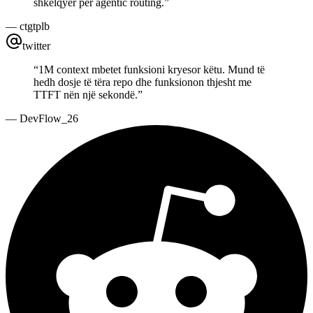
shkëlqyer për agentic routing.
”
—
ctgtplb
twitter
“
1M context mbetet funksioni kryesor këtu. Mund të
hedh dosje të tëra repo dhe funksionon thjesht me
TTFT nën një sekondë.
”
—
DevFlow_26