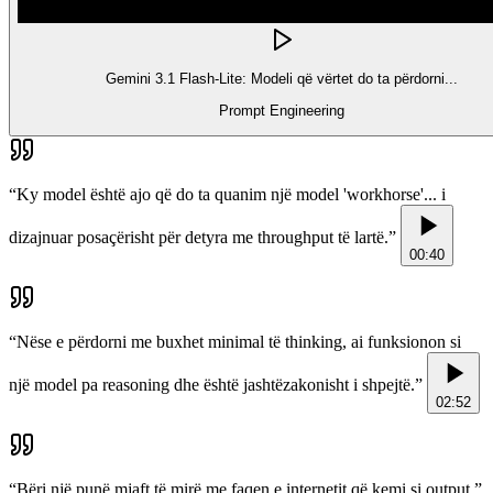
Gemini 3.1 Flash-Lite: Modeli që vërtet do ta përdorni...
Prompt Engineering
“
Ky model është ajo që do ta quanim një model 'workhorse'... i
dizajnuar posaçërisht për detyra me throughput të lartë.
”
00:40
“
Nëse e përdorni me buxhet minimal të thinking, ai funksionon si
një model pa reasoning dhe është jashtëzakonisht i shpejtë.
”
02:52
“
Bëri një punë mjaft të mirë me faqen e internetit që kemi si output.
”