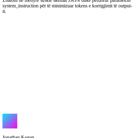
Zbatoni në mënyrë strikte skemat JSON duke përdorur parametrin
system_instruction për të minimizuar tokens e korrigjimit të output-
it.
Jonathan Kogan