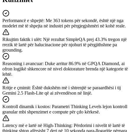
Performancë e shpejtë
:
Me 363 tokens për sekondë, është një nga
modelet më të shpejta në industri për përgjegjshmëri në kohë reale.
Rikujtim faktik i ulët
:
Një rezultat SimpleQA prej 43.3% tregon një
rrezik të lartë për halucinacione për njohuri të përgjithshme pa
grounding.
Reasoning i avancuar
:
Duke arritur 86.9% në GPQA Diamond, ai
ofron logjikë shkencore në nivel doktorature brenda një kategorie të
lehtë.
Rritje e çmimit
:
Është dukshëm më i shtrenjtë se paraardhësi i tij
Gemini 2.5 Flash-Lite që ai zëvendëson në linjë.
Kontroll dinamik i kostos
:
Parametri Thinking Levels lejon kontroll
granular mbi shpenzimet e compute për çdo kërkesë.
Latency më e lartë në High-Thinking
:
Përdorimi i nivelit të lartë të
thinking shton afërsisht 7 deri në 10 sekonda para-llogaritje përpara