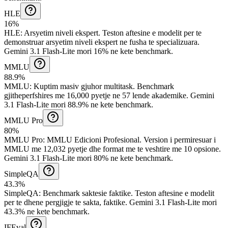
HLE
16%
HLE
:
Arsyetim niveli ekspert
.
Teston aftesine e modelit per te
demonstruar arsyetim niveli ekspert ne fusha te specializuara.
Gemini 3.1 Flash-Lite mori 16% ne kete benchmark.
MMLU
88.9%
MMLU
:
Kuptim masiv gjuhor multitask
.
Benchmark
gjitheperfshires me 16,000 pyetje ne 57 lende akademike.
Gemini
3.1 Flash-Lite mori 88.9% ne kete benchmark.
MMLU Pro
80%
MMLU Pro
:
MMLU Edicioni Profesional
.
Version i permiresuar i
MMLU me 12,032 pyetje dhe format me te veshtire me 10 opsione.
Gemini 3.1 Flash-Lite mori 80% ne kete benchmark.
SimpleQA
43.3%
SimpleQA
:
Benchmark saktesie faktike
.
Teston aftesine e modelit
per te dhene pergjigje te sakta, faktike.
Gemini 3.1 Flash-Lite mori
43.3% ne kete benchmark.
IFEval