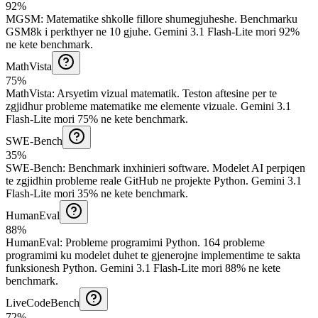
92%
MGSM
:
Matematike shkolle fillore shumegjuheshe
.
Benchmarku
GSM8k i perkthyer ne 10 gjuhe.
Gemini 3.1 Flash-Lite mori 92%
ne kete benchmark.
MathVista
75%
MathVista
:
Arsyetim vizual matematik
.
Teston aftesine per te
zgjidhur probleme matematike me elemente vizuale.
Gemini 3.1
Flash-Lite mori 75% ne kete benchmark.
SWE-Bench
35%
SWE-Bench
:
Benchmark inxhinieri software
.
Modelet AI perpiqen
te zgjidhin probleme reale GitHub ne projekte Python.
Gemini 3.1
Flash-Lite mori 35% ne kete benchmark.
HumanEval
88%
HumanEval
:
Probleme programimi Python
.
164 probleme
programimi ku modelet duhet te gjenerojne implementime te sakta
funksionesh Python.
Gemini 3.1 Flash-Lite mori 88% ne kete
benchmark.
LiveCodeBench
72%