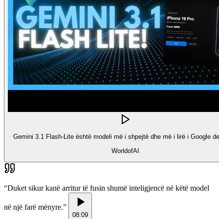
Gemini 3.1 Flash-Lite është modeli më i shpejtë dhe më i lirë i Google der
WorldofAI
“
Duket sikur kanë arritur të fusin shumë inteligjencë në këtë model
në një farë mënyre.
”
08:09