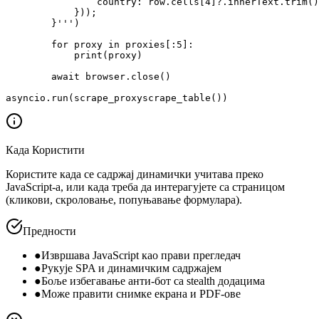
                country: row.cells[4]?.innerText.trim()

            }));

        }''')

        for proxy in proxies[:5]:

            print(proxy)

        await browser.close()

asyncio.run(scrape_proxyscrape_table())
Када Користити
Користите када се садржај динамички учитава преко
JavaScript-а, или када треба да интерагујете са страницом
(кликови, скроловање, попуњавање формулара).
Предности
●
Извршава JavaScript као прави прегледач
●
Рукује SPA и динамичким садржајем
●
Боље избегавање анти-бот са stealth додацима
●
Може правити снимке екрана и PDF-ове