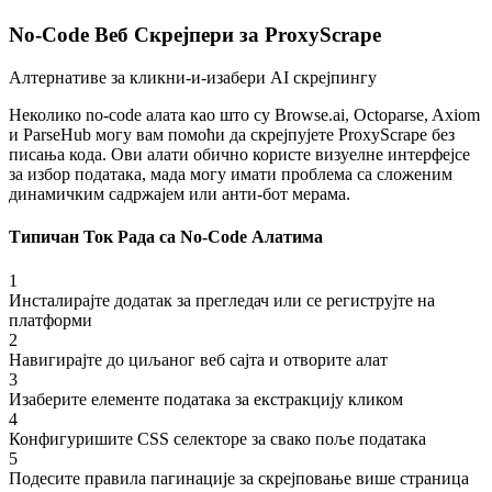
No-Code Веб Скрејпери за ProxyScrape
Алтернативе за кликни-и-изабери AI скрејпингу
Неколико no-code алата као што су Browse.ai, Octoparse, Axiom
и ParseHub могу вам помоћи да скрејпујете ProxyScrape без
писања кода. Ови алати обично користе визуелне интерфејсе
за избор података, мада могу имати проблема са сложеним
динамичким садржајем или анти-бот мерама.
Типичан Ток Рада са No-Code Алатима
1
Инсталирајте додатак за прегледач или се региструјте на
платформи
2
Навигирајте до циљаног веб сајта и отворите алат
3
Изаберите елементе података за екстракцију кликом
4
Конфигуришите CSS селекторе за свако поље података
5
Подесите правила пагинације за скрејповање више страница