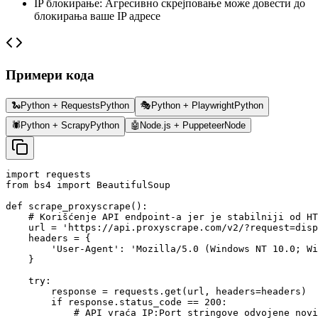
IP блокирање
:
Агресивно скрејповање може довести до
блокирања ваше IP адресе
Примери кода
🐍
Python + Requests
Python
🎭
Python + Playwright
Python
🕷️
Python + Scrapy
Python
🤖
Node.js + Puppeteer
Node
import requests

from bs4 import BeautifulSoup

def scrape_proxyscrape():

    # Korišćenje API endpoint-a jer je stabilniji od HT
    url = 'https://api.proxyscrape.com/v2/?request=disp
    headers = {

        'User-Agent': 'Mozilla/5.0 (Windows NT 10.0; Wi
    }

    try:

        response = requests.get(url, headers=headers)

        if response.status_code == 200:

            # API vraća IP:Port stringove odvojene novi