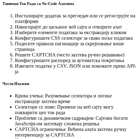
Типичан Ток Рада са No-Code Алатима
Инсталирајте додатак за прегледач или се региструјте на
платформи
Навигирајте до циљаног веб сајта и отворите алат
Изаберите елементе података за екстракцију кликом
Конфигуришите CSS селекторе за свако поље података
Подесите правила пагинације за скрејповање више
страница
Решите CAPTCHA (често захтева ручно решавање)
Конфигуришите распоред за аутоматска покретања
Извезите податке у CSV, JSON или повежите преко API-
ја
Чести Изазови
Крива учења
:
Разумевање селектора и логике
екстракције захтева време
Селектори се ломе
:
Промене на веб сајту могу
покварити цео ток рада
Проблеми са динамичким садржајем
:
Сајтови богати
JavaScript-ом захтевају сложена решења
CAPTCHA ограничења
:
Већина алата захтева ручну
интервенцију за CAPTCHA