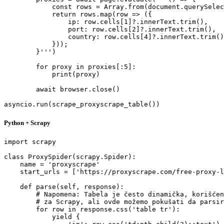
            const rows = Array.from(document.querySelec
            return rows.map(row => ({

                ip: row.cells[1]?.innerText.trim(),

                port: row.cells[2]?.innerText.trim(),

                country: row.cells[4]?.innerText.trim()

            }));

        }''')

        for proxy in proxies[:5]:

            print(proxy)

        await browser.close()

asyncio.run(scrape_proxyscrape_table())
Python + Scrapy
import scrapy

class ProxySpider(scrapy.Spider):

    name = 'proxyscrape'

    start_urls = ['https://proxyscrape.com/free-proxy-l
    def parse(self, response):

        # Napomena: Tabela je često dinamička, korišćen
        # za Scrapy, ali ovde možemo pokušati da parsir
        for row in response.css('table tr'):

            yield {
