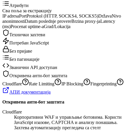
Атрибути
Сва поља за екстракцију
IP adresa
Port
Protokol (HTTP, SOCKS4, SOCKS5)
Država
Nivo
anonimnosti
Datum poslednje provere
Brzina proxy-ja
Latency
(ms)
Procenat uptime-a
Grad/Lokacija
Технички захтеви
Потребан JavaScript
Без пријаве
Без пагинације
Званични API доступан
Откривена анти-бот заштита
Cloudflare
Rate Limiting
IP Blocking
Fingerprinting
АПИ документација
Откривена анти-бот заштита
Cloudflare
Корпоративни WAF и управљање ботовима. Користи
JavaScript изазове, CAPTCHA и анализу понашања.
Захтева аутоматизацију прегледача са стелт