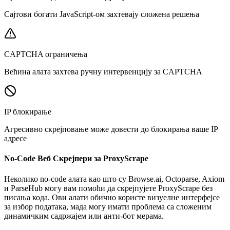
Сајтови богати JavaScript-ом захтевају сложена решења
CAPTCHA ограничења
Већина алата захтева ручну интервенцију за CAPTCHA
IP блокирање
Агресивно скрејповање може довести до блокирања ваше IP
адресе
No-Code Веб Скрејпери за ProxyScrape
Неколико no-code алата као што су Browse.ai, Octoparse, Axiom
и ParseHub могу вам помоћи да скрејпујете ProxyScrape без
писања кода. Ови алати обично користе визуелне интерфејсе
за избор података, мада могу имати проблема са сложеним
динамичким садржајем или анти-бот мерама.