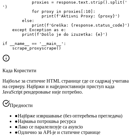
            proxies = response.text.strip().split('

')

            for proxy in proxies[:10]:

                print(f'Aktivni Proxy: {proxy}')

        else:

            print(f'Greška: {response.status_code}')

    except Exception as e:

        print(f'Došlo je do izuzetka: {e}')

if __name__ == '__main__':

    scrape_proxyscrape()
Када Користити
Најбоље за статичне HTML странице где се садржај учитава
на серверу. Најбржи и најједноставнији приступ када
JavaScript рендеровање није потребно.
Предности
●
Најбрже извршавање (без оптерећења прегледача)
●
Најмања потрошња ресурса
●
Лако се паралелизује са asyncio
●
Одлично за API-је и статичне странице