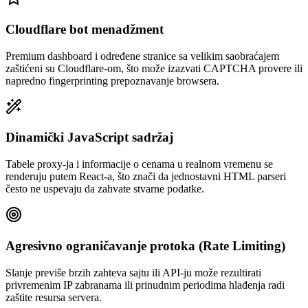
Cloudflare bot menadžment
Premium dashboard i određene stranice sa velikim saobraćajem
zaštićeni su Cloudflare-om, što može izazvati CAPTCHA provere ili
napredno fingerprinting prepoznavanje browsera.
Dinamički JavaScript sadržaj
Tabele proxy-ja i informacije o cenama u realnom vremenu se
renderuju putem React-a, što znači da jednostavni HTML parseri
često ne uspevaju da zahvate stvarne podatke.
Agresivno ograničavanje protoka (Rate Limiting)
Slanje previše brzih zahteva sajtu ili API-ju može rezultirati
privremenim IP zabranama ili prinudnim periodima hlađenja radi
zaštite resursa servera.