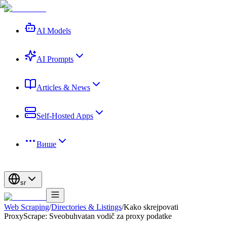
AI Models
AI Prompts
Articles & News
Self-Hosted Apps
Више
sr
Web Scraping
/
Directories & Listings
/
Kako skrejpovati
ProxyScrape: Sveobuhvatan vodič za proxy podatke