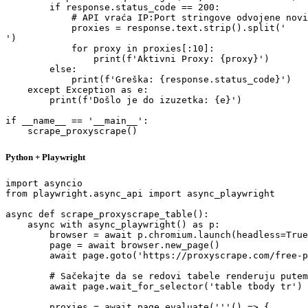
        if response.status_code == 200:

            # API vraća IP:Port stringove odvojene novi
            proxies = response.text.strip().split('

')

            for proxy in proxies[:10]:

                print(f'Aktivni Proxy: {proxy}')

        else:

            print(f'Greška: {response.status_code}')

    except Exception as e:

        print(f'Došlo je do izuzetka: {e}')

if __name__ == '__main__':

    scrape_proxyscrape()
Python + Playwright
import asyncio

from playwright.async_api import async_playwright

async def scrape_proxyscrape_table():

    async with async_playwright() as p:

        browser = await p.chromium.launch(headless=True
        page = await browser.new_page()

        await page.goto('https://proxyscrape.com/free-p
        # Sačekajte da se redovi tabele renderuju putem
        await page.wait_for_selector('table tbody tr')

        proxies = await page.evaluate('''() => {
