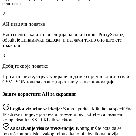
селектора.
2
АИ извлачи податке
Наша вештачка интелигенција навигира кроз ProxyScrape,
обрађује динамички садржај и извлачи тачно оно што сте
тражили.
3
Добијте своје податке
Примите чисте, структуриране податке спремне за извоз као
CSV, JSON или за слање директно у ваше апликације.
Зашто користити АИ за скрапинг
Logika vizuelne selekcije
:
Samo uperite i kliknite na specifične
IP adrese i brojeve portova u browseru bez potrebe za pisanjem
kompleksnih CSS ili XPath selektora.
Zakazivanje visoke frekvencije
:
Konfigurišite bota da se
pokreće automatski svakog minuta kako bi uhvatio najnovija