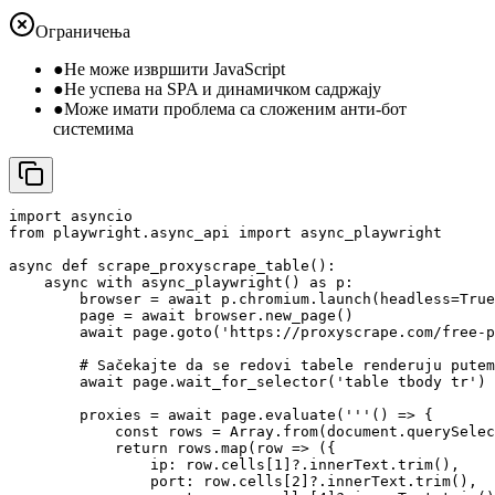
Ограничења
●
Не може извршити JavaScript
●
Не успева на SPA и динамичком садржају
●
Може имати проблема са сложеним анти-бот
системима
import asyncio

from playwright.async_api import async_playwright

async def scrape_proxyscrape_table():

    async with async_playwright() as p:

        browser = await p.chromium.launch(headless=True
        page = await browser.new_page()

        await page.goto('https://proxyscrape.com/free-p
        # Sačekajte da se redovi tabele renderuju putem
        await page.wait_for_selector('table tbody tr')

        proxies = await page.evaluate('''() => {

            const rows = Array.from(document.querySelec
            return rows.map(row => ({

                ip: row.cells[1]?.innerText.trim(),

                port: row.cells[2]?.innerText.trim(),
