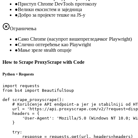
●
Приступ Chrome DevTools протоколу
●
Велики екосистем и заједница
●
Добро за пројекте тешке на JS-у
Ограничења
●
Само Chrome (насупрот вишепрегледачког Playwright)
●
Слично оптерећење као Playwright
●
Мање зреле stealth опције
How to Scrape ProxyScrape with Code
Python + Requests
import requests

from bs4 import BeautifulSoup

def scrape_proxyscrape():

    # Korišćenje API endpoint-a jer je stabilniji od HT
    url = 'https://api.proxyscrape.com/v2/?request=disp
    headers = {

        'User-Agent': 'Mozilla/5.0 (Windows NT 10.0; Wi
    }

    try:

        response = requests.get(url, headers=headers)
