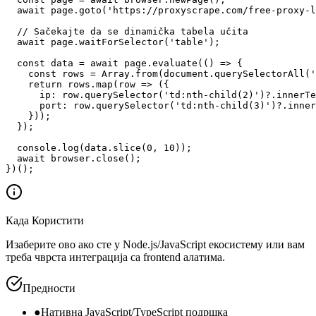
  await page.goto('https://proxyscrape.com/free-proxy-l
  // Sačekajte da se dinamička tabela učita

  await page.waitForSelector('table');

  const data = await page.evaluate(() => {

    const rows = Array.from(document.querySelectorAll('
    return rows.map(row => ({

      ip: row.querySelector('td:nth-child(2)')?.innerTe
      port: row.querySelector('td:nth-child(3)')?.inner
    }));

  });

  console.log(data.slice(0, 10));

  await browser.close();

})();
Када Користити
Изаберите ово ако сте у Node.js/JavaScript екосистему или вам
треба чврста интеграција са frontend алатима.
Предности
●
Нативна JavaScript/TypeScript подршка