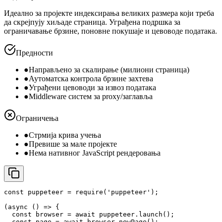
Идеално за пројекте индексирања великих размера који треба
да скрејпују хиљаде страница. Уграђена подршка за
ограничавање брзине, поновне покушаје и цевоводе података.
Предности
●
Направљено за скалирање (милиони страница)
●
Аутоматска контрола брзине захтева
●
Уграђени цевоводи за извоз података
●
Middleware систем за proxy/заглавља
Ограничења
●
Стрмија крива учења
●
Превише за мале пројекте
●
Нема нативног JavaScript рендеровања
const puppeteer = require('puppeteer');

(async () => {

  const browser = await puppeteer.launch();

  const page = await browser.newPage();
