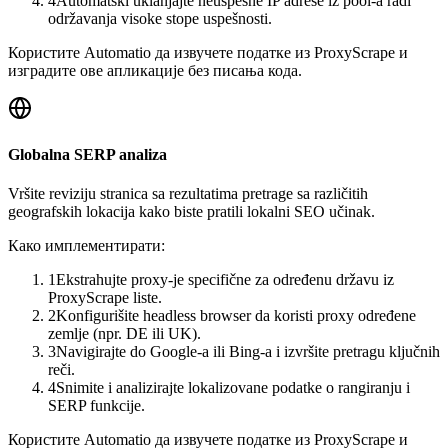
4
Automatski uklanjajte neuspešne IP adrese iz pool-a radi
održavanja visoke stope uspešnosti.
Користите Automatio да извучете податке из ProxyScrape и
изградите ове апликације без писања кода.
Globalna SERP analiza
Vršite reviziju stranica sa rezultatima pretrage sa različitih
geografskih lokacija kako biste pratili lokalni SEO učinak.
Како имплементирати:
1
Ekstrahujte proxy-je specifične za određenu državu iz
ProxyScrape liste.
2
Konfigurišite headless browser da koristi proxy određene
zemlje (npr. DE ili UK).
3
Navigirajte do Google-a ili Bing-a i izvršite pretragu ključnih
reči.
4
Snimite i analizirajte lokalizovane podatke o rangiranju i
SERP funkcije.
Користите Automatio да извучете податке из ProxyScrape и