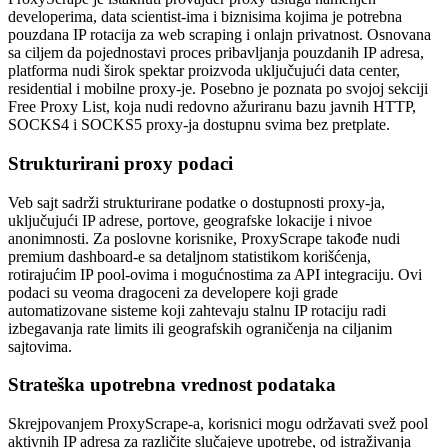
developerima, data scientist-ima i biznisima kojima je potrebna
pouzdana IP rotacija za web scraping i onlajn privatnost. Osnovana
sa ciljem da pojednostavi proces pribavljanja pouzdanih IP adresa,
platforma nudi širok spektar proizvoda uključujući data center,
residential i mobilne proxy-je. Posebno je poznata po svojoj sekciji
Free Proxy List, koja nudi redovno ažuriranu bazu javnih HTTP,
SOCKS4 i SOCKS5 proxy-ja dostupnu svima bez pretplate.
Strukturirani proxy podaci
Veb sajt sadrži strukturirane podatke o dostupnosti proxy-ja,
uključujući IP adrese, portove, geografske lokacije i nivoe
anonimnosti. Za poslovne korisnike, ProxyScrape takođe nudi
premium dashboard-e sa detaljnom statistikom korišćenja,
rotirajućim IP pool-ovima i mogućnostima za API integraciju. Ovi
podaci su veoma dragoceni za developere koji grade
automatizovane sisteme koji zahtevaju stalnu IP rotaciju radi
izbegavanja rate limits ili geografskih ograničenja na ciljanim
sajtovima.
Strateška upotrebna vrednost podataka
Skrejpovanjem ProxyScrape-a, korisnici mogu održavati svež pool
aktivnih IP adresa za različite slučajeve upotrebe, od istraživanja