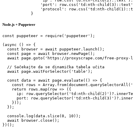
                'ip': row.css('td:nth-child(2)::text').
                'port': row.css('td:nth-child(3)::text'
                'protocol': row.css('td:nth-child(1)::t
            }
Node.js + Puppeteer
const puppeteer = require('puppeteer');

(async () => {

  const browser = await puppeteer.launch();

  const page = await browser.newPage();

  await page.goto('https://proxyscrape.com/free-proxy-l
  // Sačekajte da se dinamička tabela učita

  await page.waitForSelector('table');

  const data = await page.evaluate(() => {

    const rows = Array.from(document.querySelectorAll('
    return rows.map(row => ({

      ip: row.querySelector('td:nth-child(2)')?.innerTe
      port: row.querySelector('td:nth-child(3)')?.inner
    }));

  });

  console.log(data.slice(0, 10));

  await browser.close();

})();