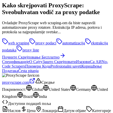
Kako skrejpovati ProxyScrape:
Sveobuhvatan vodič za proxy
podatke
Ovladajte ProxyScrape web scraping-om da biste napravili
automatizovane proxy rotatore. Ekstrakcija IP adresa, portova i
protokola sa najpopularnije svetske...
web scraping
proxy podaci
automatizacija
ekstrakcija
podataka
proxy liste
Почните Скрејповање Бесплатно
Спецификације
О Сајту
Зашто Скрејповати
Изазови
Са АИ
No-
Code Scrapers
Примери Кода
Profesionalni saveti
Коришћење
Података
Česta pitanja
proxyscrape.com
Средње
Покривеност
:
Global
United States
Germany
United
Kingdom
Brazil
India
Доступни подаци
6
поља
Наслов
Цена
Локација
Датум објаве
Категорије