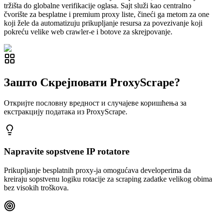
tržišta do globalne verifikacije oglasa. Sajt služi kao centralno
čvorište za besplatne i premium proxy liste, čineći ga metom za one
koji žele da automatizuju prikupljanje resursa za povezivanje koji
pokreću velike web crawler-e i botove za skrejpovanje.
Зашто Скрејповати ProxyScrape?
Откријте пословну вредност и случајеве коришћења за
екстракцију података из ProxyScrape.
Napravite sopstvene IP rotatore
Prikupljanje besplatnih proxy-ja omogućava developerima da
kreiraju sopstvenu logiku rotacije za scraping zadatke velikog obima
bez visokih troškova.