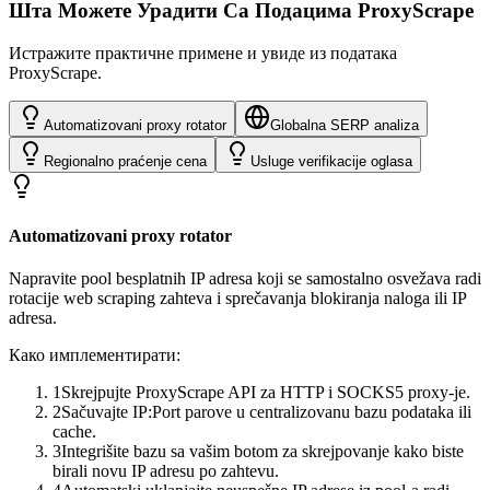
Шта Можете Урадити Са Подацима ProxyScrape
Истражите практичне примене и увиде из података
ProxyScrape.
Automatizovani proxy rotator
Globalna SERP analiza
Regionalno praćenje cena
Usluge verifikacije oglasa
Automatizovani proxy rotator
Napravite pool besplatnih IP adresa koji se samostalno osvežava radi
rotacije web scraping zahteva i sprečavanja blokiranja naloga ili IP
adresa.
Како имплементирати:
1
Skrejpujte ProxyScrape API za HTTP i SOCKS5 proxy-je.
2
Sačuvajte IP:Port parove u centralizovanu bazu podataka ili
cache.
3
Integrišite bazu sa vašim botom za skrejpovanje kako biste
birali novu IP adresu po zahtevu.