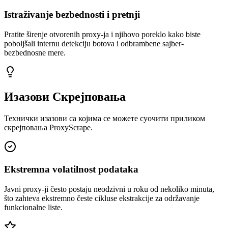
Istraživanje bezbednosti i pretnji
Pratite širenje otvorenih proxy-ja i njihovo poreklo kako biste
poboljšali internu detekciju botova i odbrambene sajber-
bezbednosne mere.
Изазови Скрејповања
Технички изазови са којима се можете суочити приликом
скрејповања ProxyScrape.
Ekstremna volatilnost podataka
Javni proxy-ji često postaju neodzivni u roku od nekoliko minuta,
što zahteva ekstremno česte cikluse ekstrakcije za održavanje
funkcionalne liste.