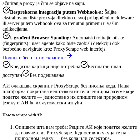
ažuriranja proxy-ja čim se objave na sajtu.
Besprekorna integracija putem Webhook-a
:
Šaljite
ekstrahovane liste proxy-ja direktno u svoj prilagođeni middleware
ili server putem webhook-ova za trenutnu primenu u vašim
aplikacijama.
Ugrađeni Browser Spoofing
:
Automatski rotirajte otiske
(fingerprints) i user-agente kako biste zaobišli detekciju dok
bezbedno navigirate kroz ProxyScrape web interfejs.
Почните бесплатно скрапинг
Кредитна картица није потребна
Бесплатан план
доступан
Без подешавања
АИ олакшава скрапинг ProxyScrape без писања кода. Наша
платформа покретана вештачком интелигенцијом разуме које
податке желите — једноставно их опишите на природном
језику и АИ ће их аутоматски извући.
How to scrape with AI:
Опишите шта вам треба
:
Реците АИ које податке желите
да извучете из ProxyScrape. Једноставно укуцајте на
природном језику — без кода или селектора.