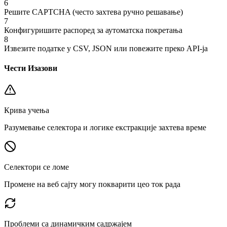
6
Решите CAPTCHA (често захтева ручно решавање)
7
Конфигуришите распоред за аутоматска покретања
8
Извезите податке у CSV, JSON или повежите преко API-ја
Чести Изазови
Крива учења
Разумевање селектора и логике екстракције захтева време
Селектори се ломе
Промене на веб сајту могу покварити цео ток рада
Проблеми са динамичким садржајем