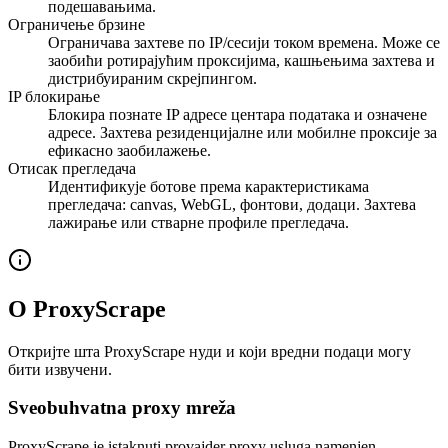
подешавањима.
Ограничење брзине
Ограничава захтеве по IP/сесији током времена. Може се
заобићи ротирајућим проксијима, кашњењима захтева и
дистрибуираним скрејпингом.
IP блокирање
Блокира познате IP адресе центара података и означене
адресе. Захтева резиденцијалне или мобилне проксије за
ефикасно заобилажење.
Отисак прегледача
Идентификује ботове према карактеристикама
прегледача: canvas, WebGL, фонтови, додаци. Захтева
лажирање или стварне профиле прегледача.
О ProxyScrape
Откријте шта ProxyScrape нуди и који вредни подаци могу
бити извучени.
Sveobuhvatna proxy mreža
ProxyScrape je istaknuti provajder proxy usluga namenjen