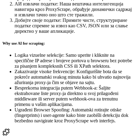
АИ извлачи податке
:
Наша вештачка интелигенција
навигира кроз ProxyScrape, обрађује динамички садржај
и извлачи тачно оно што сте тражили.
Добијте своје податке
:
Примите чисте, структуриране
податке спремне за извоз као CSV, JSON или за слање
директно у ваше апликације.
Why use AI for scraping:
Logika vizuelne selekcije: Samo uperite i kliknite na
specifične IP adrese i brojeve portova u browseru bez potrebe
za pisanjem kompleksnih CSS ili XPath selektora.
Zakazivanje visoke frekvencije: Konfigurišite bota da se
pokreće automatski svakog minuta kako bi uhvatio najnovija
ažuriranja proxy-ja čim se objave na sajtu.
Besprekorna integracija putem Webhook-a: Šaljite
ekstrahovane liste proxy-ja direktno u svoj prilagođeni
middleware ili server putem webhook-ova za trenutnu
primenu u vašim aplikacijama.
Ugrađeni Browser Spoofing: Automatski rotirajte otiske
(fingerprints) i user-agente kako biste zaobišli detekciju dok
bezbedno navigirate kroz ProxyScrape web interfejs.