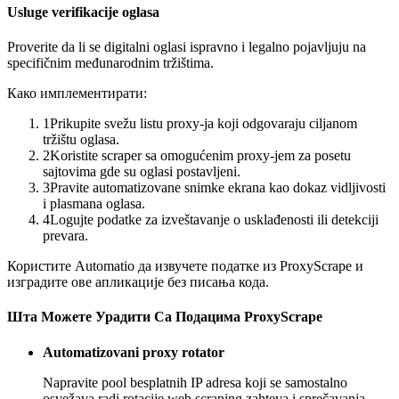
Usluge verifikacije oglasa
Proverite da li se digitalni oglasi ispravno i legalno pojavljuju na
specifičnim međunarodnim tržištima.
Како имплементирати:
1
Prikupite svežu listu proxy-ja koji odgovaraju ciljanom
tržištu oglasa.
2
Koristite scraper sa omogućenim proxy-jem za posetu
sajtovima gde su oglasi postavljeni.
3
Pravite automatizovane snimke ekrana kao dokaz vidljivosti
i plasmana oglasa.
4
Logujte podatke za izveštavanje o usklađenosti ili detekciji
prevara.
Користите Automatio да извучете податке из ProxyScrape и
изградите ове апликације без писања кода.
Шта Можете Урадити Са Подацима ProxyScrape
Automatizovani proxy rotator
Napravite pool besplatnih IP adresa koji se samostalno
osvežava radi rotacije web scraping zahteva i sprečavanja