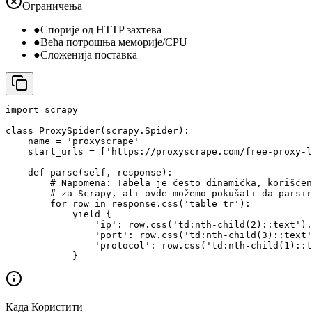
Ограничења
●
Спорије од HTTP захтева
●
Већа потрошња меморије/CPU
●
Сложенија поставка
import scrapy

class ProxySpider(scrapy.Spider):

    name = 'proxyscrape'

    start_urls = ['https://proxyscrape.com/free-proxy-l
    def parse(self, response):

        # Napomena: Tabela je često dinamička, korišćen
        # za Scrapy, ali ovde možemo pokušati da parsir
        for row in response.css('table tr'):

            yield {

                'ip': row.css('td:nth-child(2)::text').
                'port': row.css('td:nth-child(3)::text'
                'protocol': row.css('td:nth-child(1)::t
            }
Када Користити