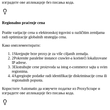
изградите ове апликације без писања кода.
Regionalno praćenje cena
Pratite varijacije cena u elektronskoj trgovini u različitim zemljama
radi optimizacije globalnih strategija cena.
Како имплементирати:
1
Skrejpujte brze proxy-je za više ciljanih zemalja.
2
Pokrenite paralelne instance crawler-a koristeći lokalizovane
IP adrese.
3
Ekstrahujte cene proizvoda sa istog e-commerce sajta u svim
regionima.
4
Agregirajte podatke radi identifikacije diskriminacije cena ili
regionalnih popusta.
Користите Automatio да извучете податке из ProxyScrape и
изградите ове апликације без писања кода.