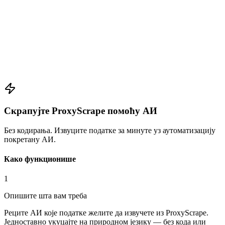
Скрапујте ProxyScrape помоћу АИ
Без кодирања. Извуците податке за минуте уз аутоматизацију
покретану АИ.
Како функционише
1
Опишите шта вам треба
Реците АИ које податке желите да извучете из ProxyScrape.
Једноставно укуцајте на природном језику — без кода или