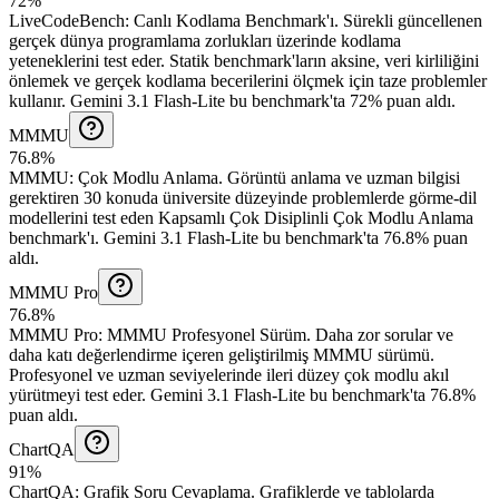
72%
LiveCodeBench
:
Canlı Kodlama Benchmark'ı
.
Sürekli güncellenen
gerçek dünya programlama zorlukları üzerinde kodlama
yeteneklerini test eder. Statik benchmark'ların aksine, veri kirliliğini
önlemek ve gerçek kodlama becerilerini ölçmek için taze problemler
kullanır.
Gemini 3.1 Flash-Lite bu benchmark'ta 72% puan aldı.
MMMU
76.8%
MMMU
:
Çok Modlu Anlama
.
Görüntü anlama ve uzman bilgisi
gerektiren 30 konuda üniversite düzeyinde problemlerde görme-dil
modellerini test eden Kapsamlı Çok Disiplinli Çok Modlu Anlama
benchmark'ı.
Gemini 3.1 Flash-Lite bu benchmark'ta 76.8% puan
aldı.
MMMU Pro
76.8%
MMMU Pro
:
MMMU Profesyonel Sürüm
.
Daha zor sorular ve
daha katı değerlendirme içeren geliştirilmiş MMMU sürümü.
Profesyonel ve uzman seviyelerinde ileri düzey çok modlu akıl
yürütmeyi test eder.
Gemini 3.1 Flash-Lite bu benchmark'ta 76.8%
puan aldı.
ChartQA
91%
ChartQA
:
Grafik Soru Cevaplama
.
Grafiklerde ve tablolarda