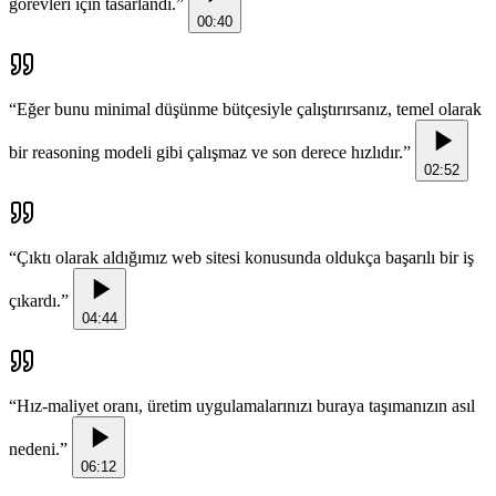
görevleri için tasarlandı.
”
00:40
“
Eğer bunu minimal düşünme bütçesiyle çalıştırırsanız, temel olarak
bir reasoning modeli gibi çalışmaz ve son derece hızlıdır.
”
02:52
“
Çıktı olarak aldığımız web sitesi konusunda oldukça başarılı bir iş
çıkardı.
”
04:44
“
Hız-maliyet oranı, üretim uygulamalarınızı buraya taşımanızın asıl
nedeni.
”
06:12