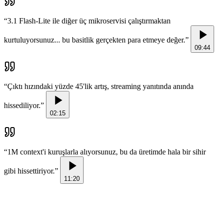
“
3.1 Flash-Lite ile diğer üç mikroservisi çalıştırmaktan
kurtuluyorsunuz... bu basitlik gerçekten para etmeye değer.
”
09:44
“
Çıktı hızındaki yüzde 45'lik artış, streaming yanıtında anında
hissediliyor.
”
02:15
“
1M context'i kuruşlarla alıyorsunuz, bu da üretimde hala bir sihir
gibi hissettiriyor.
”
11:20