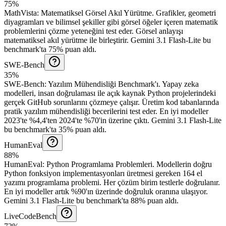
75%
MathVista
:
Matematiksel Görsel Akıl Yürütme
.
Grafikler, geometri
diyagramları ve bilimsel şekiller gibi görsel öğeler içeren matematik
problemlerini çözme yeteneğini test eder. Görsel anlayışı
matematiksel akıl yürütme ile birleştirir.
Gemini 3.1 Flash-Lite bu
benchmark'ta 75% puan aldı.
SWE-Bench
35%
SWE-Bench
:
Yazılım Mühendisliği Benchmark'ı
.
Yapay zeka
modelleri, insan doğrulaması ile açık kaynak Python projelerindeki
gerçek GitHub sorunlarını çözmeye çalışır. Üretim kod tabanlarında
pratik yazılım mühendisliği becerilerini test eder. En iyi modeller
2023'te %4,4'ten 2024'te %70'in üzerine çıktı.
Gemini 3.1 Flash-Lite
bu benchmark'ta 35% puan aldı.
HumanEval
88%
HumanEval
:
Python Programlama Problemleri
.
Modellerin doğru
Python fonksiyon implementasyonları üretmesi gereken 164 el
yazımı programlama problemi. Her çözüm birim testlerle doğrulanır.
En iyi modeller artık %90'ın üzerinde doğruluk oranına ulaşıyor.
Gemini 3.1 Flash-Lite bu benchmark'ta 88% puan aldı.
LiveCodeBench