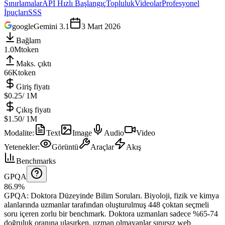
Sınırlamalar
API Hızlı Başlangıç
Topluluk
Videolar
Profesyonel
İpuçları
SSS
google
Gemini 3.1
3 Mart 2026
Bağlam
1.0M
token
Maks. çıktı
66K
token
Giriş fiyatı
$0.25
/ 1M
Çıkış fiyatı
$1.50
/ 1M
Modalite
:
Text
Image
Audio
Video
Yetenekler
:
Görüntü
Araçlar
Akış
Benchmarks
GPQA
86.9%
GPQA
:
Doktora Düzeyinde Bilim Soruları
.
Biyoloji, fizik ve kimya
alanlarında uzmanlar tarafından oluşturulmuş 448 çoktan seçmeli
soru içeren zorlu bir benchmark. Doktora uzmanları sadece %65-74
doğruluk oranına ulaşırken, uzman olmayanlar sınırsız web