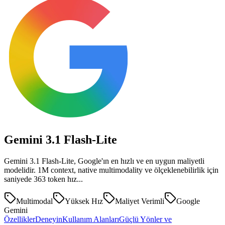
Gemini 3.1
Flash-Lite
Gemini 3.1 Flash-Lite, Google'ın en hızlı ve en uygun maliyetli
modelidir. 1M context, native multimodality ve ölçeklenebilirlik için
saniyede 363 token hız...
Multimodal
Yüksek Hız
Maliyet Verimli
Google
Gemini
Özellikler
Deneyin
Kullanım Alanları
Güçlü Yönler ve