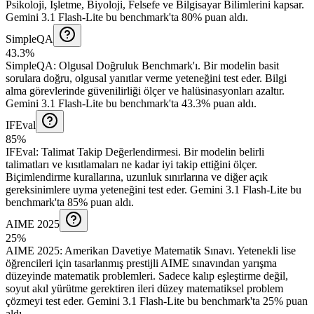
Psikoloji, İşletme, Biyoloji, Felsefe ve Bilgisayar Bilimlerini kapsar.
Gemini 3.1 Flash-Lite bu benchmark'ta 80% puan aldı.
SimpleQA
43.3%
SimpleQA
:
Olgusal Doğruluk Benchmark'ı
.
Bir modelin basit
sorulara doğru, olgusal yanıtlar verme yeteneğini test eder. Bilgi
alma görevlerinde güvenilirliği ölçer ve halüsinasyonları azaltır.
Gemini 3.1 Flash-Lite bu benchmark'ta 43.3% puan aldı.
IFEval
85%
IFEval
:
Talimat Takip Değerlendirmesi
.
Bir modelin belirli
talimatları ve kısıtlamaları ne kadar iyi takip ettiğini ölçer.
Biçimlendirme kurallarına, uzunluk sınırlarına ve diğer açık
gereksinimlere uyma yeteneğini test eder.
Gemini 3.1 Flash-Lite bu
benchmark'ta 85% puan aldı.
AIME 2025
25%
AIME 2025
:
Amerikan Davetiye Matematik Sınavı
.
Yetenekli lise
öğrencileri için tasarlanmış prestijli AIME sınavından yarışma
düzeyinde matematik problemleri. Sadece kalıp eşleştirme değil,
soyut akıl yürütme gerektiren ileri düzey matematiksel problem
çözmeyi test eder.
Gemini 3.1 Flash-Lite bu benchmark'ta 25% puan
aldı.