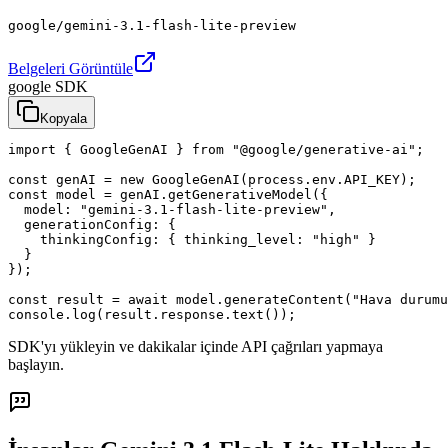
google/gemini-3.1-flash-lite-preview
Belgeleri Görüntüle
google SDK
Kopyala
import { GoogleGenAI } from "@google/generative-ai";

const genAI = new GoogleGenAI(process.env.API_KEY);

const model = genAI.getGenerativeModel({

  model: "gemini-3.1-flash-lite-preview",

  generationConfig: {

    thinkingConfig: { thinking_level: "high" }

  }

});

const result = await model.generateContent("Hava durumu
console.log(result.response.text());
SDK'yı yükleyin ve dakikalar içinde API çağrıları yapmaya
başlayın.