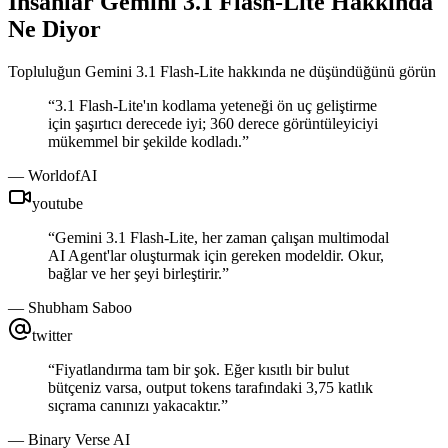
İnsanlar Gemini 3.1 Flash-Lite Hakkında
Ne Diyor
Topluluğun Gemini 3.1 Flash-Lite hakkında ne düşündüğünü görün
“
3.1 Flash-Lite'ın kodlama yeteneği ön uç geliştirme
için şaşırtıcı derecede iyi; 360 derece görüntüleyiciyi
mükemmel bir şekilde kodladı.
”
—
WorldofAI
youtube
“
Gemini 3.1 Flash-Lite, her zaman çalışan multimodal
AI Agent'lar oluşturmak için gereken modeldir. Okur,
bağlar ve her şeyi birleştirir.
”
—
Shubham Saboo
twitter
“
Fiyatlandırma tam bir şok. Eğer kısıtlı bir bulut
bütçeniz varsa, output tokens tarafındaki 3,75 katlık
sıçrama canınızı yakacaktır.
”
—
Binary Verse AI