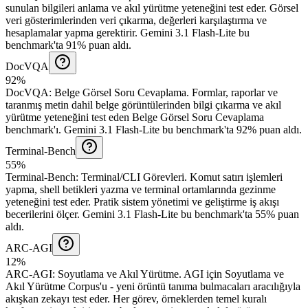
sunulan bilgileri anlama ve akıl yürütme yeteneğini test eder. Görsel
veri gösterimlerinden veri çıkarma, değerleri karşılaştırma ve
hesaplamalar yapma gerektirir.
Gemini 3.1 Flash-Lite bu
benchmark'ta 91% puan aldı.
DocVQA
92%
DocVQA
:
Belge Görsel Soru Cevaplama
.
Formlar, raporlar ve
taranmış metin dahil belge görüntülerinden bilgi çıkarma ve akıl
yürütme yeteneğini test eden Belge Görsel Soru Cevaplama
benchmark'ı.
Gemini 3.1 Flash-Lite bu benchmark'ta 92% puan aldı.
Terminal-Bench
55%
Terminal-Bench
:
Terminal/CLI Görevleri
.
Komut satırı işlemleri
yapma, shell betikleri yazma ve terminal ortamlarında gezinme
yeteneğini test eder. Pratik sistem yönetimi ve geliştirme iş akışı
becerilerini ölçer.
Gemini 3.1 Flash-Lite bu benchmark'ta 55% puan
aldı.
ARC-AGI
12%
ARC-AGI
:
Soyutlama ve Akıl Yürütme
.
AGI için Soyutlama ve
Akıl Yürütme Corpus'u - yeni örüntü tanıma bulmacaları aracılığıyla
akışkan zekayı test eder. Her görev, örneklerden temel kuralı