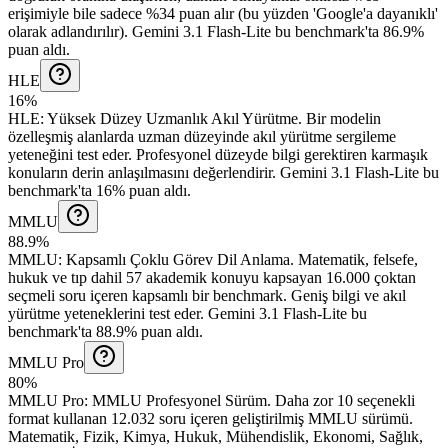
erişimiyle bile sadece %34 puan alır (bu yüzden 'Google'a dayanıklı'
olarak adlandırılır).
Gemini 3.1 Flash-Lite bu benchmark'ta 86.9%
puan aldı.
HLE
16%
HLE
:
Yüksek Düzey Uzmanlık Akıl Yürütme
.
Bir modelin
özelleşmiş alanlarda uzman düzeyinde akıl yürütme sergileme
yeteneğini test eder. Profesyonel düzeyde bilgi gerektiren karmaşık
konuların derin anlaşılmasını değerlendirir.
Gemini 3.1 Flash-Lite bu
benchmark'ta 16% puan aldı.
MMLU
88.9%
MMLU
:
Kapsamlı Çoklu Görev Dil Anlama
.
Matematik, felsefe,
hukuk ve tıp dahil 57 akademik konuyu kapsayan 16.000 çoktan
seçmeli soru içeren kapsamlı bir benchmark. Geniş bilgi ve akıl
yürütme yeteneklerini test eder.
Gemini 3.1 Flash-Lite bu
benchmark'ta 88.9% puan aldı.
MMLU Pro
80%
MMLU Pro
:
MMLU Profesyonel Sürüm
.
Daha zor 10 seçenekli
format kullanan 12.032 soru içeren geliştirilmiş MMLU sürümü.
Matematik, Fizik, Kimya, Hukuk, Mühendislik, Ekonomi, Sağlık,