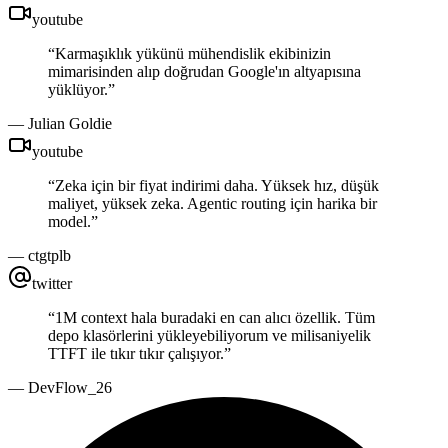
youtube
“
Karmaşıklık yükünü mühendislik ekibinizin
mimarisinden alıp doğrudan Google'ın altyapısına
yüklüyor.
”
—
Julian Goldie
youtube
“
Zeka için bir fiyat indirimi daha. Yüksek hız, düşük
maliyet, yüksek zeka. Agentic routing için harika bir
model.
”
—
ctgtplb
twitter
“
1M context hala buradaki en can alıcı özellik. Tüm
depo klasörlerini yükleyebiliyorum ve milisaniyelik
TTFT ile tıkır tıkır çalışıyor.
”
—
DevFlow_26