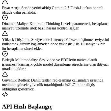
Fiyat Artışı
:
Seride yerini aldığı Gemini 2.5 Flash-Lite'tan önemli
ölçüde daha pahalıdır.
Dinamik Maliyet Kontrolü
:
Thinking Levels parametresi, hesaplama
maliyeti üzerinde istek bazlı hassas kontrol sağlar.
Yüksek Düşünme Seviyesinde Latency
:
Yüksek düşünme seviyesini
kullanmak, üretim başlamadan önce yaklaşık 7 ila 10 saniyelik bir
ön hesaplama süresi ekler.
Birleşik Multimodality
:
Ses, video ve PDF'lerin native olarak
işlenmesi, karmaşık çoklu model düzenleme süreçlerine olan ihtiyacı
ortadan kaldırır.
Güvenlik Redleri
:
Dahili testler, red-teaming çalışmaları sırasında
metinden görsele güvenlik tutarlılığında %21,7'lik bir düşüş
olduğunu gösteriyor.
API Hızlı Başlangıç