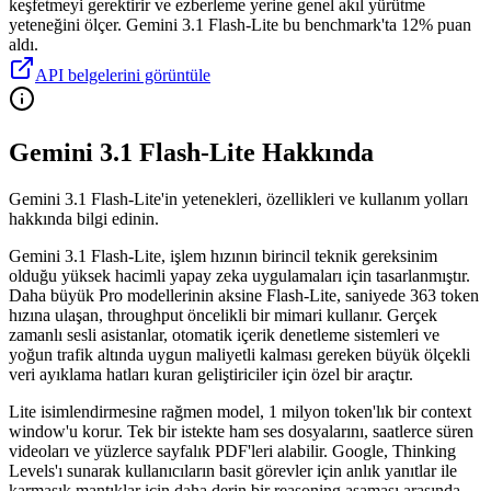
keşfetmeyi gerektirir ve ezberleme yerine genel akıl yürütme
yeteneğini ölçer.
Gemini 3.1 Flash-Lite bu benchmark'ta 12% puan
aldı.
API belgelerini görüntüle
Gemini 3.1 Flash-Lite Hakkında
Gemini 3.1 Flash-Lite'in yetenekleri, özellikleri ve kullanım yolları
hakkında bilgi edinin.
Gemini 3.1 Flash-Lite, işlem hızının birincil teknik gereksinim
olduğu yüksek hacimli yapay zeka uygulamaları için tasarlanmıştır.
Daha büyük Pro modellerinin aksine Flash-Lite, saniyede 363 token
hızına ulaşan, throughput öncelikli bir mimari kullanır. Gerçek
zamanlı sesli asistanlar, otomatik içerik denetleme sistemleri ve
yoğun trafik altında uygun maliyetli kalması gereken büyük ölçekli
veri ayıklama hatları kuran geliştiriciler için özel bir araçtır.
Lite isimlendirmesine rağmen model, 1 milyon token'lık bir context
window'u korur. Tek bir istekte ham ses dosyalarını, saatlerce süren
videoları ve yüzlerce sayfalık PDF'leri alabilir. Google, Thinking
Levels'ı sunarak kullanıcıların basit görevler için anlık yanıtlar ile
karmaşık mantıklar için daha derin bir reasoning aşaması arasında