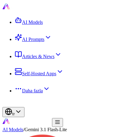
AI Models
AI Prompts
Articles & News
Self-Hosted Apps
Daha fazla
tr
AI Models
/
Gemini 3.1 Flash-Lite