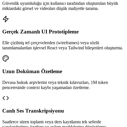
Güvenlik uyumluluğu için kullanıcı tarafından oluşturulan büyük
miktardaki görsel ve videoları düşük maliyetle tarama.
Gerçek Zamanlı UI Prototipleme
Elle çizilmiş tel çerçevelerden (wireframes) veya sözlü
tanımlamalardan işlevsel React veya Tailwind bileşenleri oluşturma.
Uzun Doküman Özetleme
Devasa hukuk arşivlerini veya teknik kılavuzları, 1M token
penceresinde context kaybı yaşamadan özetleme.
Canlı Ses Transkripsiyonu
Saatlerce süren toplantı veya ders kayıtlarını tek seferde
yapılandırılmış özetlere ve eylem maddelerine dönüştürme.