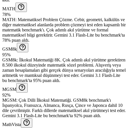
MATH
78%
MATH
:
Matematiksel Problem Çözme
.
Cebir, geometri, kalkülüs ve
diğer matematiksel alanlarda problem çözmeyi test eden kapsamlı bir
matematik benchmark'ı. Çok adımlı akıl yürütme ve formal
matematiksel bilgi gerektirir.
Gemini 3.1 Flash-Lite bu benchmark'ta
78% puan aldı.
GSM8k
95%
GSM8k
:
İlkokul Matematiği 8K
.
Çok adımlı akıl yürütme gerektiren
8.500 ilkokul düzeyinde matematik sözel problemi. Alışveriş veya
zaman hesaplamaları gibi gerçek dünya senaryoları aracılığıyla temel
aritmetik ve mantıksal düşünmeyi test eder.
Gemini 3.1 Flash-Lite
bu benchmark'ta 95% puan aldı.
MGSM
92%
MGSM
:
Çok Dilli İlkokul Matematiği
.
GSM8k benchmark'ı
İspanyolca, Fransızca, Almanca, Rusça, Çince ve Japonca dahil 10
dile çevrilmiştir. Farklı dillerde matematiksel akıl yürütmeyi test eder.
Gemini 3.1 Flash-Lite bu benchmark'ta 92% puan aldı.
MathVista