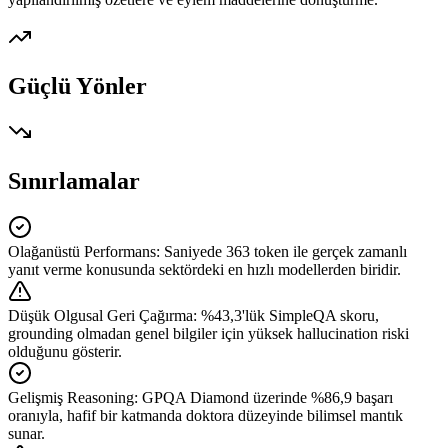
Güçlü Yönler
Sınırlamalar
Olağanüstü Performans
:
Saniyede 363 token ile gerçek zamanlı
yanıt verme konusunda sektördeki en hızlı modellerden biridir.
Düşük Olgusal Geri Çağırma
:
%43,3'lük SimpleQA skoru,
grounding olmadan genel bilgiler için yüksek hallucination riski
olduğunu gösterir.
Gelişmiş Reasoning
:
GPQA Diamond üzerinde %86,9 başarı
oranıyla, hafif bir katmanda doktora düzeyinde bilimsel mantık
sunar.