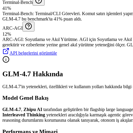
Terminal-Bench
41%
Terminal-Bench
:
Terminal/CLI Görevleri
.
Komut satırı işlemleri yapma
GLM-4.7 bu benchmark'ta 41% puan aldı.
ARC-AGI
12%
ARC-AGI
:
Soyutlama ve Akıl Yürütme
.
AGI için Soyutlama ve Akıl Y
gerektirir ve ezberleme yerine genel akıl yürütme yeteneğini ölçer.
GLM
API belgelerini görüntüle
GLM-4.7 Hakkında
GLM-4.7'in yetenekleri, özellikleri ve kullanım yolları hakkında bilgi 
Model Genel Bakış
GLM-4.7
,
Zhipu AI
tarafından geliştirilen bir flagship large langua
Interleaved Thinking
yetenekleri aracılığıyla karmaşık agentic görevl
reasoning durumlarını korumasına olanak tanıyarak, otonom iş akışla
Performans ve Mimari