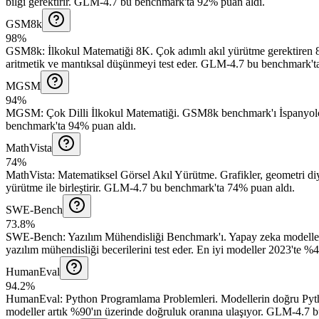
bilgi gerektirir.
GLM-4.7 bu benchmark'ta 92% puan aldı.
GSM8k
98%
GSM8k
:
İlkokul Matematiği 8K
.
Çok adımlı akıl yürütme gerektiren 
aritmetik ve mantıksal düşünmeyi test eder.
GLM-4.7 bu benchmark'ta
MGSM
94%
MGSM
:
Çok Dilli İlkokul Matematiği
.
GSM8k benchmark'ı İspanyolca, 
benchmark'ta 94% puan aldı.
MathVista
74%
MathVista
:
Matematiksel Görsel Akıl Yürütme
.
Grafikler, geometri di
yürütme ile birleştirir.
GLM-4.7 bu benchmark'ta 74% puan aldı.
SWE-Bench
73.8%
SWE-Bench
:
Yazılım Mühendisliği Benchmark'ı
.
Yapay zeka modeller
yazılım mühendisliği becerilerini test eder. En iyi modeller 2023'te %4
HumanEval
94.2%
HumanEval
:
Python Programlama Problemleri
.
Modellerin doğru Pyth
modeller artık %90'ın üzerinde doğruluk oranına ulaşıyor.
GLM-4.7 bu