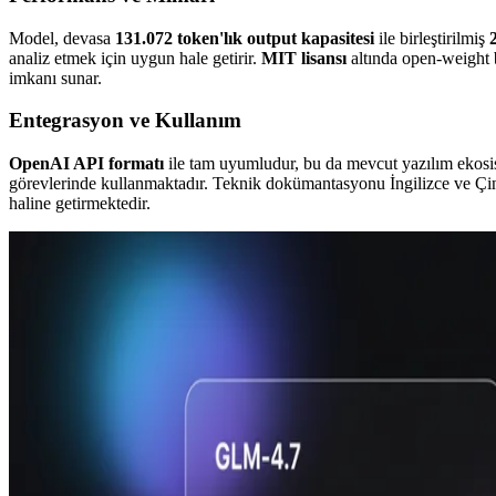
Model, devasa
131.072 token'lık output kapasitesi
ile birleştirilmiş
analiz etmek için uygun hale getirir.
MIT lisansı
altında open-weight b
imkanı sunar.
Entegrasyon ve Kullanım
OpenAI API formatı
ile tam uyumludur, bu da mevcut yazılım ekosist
görevlerinde kullanmaktadır. Teknik dokümantasyonu İngilizce ve Çince 
haline getirmektedir.