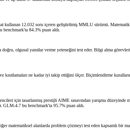
at kullanan 12.032 soru içeren geliştirilmiş MMLU sürümü. Matematik
 benchmark'ta 84.3% puan aldı.
 doğru, olgusal yanıtlar verme yeteneğini test eder. Bilgi alma görevlerin
ı ve kısıtlamaları ne kadar iyi takip ettiğini ölçer. Biçimlendirme kurall
rencileri için tasarlanmış prestijli AIME sınavından yarışma düzeyinde m
r.
GLM-4.7 bu benchmark'ta 95.7% puan aldı.
diğer matematiksel alanlarda problem çözmeyi test eden kapsamlı bir m