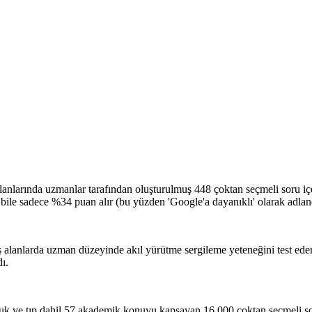
 alanlarında uzmanlar tarafından oluşturulmuş 448 çoktan seçmeli soru 
ile sadece %34 puan alır (bu yüzden 'Google'a dayanıklı' olarak adlandı
 alanlarda uzman düzeyinde akıl yürütme sergileme yeteneğini test eder
ı.
uk ve tıp dahil 57 akademik konuyu kapsayan 16.000 çoktan seçmeli so