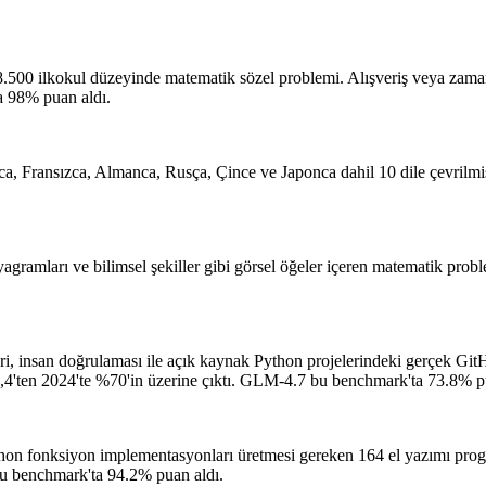
8.500 ilkokul düzeyinde matematik sözel problemi. Alışveriş veya zaman
 98% puan aldı.
Fransızca, Almanca, Rusça, Çince ve Japonca dahil 10 dile çevrilmiştir
yagramları ve bilimsel şekiller gibi görsel öğeler içeren matematik probl
i, insan doğrulaması ile açık kaynak Python projelerindeki gerçek GitH
,4'ten 2024'te %70'in üzerine çıktı.
GLM-4.7 bu benchmark'ta 73.8% pu
on fonksiyon implementasyonları üretmesi gereken 164 el yazımı progr
 benchmark'ta 94.2% puan aldı.