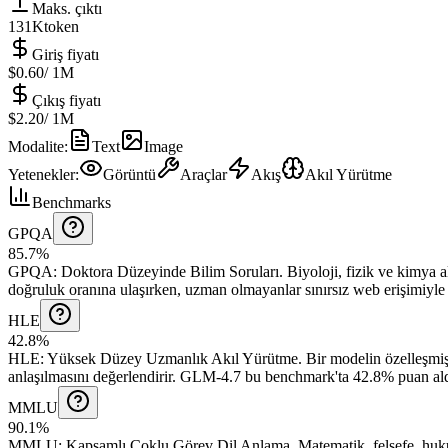
Maks. çıktı
131K
token
Giriş fiyatı
$0.60
/ 1M
Çıkış fiyatı
$2.20
/ 1M
Modalite
:
Text
Image
Yetenekler
:
Görüntü
Araçlar
Akış
Akıl Yürütme
Benchmarks
GPQA
85.7%
GPQA
:
Doktora Düzeyinde Bilim Soruları
.
Biyoloji, fizik ve kimya
doğruluk oranına ulaşırken, uzman olmayanlar sınırsız web erişimiyle b
HLE
42.8%
HLE
:
Yüksek Düzey Uzmanlık Akıl Yürütme
.
Bir modelin özelleşmiş
anlaşılmasını değerlendirir.
GLM-4.7 bu benchmark'ta 42.8% puan ald
MMLU
90.1%
MMLU
:
Kapsamlı Çoklu Görev Dil Anlama
.
Matematik, felsefe, huk