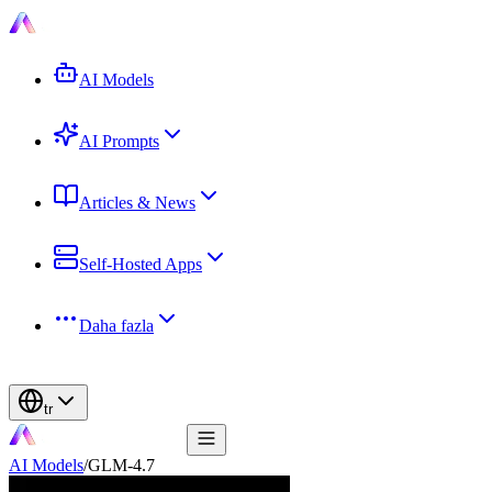
AI Models
AI Prompts
Articles & News
Self-Hosted Apps
Daha fazla
tr
AI Models
/
GLM-4.7