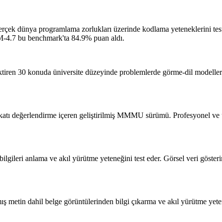
rçek dünya programlama zorlukları üzerinde kodlama yeteneklerini test e
4.7 bu benchmark'ta 84.9% puan aldı.
ktiren 30 konuda üniversite düzeyinde problemlerde görme-dil modelle
katı değerlendirme içeren geliştirilmiş MMMU sürümü. Profesyonel ve u
bilgileri anlama ve akıl yürütme yeteneğini test eder. Görsel veri göste
mış metin dahil belge görüntülerinden bilgi çıkarma ve akıl yürütme ye