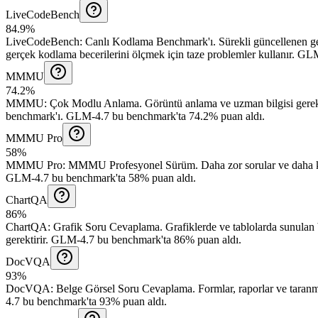
LiveCodeBench
84.9%
LiveCodeBench
:
Canlı Kodlama Benchmark'ı
.
Sürekli güncellenen ge
gerçek kodlama becerilerini ölçmek için taze problemler kullanır.
GLM-
MMMU
74.2%
MMMU
:
Çok Modlu Anlama
.
Görüntü anlama ve uzman bilgisi gere
benchmark'ı.
GLM-4.7 bu benchmark'ta 74.2% puan aldı.
MMMU Pro
58%
MMMU Pro
:
MMMU Profesyonel Sürüm
.
Daha zor sorular ve daha 
GLM-4.7 bu benchmark'ta 58% puan aldı.
ChartQA
86%
ChartQA
:
Grafik Soru Cevaplama
.
Grafiklerde ve tablolarda sunulan 
gerektirir.
GLM-4.7 bu benchmark'ta 86% puan aldı.
DocVQA
93%
DocVQA
:
Belge Görsel Soru Cevaplama
.
Formlar, raporlar ve taran
4.7 bu benchmark'ta 93% puan aldı.