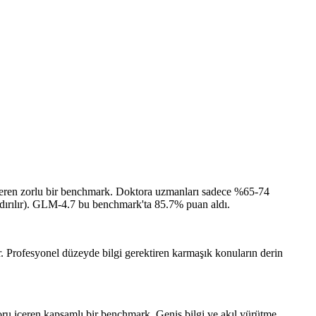
içeren zorlu bir benchmark. Doktora uzmanları sadece %65-74
rılır).
GLM-4.7 bu benchmark'ta 85.7% puan aldı.
. Profesyonel düzeyde bilgi gerektiren karmaşık konuların derin
ru içeren kapsamlı bir benchmark. Geniş bilgi ve akıl yürütme