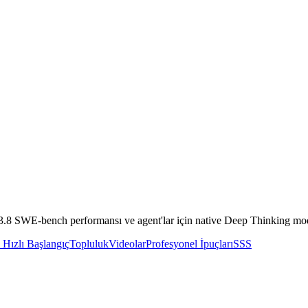
.8 SWE-bench performansı ve agent'lar için native Deep Thinking modl
 Hızlı Başlangıç
Topluluk
Videolar
Profesyonel İpuçları
SSS