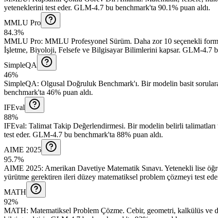
yeteneklerini test eder.
GLM-4.7 bu benchmark'ta 90.1% puan aldı.
MMLU Pro
84.3%
MMLU Pro
:
MMLU Profesyonel Sürüm
.
Daha zor 10 seçenekli form
İşletme, Biyoloji, Felsefe ve Bilgisayar Bilimlerini kapsar.
GLM-4.7 bu
SimpleQA
46%
SimpleQA
:
Olgusal Doğruluk Benchmark'ı
.
Bir modelin basit sorulara
benchmark'ta 46% puan aldı.
IFEval
88%
IFEval
:
Talimat Takip Değerlendirmesi
.
Bir modelin belirli talimatlar
test eder.
GLM-4.7 bu benchmark'ta 88% puan aldı.
AIME 2025
95.7%
AIME 2025
:
Amerikan Davetiye Matematik Sınavı
.
Yetenekli lise öğ
yürütme gerektiren ileri düzey matematiksel problem çözmeyi test ede
MATH
92%
MATH
:
Matematiksel Problem Çözme
.
Cebir, geometri, kalkülüs ve 