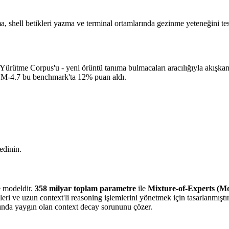
, shell betikleri yazma ve terminal ortamlarında gezinme yeteneğini test 
ürütme Corpus'u - yeni örüntü tanıma bulmacaları aracılığıyla akışkan 
-4.7 bu benchmark'ta 12% puan aldı.
edinin.
ge modeldir.
358 milyar toplam parametre
ile
Mixture-of-Experts (M
eri ve uzun context'li reasoning işlemlerini yönetmek için tasarlanmıştı
rında yaygın olan context decay sorununu çözer.