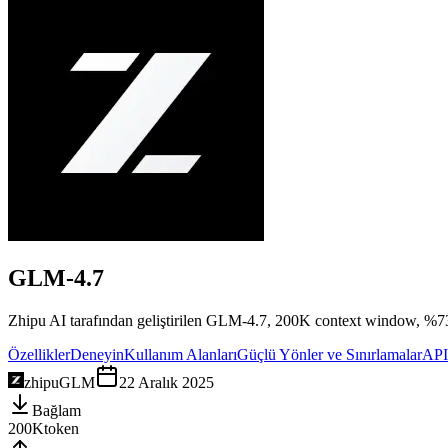
GLM-4.7
Zhipu AI tarafından geliştirilen GLM-4.7, 200K context window, %73
Özellikler
Deneyin
Kullanım Alanları
Güçlü Yönler ve Sınırlamalar
API
zhipu
GLM
22 Aralık 2025
Bağlam
200K
token