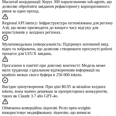
Масштаб координації
:
Керує 300 паралельними sub-agents, що
дозволяє обробляти завдання рефакторингу корпоративного
рівня за один прохід.
Regional API latency
:
Інфраструктура оптимізована для регіону
Азії, що може призводити до вищого часу відгуку для
користувачів у західних регіонах.
Мультимодальна універсальність
:
Підтримує нативний ввід
відео та зображень, що дозволяє створювати просунуті робочі
процеси для UI/UX завдань.
Прогалини в пам'яті при довгому контексті
:
Модель може
мати труднощі з ідеальним відтворенням інформації на
крайніх межах свого буфера в 256 000 tokens.
Вигідне ціноутворення
:
При ціні $0.95 за мільйон вхідних
tokens, вона значно дешевша за пропрієтарних конкурентів,
таких як Claude 3.7 або GPT-4o.
Обмежена комерційна ліцензія
:
Реліз open-weights
використовує модифіковану ліцензію, що вимагає