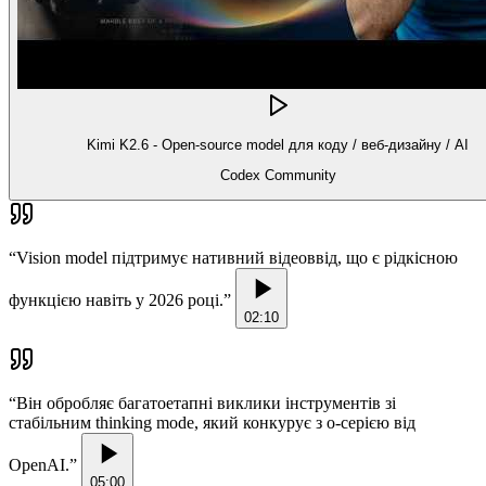
Kimi K2.6 - Open-source model для коду / веб-дизайну / AI
Codex Community
“
Vision model підтримує нативний відеоввід, що є рідкісною
функцією навіть у 2026 році.
”
02:10
“
Він обробляє багатоетапні виклики інструментів зі
стабільним thinking mode, який конкурує з o-серією від
OpenAI.
”
05:00