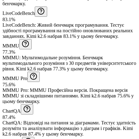
бенчмарку.
LiveCodeBench
83.1%
LiveCodeBench
:
Живий бенчмарк програмування
.
Тестує
здібності програмування на постійно оновлюваних реальних
завданнях.
Kimi k2.6 набрав 83.1% у цьому бенчмарку.
MMMU
77.3%
MMMU
:
Мультимодальне розуміння
.
Бенчмарк
мультимодального розуміння з 30 предметів університетського
рівня.
Kimi k2.6 набрав 77.3% у цьому бенчмарку.
MMMU Pro
75.6%
MMMU Pro
:
MMMU Професійна версія
.
Покращена версія
MMMU зі складнішими питаннями.
Kimi k2.6 набрав 75.6% у
цьому бенчмарку.
ChartQA
87.4%
ChartQA
:
Відповіді на питання за діаграмами
.
Тестує здатність
розуміти та аналізувати інформацію з діаграм і графіків.
Kimi
k2.6 набрав 87.4% у цьому бенчмарку.