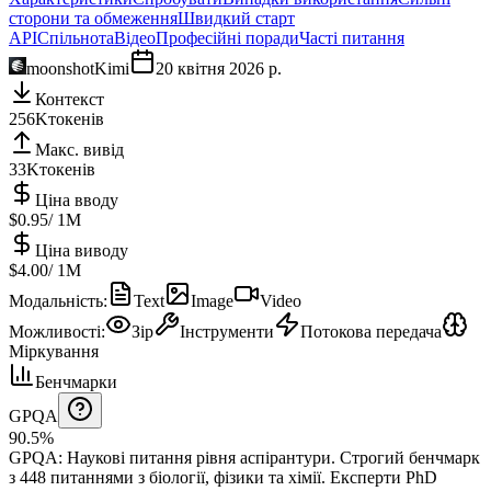
сторони та обмеження
Швидкий старт
API
Спільнота
Відео
Професійні поради
Часті питання
moonshot
Kimi
20 квітня 2026 р.
Контекст
256K
токенів
Макс. вивід
33K
токенів
Ціна вводу
$0.95
/ 1M
Ціна виводу
$4.00
/ 1M
Модальність
:
Text
Image
Video
Можливості
:
Зір
Інструменти
Потокова передача
Міркування
Бенчмарки
GPQA
90.5%
GPQA
:
Наукові питання рівня аспірантури
.
Строгий бенчмарк
з 448 питаннями з біології, фізики та хімії. Експерти PhD