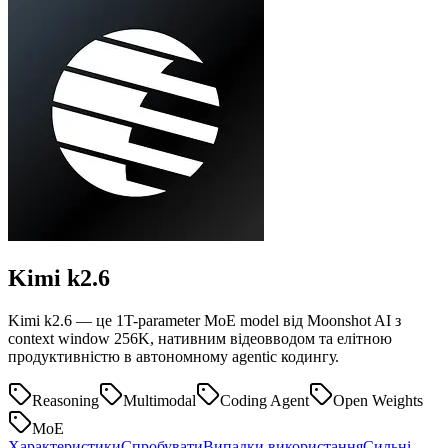
Kimi
k2.6
Kimi k2.6 — це 1T-parameter MoE model від Moonshot AI з
context window 256K, нативним відеовводом та елітною
продуктивністю в автономному agentic кодингу.
Reasoning
Multimodal
Coding Agent
Open Weights
MoE
Характеристики
Спробувати
Випадки використання
Сильні