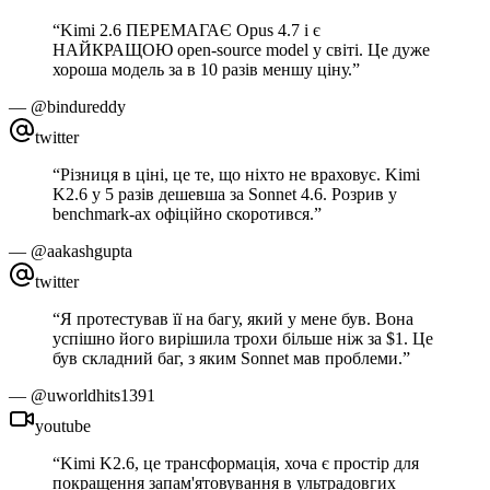
“
Kimi 2.6 ПЕРЕМАГАЄ Opus 4.7 і є
НАЙКРАЩОЮ open-source model у світі. Це дуже
хороша модель за в 10 разів меншу ціну.
”
—
@bindureddy
twitter
“
Різниця в ціні, це те, що ніхто не враховує. Kimi
K2.6 у 5 разів дешевша за Sonnet 4.6. Розрив у
benchmark-ах офіційно скоротився.
”
—
@aakashgupta
twitter
“
Я протестував її на багу, який у мене був. Вона
успішно його вирішила трохи більше ніж за $1. Це
був складний баг, з яким Sonnet мав проблеми.
”
—
@uworldhits1391
youtube
“
Kimi K2.6, це трансформація, хоча є простір для
покращення запам'ятовування в ультрадовгих