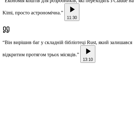
“
Економія коштів для розробників, які переходять з Claude на
Kimi, просто астрономічна.
”
11:30
“
Він вирішив баг у складній бібліотеці Rust, який залишався
відкритим протягом трьох місяців.
”
13:10