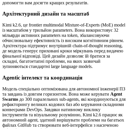
допомогти вам досягти кращих результатів.
Архітектурний дизайн та масштаб
Kimi k2.6, це frontier multimodal Mixture-of-Experts (MoE) model
із масштабом у трильйон parameters. Вона використовує 32
мільярди активних parameters на token, збалансовуючи
обчислювальну ефективність із високим когнітивним рівнем.
Архітектура підтримує внутрішній chain-of-thought reasoning,
де модель генерує приховані кроки міркувань перед видачею
фінальної відповіді. Цей дизайн дозволяє їй братися за
складні, багатоетапні проблеми, на яких зазвичай
зупиняються стандартні large language models.
Agentic інтелект та координація
Модель спеціально оптимізована для автономної інженерії ПЗ
та завдань із довгим горизонтом. Вона може керувати
Agent
Swarms
до 300 паралельних sub-agents, які координуються для
рефакторингу великих кодових баз або керування складними
конвеєрами DevOps. Завдяки нативному виклику
інструментів та візуальному розумінню, Kimi k2.6 працює як
автономний agent, здатний вирішувати проблеми на багатьох
файлах GitHub та створювати веб-інтерфейси з насиченою