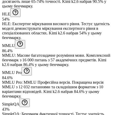
досягають лише 65-74% точності.
Kimi k2.6 набрав 90.5% у
цьому бенчмарку.
HLE
54%
HLE
:
Експертне міркування високого рівня
.
Тестує здатність
моделі демонструвати міркування експертного рівня в
спеціалізованих областях.
Kimi k2.6 набрав 54% у цьому
бенчмарку.
MMLU
86.4%
MMLU
:
Масове багатозадачне розуміння мови
.
Комплексний
бенчмарк з 16 000 питань з 57 академічних предметів.
Kimi
k2.6 набрав 86.4% у цьому бенчмарку.
MMLU Pro
84.6%
MMLU Pro
:
MMLU Професійна версія
.
Покращена версія
MMLU з 12 032 питаннями та складнішим форматом з 10
варіантами відповідей.
Kimi k2.6 набрав 84.6% у цьому
бенчмарку.
SimpleQA
43%
SimpleQA
:
Бенчмарк фактичної точності
.
Тестує здатність