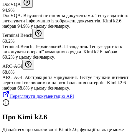
DocVQA
94.9%
DocVQA
:
Візуальні питання за документами
.
Тестує здатність
витягувати інформацію із зображень документів.
Kimi k2.6
набрав 94.9% у цьому бенчмарку.
Terminal-Bench
60.2%
Terminal-Bench
:
Термінальні/CLI завдання
.
Тестує здатність
виконувати операції командного рядка.
Kimi k2.6 набрав
60.2% у цьому бенчмарку.
ARC-AGI
68.8%
ARC-AGI
:
Абстракція та міркування
.
Тестує гнучкий інтелект
через нові головоломки на розпізнавання патернів.
Kimi k2.6
набрав 68.8% у цьому бенчмарку.
Переглянути документацію API
Про Kimi k2.6
Дізнайтеся про можливості Kimi k2.6, функції та як це може