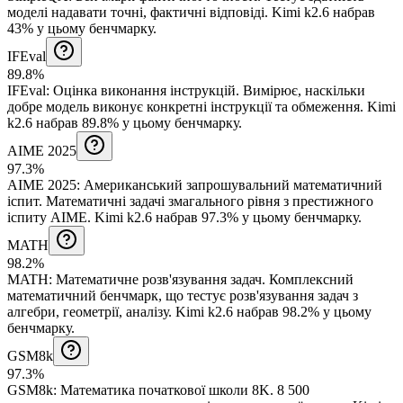
моделі надавати точні, фактичні відповіді.
Kimi k2.6 набрав
43% у цьому бенчмарку.
IFEval
89.8%
IFEval
:
Оцінка виконання інструкцій
.
Вимірює, наскільки
добре модель виконує конкретні інструкції та обмеження.
Kimi
k2.6 набрав 89.8% у цьому бенчмарку.
AIME 2025
97.3%
AIME 2025
:
Американський запрошувальний математичний
іспит
.
Математичні задачі змагального рівня з престижного
іспиту AIME.
Kimi k2.6 набрав 97.3% у цьому бенчмарку.
MATH
98.2%
MATH
:
Математичне розв'язування задач
.
Комплексний
математичний бенчмарк, що тестує розв'язування задач з
алгебри, геометрії, аналізу.
Kimi k2.6 набрав 98.2% у цьому
бенчмарку.
GSM8k
97.3%
GSM8k
:
Математика початкової школи 8K
.
8 500