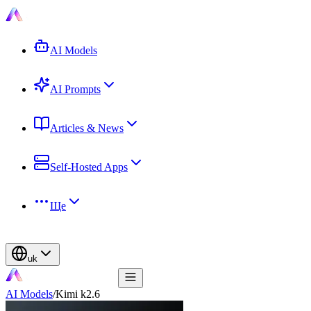
AI Models
AI Prompts
Articles & News
Self-Hosted Apps
Ще
uk
AI Models
/
Kimi k2.6