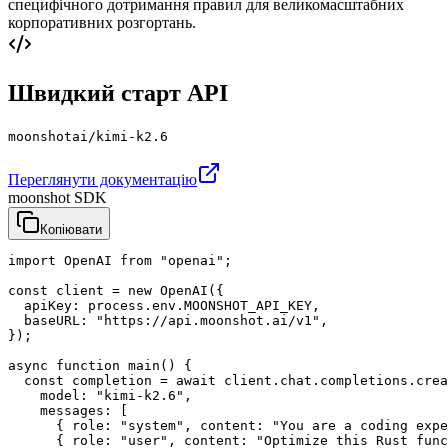
специфічного дотримання правил для великомасштабних
корпоративних розгортань.
Швидкий старт API
moonshotai/kimi-k2.6
Переглянути документацію
moonshot SDK
Копіювати
import OpenAI from "openai";

const client = new OpenAI({

  apiKey: process.env.MOONSHOT_API_KEY,

  baseURL: "https://api.moonshot.ai/v1",

});

async function main() {

  const completion = await client.chat.completions.crea
    model: "kimi-k2.6",

    messages: [

      { role: "system", content: "You are a coding expe
      { role: "user", content: "Optimize this Rust func