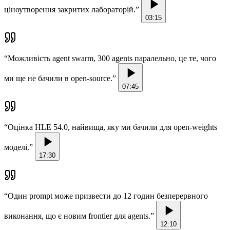
ціноутворення закритих лабораторій.
”
03:15
“
Можливість agent swarm, 300 agents паралельно, це те, чого
ми ще не бачили в open-source.
”
07:45
“
Оцінка HLE 54.0, найвища, яку ми бачили для open-weights
моделі.
”
17:30
“
Один prompt може призвести до 12 годин безперервного
виконання, що є новим frontier для agents.
”
12:10