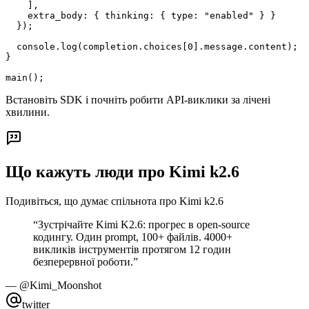
    ],

    extra_body: { thinking: { type: "enabled" } }

  });

  console.log(completion.choices[0].message.content);

}

main();
Встановіть SDK і почніть робити API-виклики за лічені
хвилини.
Що кажуть люди про Kimi k2.6
Подивіться, що думає спільнота про Kimi k2.6
“
Зустрічайте Kimi K2.6: прогрес в open-source
кодингу. Один prompt, 100+ файлів. 4000+
викликів інструментів протягом 12 годин
безперервної роботи.
”
—
@Kimi_Moonshot
twitter