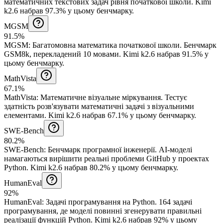
математичних текстових задач рівня початкової школи.
Kimi
k2.6 набрав 97.3% у цьому бенчмарку.
MGSM
91.5%
MGSM
:
Багатомовна математика початкової школи
.
Бенчмарк
GSM8k, перекладений 10 мовами.
Kimi k2.6 набрав 91.5% у
цьому бенчмарку.
MathVista
67.1%
MathVista
:
Математичне візуальне міркування
.
Тестує
здатність розв'язувати математичні задачі з візуальними
елементами.
Kimi k2.6 набрав 67.1% у цьому бенчмарку.
SWE-Bench
80.2%
SWE-Bench
:
Бенчмарк програмної інженерії
.
AI-моделі
намагаються вирішити реальні проблеми GitHub у проектах
Python.
Kimi k2.6 набрав 80.2% у цьому бенчмарку.
HumanEval
92%
HumanEval
:
Задачі програмування на Python
.
164 задачі
програмування, де моделі повинні згенерувати правильні
реалізації функцій Python.
Kimi k2.6 набрав 92% у цьому