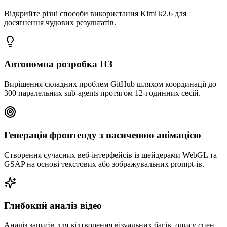
Відкрийте різні способи використання Kimi k2.6 для
досягнення чудових результатів.
Автономна розробка ПЗ
Вирішення складних проблем GitHub шляхом координації до
300 паралельних sub-agents протягом 12-годинних сесій.
Генерація фронтенду з насиченою анімацією
Створення сучасних веб-інтерфейсів із шейдерами WebGL та
GSAP на основі текстових або зображувальних prompt-ів.
Глибокий аналіз відео
Аналіз записів для відтворення візуальних багів, опису сцен