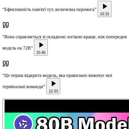
“
Ефективність пам'яті тут, величезна перемога
”
10:15
“
Вона справляється зі складною логікою краще, ніж попередня
модель на 72B
”
15:45
“
Це перша відкрита модель, яка правильно виконує мої
термінальні команди
”
12:33