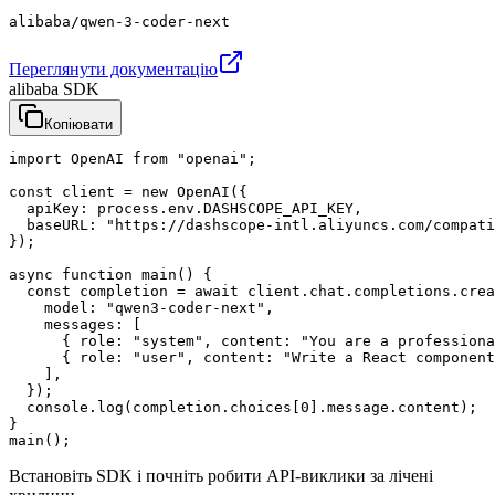
alibaba/qwen-3-coder-next
Переглянути документацію
alibaba SDK
Копіювати
import OpenAI from "openai";

const client = new OpenAI({

  apiKey: process.env.DASHSCOPE_API_KEY,

  baseURL: "https://dashscope-intl.aliyuncs.com/compati
});

async function main() {

  const completion = await client.chat.completions.crea
    model: "qwen3-coder-next",

    messages: [

      { role: "system", content: "You are a professiona
      { role: "user", content: "Write a React component
    ],

  });

  console.log(completion.choices[0].message.content);

}

main();
Встановіть SDK і почніть робити API-виклики за лічені