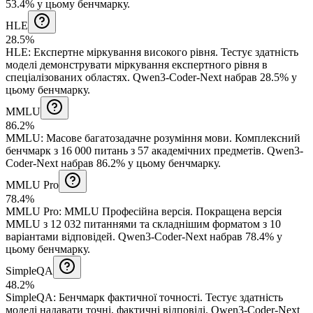
53.4% у цьому бенчмарку.
HLE
28.5%
HLE
:
Експертне міркування високого рівня
.
Тестує здатність
моделі демонструвати міркування експертного рівня в
спеціалізованих областях.
Qwen3-Coder-Next набрав 28.5% у
цьому бенчмарку.
MMLU
86.2%
MMLU
:
Масове багатозадачне розуміння мови
.
Комплексний
бенчмарк з 16 000 питань з 57 академічних предметів.
Qwen3-
Coder-Next набрав 86.2% у цьому бенчмарку.
MMLU Pro
78.4%
MMLU Pro
:
MMLU Професійна версія
.
Покращена версія
MMLU з 12 032 питаннями та складнішим форматом з 10
варіантами відповідей.
Qwen3-Coder-Next набрав 78.4% у
цьому бенчмарку.
SimpleQA
48.2%
SimpleQA
:
Бенчмарк фактичної точності
.
Тестує здатність
моделі надавати точні, фактичні відповіді.
Qwen3-Coder-Next