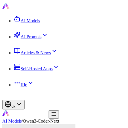
AI Models
AI Prompts
Articles & News
Self-Hosted Apps
Ще
uk
AI Models
/
Qwen3-Coder-Next