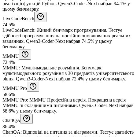
реалізації функцій Python.
Qwen3-Coder-Next набрав 94.1% у
цьому бенчмарку.
LiveCodeBench
74.5%
LiveCodeBench
:
Живий бенчмарк програмування
.
Тестує
здібності програмування на постійно оновлюваних реальних
завданнях.
Qwen3-Coder-Next набрав 74.5% у цьому
бенчмарку.
MMMU
72.4%
MMMU
:
Мультимодальне розуміння
.
Бенчмарк
мультимодального розуміння з 30 предметів університетського
рівня.
Qwen3-Coder-Next набрав 72.4% у цьому бенчмарку.
MMMU Pro
58.6%
MMMU Pro
:
MMMU Професійна версія
.
Покращена версія
MMMU зі складнішими питаннями.
Qwen3-Coder-Next набрав
58.6% у цьому бенчмарку.
ChartQA
86.4%
ChartQA
:
Відповіді на питання за діаграмами
.
Тестує здатність