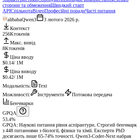
сторони та обмеження
Швидкий старт
API
Спільнота
Відео
Професійні поради
Часті питання
alibaba
Qwen3
3 лютого 2026 р.
Контекст
256K
токенів
Макс. вивід
8K
токенів
Ціна вводу
$0.14
/ 1M
Ціна виводу
$0.42
/ 1M
Модальність
:
Text
Можливості
:
Інструменти
Потокова передача
Бенчмарки
GPQA
53.4%
GPQA
:
Наукові питання рівня аспірантури
.
Строгий бенчмарк
з 448 питаннями з біології, фізики та хімії. Експерти PhD
досягають лише 65-74% точності.
Qwen3-Coder-Next набрав