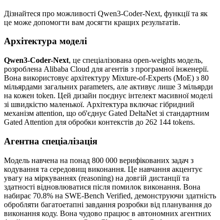
Дізнайтеся про можливості Qwen3-Coder-Next, функції та як
це може допомогти вам досягти кращих результатів.
Архітектура моделі
Qwen3-Coder-Next
, це спеціалізована open-weights модель,
розроблена Alibaba Cloud для агентів з програмної інженерії.
Вона використовує архітектуру Mixture-of-Experts (MoE) з 80
мільярдами загальних parameters, але активує лише 3 мільярди
на кожен token. Цей дизайн поєднує інтелект масивної моделі
зі швидкістю маленької. Архітектура включає гібридний
механізм attention, що об'єднує Gated DeltaNet зі стандартним
Gated Attention для обробки контекстів до 262 144 tokens.
Агентна спеціалізація
Модель навчена на понад 800 000 верифікованих задач з
кодування та середовищ виконання. Це навчання акцентує
увагу на міркуваннях (reasoning) на довгій дистанції та
здатності відновлюватися після помилок виконання. Вона
набирає 70.8% на SWE-Bench Verified, демонструючи здатність
обробляти багатоетапні завдання розробки від планування до
виконання коду. Вона чудово працює в автономних агентних