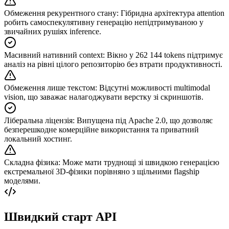
Обмеження рекурентного стану
:
Гібридна архітектура attention
робить самоспекулятивну генерацію непідтримуваною у
звичайних рушіях inference.
Масивний нативний context
:
Вікно у 262 144 tokens підтримує
аналіз на рівні цілого репозиторію без втрати продуктивності.
Обмеження лише текстом
:
Відсутні можливості multimodal
vision, що заважає налагоджувати верстку зі скриншотів.
Ліберальна ліцензія
:
Випущена під Apache 2.0, що дозволяє
безперешкодне комерційне використання та приватний
локальний хостинг.
Складна фізика
:
Може мати труднощі зі швидкою генерацією
екстремальної 3D-фізики порівняно з щільними flagship
моделями.
Швидкий старт API