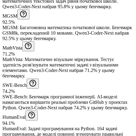
математичних текстових задач рівня початкової школи.
Qwen3-Coder-Next набрав 95.8% у цьому бенчмарку.
MGSM
92.5%
MGSM
:
Багатомовна математика початкової школи
.
Бенчмарк
GSM8k, перекладений 10 мовами.
Qwen3-Coder-Next набрав
92.5% у цьому бенчмарку.
MathVista
71.2%
MathVista
:
Математичне візуальне міркування
.
Тестує
здатність розв'язувати математичні задачі з візуальними
елементами.
Qwen3-Coder-Next набрав 71.2% у цьому
бенчмарку.
SWE-Bench
74.2%
SWE-Bench
:
Бенчмарк програмної інженерії
.
AI-моделі
намагаються вирішити реальні проблеми GitHub у проектах
Python.
Qwen3-Coder-Next набрав 74.2% у цьому бенчмарку.
HumanEval
94.1%
HumanEval
:
Задачі програмування на Python
.
164 задачі
програмування, де моделі повинні згенерувати правильні