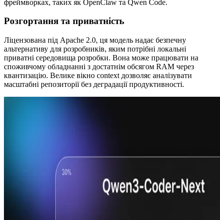
фреймворках, таких як OpenClaw та Qwen Code.
Розгортання та приватність
Ліцензована під Apache 2.0, ця модель надає безпечну
альтернативу для розробників, яким потрібні локальні
приватні середовища розробки. Вона може працювати на
споживчому обладнанні з достатнім обсягом RAM через
квантизацію. Велике вікно context дозволяє аналізувати
масштабні репозиторії без деградації продуктивності.