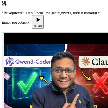
“
Використання її з OpenClaw дає відчуття, ніби в команді є
junior-розробник
”
05:40