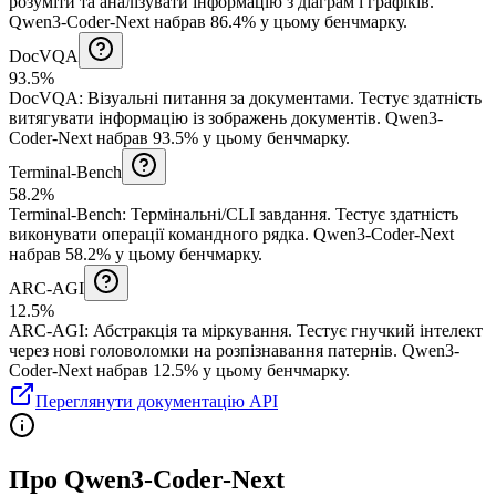
розуміти та аналізувати інформацію з діаграм і графіків.
Qwen3-Coder-Next набрав 86.4% у цьому бенчмарку.
DocVQA
93.5%
DocVQA
:
Візуальні питання за документами
.
Тестує здатність
витягувати інформацію із зображень документів.
Qwen3-
Coder-Next набрав 93.5% у цьому бенчмарку.
Terminal-Bench
58.2%
Terminal-Bench
:
Термінальні/CLI завдання
.
Тестує здатність
виконувати операції командного рядка.
Qwen3-Coder-Next
набрав 58.2% у цьому бенчмарку.
ARC-AGI
12.5%
ARC-AGI
:
Абстракція та міркування
.
Тестує гнучкий інтелект
через нові головоломки на розпізнавання патернів.
Qwen3-
Coder-Next набрав 12.5% у цьому бенчмарку.
Переглянути документацію API
Про Qwen3-Coder-Next