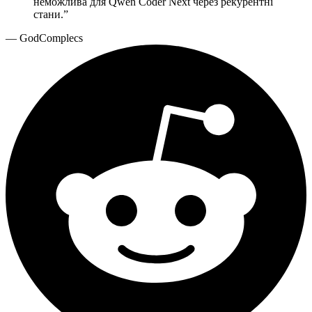
неможлива для Qwen Coder Next через рекурентні
стани.
”
—
GodComplecs