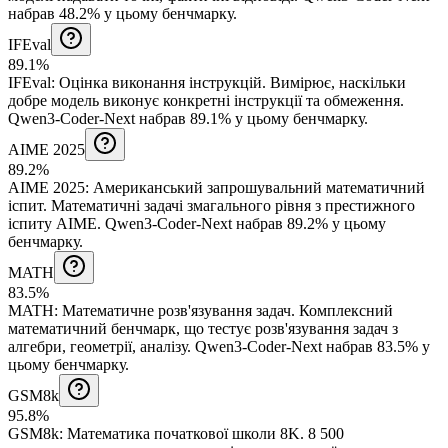
набрав 48.2% у цьому бенчмарку.
IFEval
89.1%
IFEval
:
Оцінка виконання інструкцій
.
Вимірює, наскільки
добре модель виконує конкретні інструкції та обмеження.
Qwen3-Coder-Next набрав 89.1% у цьому бенчмарку.
AIME 2025
89.2%
AIME 2025
:
Американський запрошувальний математичний
іспит
.
Математичні задачі змагального рівня з престижного
іспиту AIME.
Qwen3-Coder-Next набрав 89.2% у цьому
бенчмарку.
MATH
83.5%
MATH
:
Математичне розв'язування задач
.
Комплексний
математичний бенчмарк, що тестує розв'язування задач з
алгебри, геометрії, аналізу.
Qwen3-Coder-Next набрав 83.5% у
цьому бенчмарку.
GSM8k
95.8%
GSM8k
:
Математика початкової школи 8K
.
8 500