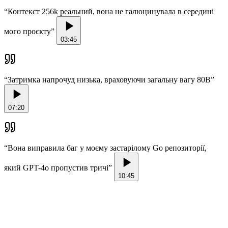
“
Контекст 256k реальний, вона не галюцинувала в середині
мого проєкту
”
03:45
“
Затримка напрочуд низька, враховуючи загальну вагу 80B
”
07:20
“
Вона виправила баг у моєму застарілому Go репозиторії,
який GPT-4o пропустив тричі
”
10:45