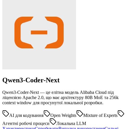
Qwen3-Coder-Next
Qwen3-Coder-Next — це елітна модель Alibaba Cloud під
ліцензією Apache 2.0, що має архітектуру 80B MoE та 256k
context window для просунутої локальної розробки.
AI для кодування
Open Weights
Mixture of Experts
Агентні робочі процеси
Локальна LLM
Характеристики
Спробувати
Випадки використання
Сильні