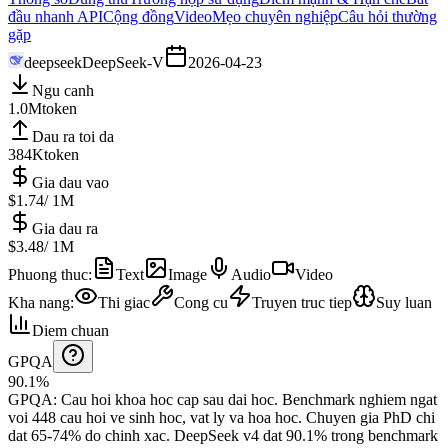
đầu nhanh API
Cộng đồng
Video
Mẹo chuyên nghiệp
Câu hỏi thường
gặp
deepseek
DeepSeek-V
2026-04-23
Ngu canh
1.0M
token
Dau ra toi da
384K
token
Gia dau vao
$1.74
/ 1M
Gia dau ra
$3.48
/ 1M
Phuong thuc
:
Text
Image
Audio
Video
Kha nang
:
Thi giac
Cong cu
Truyen truc tiep
Suy luan
Diem chuan
GPQA
90.1%
GPQA
:
Cau hoi khoa hoc cap sau dai hoc
.
Benchmark nghiem ngat
voi 448 cau hoi ve sinh hoc, vat ly va hoa hoc. Chuyen gia PhD chi
dat 65-74% do chinh xac.
DeepSeek v4 dat 90.1% trong benchmark