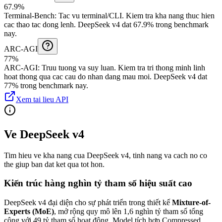
67.9%
Terminal-Bench
:
Tac vu terminal/CLI
.
Kiem tra kha nang thuc hien
cac thao tac dong lenh.
DeepSeek v4 dat 67.9% trong benchmark
nay.
ARC-AGI
77%
ARC-AGI
:
Truu tuong va suy luan
.
Kiem tra tri thong minh linh
hoat thong qua cac cau do nhan dang mau moi.
DeepSeek v4 dat
77% trong benchmark nay.
Xem tai lieu API
Ve DeepSeek v4
Tim hieu ve kha nang cua DeepSeek v4, tinh nang va cach no co
the giup ban dat ket qua tot hon.
Kiến trúc hàng nghìn tỷ tham số hiệu suất cao
DeepSeek v4 đại diện cho sự phát triển trong thiết kế
Mixture-of-
Experts (MoE)
, mở rộng quy mô lên 1,6 nghìn tỷ tham số tổng
cộng với 49 tỷ tham số hoạt động. Model tích hợp Compressed