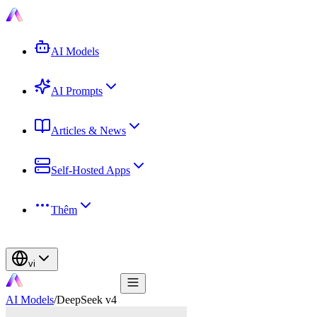
AI Models
AI Prompts
Articles & News
Self-Hosted Apps
Thêm
vi
AI Models
/
DeepSeek v4