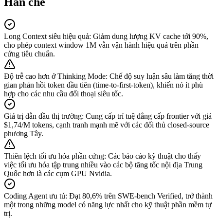
Han che
Long Context siêu hiệu quả
:
Giảm dung lượng KV cache tới 90%,
cho phép context window 1M vẫn vận hành hiệu quả trên phần
cứng tiêu chuẩn.
Độ trễ cao hơn ở Thinking Mode
:
Chế độ suy luận sâu làm tăng thời
gian phản hồi token đầu tiên (time-to-first-token), khiến nó ít phù
hợp cho các nhu cầu đối thoại siêu tốc.
Giá trị dẫn đầu thị trường
:
Cung cấp trí tuệ đẳng cấp frontier với giá
$1,74/M tokens, cạnh tranh mạnh mẽ với các đối thủ closed-source
phương Tây.
Thiên lệch tối ưu hóa phần cứng
:
Các báo cáo kỹ thuật cho thấy
việc tối ưu hóa tập trung nhiều vào các bộ tăng tốc nội địa Trung
Quốc hơn là các cụm GPU Nvidia.
Coding Agent ưu tú
:
Đạt 80,6% trên SWE-bench Verified, trở thành
một trong những model có năng lực nhất cho kỹ thuật phần mềm tự
trị.