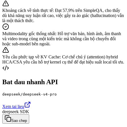
Khoảng cách về tính thực tế
:
Đạt 57,9% trên SimpleQA, cho thấy
dù khả năng suy luận rất cao, việc gây ra ảo giác (hallucination) vẫn
là một thách thức.
Multimodality gốc thống nhất
:
Hỗ trợ văn bản, hình ảnh, âm thanh
và video trong cùng một kiến trúc mà không cần bộ chuyển đổi
hoặc sub-model bên ngoài.
Yêu cầu phức tạp về KV Cache
:
Cơ chế chú ý (attention) hybrid
HCA/CSA yêu cầu hỗ trợ kernel cụ thể để đạt hiệu suất local tối ưu.
Bat dau nhanh API
deepseek/deepseek-v4-pro
Xem tai lieu
deepseek SDK
Sao chep