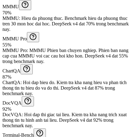
MMMU
70%
MMMU
:
Hieu da phuong thuc
.
Benchmark hieu da phuong thuc
tren 30 mon hoc dai hoc.
DeepSeek v4 dat 70% trong benchmark
nay.
MMMU Pro
55%
MMMU Pro
:
MMMU Phien ban chuyen nghiep
.
Phien ban nang
cap cua MMMU voi cac cau hoi kho hon.
DeepSeek v4 dat 55%
trong benchmark nay.
ChartQA
87%
ChartQA
:
Hoi dap bieu do
.
Kiem tra kha nang hieu va phan tich
thong tin tu bieu do va do thi.
DeepSeek v4 dat 87% trong
benchmark nay.
DocVQA
92%
DocVQA
:
Hoi dap thi giac tai lieu
.
Kiem tra kha nang trich xuat
thong tin tu hinh anh tai lieu.
DeepSeek v4 dat 92% trong
benchmark nay.
Terminal-Bench