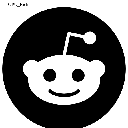
—
GPU_Rich