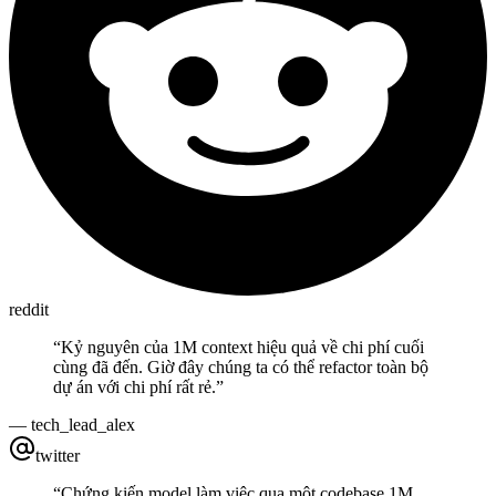
reddit
“
Kỷ nguyên của 1M context hiệu quả về chi phí cuối
cùng đã đến. Giờ đây chúng ta có thể refactor toàn bộ
dự án với chi phí rất rẻ.
”
—
tech_lead_alex
twitter
“
Chứng kiến model làm việc qua một codebase 1M