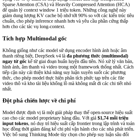
Sparse Attention (CSA) và Heavily Compressed Attention (HCA)
để quản lý context window 1 triệu token. Những công nghệ này
giảm dung lượng KV cache bộ nhớ tới 90% so với các kiến trúc tiêu
chuẩn, cho phép inference nhanh hơn và yêu cầu phần cứng thấp
hơn cho các tác vụ long-context.
Tích hợp Multimodal gốc
Không giống như các model sử dụng encoder hình ảnh hoặc âm
thanh riêng biệt, DeepSeek v4 là
đa phương thức (multimodal)
ngay từ gốc
kể từ giai đoạn huấn luyện đầu tiên. Nó xử lý văn bản,
hình ảnh, âm thanh và video trong một framework thống nhất. Cách
tiếp cận này cải thiện khả năng suy luận xuyên suốt các phương
thức, cho phép model thực hiện phân tích phức tạp trên các file
video thô và kho tài liệu khổng lồ mà không mất đi các chi tiết nhỏ
nhất.
Đột phá chiến lược về chi phí
Model được định vị là một giải pháp thay thế open-source hiệu suất
cao cho các model proprietary hàng đầu. Với giá
$1,74 mỗi triệu
input tokens
, nó duy trì hiệu suất cấp frontier trong lập trình và toán
học đồng thời giảm đáng kể chi phí vận hành cho các nhà phát triển.
Việc bổ sung Thinking Mode tùy chọn cho phép suy luận sâu đối