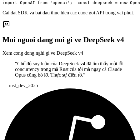
import OpenAI from 'openai';  const deepseek = new Open
Cai dat SDK va bat dau thuc hien cac cuoc goi API trong vai phut.
Moi nguoi dang noi gi ve DeepSeek v4
Xem cong dong nghi gi ve DeepSeek v4
“
Chế độ suy luận của DeepSeek v4 đã tìm thấy một lỗi
concurrency trong mã Rust của tôi mà ngay cả Claude
Opus cũng bỏ lỡ. Thực sự điên rồ.
”
—
rust_dev_2025