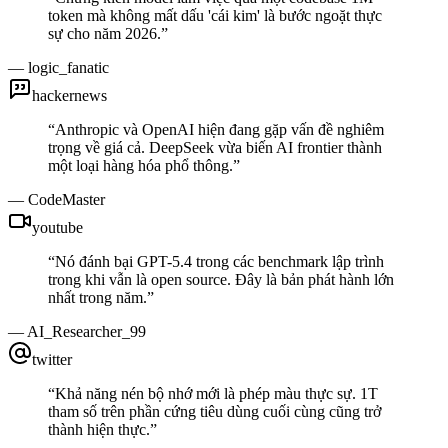
token mà không mất dấu 'cái kim' là bước ngoặt thực
sự cho năm 2026.
”
—
logic_fanatic
hackernews
“
Anthropic và OpenAI hiện đang gặp vấn đề nghiêm
trọng về giá cả. DeepSeek vừa biến AI frontier thành
một loại hàng hóa phổ thông.
”
—
CodeMaster
youtube
“
Nó đánh bại GPT-5.4 trong các benchmark lập trình
trong khi vẫn là open source. Đây là bản phát hành lớn
nhất trong năm.
”
—
AI_Researcher_99
twitter
“
Khả năng nén bộ nhớ mới là phép màu thực sự. 1T
tham số trên phần cứng tiêu dùng cuối cùng cũng trở
thành hiện thực.
”