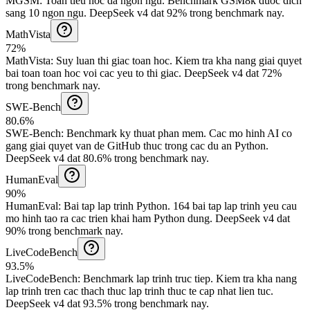
MGSM
:
Toan tieu hoc da ngon ngu
.
Benchmark GSM8k duoc dich
sang 10 ngon ngu.
DeepSeek v4 dat 92% trong benchmark nay.
MathVista
72%
MathVista
:
Suy luan thi giac toan hoc
.
Kiem tra kha nang giai quyet
bai toan toan hoc voi cac yeu to thi giac.
DeepSeek v4 dat 72%
trong benchmark nay.
SWE-Bench
80.6%
SWE-Bench
:
Benchmark ky thuat phan mem
.
Cac mo hinh AI co
gang giai quyet van de GitHub thuc trong cac du an Python.
DeepSeek v4 dat 80.6% trong benchmark nay.
HumanEval
90%
HumanEval
:
Bai tap lap trinh Python
.
164 bai tap lap trinh yeu cau
mo hinh tao ra cac trien khai ham Python dung.
DeepSeek v4 dat
90% trong benchmark nay.
LiveCodeBench
93.5%
LiveCodeBench
:
Benchmark lap trinh truc tiep
.
Kiem tra kha nang
lap trinh tren cac thach thuc lap trinh thuc te cap nhat lien tuc.
DeepSeek v4 dat 93.5% trong benchmark nay.