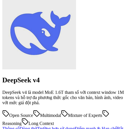
DeepSeek
v4
DeepSeek v4 là model MoE 1.6T tham số với context window 1M
tokens và hỗ trợ đa phương thức gốc cho văn bản, hình ảnh, video
với mức giá đột phá.
Open Source
Multimodal
Mixture of Experts
Reasoning
Long Context
Thông số
Dùng thử
Trường hợp sử dụng
Điểm mạnh & Hạn chế
Bắt