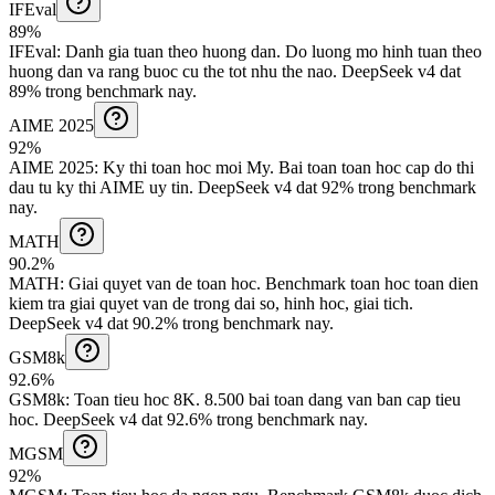
IFEval
89%
IFEval
:
Danh gia tuan theo huong dan
.
Do luong mo hinh tuan theo
huong dan va rang buoc cu the tot nhu the nao.
DeepSeek v4 dat
89% trong benchmark nay.
AIME 2025
92%
AIME 2025
:
Ky thi toan hoc moi My
.
Bai toan toan hoc cap do thi
dau tu ky thi AIME uy tin.
DeepSeek v4 dat 92% trong benchmark
nay.
MATH
90.2%
MATH
:
Giai quyet van de toan hoc
.
Benchmark toan hoc toan dien
kiem tra giai quyet van de trong dai so, hinh hoc, giai tich.
DeepSeek v4 dat 90.2% trong benchmark nay.
GSM8k
92.6%
GSM8k
:
Toan tieu hoc 8K
.
8.500 bai toan dang van ban cap tieu
hoc.
DeepSeek v4 dat 92.6% trong benchmark nay.
MGSM
92%