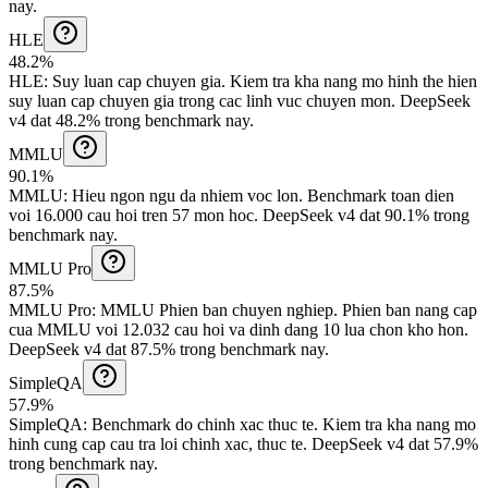
nay.
HLE
48.2%
HLE
:
Suy luan cap chuyen gia
.
Kiem tra kha nang mo hinh the hien
suy luan cap chuyen gia trong cac linh vuc chuyen mon.
DeepSeek
v4 dat 48.2% trong benchmark nay.
MMLU
90.1%
MMLU
:
Hieu ngon ngu da nhiem voc lon
.
Benchmark toan dien
voi 16.000 cau hoi tren 57 mon hoc.
DeepSeek v4 dat 90.1% trong
benchmark nay.
MMLU Pro
87.5%
MMLU Pro
:
MMLU Phien ban chuyen nghiep
.
Phien ban nang cap
cua MMLU voi 12.032 cau hoi va dinh dang 10 lua chon kho hon.
DeepSeek v4 dat 87.5% trong benchmark nay.
SimpleQA
57.9%
SimpleQA
:
Benchmark do chinh xac thuc te
.
Kiem tra kha nang mo
hinh cung cap cau tra loi chinh xac, thuc te.
DeepSeek v4 dat 57.9%
trong benchmark nay.