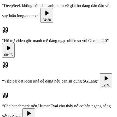
“
DeepSeek không còn chỉ cạnh tranh về giá; họ đang dẫn đầu về
suy luận long-context
”
04:30
“
Hỗ trợ video gốc mạnh mẽ đáng ngạc nhiên so với Gemini 2.0
”
08:15
“
Việc cài đặt local khá dễ dàng nếu bạn sử dụng SGLang
”
12:40
“
Các benchmark trên HumanEval cho thấy nó cơ bản ngang hàng
với GPT-5
”