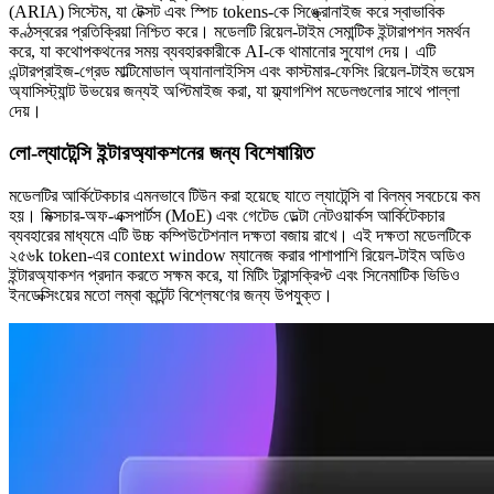
(ARIA) সিস্টেম, যা টেক্সট এবং স্পিচ tokens-কে সিঙ্ক্রোনাইজ করে স্বাভাবিক
কণ্ঠস্বরের প্রতিক্রিয়া নিশ্চিত করে। মডেলটি রিয়েল-টাইম সেমান্টিক ইন্টারাপশন সমর্থন
করে, যা কথোপকথনের সময় ব্যবহারকারীকে AI-কে থামানোর সুযোগ দেয়। এটি
এন্টারপ্রাইজ-গ্রেড মাল্টিমোডাল অ্যানালাইসিস এবং কাস্টমার-ফেসিং রিয়েল-টাইম ভয়েস
অ্যাসিস্ট্যান্ট উভয়ের জন্যই অপ্টিমাইজ করা, যা ফ্ল্যাগশিপ মডেলগুলোর সাথে পাল্লা
দেয়।
লো-ল্যাটেন্সি ইন্টারঅ্যাকশনের জন্য বিশেষায়িত
মডেলটির আর্কিটেকচার এমনভাবে টিউন করা হয়েছে যাতে ল্যাটেন্সি বা বিলম্ব সবচেয়ে কম
হয়। মিক্সচার-অফ-এক্সপার্টস (MoE) এবং গেটেড ডেল্টা নেটওয়ার্কস আর্কিটেকচার
ব্যবহারের মাধ্যমে এটি উচ্চ কম্পিউটেশনাল দক্ষতা বজায় রাখে। এই দক্ষতা মডেলটিকে
২৫৬k token-এর context window ম্যানেজ করার পাশাপাশি রিয়েল-টাইম অডিও
ইন্টারঅ্যাকশন প্রদান করতে সক্ষম করে, যা মিটিং ট্রান্সক্রিপ্ট এবং সিনেমাটিক ভিডিও
ইনডেক্সিংয়ের মতো লম্বা কন্টেন্ট বিশ্লেষণের জন্য উপযুক্ত।