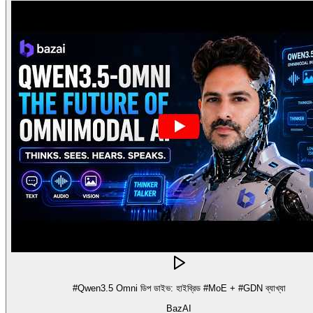
#Qwen3.5 Omni ডিপ ডাইভ: হাইব্রিড #MoE + #GDN ব্যাখ্যা
BazAI