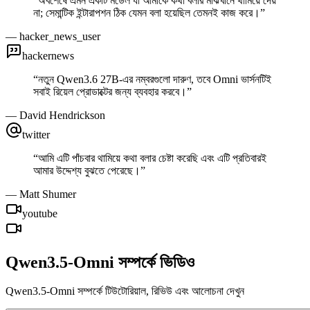
“
অবশেষে এমন একটি মডেল যা আমাকে কথা বলার মাঝখানে থামিয়ে দেয়
না; সেমান্টিক ইন্টারাপশন ঠিক যেমন বলা হয়েছিল তেমনই কাজ করে।
”
—
hacker_news_user
hackernews
“
নতুন Qwen3.6 27B-এর নম্বরগুলো দারুণ, তবে Omni ভার্সনটিই
সবাই রিয়েল প্রোডাক্টের জন্য ব্যবহার করবে।
”
—
David Hendrickson
twitter
“
আমি এটি পাঁচবার থামিয়ে কথা বলার চেষ্টা করেছি এবং এটি প্রতিবারই
আমার উদ্দেশ্য বুঝতে পেরেছে।
”
—
Matt Shumer
youtube
Qwen3.5-Omni সম্পর্কে ভিডিও
Qwen3.5-Omni সম্পর্কে টিউটোরিয়াল, রিভিউ এবং আলোচনা দেখুন