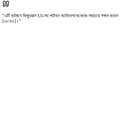
“
এটি বর্তমানে ভিজ্যুয়াল UI-সহ পাইথন অটোমেশনের জন্য সবচেয়ে সক্ষম মডেল
[২৮:৪৫]।
”