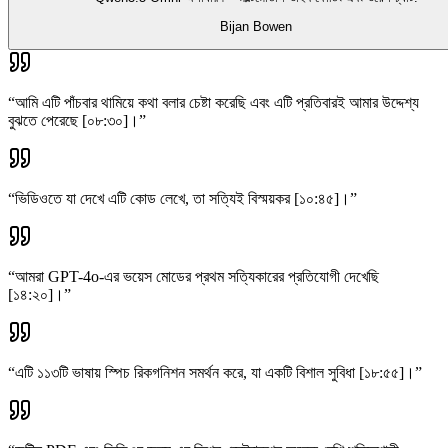
Bijan Bowen
“
আমি এটি পাঁচবার থামিয়ে কথা বলার চেষ্টা করেছি এবং এটি প্রতিবারই আমার উদ্দেশ্য
বুঝতে পেরেছে [০৮:৩০]।
”
“
ভিডিওতে যা দেখে এটি কোড লেখে, তা সত্যিই বিস্ময়কর [১০:৪৫]।
”
“
আমরা GPT-4o-এর ভয়েস মোডের প্রথম সত্যিকারের প্রতিযোগী দেখেছি
[১৪:২০]।
”
“
এটি ১১৩টি ভাষায় স্পিচ রিকগনিশন সমর্থন করে, যা একটি বিশাল সুবিধা [১৮:৫৫]।
”