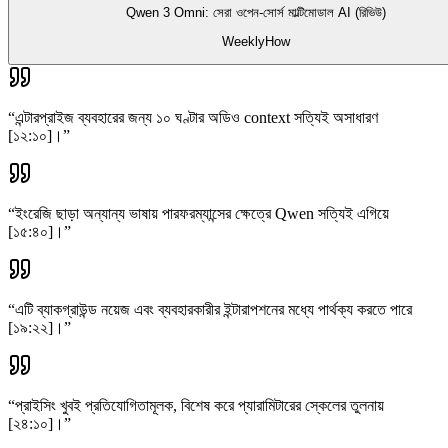
Qwen 3 Omni: সেরা ওপেন-সোর্স মাল্টিমোডাল AI (রিভিউ)
WeeklyHow
“
এন্টারপ্রাইজ ব্যবহারের জন্য ১০ ঘণ্টার অডিও context সত্যিই অসাধারণ
[১২:১০]।
”
“
ইংরেজি ছাড়া অন্যান্য ভাষায় পারফরম্যান্সের ক্ষেত্রে Qwen সত্যিই এগিয়ে
[১৫:৪০]।
”
“
এটি ব্যাকগ্রাউন্ড নয়েজ এবং ব্যবহারকারীর ইন্টারাপশনের মধ্যে পার্থক্য করতে পারে
[১৯:২২]।
”
“
প্রাইসিং খুবই প্রতিযোগিতামূলক, বিশেষ করে প্যারামিটারের স্কেলের তুলনায়
[২৪:১০]।
”