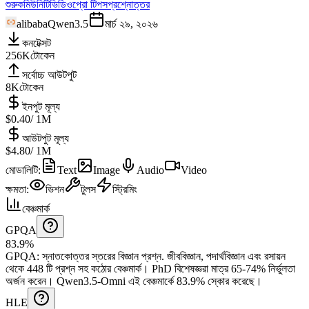
শুরু
কমিউনিটি
ভিডিও
প্রো টিপস
প্রশ্নোত্তর
alibaba
Qwen3.5
মার্চ ২৯, ২০২৬
কনটেক্সট
256K
টোকেন
সর্বোচ্চ আউটপুট
8K
টোকেন
ইনপুট মূল্য
$0.40
/ 1M
আউটপুট মূল্য
$4.80
/ 1M
মোডালিটি
:
Text
Image
Audio
Video
ক্ষমতা
:
ভিশন
টুলস
স্ট্রিমিং
বেঞ্চমার্ক
GPQA
83.9%
GPQA
:
স্নাতকোত্তর স্তরের বিজ্ঞান প্রশ্ন
.
জীববিজ্ঞান, পদার্থবিজ্ঞান এবং রসায়ন
থেকে 448 টি প্রশ্ন সহ কঠোর বেঞ্চমার্ক। PhD বিশেষজ্ঞরা মাত্র 65-74% নির্ভুলতা
অর্জন করেন।
Qwen3.5-Omni এই বেঞ্চমার্কে 83.9% স্কোর করেছে।
HLE