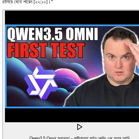
চালিয়ে যেতে পারেন [২২:১০]।
”
Qwen3.5 Omni অসাধারণ – মাল্টিমোডাল ভাইব কোডিং এবং ভয়েস চ্যাট!