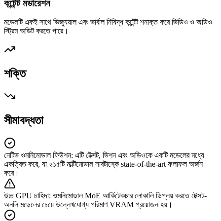
কন্টেন্ট মডারেশন
মডেলটি একই সাথে ভিজ্যুয়াল এবং ভার্বাল নিষিদ্ধ কন্টেন্ট শনাক্ত করে ভিডিও ও অডিও
স্ট্রিম অডিট করতে পারে।
শক্তি
সীমাবদ্ধতা
নেটিভ ওমনিমোডাল ফিউশন
:
এটি টেক্সট, ভিশন এবং অডিওকে একটি মডেলের মধ্যে
একত্রিত করে, যা ২১৫টি মাল্টিমোডাল সাবটাস্কে state-of-the-art ফলাফল অর্জন
করে।
উচ্চ GPU চাহিদা
:
ওমনিমোডাল MoE আর্কিটেকচার লোকালি ডিপ্লয় করতে টেক্সট-
অনলি মডেলের চেয়ে উল্লেখযোগ্য পরিমাণ VRAM প্রয়োজন হয়।