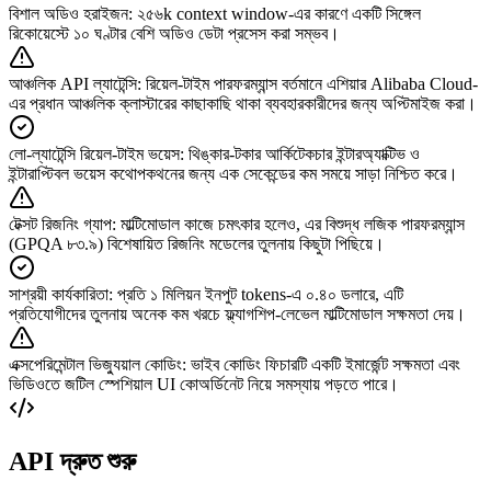
বিশাল অডিও হরাইজন
:
২৫৬k context window-এর কারণে একটি সিঙ্গেল
রিকোয়েস্টে ১০ ঘণ্টার বেশি অডিও ডেটা প্রসেস করা সম্ভব।
আঞ্চলিক API ল্যাটেন্সি
:
রিয়েল-টাইম পারফরম্যান্স বর্তমানে এশিয়ার Alibaba Cloud-
এর প্রধান আঞ্চলিক ক্লাস্টারের কাছাকাছি থাকা ব্যবহারকারীদের জন্য অপ্টিমাইজ করা।
লো-ল্যাটেন্সি রিয়েল-টাইম ভয়েস
:
থিঙ্কার-টকার আর্কিটেকচার ইন্টারঅ্যাক্টিভ ও
ইন্টারাপ্টিবল ভয়েস কথোপকথনের জন্য এক সেকেন্ডের কম সময়ে সাড়া নিশ্চিত করে।
টেক্সট রিজনিং গ্যাপ
:
মাল্টিমোডাল কাজে চমৎকার হলেও, এর বিশুদ্ধ লজিক পারফরম্যান্স
(GPQA ৮৩.৯) বিশেষায়িত রিজনিং মডেলের তুলনায় কিছুটা পিছিয়ে।
সাশ্রয়ী কার্যকারিতা
:
প্রতি ১ মিলিয়ন ইনপুট tokens-এ ০.৪০ ডলারে, এটি
প্রতিযোগীদের তুলনায় অনেক কম খরচে ফ্ল্যাগশিপ-লেভেল মাল্টিমোডাল সক্ষমতা দেয়।
এক্সপেরিমেন্টাল ভিজ্যুয়াল কোডিং
:
ভাইব কোডিং ফিচারটি একটি ইমার্জেন্ট সক্ষমতা এবং
ভিডিওতে জটিল স্পেশিয়াল UI কোঅর্ডিনেট নিয়ে সমস্যায় পড়তে পারে।
API দ্রুত শুরু