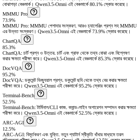
বোঝাপড়া বেঞ্চমার্ক।
Qwen3.5-Omni এই বেঞ্চমার্কে 80.1% স্কোর করেছে।
MMMU Pro
73.9%
MMMU Pro
:
MMMU পেশাদার সংস্করণ
.
আরও চ্যালেঞ্জিং প্রশ্ন সহ MMMU
এর উন্নত সংস্করণ।
Qwen3.5-Omni এই বেঞ্চমার্কে 73.9% স্কোর করেছে।
ChartQA
85.3%
ChartQA
:
চার্ট প্রশ্ন ও উত্তর
.
চার্ট এবং গ্রাফ থেকে তথ্য বোঝা এবং বিশ্লেষণ
করার ক্ষমতা পরীক্ষা করে।
Qwen3.5-Omni এই বেঞ্চমার্কে 85.3% স্কোর করেছে।
DocVQA
95.2%
DocVQA
:
ডকুমেন্ট ভিজ্যুয়াল প্রশ্ন
.
ডকুমেন্ট ছবি থেকে তথ্য বের করার ক্ষমতা
পরীক্ষা করে।
Qwen3.5-Omni এই বেঞ্চমার্কে 95.2% স্কোর করেছে।
Terminal-Bench
52.5%
Terminal-Bench
:
টার্মিনাল/CLI কাজ
.
কমান্ড-লাইন অপারেশন সম্পাদন করার ক্ষমতা
পরীক্ষা করে।
Qwen3.5-Omni এই বেঞ্চমার্কে 52.5% স্কোর করেছে।
ARC-AGI
12.5%
ARC-AGI
:
বিমূর্তকরণ এবং যুক্তি
.
নতুন প্যাটার্ন স্বীকৃতি ধাঁধার মাধ্যমে তরল