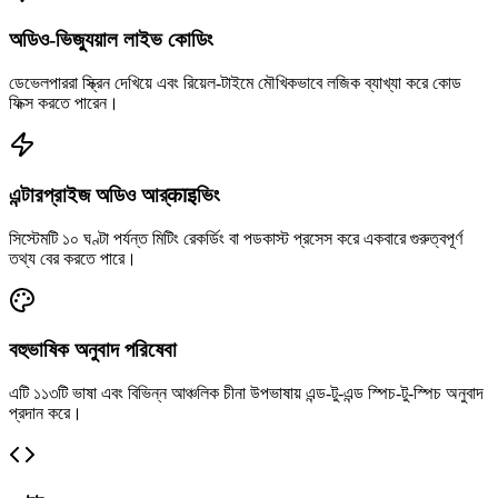
অডিও-ভিজ্যুয়াল লাইভ কোডিং
ডেভেলপাররা স্ক্রিন দেখিয়ে এবং রিয়েল-টাইমে মৌখিকভাবে লজিক ব্যাখ্যা করে কোড
ফিক্স করতে পারেন।
এন্টারপ্রাইজ অডিও আর্काइভিং
সিস্টেমটি ১০ ঘণ্টা পর্যন্ত মিটিং রেকর্ডিং বা পডকাস্ট প্রসেস করে একবারে গুরুত্বপূর্ণ
তথ্য বের করতে পারে।
বহুভাষিক অনুবাদ পরিষেবা
এটি ১১৩টি ভাষা এবং বিভিন্ন আঞ্চলিক চীনা উপভাষায় এন্ড-টু-এন্ড স্পিচ-টু-স্পিচ অনুবাদ
প্রদান করে।