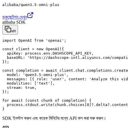
alibaba/qwen3.5-omni-plus
ডকুমেন্টেশন দেখুন
alibaba SDK
কপি
import OpenAI from 'openai';

const client = new OpenAI({

  apiKey: process.env.DASHSCOPE_API_KEY,

  baseURL: 'https://dashscope-intl.aliyuncs.com/compati
});

const completion = await client.chat.completions.create
  model: 'qwen3.5-omni-plus',

  messages: [{ role: 'user', content: 'Analyze this vid
  modalities: ['text'],

  stream: true,

});

for await (const chunk of completion) {

  process.stdout.write(chunk.choices[0]?.delta?.content
}
SDK ইনস্টল করুন এবং কয়েক মিনিটের মধ্যে API কল করা শুরু করুন।