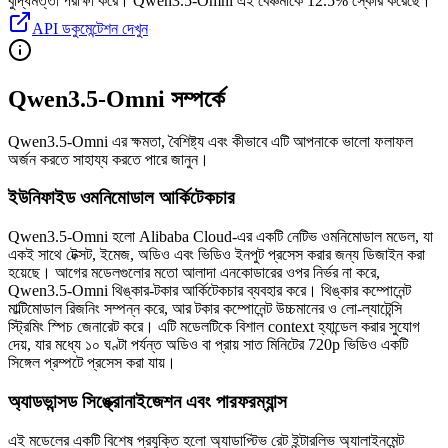
বুদ্ধিমত্তা পরীক্ষা করে।
Qwen3.5-Omni এই বেঞ্চমার্কে 12.5% স্কোর করেছে।
API ডকুমেন্টেশন দেখুন
Qwen3.5-Omni সম্পর্কে
Qwen3.5-Omni এর ক্ষমতা, বৈশিষ্ট্য এবং কীভাবে এটি আপনাকে ভালো ফলাফল
অর্জন করতে সাহায্য করতে পারে জানুন।
ইউনিফাইড ওমনিমোডাল আর্কিটেকচার
Qwen3.5-Omni হলো Alibaba Cloud-এর একটি নেটিভ ওমনিমোডাল মডেল, যা
একই সাথে টেক্সট, ইমেজ, অডিও এবং ভিডিও ইনপুট প্রসেস করার জন্য ডিজাইন করা
হয়েছে। আগের মডেলগুলোর মতো আলাদা এনকোডারের ওপর নির্ভর না করে,
Qwen3.5-Omni থিঙ্কার-টকার আর্কিটেকচার ব্যবহার করে। থিঙ্কার কম্পোনেন্ট
মাল্টিমোডাল রিজনিং সম্পন্ন করে, আর টকার কম্পোনেন্ট উচ্চমানের ও লো-ল্যাটেন্সি
স্ট্রিমিং স্পিচ জেনারেট করে। এটি মডেলটিকে বিশাল context হ্যান্ডেল করার সুযোগ
দেয়, যার মধ্যে ১০ ঘণ্টা পর্যন্ত অডিও বা প্রায় সাত মিনিটের 720p ভিডিও একটি
সিঙ্গেল প্রম্পটে প্রসেস করা যায়।
অ্যাডভান্সড সিঙ্ক্রোনাইজেশন এবং পারফরম্যান্স
এই মডেলের একটি বিশেষ প্রযুক্তি হলো অ্যাডাপ্টিভ রেট ইন্টারলিভ অ্যালাইনমেন্ট