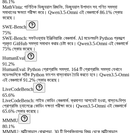
86.1%
MathVista
:
গাণিতিক ভিজ্যুয়াল রিজনিং
.
ভিজ্যুয়াল উপাদান সহ গণিত সমস্যা
সমাধানের ক্ষমতা পরীক্ষা করে।
Qwen3.5-Omni এই বেঞ্চমার্কে 86.1% স্কোর
করেছে।
SWE-Bench
75%
SWE-Bench
:
সফটওয়্যার ইঞ্জিনিয়ারিং বেঞ্চমার্ক
.
AI মডেলগুলি Python প্রকল্পে
প্রকৃত GitHub সমস্যা সমাধান করার চেষ্টা করে।
Qwen3.5-Omni এই বেঞ্চমার্কে
75% স্কোর করেছে।
HumanEval
91.2%
HumanEval
:
Python প্রোগ্রামিং সমস্যা
.
164 টি প্রোগ্রামিং সমস্যা যেখানে
মডেলগুলিকে সঠিক Python ফাংশন বাস্তবায়ন তৈরি করতে হবে।
Qwen3.5-Omni
এই বেঞ্চমার্কে 91.2% স্কোর করেছে।
LiveCodeBench
65.6%
LiveCodeBench
:
লাইভ কোডিং বেঞ্চমার্ক
.
ক্রমাগত আপডেট হওয়া, বাস্তব-বিশ্ব
প্রোগ্রামিং চ্যালেঞ্জে কোডিং দক্ষতা পরীক্ষা করে।
Qwen3.5-Omni এই বেঞ্চমার্কে
65.6% স্কোর করেছে।
MMMU
80.1%
MMMU
:
মাল্টিমোডাল বোঝাপড়া
.
30 টি বিশ্ববিদ্যালয় বিষয় থেকে মাল্টিমোডাল