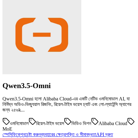
Qwen3.5-Omni
Qwen3.5-Omni হলো Alibaba Cloud-এর একটি নেটিভ ওমনিমোডাল AI, যা
নির্বিঘ্ন অডিও-ভিজ্যুয়াল রিজনিং, রিয়েল-টাইম ভয়েস চ্যাট এবং লো-ল্যাটেন্সি অ্যাপের
জন্য ২৫৬k...
ওমনিমোডাল
রিয়েল-টাইম ভয়েস
ভিডিও ভিশন
Alibaba Cloud
MoE
স্পেসিফিকেশন
চেষ্টা করুন
ব্যবহারের ক্ষেত্র
শক্তি ও সীমাবদ্ধতা
API দ্রুত