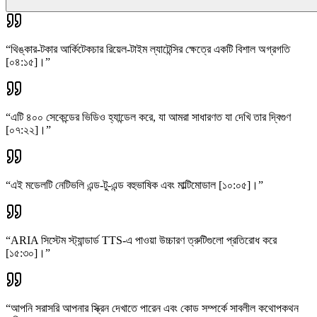
“
থিঙ্কার-টকার আর্কিটেকচার রিয়েল-টাইম ল্যাটেন্সির ক্ষেত্রে একটি বিশাল অগ্রগতি
[০৪:১৫]।
”
“
এটি ৪০০ সেকেন্ডের ভিডিও হ্যান্ডেল করে, যা আমরা সাধারণত যা দেখি তার দ্বিগুণ
[০৭:২২]।
”
“
এই মডেলটি নেটিভলি এন্ড-টু-এন্ড বহুভাষিক এবং মাল্টিমোডাল [১০:০৫]।
”
“
ARIA সিস্টেম স্ট্যান্ডার্ড TTS-এ পাওয়া উচ্চারণ ত্রুটিগুলো প্রতিরোধ করে
[১৫:৩০]।
”
“
আপনি সরাসরি আপনার স্ক্রিন দেখাতে পারেন এবং কোড সম্পর্কে সাবলীল কথোপকথন