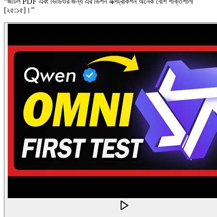
“
জটিল PDF এবং ভিডিওর জন্য এর ভিশন এক্সট্রাকশন অনেক বেশি শক্তিশালী
[২৫:১৫]।
”