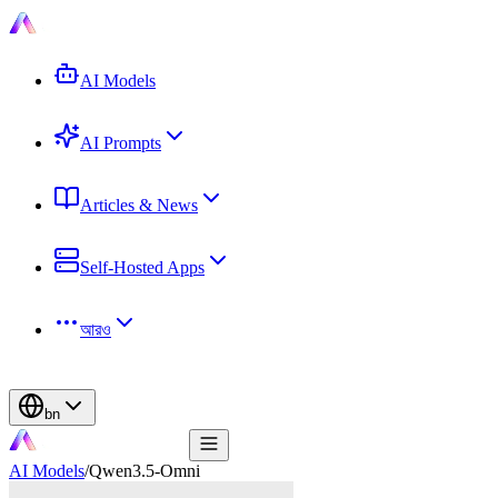
AI Models
AI Prompts
Articles & News
Self-Hosted Apps
আরও
bn
AI Models
/
Qwen3.5-Omni