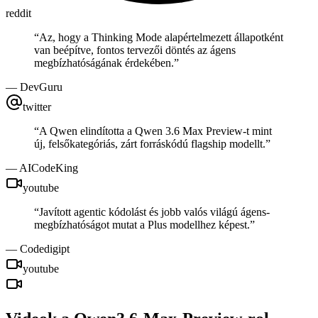
reddit
“
Az, hogy a Thinking Mode alapértelmezett állapotként
van beépítve, fontos tervezői döntés az ágens
megbízhatóságának érdekében.
”
—
DevGuru
twitter
“
A Qwen elindította a Qwen 3.6 Max Preview-t mint
új, felsőkategóriás, zárt forráskódú flagship modellt.
”
—
AICodeKing
youtube
“
Javított agentic kódolást és jobb valós világú ágens-
megbízhatóságot mutat a Plus modellhez képest.
”
—
Codedigipt
youtube