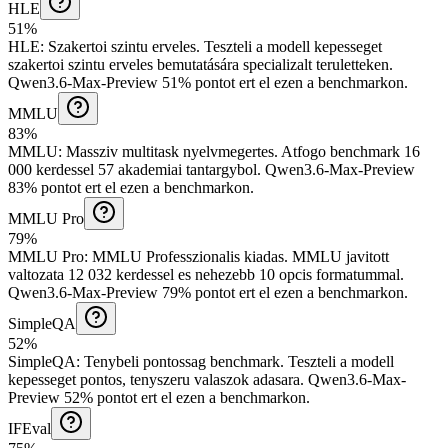
HLE
51%
HLE
:
Szakertoi szintu erveles
.
Teszteli a modell kepesseget
szakertoi szintu erveles bemutatására specializalt teruletteken.
Qwen3.6-Max-Preview 51% pontot ert el ezen a benchmarkon.
MMLU
83%
MMLU
:
Massziv multitask nyelvmegertes
.
Atfogo benchmark 16
000 kerdessel 57 akademiai tantargybol.
Qwen3.6-Max-Preview
83% pontot ert el ezen a benchmarkon.
MMLU Pro
79%
MMLU Pro
:
MMLU Professzionalis kiadas
.
MMLU javitott
valtozata 12 032 kerdessel es nehezebb 10 opcis formatummal.
Qwen3.6-Max-Preview 79% pontot ert el ezen a benchmarkon.
SimpleQA
52%
SimpleQA
:
Tenybeli pontossag benchmark
.
Teszteli a modell
kepesseget pontos, tenyszeru valaszok adasara.
Qwen3.6-Max-
Preview 52% pontot ert el ezen a benchmarkon.
IFEval