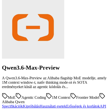
Qwen3.6-Max-Preview
A Qwen3.6-Max-Preview az Alibaba flagship MoE modellje, amely
1M context window-t, natív thinking mode-ot és SOTA
eredményeket kínál az agentic kódolás és...
MoE
Agentic Coding
1M Context
Frontier Model
Alibaba Qwen
Specifikációk
Kipróbálás
Használati esetek
Erősségek és korlátok
API