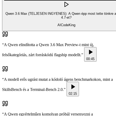
Qwen 3.6 Max (TELJESEN INGYENES): A Qwen épp most tette tönkre 
4.7-et?
AICodeKing
“
A Qwen elindította a Qwen 3.6 Max Preview-t mint új,
felsőkategóriás, zárt forráskódú flagship modellt.
”
00:45
“
A modell erős ugrást mutat a kódoló ágens benchmarkokon, mint a
SkillsBench és a Terminal-Bench 2.0.
”
02:15
“
A Qwen egyértelműen komolyan próbál versenyezni a