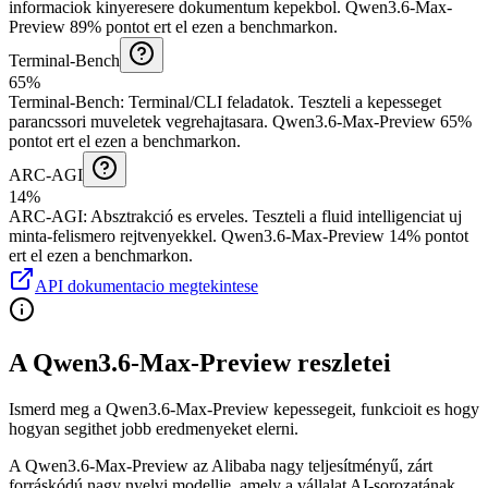
informaciok kinyeresere dokumentum kepekbol.
Qwen3.6-Max-
Preview 89% pontot ert el ezen a benchmarkon.
Terminal-Bench
65%
Terminal-Bench
:
Terminal/CLI feladatok
.
Teszteli a kepesseget
parancssori muveletek vegrehajtasara.
Qwen3.6-Max-Preview 65%
pontot ert el ezen a benchmarkon.
ARC-AGI
14%
ARC-AGI
:
Absztrakció es erveles
.
Teszteli a fluid intelligenciat uj
minta-felismero rejtvenyekkel.
Qwen3.6-Max-Preview 14% pontot
ert el ezen a benchmarkon.
API dokumentacio megtekintese
A Qwen3.6-Max-Preview reszletei
Ismerd meg a Qwen3.6-Max-Preview kepessegeit, funkcioit es hogy
hogyan segithet jobb eredmenyeket elerni.
A Qwen3.6-Max-Preview az Alibaba nagy teljesítményű, zárt
forráskódú nagy nyelvi modellje, amely a vállalat AI-sorozatának