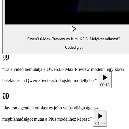
Qwen3.6-Max-Preview vs Kimi K2.6: Melyiket válaszd?
Codedigipt
“
Ez a videó bemutatja a Qwen3.6-Max-Preview modellt, egy korai
betekintést a Qwen következő flagship modelljébe.
”
00:15
“
Javított agentic kódolást és jobb valós világú ágens-
megbízhatóságot mutat a Plus modellhez képest.
”
04:20