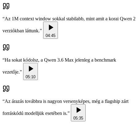
“
Az 1M context window sokkal stabilabb, mint amit a korai Qwen 2
verziókban láttunk.
”
04:45
“
Ha sokat kódolsz, a Qwen 3.6 Max jelenleg a benchmark
vezetője.
”
05:10
“
Az árazás továbbra is nagyon versenyképes, még a flagship zárt
forráskódú modelljük esetében is.
”
05:35