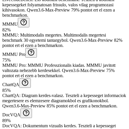
kepessegeket folyamatosan frissulo, valos vilag programozasi
kihivasokon.
Qwen3.6-Max-Preview 79% pontot ert el ezen a
benchmarkon.
MMMU
82%
MMMU
:
Multimodalis megertes
.
Multimodalis megertesi
benchmark 30 egyetemi tantargybol.
Qwen3.6-Max-Preview 82%
pontot ert el ezen a benchmarkon.
MMMU Pro
75%
MMMU Pro
:
MMMU Professzionalis kiadas
.
MMMU javitott
valtozata nehezebb kerdesekkel.
Qwen3.6-Max-Preview 75%
pontot ert el ezen a benchmarkon.
ChartQA
85%
ChartQA
:
Diagram kerdes-valasz
.
Teszteli a kepesseget informaciok
megertesere es elemzesere diagramokbol es grafikonokbol.
Qwen3.6-Max-Preview 85% pontot ert el ezen a benchmarkon.
DocVQA
89%
DocVQA
:
Dokumentum vizualis kerdes
.
Teszteli a kepesseget