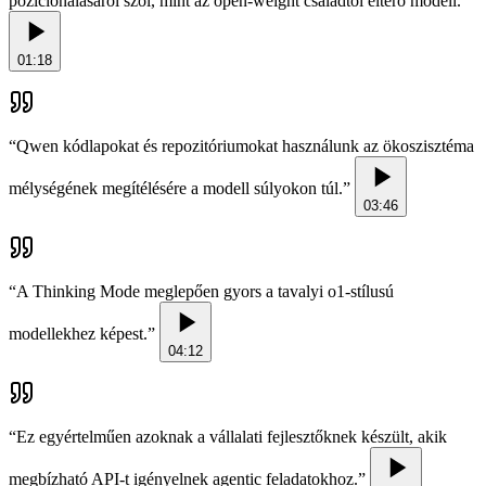
pozicionálásáról szól, mint az open-weight családtól eltérő modell.
”
01:18
“
Qwen kódlapokat és repozitóriumokat használunk az ökoszisztéma
mélységének megítélésére a modell súlyokon túl.
”
03:46
“
A Thinking Mode meglepően gyors a tavalyi o1-stílusú
modellekhez képest.
”
04:12
“
Ez egyértelműen azoknak a vállalati fejlesztőknek készült, akik
megbízható API-t igényelnek agentic feladatokhoz.
”