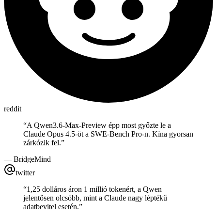
reddit
“
A Qwen3.6-Max-Preview épp most győzte le a
Claude Opus 4.5-öt a SWE-Bench Pro-n. Kína gyorsan
zárkózik fel.
”
—
BridgeMind
twitter
“
1,25 dolláros áron 1 millió tokenért, a Qwen
jelentősen olcsóbb, mint a Claude nagy léptékű
adatbevitel esetén.
”