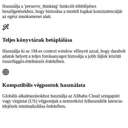
Használja a 'preserve_thinking' funkciót többlépéses
beszélgetésekhez, hogy biztosítsa a modell logikai konzisztenciáját
az egész munkamenet alatt.
Teljes könyvtárak betáplálása
Használja ki az 1M-es context window előnyeit azzal, hogy darabolt
adatok helyett a teljes forrásanyagot biztosítja a jobb fájlok közötti
összefüggés-értelmezés érdekében.
Kompatibilis végpontok használata
Globális alkalmazásokhoz használja az Alibaba Cloud szingapúri
vagy virginiai (US) végpontjait a nemzetközi felhasználók latencia-
idejének minimalizálása érdekében.