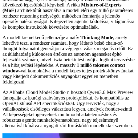
következő lépcsőfokát képviseli. A ritka
Mixture-of-Experts
(MoE)
architektúrát használva a modell eléri egy trillió paraméteres
rendszer reasoning mélységét, miközben fenntartja a jelentős
operatív hatékonyságot. Kifejezetten agentic kódolásra, világtudásra
és komplex instrukciók követésére optimalizálták.
A modell kiemelkedő jellemzője a natív
Thinking Mode
, amely
lehetővé teszi a rendszer számára, hogy látható belső chain-of-
thought folyamatot generáljon a végleges válasz megadása előtt. Ez
az átláthatóság különösen értékes az autonóm ágenseket építő
fejlesztők számára, mivel tiszta betekintést nyújt a logikai tervezésbe
és a hibajavítási lépésekbe. A masszív
1 millió tokenes context
window
-val kombinálva a modell képes teljes projekt-könyvtárakat
vagy kiterjedt dokumentációs anyagokat egyetlen menetben
feldolgozni.
Az Alibaba Cloud Model Studio-n hosztolt Qwen3.6-Max-Preview
támogatja az iparági szabványos protokollokat, és kompatibilis az
OpenAI-stílusú API specifikációkkal. Úgy tervezték, hogy a
vállalkozások elsődleges választása legyen, amelyek frontier-szintű
AI képességeket igényelnek multimodal adatelemzéshez és
robusztus agentic munkafolyamatokhoz, nagy teljesítményű
alternatívát kínálva a nyugati zárt forráskódú modellekkel szemben.