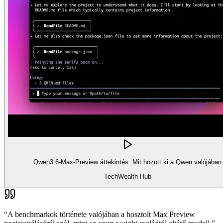
Qwen3.6-Max-Preview áttekintés: Mit hozott ki a Qwen valójában
TechWealth Hub
“
A benchmarkok története valójában a hosztolt Max Preview