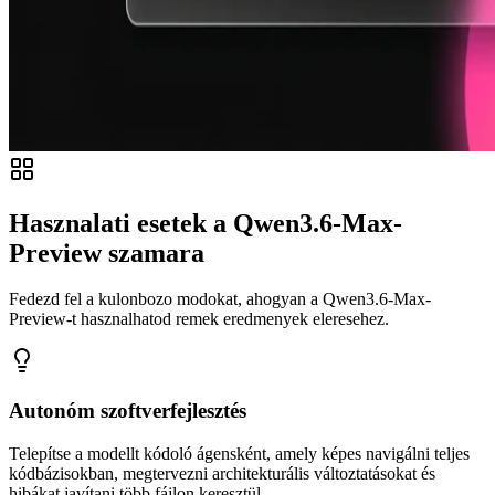
Hasznalati esetek a Qwen3.6-Max-
Preview szamara
Fedezd fel a kulonbozo modokat, ahogyan a Qwen3.6-Max-
Preview-t hasznalhatod remek eredmenyek eleresehez.
Autonóm szoftverfejlesztés
Telepítse a modellt kódoló ágensként, amely képes navigálni teljes
kódbázisokban, megtervezni architekturális változtatásokat és
hibákat javítani több fájlon keresztül.