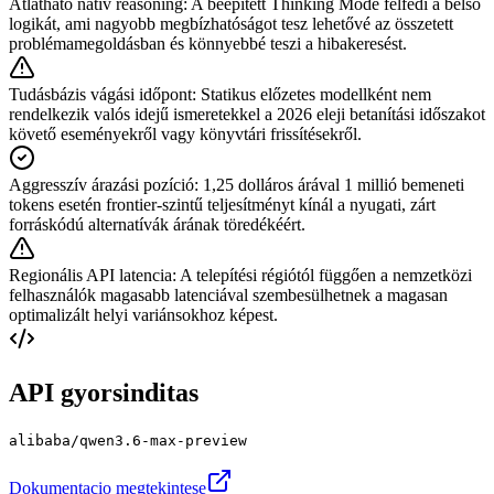
Átlátható natív reasoning
:
A beépített Thinking Mode felfedi a belső
logikát, ami nagyobb megbízhatóságot tesz lehetővé az összetett
problémamegoldásban és könnyebbé teszi a hibakeresést.
Tudásbázis vágási időpont
:
Statikus előzetes modellként nem
rendelkezik valós idejű ismeretekkel a 2026 eleji betanítási időszakot
követő eseményekről vagy könyvtári frissítésekről.
Aggresszív árazási pozíció
:
1,25 dolláros árával 1 millió bemeneti
tokens esetén frontier-szintű teljesítményt kínál a nyugati, zárt
forráskódú alternatívák árának töredékéért.
Regionális API latencia
:
A telepítési régiótól függően a nemzetközi
felhasználók magasabb latenciával szembesülhetnek a magasan
optimalizált helyi variánsokhoz képest.
API gyorsinditas
alibaba/qwen3.6-max-preview
Dokumentacio megtekintese