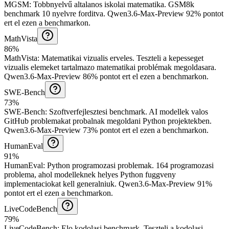
MGSM
:
Tobbnyelvű altalanos iskolai matematika
.
GSM8k
benchmark 10 nyelvre forditva.
Qwen3.6-Max-Preview 92% pontot
ert el ezen a benchmarkon.
MathVista
86%
MathVista
:
Matematikai vizualis erveles
.
Teszteli a kepesseget
vizualis elemeket tartalmazo matematikai problémak megoldasara.
Qwen3.6-Max-Preview 86% pontot ert el ezen a benchmarkon.
SWE-Bench
73%
SWE-Bench
:
Szoftverfejlesztesi benchmark
.
AI modellek valos
GitHub problemakat probalnak megoldani Python projektekben.
Qwen3.6-Max-Preview 73% pontot ert el ezen a benchmarkon.
HumanEval
91%
HumanEval
:
Python programozasi problemak
.
164 programozasi
problema, ahol modelleknek helyes Python fuggveny
implementaciokat kell generalniuk.
Qwen3.6-Max-Preview 91%
pontot ert el ezen a benchmarkon.
LiveCodeBench
79%
LiveCodeBench
:
Elo kodolasi benchmark
.
Teszteli a kodolasi