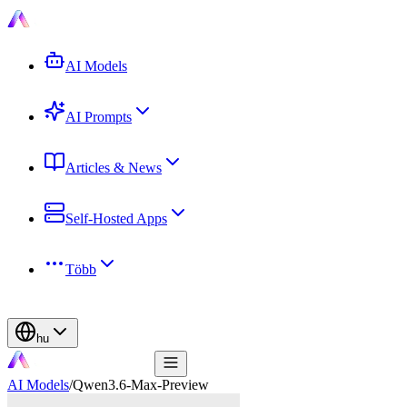
AI Models
AI Prompts
Articles & News
Self-Hosted Apps
Több
hu
AI Models
/
Qwen3.6-Max-Preview