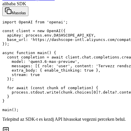
alibaba SDK
Masolas
import OpenAI from 'openai';

const client = new OpenAI({

  apiKey: process.env.DASHSCOPE_API_KEY,

  base_url: 'https://dashscope-intl.aliyuncs.com/compat
});

async function main() {

  const completion = await client.chat.completions.crea
    model: 'qwen3.6-max-preview',

    messages: [{ role: 'user', content: 'Tervezz rendsz
    extra_body: { enable_thinking: true },

    stream: true

  });

  for await (const chunk of completion) {

    process.stdout.write(chunk.choices[0]?.delta?.conte
  }

}

main();
Telepitsd az SDK-t es kezdj API hivasokat vegezni perceken belul.