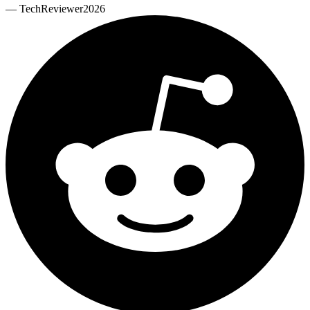
—
TechReviewer2026