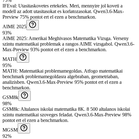
75%
IFEval
:
Utasitaskovetes ertekeles
.
Meri, mennyire jol koveti a
modell az adott utasitasokat es korlatozasokat.
Qwen3.6-Max-
Preview 75% pontot ert el ezen a benchmarkon.
AIME 2025
93%
AIME 2025
:
Amerikai Meghivasos Matematika Vizsga
.
Verseny
szintu matematikai problemak a rangos AIME vizsgabol.
Qwen3.6-
Max-Preview 93% pontot ert el ezen a benchmarkon.
MATH
95%
MATH
:
Matematikai problemamegoldas
.
Atfogo matematikai
benchmark problemamegoldasra algebraban, geometriaban,
analizisben.
Qwen3.6-Max-Preview 95% pontot ert el ezen a
benchmarkon.
GSM8k
98%
GSM8k
:
Altalanos iskolai matematika 8K
.
8 500 altalanos iskolai
szintu matematikai szoveges feladat.
Qwen3.6-Max-Preview 98%
pontot ert el ezen a benchmarkon.
MGSM
92%