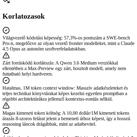
Korlatozasok
Világvezető kódolási képesség
:
57,3%-os pontszám a SWE-bench
Pro-n, megelőzve az olyan vezető frontier modelleket, mint a Claude
4.5 Opus az autonóm szoftverfeladatokban.
Zárt forráskódú korlátozás
:
A Qwen 3.6 Medium verziókkal
ellentétben a Max-Preview egy zárt, hosztolt modell, amely nem
futtatható helyi hardveren.
Hatalmas, 1M token context window
:
Masszív adatkészleteket és
teljes technikai könyvtárakat képes kezelni egyetlen promptban a
régebbi architektúrákra jellemző kontextus-romlás nélkül.
Magas kimeneti token költség
:
A 10,00 dollár/1M kimeneti tokens
árazás 8-szoros felárat jelent a bemeneti árhoz képest, így a hosszú
reasoning láncok drágábbak, mint az adatbevitel.