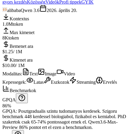
gyors kezdés
Közösség
Videók
Profi tippek
GYIK
alibaba
Qwen 3.6
2026. április 20.
Kontextus
1.0M
token
Max kimenet
8K
token
Bemenet ara
$1.25
/ 1M
Kimenet ara
$10.00
/ 1M
Modalitas
:
Text
Image
Video
Kepessegek
:
Latas
Eszkozok
Streaming
Ervelés
Benchmarkok
GPQA
86%
GPQA
:
Posztgradualis szintu tudomanyos kerdesek
.
Szigoru
benchmark 448 kerdessel biologiabol, fizikabol es kemiabol. PhD
szakertok csak 65-74% pontossagot ernek el.
Qwen3.6-Max-
Preview 86% pontot ert el ezen a benchmarkon.