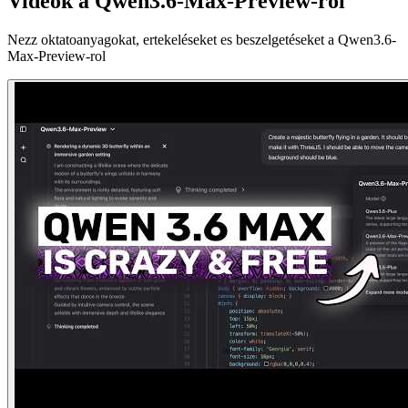
Videok a Qwen3.6-Max-Preview-rol
Nezz oktatoanyagokat, ertekeléseket es beszelgetéseket a Qwen3.6-
Max-Preview-rol